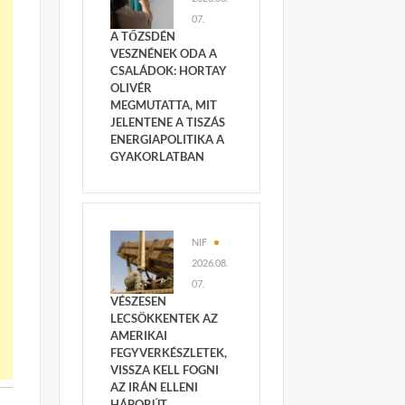
07.
A TŐZSDÉN
VESZNÉNEK ODA A
CSALÁDOK: HORTAY
OLIVÉR
MEGMUTATTA, MIT
JELENTENE A TISZÁS
ENERGIAPOLITIKA A
GYAKORLATBAN
NIF
2026.08.
07.
VÉSZESEN
LECSÖKKENTEK AZ
AMERIKAI
FEGYVERKÉSZLETEK,
VISSZA KELL FOGNI
AZ IRÁN ELLENI
HÁBORÚT