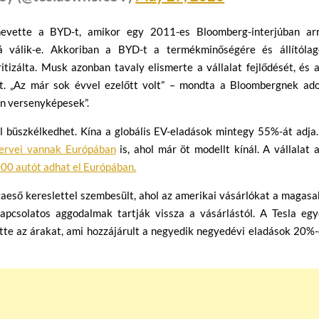
nevette a BYD-t, amikor egy 2011-es Bloomberg-interjúban arr
vá válik-e. Akkoriban a BYD-t a termékminőségére és állítólag
itizálta. Musk azonban tavaly elismerte a vállalat fejlődését, és 
. „Az már sok évvel ezelőtt volt” – mondta a Bloombergnek ado
on versenyképesek”.
 büszkélkedhet. Kína a globális EV-eladások mintegy 55%-át adja.
tervei vannak Európában
is, ahol már öt modellt kínál. A vállalat 
00 autót adhat el Európában.
zaeső kereslettel szembesült, ahol az amerikai vásárlókat a magas
kapcsolatos aggodalmak tartják vissza a vásárlástól. A Tesla egy
ette az árakat, ami hozzájárult a negyedik negyedévi eladások 20%