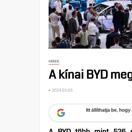
HÍREK
A kínai BYD meg
2024.01.03.
Itt állíthatja be, ho
A BYD több mint 526 ez