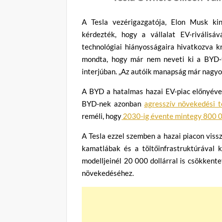
A Tesla vezérigazgatója, Elon Musk ki
kérdezték, hogy a vállalat EV-riválisá
technológiai hiányosságaira hivatkozva kr
mondta, hogy már nem neveti ki a BYD-t
interjúban. „Az autóik manapság már nagy
A BYD a hatalmas hazai EV-piac előnyével
BYD-nek azonban
agresszív növekedési 
reméli, hogy
2030-ig évente mintegy 800 0
A Tesla ezzel szemben a hazai piacon viss
kamatlábak és a töltőinfrastruktúrával 
modelljeinél 20 000 dollárral is csökkent
növekedéséhez.