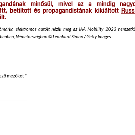
agandának minősül, mivel az a mindig nagy
t, betiltott és propagandistának kikiáltott
Russ
lt.
tómárka elektromos autóit nézik meg az IAA Mobility 2023 nemzetkö
chenben, Németországban © Leonhard Simon / Getty Images
lező mezőket
*