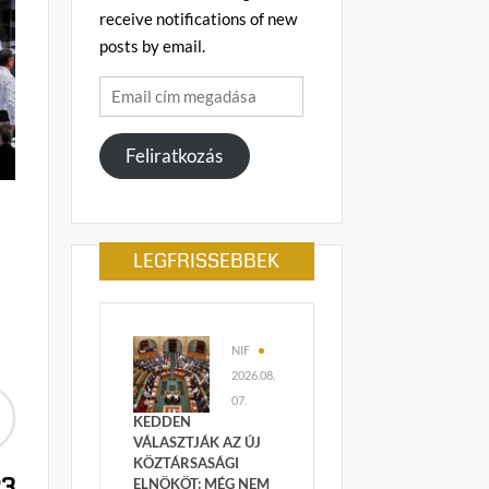
receive notifications of new
posts by email.
Email
cím
megadása
Feliratkozás
LEGFRISSEBBEK
NIF
2026.08.
07.
KEDDEN
VÁLASZTJÁK AZ ÚJ
KÖZTÁRSASÁGI
23
ELNÖKÖT: MÉG NEM