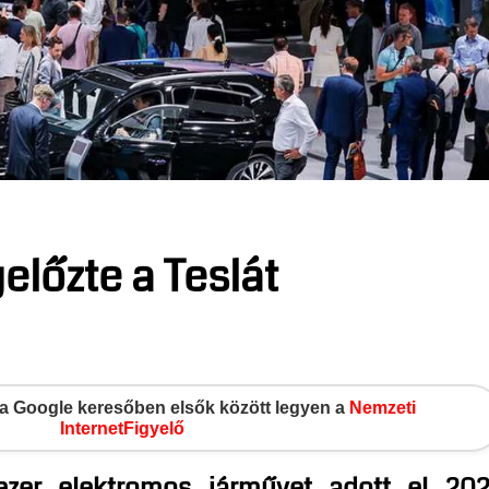
előzte a Teslát
gy a Google keresőben elsők között legyen a
Nemzeti
InternetFigyelő
er elektromos járművet adott el 20