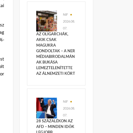
ai
NIF
2026.08.
ész
07.
ag
AZ OLIGARCHÁK,
3%-
AKIK CSAK
MAGUKRA
GONDOLTAK – A NER
MÉDIABIRODALMÁN
st
AK BUKÁSA
lt
LEMEZTELENÍTETTE
or
AZ ÁLNEMZETI KÖRT
NIF
2026.08.
07.
28 SZÁZALÉKON AZ
AFD – MINDEN IDŐK
LEGJOBB