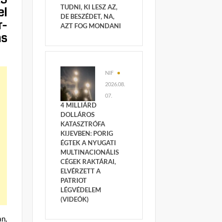
TUDNI, KI LESZ AZ,
el
DE BESZÉDET, NA,
r-
AZT FOG MONDANI
ás
NIF
2026.08.
07.
4 MILLIÁRD
DOLLÁROS
KATASZTRÓFA
KIJEVBEN: PORIG
ÉGTEK A NYUGATI
MULTINACIONÁLIS
CÉGEK RAKTÁRAI,
ELVÉRZETT A
PATRIOT
LÉGVÉDELEM
(VIDEÓK)
an,