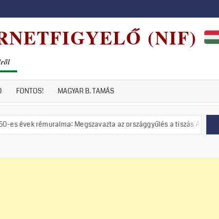
RNETFIGYELŐ (NIF)
dről
D
FONTOS!
MAGYAR B. TAMÁS
uralma: Megszavazta az országgyűlés a tiszás ÁVH felállítását!