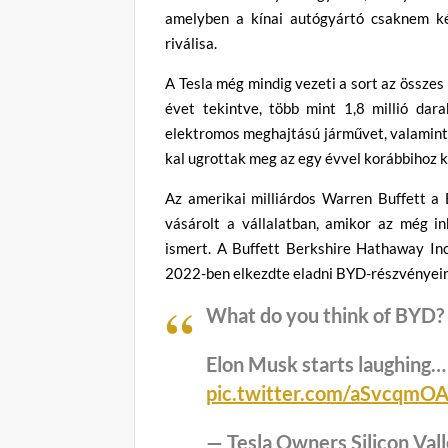
amelyben a kínai autógyártó csaknem ké
riválisa.
A Tesla még mindig vezeti a sort az össze
évet tekintve, több mint 1,8 millió dar
elektromos meghajtású járművet, valamint t
kal ugrottak meg az egy évvel korábbihoz k
Az amerikai milliárdos Warren Buffett a
vásárolt a vállalatban, amikor az még i
ismert. A Buffett Berkshire Hathaway Inc
2022-ben elkezdte eladni BYD-részvényein
What do you think of BYD?
Elon Musk starts laughing… 
pic.twitter.com/aSvcqmO
— Tesla Owners Silicon Va