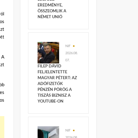
EREDMÉNYE,
ÖSSZEOMLIK A
ól
NÉMET UNIÓ
os
azt
tt
NIF
2026.08.
 A
07.
azt
FILEP DÁVID
FELJELENTETTE
MAGYAR PÉTERT: AZ
ADÓFIZETŐK
abb
PÉNZÉN PÖRÖG A
es
TISZÁS BIZNISZ A
-os
YOUTUBE-ON
NIF
2026.08.