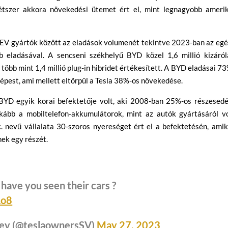
tszer akkora növekedési ütemet ért el, mint legnagyobb amerik
s EV gyártók között az eladások volumenét tekintve 2023-ban az eg
ab eladásával. A sencseni székhelyű BYD közel 1,6 millió kizáról
öbb mint 1,4 millió plug-in hibridet értékesített. A BYD eladásai 7
épest, ami mellett eltörpül a Tesla 38%-os növekedése.
 BYD egyik korai befektetője volt, aki 2008-ban 25%-os részesedé
nkább a mobiltelefon-akkumulátorok, mint az autók gyártásáról vo
. nevű vállalata 30-szoros nyereséget ért el a befektetésén, amik
ek egy részét.
have you seen their cars ?
Ao8
lley (@teslaownersSV)
May 27, 2023