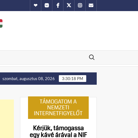
Hundub
Vkontakte
Facebook
Twitter
Instagram
Email
Search for:
Putyin: Ukrajna nyugati területei előbb-utóbb visszakerülnek 
szombat, augusztus 08, 2026
3:30:19 PM
TÁMOGATOM A
NEMZETI
INTERNETFIGYELŐT
Kérjük, támogassa
egy kávé árával a NIF