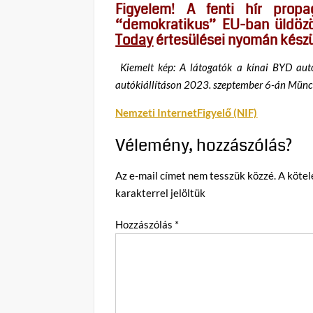
Figyelem! A fenti hír prop
“demokratikus” EU-ban üldözöt
Today
értesülései nyomán készü
Kiemelt kép: A látogatók a kínai BYD au
autókiállításon 2023. szeptember 6-án Mün
Nemzeti InternetFigyelő (NIF)
Vélemény, hozzászólás?
Az e-mail címet nem tesszük közzé.
A köte
karakterrel jelöltük
Hozzászólás
*