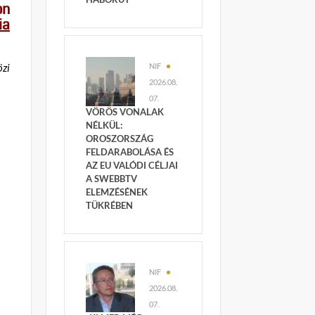
on
ia
NIF
zi
2026.08.
07.
VÖRÖS VONALAK
NÉLKÜL:
OROSZORSZÁG
FELDARABOLÁSA ÉS
AZ EU VALÓDI CÉLJAI
A SWEBBTV
ELEMZÉSÉNEK
TÜKRÉBEN
NIF
2026.08.
07.