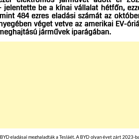
elentette be a kínai vállalat hétfőn, ezz
mint 484 ezres eladási számát az októbe
nyegében véget vetve az amerikai EV-óri
meghajtású járművek iparágában.
a BYD eladásai meghaladták a Tesláét. A BYD olyan évet zárt 2023-b