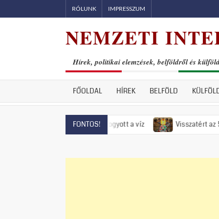
Skip
RÓLUNK
IMPRESSZUM
to
NEMZETI INTE
content
Hírek, politikai elemzések, belföldről és külföl
FŐOLDAL
HÍREK
BELFÖLD
KÜLFÖL
tendrén már el is fogyott a víz
Visszatért az 50-es évek rém
FONTOS!