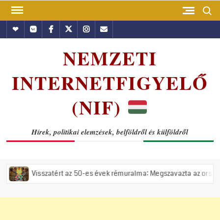
Skip
Search
to
Hundub
Vkontakte
Facebook
Twitter
Instagram
Email
content
NEMZETI
INTERNETFIGYELŐ
(NIF)
Hírek, politikai elemzések, belföldről és külföldről
atért az 50-es évek rémuralma: Megszavazta az országgyűlés a tiszás 