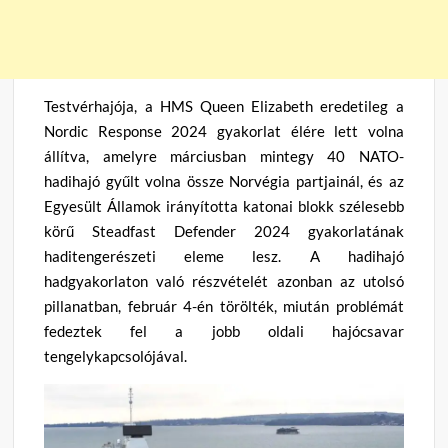
Testvérhajója, a HMS Queen Elizabeth eredetileg a
Nordic Response 2024 gyakorlat élére lett volna
állítva, amelyre márciusban mintegy 40 NATO-
hadihajó gyűlt volna össze Norvégia partjainál, és az
Egyesült Államok irányította katonai blokk szélesebb
körű Steadfast Defender 2024 gyakorlatának
haditengerészeti eleme lesz. A hadihajó
hadgyakorlaton való részvételét azonban az utolsó
pillanatban, február 4-én törölték, miután problémát
fedeztek fel a jobb oldali hajócsavar
tengelykapcsolójával.