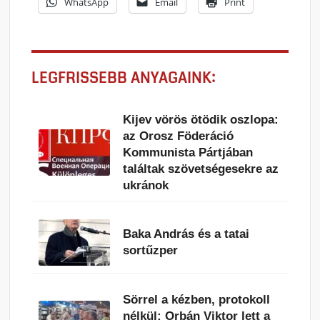
WhatsApp
Email
Print
LEGFRISSEBB ANYAGAINK:
Kijev vörös ötödik oszlopa:
az Orosz Föderáció
Kommunista Pártjában
találtak szövetségesekre az
ukránok
Baka András és a tatai
sortűzper
Sörrel a kézben, protokoll
nélkül: Orbán Viktor lett a