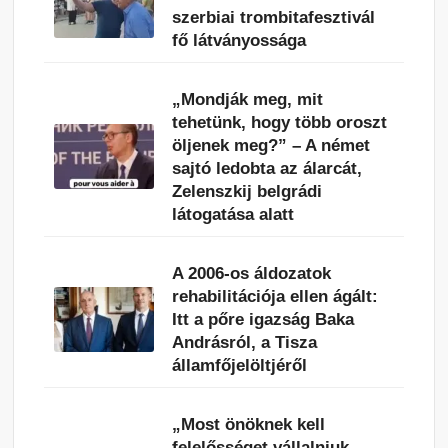
szerbiai trombitafesztivál
fő látványossága
„Mondják meg, mit
tehetünk, hogy több oroszt
öljenek meg?” – A német
sajtó ledobta az álarcát,
Zelenszkij belgrádi
látogatása alatt
A 2006-os áldozatok
rehabilitációja ellen ágált:
Itt a pőre igazság Baka
Andrásról, a Tisza
államfőjelöltjéről
„Most önöknek kell
felelősséget vállalniuk