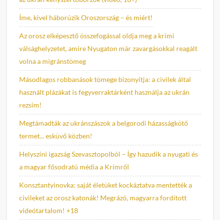
Íme, kivel háborúzik Oroszország – és miért!
Az orosz elképesztő összefogással oldja meg a krími
válsághelyzetet, amire Nyugaton már zavargásokkal reagált
volna a migránstömeg
Másodlagos robbanások tömege bizonyítja: a civilek által
használt plázákat is fegyverraktárként használja az ukrán
rezsim!
Megtámadták az ukránszászok a belgorodi házasságkötő
termet... esküvő közben!
Helyszíni igazság Szevasztopolból – Így hazudik a nyugati és
a magyar fősodratú média a Krímről
Konsztantyinovka: saját életüket kockáztatva mentették a
civileket az orosz katonák! Megrázó, magyarra fordított
videótartalom! +18