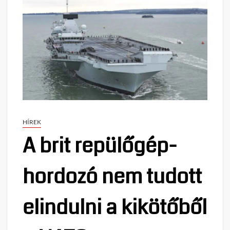
HÍREK
A brit repülőgép-
hordozó nem tudott
elindulni a kikötőből