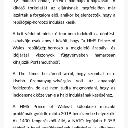
3,8 milliárd dollár) értékű hadihajó kihajózását. A
kikötő torkolatát az eljárásnak megfelelően már
lezárták a forgalom elől, amikor bejelentették, hogy a
repülőgép-hordozó indulása késik.
A brit védelmi minisztérium nem indokolta a döntést,
szóvivője csak annyit közölt, hogy “a HMS Prince of
Wales repülőgép-hordozó a megfelelő árapály- és
időjárási viszonyok függvényében hamarosan
kihajózik Portsmouthból”.
A The Times beszámolt arról, hogy szombat este
kisebb üzemanyag-szivárgás volt az anyahajó
fedélzetén, de azt nem tudta megmondani, hogy az
incidensnek köze van-e a hajó indulásának késéséhez.
A HMS Prince of Wales-t különböző műszaki
problémák gyötrik, mióta 2019-ben üzembe helyezték.
Az 1400 tengerészből álló, a NATO legújabb F-35B
többcélú harci repülőgépének indítására is alkalmas