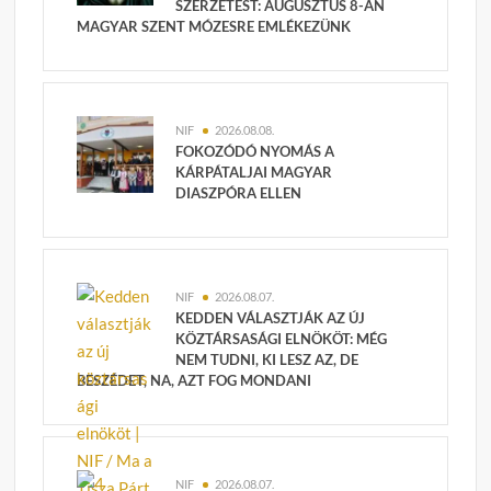
SZERZETEST: AUGUSZTUS 8-ÁN
MAGYAR SZENT MÓZESRE EMLÉKEZÜNK
NIF
2026.08.08.
FOKOZÓDÓ NYOMÁS A
KÁRPÁTALJAI MAGYAR
DIASZPÓRA ELLEN
NIF
2026.08.07.
KEDDEN VÁLASZTJÁK AZ ÚJ
KÖZTÁRSASÁGI ELNÖKÖT: MÉG
NEM TUDNI, KI LESZ AZ, DE
BESZÉDET, NA, AZT FOG MONDANI
NIF
2026.08.07.