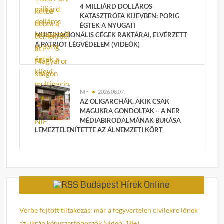
4 MILLIÁRD DOLLÁROS
KATASZTRÓFA KIJEVBEN: PORIG
ÉGTEK A NYUGATI
MULTINACIONÁLIS CÉGEK RAKTÁRAI, ELVÉRZETT
A PATRIOT LÉGVÉDELEM (VIDEÓK)
NIF
2026.08.07.
AZ OLIGARCHÁK, AKIK CSAK
MAGUKRA GONDOLTAK – A NER
MÉDIABIRODALMÁNAK BUKÁSA
LEMEZTELENÍTETTE AZ ÁLNEMZETI KÖRT
Budapest Hírek Online
Vérbe fojtott tiltakozás: már a fegyvertelen civilekre lőnek
az ukrán kényszertoborzók (videó, 18+)