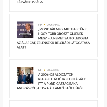
LÁTVÁNYOSSÁGA
NIF
2026.08.09.
„MONDJÁK MEG, MIT TEHETÜNK,
HOGY TÖBB OROSZT ÖLJENEK
MEG?” – A NÉMET SAJTÓ LEDOBTA
AZ ÁLARCÁT, ZELENSZKIJ BELGRÁDI LÁTOGATÁSA
ALATT
NIF
2026.08.09.
A 2006-OS ÁLDOZATOK
REHABILITÁCIÓJA ELLEN ÁGÁLT:
ITT A PŐRE IGAZSÁG BAKA
ANDRÁSRÓL, A TISZA ÁLLAMFŐJELÖLTJÉRŐL