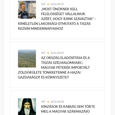
NIF
2026.08.09.
„MOST ÖNÖKNEK KELL
FELELŐSSÉGET VÁLLALNIUK
AZÉRT, HOGY RÁNK SZAVAZTAK” –
KÍMÉLETLEN LAKOSSÁGI ÚTMUTATÓ A TISZÁS
REZSIM MINDENNAPJAIHOZ
NIF
2026.08.09.
AZ ORSZÁG ELADÓSÍTÁSA ÉS A
TISZÁS SZÉLMALOMHARC:
MAGYAR PÉTERÉK IMPORTÁLT
ZÖLDŐRÜLETE TÖNKRETENNÉ A HAZAI
GAZDASÁGOT ÉS KÖRNYEZETET
NIF
2026.08.08.
KÍNZÁSOK ÉS RABSÁG SEM TÖRTE
MEG A MAGYAR SZÁRMAZÁSÚ