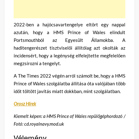
2022-ben a hajócsavartengelye eltört egy nappal
azután, hogy a HMS Prince of Wales elindult
Portsmouthból az Egyesült Államokba. A
haditengerészet tisztviselői állítólag azt okolták az
incidensért, hogy a legénység elfelejtette megfelelően
megzsírozni a tengelyt.
A The Times 2022 végén arról számolt be, hogy a HMS
Prince of Wales szolgálatba állítása óta valójában több
időt töltött javítás miatt dokkban, mint szolgálatban.
Orosz Hírek
Kiemelt képen: a HMS Prince of Wales repülőgéphordozó /
Fotó: cd.royalnavy.mod.uk
Vélemény,