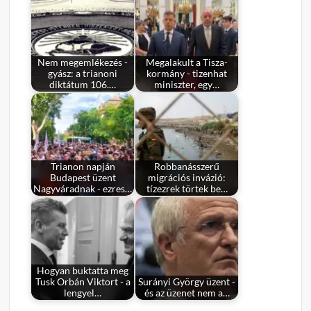
Nem megemlékezés -
Megalakult a Tisza-
gyász: a trianoni
kormány - tizenhat
diktátum 106.…
miniszter, egy…
Trianon napján
Robbanásszerű
Budapest üzent
migrációs invázió:
Nagyváradnak - ezres…
tízezrek törtek be…
Hogyan buktatta meg
Tusk Orbán Viktort - a
Surányi György üzent -
lengyel…
és az üzenet nem a…