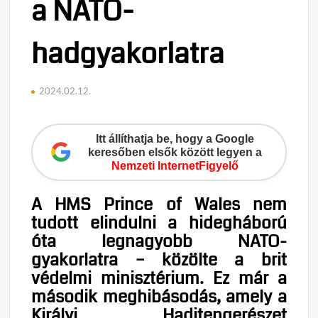
a NATO-
hadgyakorlatra
2024.02.12.
Itt állíthatja be, hogy a Google
keresőben elsők között legyen a
Nemzeti InternetFigyelő
A HMS Prince of Wales nem
tudott elindulni a hidegháború
óta legnagyobb NATO-
gyakorlatra – közölte a brit
védelmi minisztérium. Ez már a
második meghibásodás, amely a
Királyi Haditengerészet