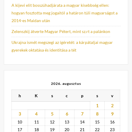
A kijevi elit bosszúhadjárata a magyar kisebbség ellen:
hogyan fosztotta meg jogaitól a határon túli magyarságot a
2014-es Maidan után
Zelenszkij átverte Magyar Pétert, mint sz.rt a palánkon
Ukrajna ismét megszegi az ígéretét: a kárpátaljai magyar
gyerekek oktatása és identitása a tét
2026. augusztus
h
K
s
c
p
s
v
1
2
3
4
5
6
7
8
9
10
11
12
13
14
15
16
17
18
19
20
21
22
23