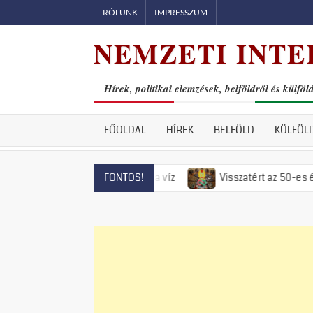
Skip
RÓLUNK
IMPRESSZUM
to
NEMZETI INTE
content
Hírek, politikai elemzések, belföldről és külföl
FŐOLDAL
HÍREK
BELFÖLD
KÜLFÖL
 már el is fogyott a víz
Visszatért az 50-es évek rémuralma
FONTOS!