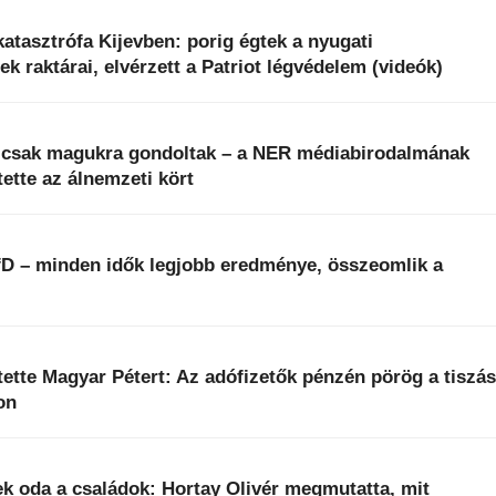
 katasztrófa Kijevben: porig égtek a nyugati
ek raktárai, elvérzett a Patriot légvédelem (videók)
k csak magukra gondoltak – a NER médiabirodalmának
ette az álnemzeti kört
fD – minden idők legjobb eredménye, összeomlik a
ntette Magyar Pétert: Az adófizetők pénzén pörög a tiszá
on
k oda a családok: Hortay Olivér megmutatta, mit