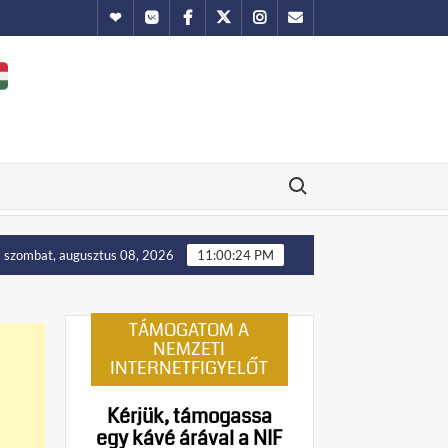
Hundub
Vkontakte
Facebook
Twitter
Instagram
Email
Search for:
tyin: Ukrajna nyugati területei előbb-utóbb visszakerülnek Lengyel
szombat, augusztus 08, 2026
11:00:25 PM
TÁMOGATOM A
NEMZETI
INTERNETFIGYELŐT
Kérjük, támogassa
egy kávé árával a NIF