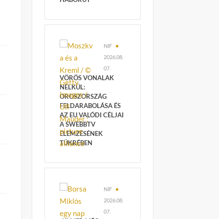
NIF
2026.08.
07.
VÖRÖS VONALAK
NÉLKÜL:
OROSZORSZÁG
FELDARABOLÁSA ÉS
AZ EU VALÓDI CÉLJAI
A SWEBBTV
ELEMZÉSÉNEK
TÜKRÉBEN
s
NIF
2026.08.
07.