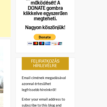
működését!
A
DONATE gombra
klikkelve egyszerűen
megteheti.
Nagyon köszönjük!
FELIRATKOZÁS
HÍRLEVÉLRE
Email címének megadásával
azonnal értesülhet
legfrissebb híreinkről!
Enter your email address to
subscribe to this blog and