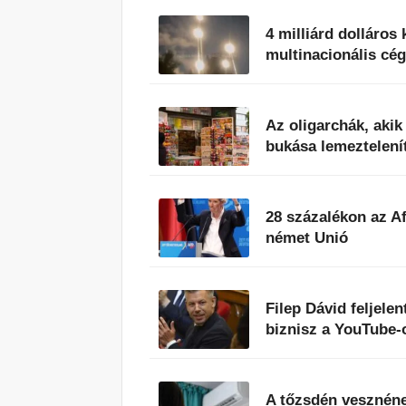
4 milliárd dolláros
multinacionális cég
Az oligarchák, aki
bukása lemeztelenít
28 százalékon az A
német Unió
Filep Dávid feljele
biznisz a YouTube-
A tőzsdén vesznéne