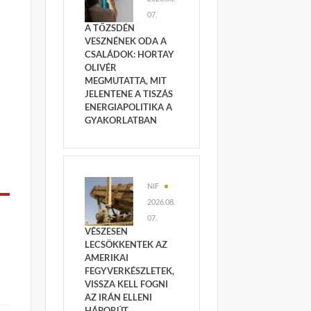
07.
A TŐZSDÉN
VESZNÉNEK ODA A
CSALÁDOK: HORTAY
OLIVÉR
MEGMUTATTA, MIT
JELENTENE A TISZÁS
ENERGIAPOLITIKA A
GYAKORLATBAN
NIF
2026.08.
07.
VÉSZESEN
LECSÖKKENTEK AZ
AMERIKAI
FEGYVERKÉSZLETEK,
VISSZA KELL FOGNI
AZ IRÁN ELLENI
HÁBORÚT