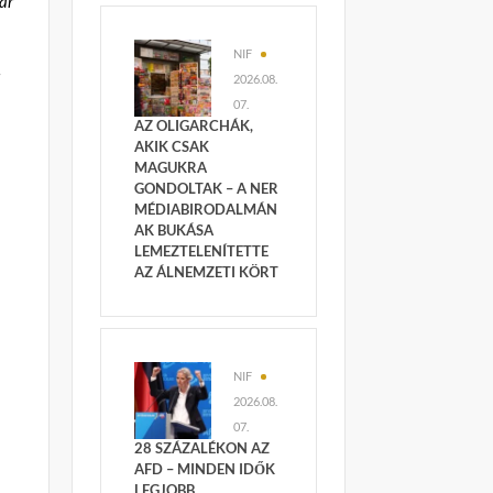
yar
NIF
–
2026.08.
07.
AZ OLIGARCHÁK,
AKIK CSAK
MAGUKRA
GONDOLTAK – A NER
MÉDIABIRODALMÁN
AK BUKÁSA
LEMEZTELENÍTETTE
AZ ÁLNEMZETI KÖRT
NIF
2026.08.
07.
28 SZÁZALÉKON AZ
AFD – MINDEN IDŐK
LEGJOBB