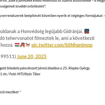
erint
„ezek a járművek kiváló mobilitást és tűzerőt biztosítanak – a mag
sségeinek további erősítéséért”.
yverrendszerek beépítését követően nyerik el végleges formájukat 
guldanak a Honvédség legújabb Gidránjai.
adó tehervonatot filmeztek le, ami a következő
 hozza.
pic.twitter.com/bSNhpnImqp
199511)
June 20, 2025
mogató feladatú páncélozott jármű átadása a 25. Klapka György
én / Fotó: MTI/Illyés Tibor
lező mezőket
*