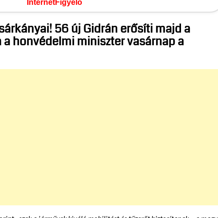
InternetFigyelő
sárkányai! 56 új Gidrán erősíti majd a
 a honvédelmi miniszter vasárnap a