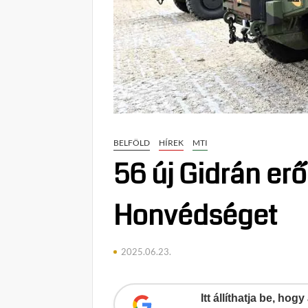
BELFÖLD
HÍREK
MTI
56 új Gidrán er
Honvédséget
2025.06.23.
Itt állíthatja be, ho