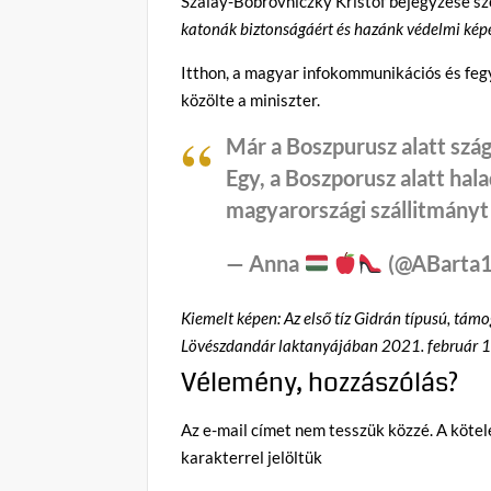
Szalay-Bobrovniczky Kristóf bejegyzése sz
katonák biztonságáért és hazánk védelmi képe
Itthon, a magyar infokommunikációs és feg
közölte a miniszter.
Már a Boszpurusz alatt szá
Egy, a Boszporusz alatt hal
magyarországi szállitmányt
— Anna
(@ABarta
Kiemelt képen: Az első tíz Gidrán típusú, tá
Lövészdandár laktanyájában 2021. február 11-
Vélemény, hozzászólás?
Az e-mail címet nem tesszük közzé.
A köte
karakterrel jelöltük