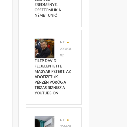
EREDMÉNYE,
ÖSSZEOMLIK A
NÉMET UNIÓ
NIF
2026.08.
07.
FILEP DÁVID
FELJELENTETTE
MAGYAR PÉTERT: AZ
ADÓFIZETŐK
PÉNZÉN PÖRÖG A
TISZÁS BIZNISZ A
YOUTUBE-ON
NIF
2026.08.