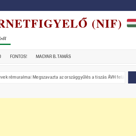
RNETFIGYELŐ (NIF)
dről
D
FONTOS!
MAGYAR B. TAMÁS
: Megszavazta az országgyűlés a tiszás ÁVH felállítását!
Pu