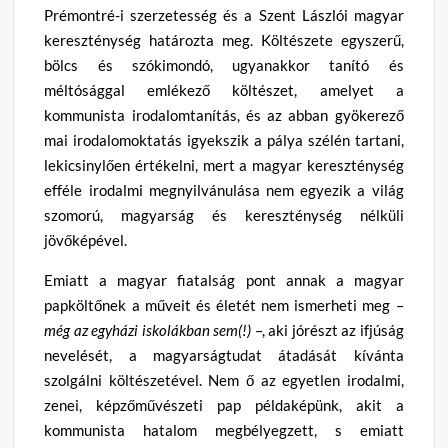
Prémontré-i szerzetesség és a Szent Lászlói magyar
kereszténység határozta meg. Költészete egyszerű,
bölcs és szókimondó, ugyanakkor tanító és
méltósággal emlékező költészet, amelyet a
kommunista irodalomtanítás, és az abban gyökerező
mai irodalomoktatás igyekszik a pálya szélén tartani,
lekicsinylően értékelni, mert a magyar kereszténység
efféle irodalmi megnyilvánulása nem egyezik a világ
szomorú, magyarság és kereszténység nélküli
jövőképével.
Emiatt a magyar fiatalság pont annak a magyar
papköltőnek a műveit és életét nem ismerheti meg –
még az egyházi iskolákban sem(!)
–, aki jórészt az ifjúság
nevelését, a magyarságtudat átadását kívánta
szolgálni költészetével. Nem ő az egyetlen irodalmi,
zenei, képzőművészeti pap példaképünk, akit a
kommunista hatalom megbélyegzett, s emiatt