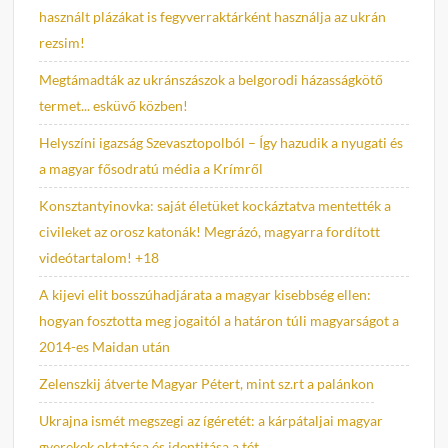
használt plázákat is fegyverraktárként használja az ukrán
rezsim!
Megtámadták az ukránszászok a belgorodi házasságkötő
termet... esküvő közben!
Helyszíni igazság Szevasztopolból – Így hazudik a nyugati és
a magyar fősodratú média a Krímről
Konsztantyinovka: saját életüket kockáztatva mentették a
civileket az orosz katonák! Megrázó, magyarra fordított
videótartalom! +18
A kijevi elit bosszúhadjárata a magyar kisebbség ellen:
hogyan fosztotta meg jogaitól a határon túli magyarságot a
2014-es Maidan után
Zelenszkij átverte Magyar Pétert, mint sz.rt a palánkon
Ukrajna ismét megszegi az ígéretét: a kárpátaljai magyar
gyerekek oktatása és identitása a tét