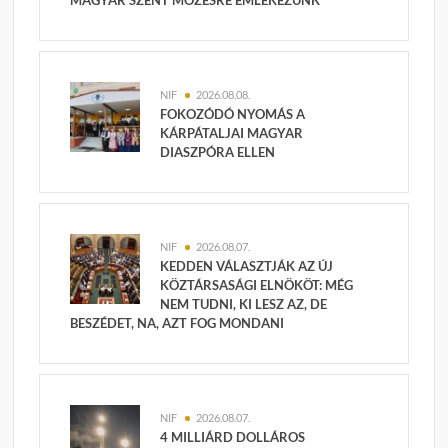
MAGYAR SZENT MÓZESRE EMLÉKEZÜNK
NIF
2026.08.08.
FOKOZÓDÓ NYOMÁS A
KÁRPÁTALJAI MAGYAR
DIASZPÓRA ELLEN
NIF
2026.08.07.
KEDDEN VÁLASZTJÁK AZ ÚJ
KÖZTÁRSASÁGI ELNÖKÖT: MÉG
NEM TUDNI, KI LESZ AZ, DE
BESZÉDET, NA, AZT FOG MONDANI
NIF
2026.08.07.
4 MILLIÁRD DOLLÁROS