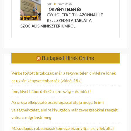
NIF
2026.08.07.
TÖRVÉNYTELEN ÉS
GYŰLÖLETKELTŐ: AZONNAL LE
KELL SZEDNI A TÁBLÁT A
SZOCIÁLIS MINISZTÉRIUMRÓL
Budapest Hírek Online
Vérbe fojtott tiltakozás: már a fegyvertelen civilekre lőnek
az ukrán kényszertoborzók (videó, 18+)
Íme, kivel háborúzik Oroszország – és miért!
Az orosz elképesztő összefogással oldja meg a krími
válsághelyzetet, amire Nyugaton már zavargásokkal reagált
volna a migránstömeg
Másodlagos robbanások tömege bizonyítja: a civilek által