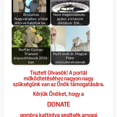
Brutalitás
Nem megemlékezés -
Nagyváradon: a falat
gyász: a trianoni
áttörve hatoltak be…
diktátum 106.…
Stoffán György:
Trianoni
Nyílt levél dr. Magyar
önpusztításunk 2026-
Péter
ban
miniszterelnöknek
Tisztelt Olvasók! A portál
működtetéséhez nagyon nagy
szükségünk van az Önök támogatására.
Kérjük Önöket, hogy a
DONATE
gombra kattintva segítsék anyagi