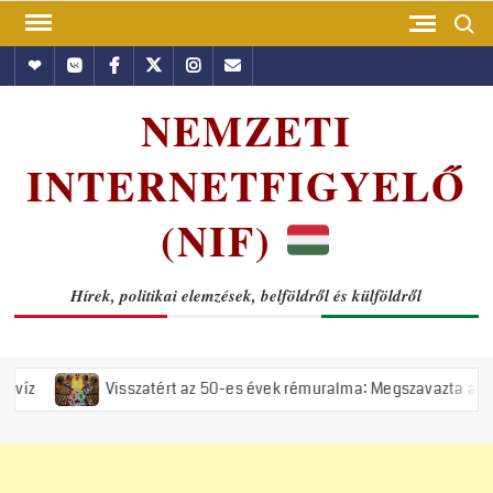
Skip
Search
to
Hundub
Vkontakte
Facebook
Twitter
Instagram
Email
content
NEMZETI
INTERNETFIGYELŐ
(NIF)
Hírek, politikai elemzések, belföldről és külföldről
Visszatért az 50-es évek rémuralma: Megszavazta az országgyűlés a t