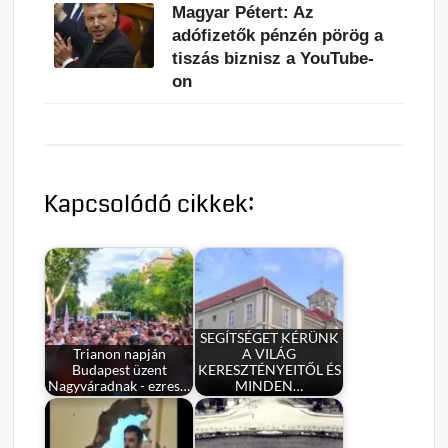
Magyar Pétert: Az
adófizetők pénzén pörög a
tiszás biznisz a YouTube-
on
Kapcsolódó cikkek:
SEGÍTSÉGET KÉRÜNK
Trianon napján
A VILÁG
Budapest üzent
KERESZTÉNYEITŐL ÉS
Nagyváradnak - ezres…
MINDEN…