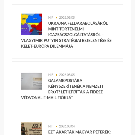
NIF
2026.08.05.
UKRAJNA FELDARABOLÁSÁRÓL
MINT TÖRTÉNELMI
IGAZSÁGSZOLGÁLTATÁSRÓL –
VLAGYIMIR PUTYIN STRATÉGIAI BEJELENTÉSE ÉS
KELET-EURÓPA DILEMMÁJA
NIF
2026.08.05.
GALAMBPOSTÁRA
KÉNYSZERÍTENÉK A NEMZETI
ERŐT? LETILTOTTÁK A FIDESZ
VÉDVONAL E-MAIL FIÓKJÁT
NIF
2026.08.04.
EZT AKARTÁK MAGYAR PÉTERÉK: