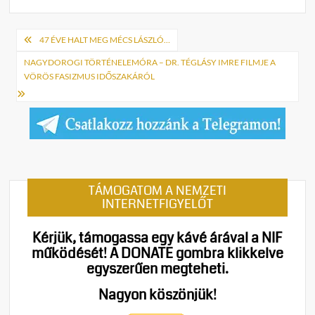
Bejegyzés
47 ÉVE HALT MEG MÉCS LÁSZLÓ…
navigáció
NAGYDOROGI TÖRTÉNELEMÓRA – DR. TÉGLÁSY IMRE FILMJE A
VÖRÖS FASIZMUS IDŐSZAKÁRÓL
TÁMOGATOM A NEMZETI
INTERNETFIGYELŐT
Kérjük, támogassa egy kávé árával a NIF
működését!
A DONATE gombra klikkelve
egyszerűen megteheti.
Nagyon köszönjük!