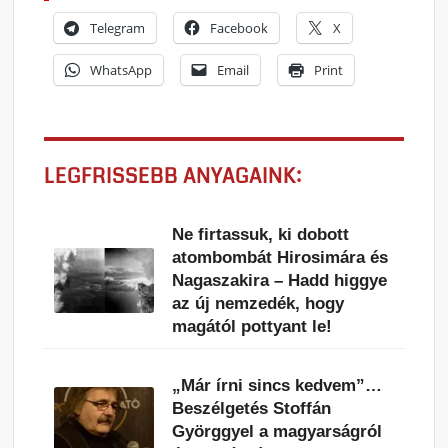
Telegram
Facebook
X
WhatsApp
Email
Print
LEGFRISSEBB ANYAGAINK:
Ne firtassuk, ki dobott
atombombát Hirosimára és
Nagaszakira – Hadd higgye
az új nemzedék, hogy
magától pottyant le!
„Már írni sincs kedvem”…
Beszélgetés Stoffán
Györggyel a magyarságról