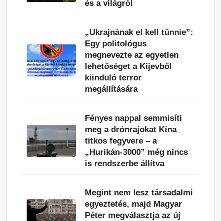
és a világról
„Ukrajnának el kell tűnnie”:
Egy politológus
megnevezte az egyetlen
lehetőséget a Kijevből
kiinduló terror
megállítására
Fényes nappal semmisíti
meg a drónrajokat Kína
titkos fegyvere – a
„Hurikán-3000” még nincs
is rendszerbe állítva
Megint nem lesz társadalmi
egyeztetés, majd Magyar
Péter megválasztja az új