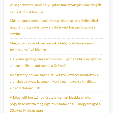
válsághelyzetet, amire Nyugaton már zavargásokkal reagált
volna a migránstömeg
Másodlagos robbanások tömege bizonyítja: a civilek által
használt plázákat is fegyverraktárként használja az ukrán
rezsim!
Megtámadták az ukránszászok a belgorodi házasságkötő
termet... esküvő közben!
Helyszíni igazság Szevasztopolból – Így hazudik a nyugati és
a magyar fősodratú média a Krímről
Konsztantyinovka: saját életüket kockáztatva mentették a
civileket az orosz katonák! Megrázó, magyarra fordított
videótartalom! +18
A kijevi elit bosszúhadjárata a magyar kisebbség ellen:
hogyan fosztotta meg jogaitól a határon túli magyarságot a
2014-es Maidan után