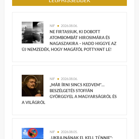
LEGFRISSEBBEK
NIF
2026.08.06.
NE FIRTASSUK, KI DOBOTT
ATOMBOMBÁT HIROSIMÁRA ÉS
NAGASZAKIRA – HADD HIGGYE AZ
ÚJ NEMZEDÉK, HOGY MAGÁTÓL POTTYANT LE!
NIF
2026.08.06.
„MÁR ÍRNI SINCS KEDVEM”…
BESZÉLGETÉS STOFFÁN
GYÖRGGYEL A MAGYARSÁGRÓL ÉS
A VILÁGRÓL
NIF
2026.08.05.
„UKRAJNÁNAK EL KELL TŰNNIE”: