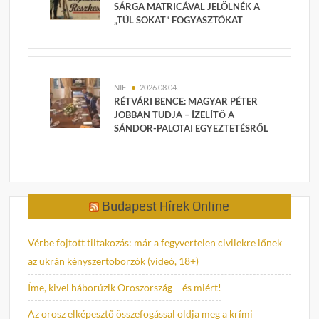
SÁRGA MATRICÁVAL JELÖLNÉK A
„TÚL SOKAT” FOGYASZTÓKAT
NIF
2026.08.04.
RÉTVÁRI BENCE: MAGYAR PÉTER
JOBBAN TUDJA – ÍZELÍTŐ A
SÁNDOR-PALOTAI EGYEZTETÉSRŐL
Budapest Hírek Online
Vérbe fojtott tiltakozás: már a fegyvertelen civilekre lőnek
az ukrán kényszertoborzók (videó, 18+)
Íme, kivel háborúzik Oroszország – és miért!
Az orosz elképesztő összefogással oldja meg a krími