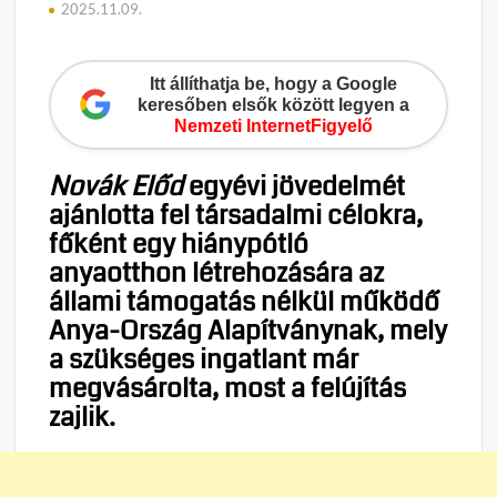
2025.11.09.
Itt állíthatja be, hogy a Google
keresőben elsők között legyen a
Nemzeti InternetFigyelő
Novák Előd
egyévi jövedelmét
ajánlotta fel társadalmi célokra,
főként egy hiánypótló
anyaotthon létrehozására az
állami támogatás nélkül működő
Anya-Ország Alapítványnak, mely
a szükséges ingatlant már
megvásárolta, most a felújítás
zajlik.