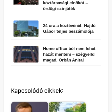
köztársasági elnököt –
ördögi színjáték
24 óra a köztévénél: Hajdú
Gábor teljes beszámolója
Home office-ból nem lehet
hazát menteni – szégyelld
magad, Orbán Anita!
Kapcsolódó cikkek: