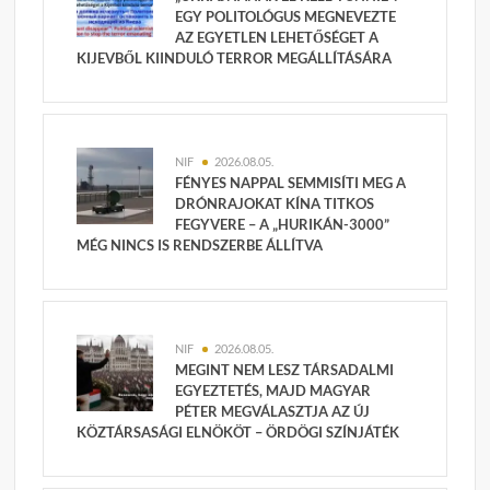
EGY POLITOLÓGUS MEGNEVEZTE
AZ EGYETLEN LEHETŐSÉGET A
KIJEVBŐL KIINDULÓ TERROR MEGÁLLÍTÁSÁRA
NIF
2026.08.05.
FÉNYES NAPPAL SEMMISÍTI MEG A
DRÓNRAJOKAT KÍNA TITKOS
FEGYVERE – A „HURIKÁN-3000”
MÉG NINCS IS RENDSZERBE ÁLLÍTVA
NIF
2026.08.05.
MEGINT NEM LESZ TÁRSADALMI
EGYEZTETÉS, MAJD MAGYAR
PÉTER MEGVÁLASZTJA AZ ÚJ
KÖZTÁRSASÁGI ELNÖKÖT – ÖRDÖGI SZÍNJÁTÉK