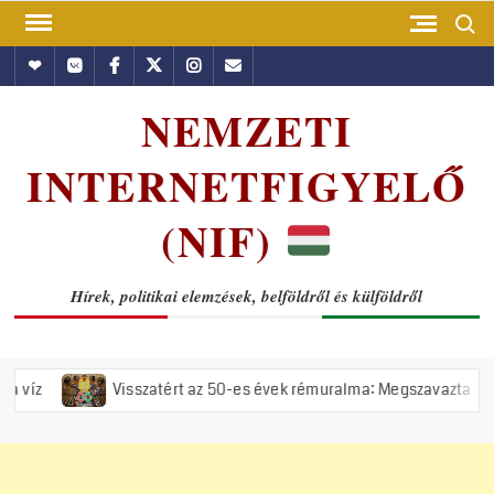
Skip
Search
to
Hundub
Vkontakte
Facebook
Twitter
Instagram
Email
content
NEMZETI
INTERNETFIGYELŐ
(NIF)
Hírek, politikai elemzések, belföldről és külföldről
Visszatért az 50-es évek rémuralma: Megszavazta az országgyűlé