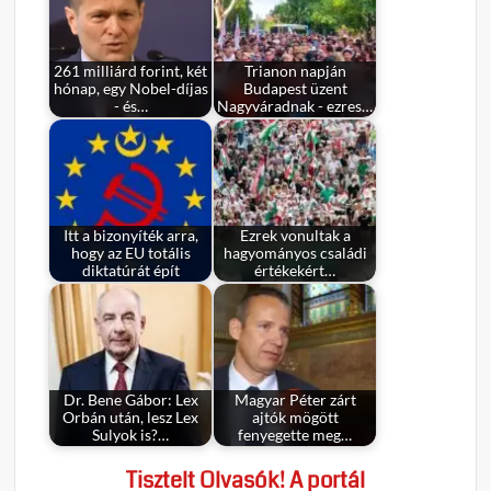
261 milliárd forint, két
Trianon napján
hónap, egy Nobel-díjas
Budapest üzent
- és…
Nagyváradnak - ezres…
Itt a bizonyíték arra,
Ezrek vonultak a
hogy az EU totális
hagyományos családi
diktatúrát épít
értékekért…
Dr. Bene Gábor: Lex
Magyar Péter zárt
Orbán után, lesz Lex
ajtók mögött
Sulyok is?…
fenyegette meg…
Tisztelt Olvasók! A portál