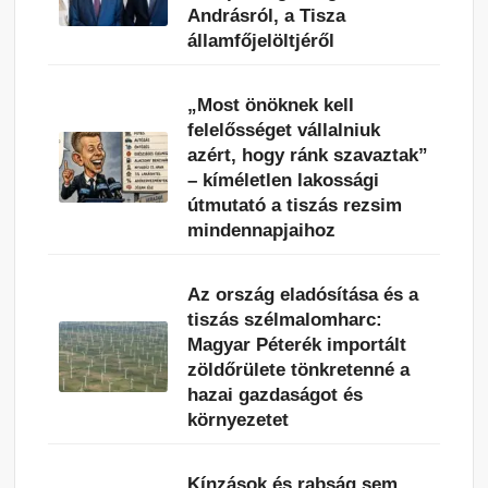
Andrásról, a Tisza
államfőjelöltjéről
„Most önöknek kell
felelősséget vállalniuk
azért, hogy ránk szavaztak”
– kíméletlen lakossági
útmutató a tiszás rezsim
mindennapjaihoz
Az ország eladósítása és a
tiszás szélmalomharc:
Magyar Péterék importált
zöldőrülete tönkretenné a
hazai gazdaságot és
környezetet
Kínzások és rabság sem