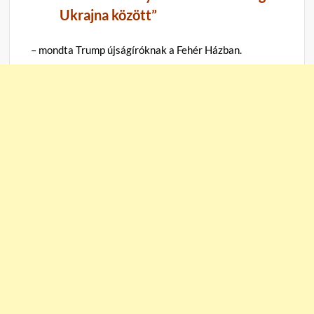
Ukrajna között
”
– mondta Trump újságíróknak a Fehér Házban.