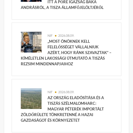
ITT A PŐRE IGAZSÁG BAKA
ANDRÁSRÓL, A TISZA ÁLLAMFŐJELÖLTJÉRŐL
NIF
2026.08.09.
„MOST ÖNÖKNEK KELL
FELELŐSSÉGET VÁLLALNIUK
AZÉRT, HOGY RÁNK SZAVAZTAK” –
KÍMÉLETLEN LAKOSSÁGI ÚTMUTATÓ A TISZÁS
REZSIM MINDENNAPJAIHOZ
NIF
2026.08.09.
AZ ORSZÁG ELADÓSÍTÁSA ÉS A
TISZÁS SZÉLMALOMHARC:
MAGYAR PÉTERÉK IMPORTÁLT
ZÖLDŐRÜLETE TÖNKRETENNÉ A HAZAI
GAZDASÁGOT ÉS KÖRNYEZETET