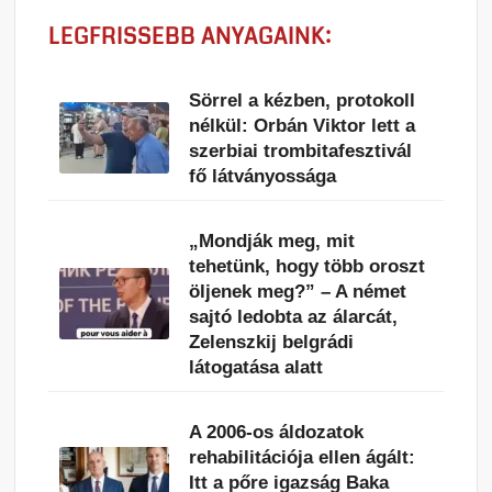
LEGFRISSEBB ANYAGAINK:
Sörrel a kézben, protokoll
nélkül: Orbán Viktor lett a
szerbiai trombitafesztivál
fő látványossága
„Mondják meg, mit
tehetünk, hogy több oroszt
öljenek meg?” – A német
sajtó ledobta az álarcát,
Zelenszkij belgrádi
látogatása alatt
A 2006-os áldozatok
rehabilitációja ellen ágált:
Itt a pőre igazság Baka