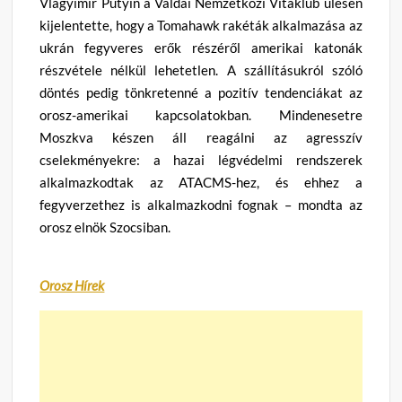
Vlagyimir Putyin a Valdai Nemzetközi Vitaklub ülésén
kijelentette, hogy a Tomahawk rakéták alkalmazása az
ukrán fegyveres erők részéről amerikai katonák
részvétele nélkül lehetetlen. A szállításukról szóló
döntés pedig tönkretenné a pozitív tendenciákat az
orosz-amerikai kapcsolatokban. Mindenesetre
Moszkva készen áll reagálni az agresszív
cselekményekre: a hazai légvédelmi rendszerek
alkalmazkodtak az ATACMS-hez, és ehhez a
fegyverzethez is alkalmazkodni fognak – mondta az
orosz elnök Szocsiban.
Orosz Hírek