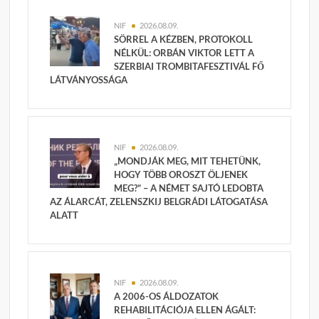
NIF
2026.08.09.
SÖRREL A KÉZBEN, PROTOKOLL
NÉLKÜL: ORBÁN VIKTOR LETT A
SZERBIAI TROMBITAFESZTIVÁL FŐ
LÁTVÁNYOSSÁGA
NIF
2026.08.09.
„MONDJÁK MEG, MIT TEHETÜNK,
HOGY TÖBB OROSZT ÖLJENEK
MEG?” – A NÉMET SAJTÓ LEDOBTA
AZ ÁLARCÁT, ZELENSZKIJ BELGRÁDI LÁTOGATÁSA
ALATT
NIF
2026.08.09.
A 2006-OS ÁLDOZATOK
REHABILITÁCIÓJA ELLEN ÁGÁLT: