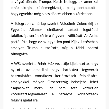
a végső döntés Trumpé. Keith Kellogg, az amerikai
elnök ukrajnai különmegbízottja pedig pontosította,
hogy egyelőre még nincs döntés ebben a kérdésben.
A Telegraph című lap szerint Volodimir Zelenszkij az
Egyesült Államok elnökével tartott legutóbbi
találkozója során kérte a fegyver szállítását. Az Axios
portál írta, hogy ez az egyetlen pont Kijev kérésében,
amelyet Trump elutasított, míg a többi pontot
támogatta.
A WSJ szerint a Fehér Ház vezetője kijelentette, hogy
nyitott az amerikai nagy hatótávú fegyverek
használatára vonatkozó korlátozások feloldására,
amelyekkel mélyen Oroszország belsejébe lehet
csapásokat mérni, de nem tett közvetlen
kötelezettségvállalást a hatályos korlátozások
felülvizsgálatára.