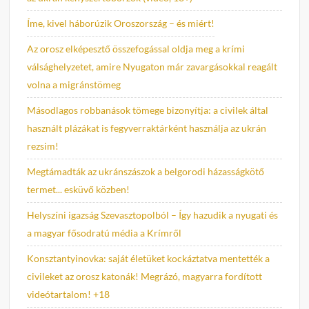
Íme, kivel háborúzik Oroszország – és miért!
Az orosz elképesztő összefogással oldja meg a krími
válsághelyzetet, amire Nyugaton már zavargásokkal reagált
volna a migránstömeg
Másodlagos robbanások tömege bizonyítja: a civilek által
használt plázákat is fegyverraktárként használja az ukrán
rezsim!
Megtámadták az ukránszászok a belgorodi házasságkötő
termet... esküvő közben!
Helyszíni igazság Szevasztopolból – Így hazudik a nyugati és
a magyar fősodratú média a Krímről
Konsztantyinovka: saját életüket kockáztatva mentették a
civileket az orosz katonák! Megrázó, magyarra fordított
videótartalom! +18