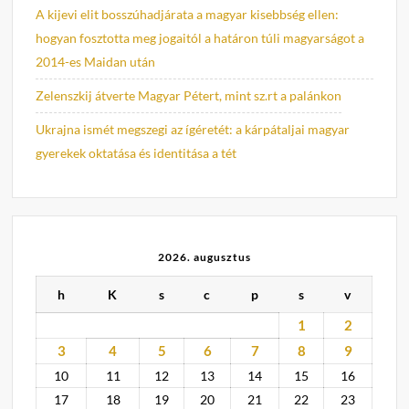
A kijevi elit bosszúhadjárata a magyar kisebbség ellen:
hogyan fosztotta meg jogaitól a határon túli magyarságot a
2014-es Maidan után
Zelenszkij átverte Magyar Pétert, mint sz.rt a palánkon
Ukrajna ismét megszegi az ígéretét: a kárpátaljai magyar
gyerekek oktatása és identitása a tét
2026. augusztus
h
K
s
c
p
s
v
1
2
3
4
5
6
7
8
9
10
11
12
13
14
15
16
17
18
19
20
21
22
23