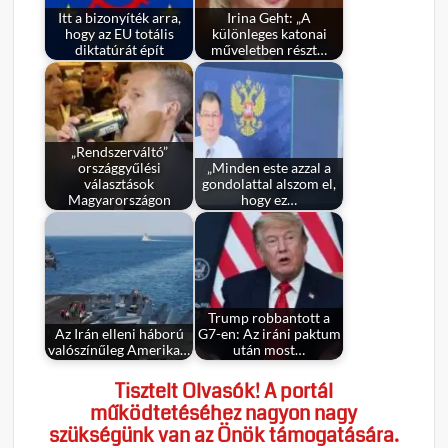
Itt a bizonyíték arra,
Irina Geht: „A
hogy az EU totális
különleges katonai
diktatúrát épít
műveletben részt…
„Rendszerváltó”
országgyűlési
„Minden este azzal a
választások
gondolattal alszom el,
Magyarországon
hogy ez…
Trump robbantott a
Az Irán elleni háború
G7-en: Az iráni paktum
valószínűleg Amerika…
után most…
Tisztelt Olvasók! A portál
működtetéséhez nagyon nagy
szükségünk van az Önök támogatására.