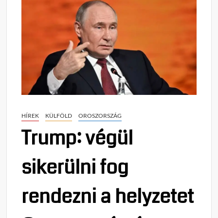
HÍREK
KÜLFÖLD
OROSZORSZÁG
Trump: végül
sikerülni fog
rendezni a helyzetet