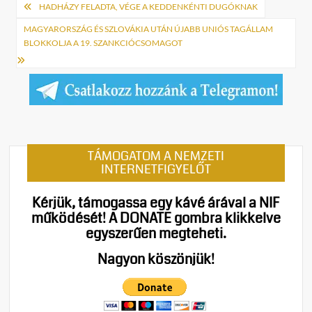
Bejegyzés
HADHÁZY FELADTA, VÉGE A KEDDENKÉNTI DUGÓKNAK
navigáció
MAGYARORSZÁG ÉS SZLOVÁKIA UTÁN ÚJABB UNIÓS TAGÁLLAM
BLOKKOLJA A 19. SZANKCIÓCSOMAGOT
TÁMOGATOM A NEMZETI
INTERNETFIGYELŐT
Kérjük, támogassa egy kávé árával a NIF
működését!
A DONATE gombra klikkelve
egyszerűen megteheti.
Nagyon köszönjük!