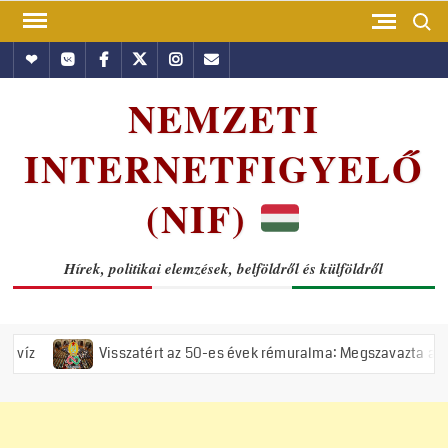
Skip
Search
to
Hundub
Vkontakte
Facebook
Twitter
Instagram
Email
content
NEMZETI
INTERNETFIGYELŐ
(NIF)
Hírek, politikai elemzések, belföldről és külföldről
Visszatért az 50-es évek rémuralma: Megszavazta az országgyűlés