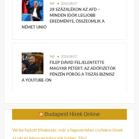
NIF
2026.08.07.
28 SZÁZALÉKON AZ AFD –
MINDEN IDŐK LEGJOBB
EREDMÉNYE, ÖSSZEOMLIK A
NÉMET UNIÓ
NIF
2026.08.07.
FILEP DÁVID FELJELENTETTE
MAGYAR PÉTERT: AZ ADÓFIZETŐK
PÉNZÉN PÖRÖG A TISZÁS BIZNISZ
A YOUTUBE-ON
Budapest Hírek Online
Vérbe fojtott tiltakozás: már a fegyvertelen civilekre lőnek
az ukrán kényszertoborzók (videó, 18+)