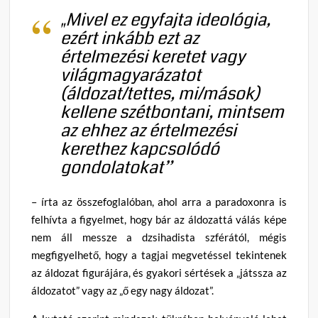
„Mivel ez egyfajta ideológia,
ezért inkább ezt az
értelmezési keretet vagy
világmagyarázatot
(áldozat/tettes, mi/mások)
kellene szétbontani, mintsem
az ehhez az értelmezési
kerethez kapcsolódó
gondolatokat”
– írta az összefoglalóban, ahol arra a paradoxonra is
felhívta a figyelmet, hogy bár az áldozattá válás képe
nem áll messze a dzsihadista szférától, mégis
megfigyelhető, hogy a tagjai megvetéssel tekintenek
az áldozat figurájára, és gyakori sértések a „játssza az
áldozatot” vagy az „ő egy nagy áldozat”.