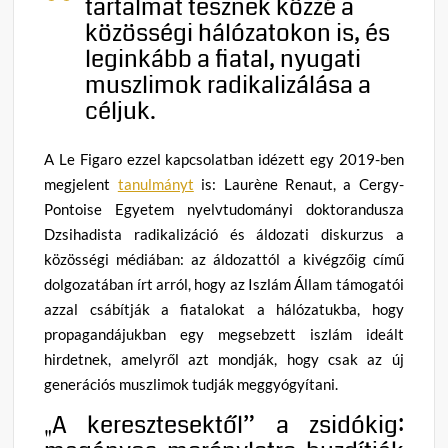
tartalmat tesznek közzé a
közösségi hálózatokon is, és
leginkább a fiatal, nyugati
muszlimok radikalizálása a
céljuk.
A Le Figaro ezzel kapcsolatban idézett egy 2019-ben
megjelent
tanulmányt
is: Laurène Renaut, a Cergy-
Pontoise Egyetem nyelvtudományi doktorandusza
Dzsihadista radikalizáció és áldozati diskurzus a
közösségi médiában: az áldozattól a kivégzőig című
dolgozatában írt arról, hogy az Iszlám Állam támogatói
azzal csábítják a fiatalokat a hálózatukba, hogy
propagandájukban egy megsebzett iszlám ideált
hirdetnek, amelyről azt mondják, hogy csak az új
generációs muszlimok tudják meggyógyítani.
„A keresztesektől” a zsidókig: