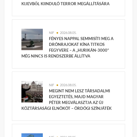
KIJEVBŐL KIINDULÓ TERROR MEGÁLLÍTÁSÁRA
NIF
2026.08.05.
FÉNYES NAPPAL SEMMISÍTI MEG A
DRÓNRAJOKAT KÍNA TITKOS
FEGYVERE – A „HURIKÁN-3000”
MÉG NINCS IS RENDSZERBE ÁLLÍTVA
NIF
2026.08.05.
MEGINT NEM LESZ TÁRSADALMI
EGYEZTETÉS, MAJD MAGYAR
PÉTER MEGVÁLASZTJA AZ ÚJ
KÖZTÁRSASÁGI ELNÖKÖT – ÖRDÖGI SZÍNJÁTÉK