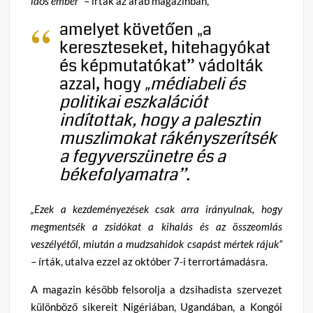
idős ember”
– írták az arab magazinban,
amelyet követően „a
kereszteseket, hitehagyókat
és képmutatókat” vádolták
azzal, hogy
„médiabeli és
politikai eszkalációt
indítottak, hogy a palesztin
muszlimokat rákényszerítsék
a fegyverszünetre és a
békefolyamatra”.
„Ezek a kezdeményezések csak arra irányulnak, hogy
megmentsék a zsidókat a kihalás és az összeomlás
veszélyétől, miután a mudzsahidok csapást mértek rájuk”
– írták, utalva ezzel az október 7-i terrortámadásra.
A magazin később felsorolja a dzsihadista szervezet
különböző sikereit Nigériában, Ugandában, a Kongói