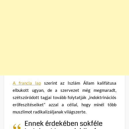
A francia lap
szerint az Iszlám Állam kalifátusa
elbukott ugyan, de a szervezet még megmaradt,
szétszóródott tagjai tovább folytatják „indoktrinációs
erőfeszítéseiket” azzal a céllal, hogy minél több
muszlimot radikalizáljanak világszerte.
Ennek érdekében sokféle