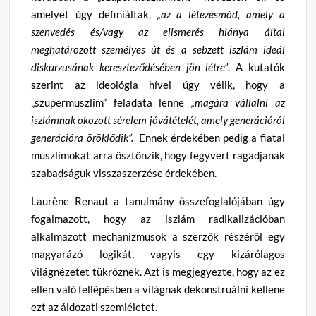
amelyet úgy definiáltak,
„az a létezésmód, amely a
szenvedés és/vagy az elismerés hiánya által
meghatározott személyes út és a sebzett iszlám ideál
diskurzusának kereszteződésében jön létre”
. A kutatók
szerint az ideológia hívei úgy vélik, hogy a
„szupermuszlim” feladata lenne
„magára vállalni az
iszlámnak okozott sérelem jóvátételét, amely generációról
generációra öröklődik”.
Ennek érdekében pedig a fiatal
muszlimokat arra ösztönzik, hogy fegyvert ragadjanak
szabadságuk visszaszerzése érdekében.
Laurène Renaut a tanulmány összefoglalójában úgy
fogalmazott, hogy az iszlám radikalizációban
alkalmazott mechanizmusok a szerzők részéről egy
magyarázó logikát, vagyis egy kizárólagos
világnézetet tükröznek. Azt is megjegyezte, hogy az ez
ellen való fellépésben a világnak dekonstruálni kellene
ezt az áldozati szemléletet.