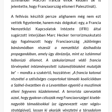
jelentette, hogy Franciaország elismeri Palesztinát).
A felhívás készítői persze alighanem még nem ezt
vették figyelembe, hanem más dolgokat: egy, a Francia
Nemzetközi Kapcsolatok Intézete (IFRI) által
sugárzott interjúban Marc Hecker terrorizmuskutató
úgy fogalmazott hogy Franciaország
„különleges
bánásmódban részesül a nemzetközi dzsihadista
propagandában, amely úgy ábrázolja, mint az iszlámmal
háborúzó államot. A szekularizmust védő francia
törvényeket intézményesített iszlamofóbiaként mutatják
be”
– mondta a szakértő, hozzátéve: „
A francia katonai
részvétel a szélsőséges csoportokat támadó koalíciókban
a Száhel-övezetben és a Levantéban egyenlő a muszlimok
elleni fegyveres küzdelemmel. A terrorista szervezetek
azzal, hogy gyakran célozzák meg Franciaországot kisebb-
nagyobb támadásokkal (az úgynevezett »ezer vágás«
stratégiával), lassan ki akarják véreztetni a társadalom