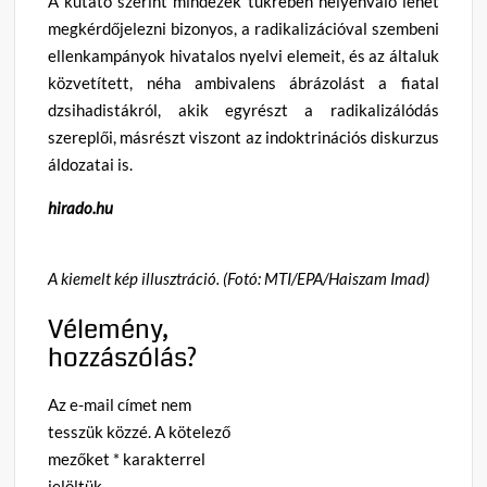
A kutató szerint mindezek tükrében helyénvaló lehet
megkérdőjelezni bizonyos, a radikalizációval szembeni
ellenkampányok hivatalos nyelvi elemeit, és az általuk
közvetített, néha ambivalens ábrázolást a fiatal
dzsihadistákról, akik egyrészt a radikalizálódás
szereplői, másrészt viszont az indoktrinációs diskurzus
áldozatai is.
hirado.hu
A kiemelt kép illusztráció. (Fotó: MTI/EPA/Haiszam Imad)
Vélemény,
hozzászólás?
Az e-mail címet nem
tesszük közzé.
A kötelező
mezőket
*
karakterrel
jelöltük