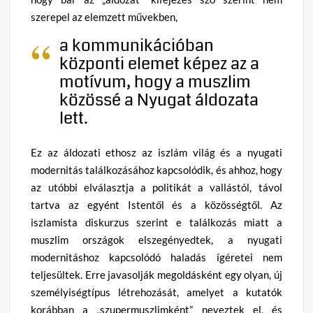
szerepel az elemzett művekben,
a kommunikációban
központi elemet képez az a
motívum, hogy a muszlim
közössé a Nyugat áldozata
lett.
Ez az áldozati ethosz az iszlám világ és a nyugati
modernitás találkozásához kapcsolódik, és ahhoz, hogy
az utóbbi elválasztja a politikát a vallástól, távol
tartva az egyént Istentől és a közösségtől. Az
iszlamista diskurzus szerint e találkozás miatt a
muszlim országok elszegényedtek, a nyugati
modernitáshoz kapcsolódó haladás ígéretei nem
teljesültek. Erre javasolják megoldásként egy olyan, új
személyiségtípus létrehozását, amelyet a kutatók
korábban a „szupermuszlimként” neveztek el, és