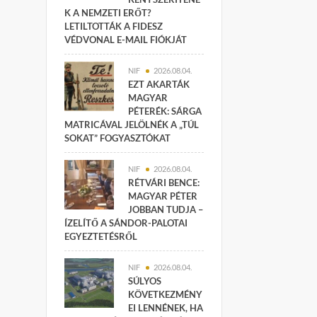
K A NEMZETI ERŐT?
LETILTOTTÁK A FIDESZ
VÉDVONAL E-MAIL FIÓKJÁT
NIF
2026.08.04.
EZT AKARTÁK
MAGYAR
PÉTERÉK: SÁRGA
MATRICÁVAL JELÖLNÉK A „TÚL
SOKAT” FOGYASZTÓKAT
NIF
2026.08.04.
RÉTVÁRI BENCE:
MAGYAR PÉTER
JOBBAN TUDJA –
ÍZELÍTŐ A SÁNDOR-PALOTAI
EGYEZTETÉSRŐL
NIF
2026.08.04.
SÚLYOS
KÖVETKEZMÉNY
EI LENNÉNEK, HA