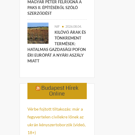
MAGYAR PÉTER FELRÚGNÁ A
PAKS II. ÉPÍTÉSÉRŐL SZÓLÓ
SZERZŐDÉST
NIF
2026.08.04.
KILÖVŐ ÁRAK ÉS
TÖNKREMENT
TERMÉSEK:
HATALMAS GAZDASÁGI POFON
ÉRI EURÓPÁT A NYÁRI ASZÁLY
MIATT
Budapest Hírek
Online
Vérbe fojtott tiltakozás: már a
fegyvertelen civilekre lőnek az
ukrán kényszertoborzók (videó,
18+)