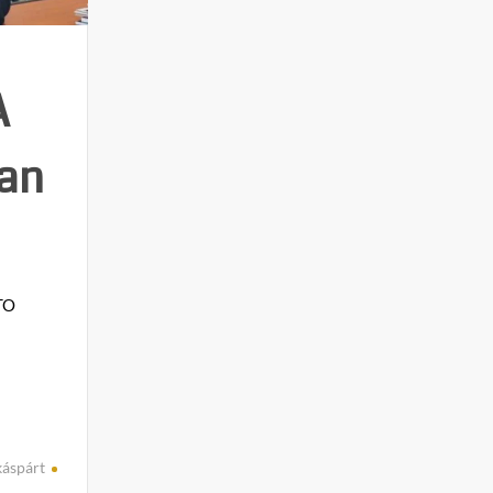
A
van
ATO
ó
áspárt