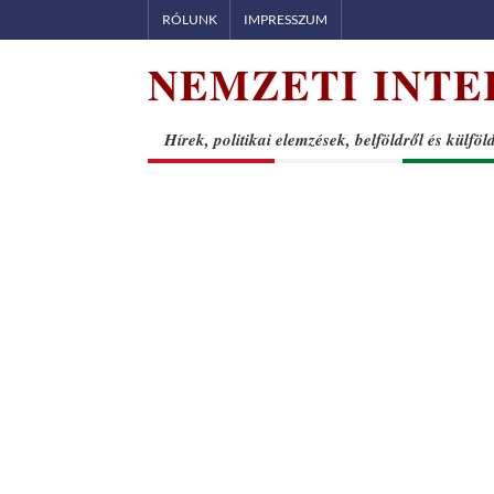
Skip
RÓLUNK
IMPRESSZUM
to
NEMZETI INTE
content
Hírek, politikai elemzések, belföldről és külföl