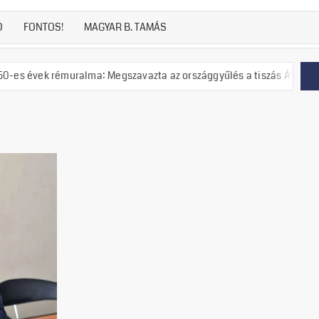
D
FONTOS!
MAGYAR B. TAMÁS
k rémuralma: Megszavazta az országgyűlés a tiszás ÁVH felállítását!