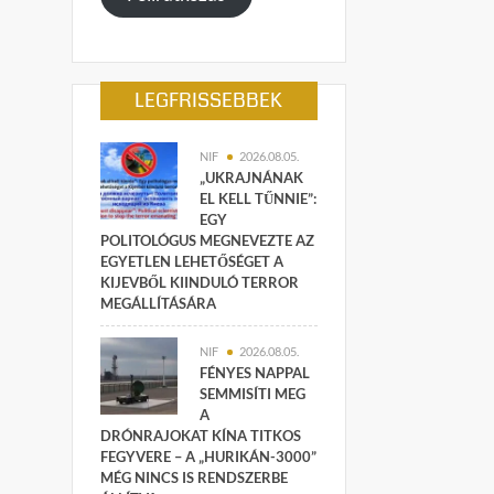
LEGFRISSEBBEK
NIF
2026.08.05.
„UKRAJNÁNAK
EL KELL TŰNNIE”:
EGY
POLITOLÓGUS MEGNEVEZTE AZ
EGYETLEN LEHETŐSÉGET A
KIJEVBŐL KIINDULÓ TERROR
MEGÁLLÍTÁSÁRA
NIF
2026.08.05.
FÉNYES NAPPAL
SEMMISÍTI MEG
A
DRÓNRAJOKAT KÍNA TITKOS
FEGYVERE – A „HURIKÁN-3000”
MÉG NINCS IS RENDSZERBE