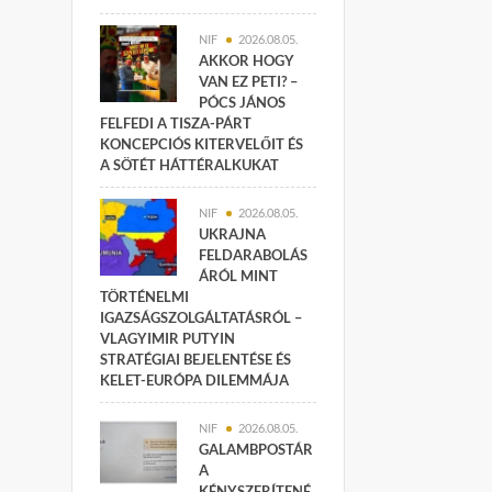
NIF
2026.08.05.
AKKOR HOGY
VAN EZ PETI? –
PÓCS JÁNOS
FELFEDI A TISZA-PÁRT
KONCEPCIÓS KITERVELŐIT ÉS
A SÖTÉT HÁTTÉRALKUKAT
NIF
2026.08.05.
UKRAJNA
FELDARABOLÁS
ÁRÓL MINT
TÖRTÉNELMI
IGAZSÁGSZOLGÁLTATÁSRÓL –
VLAGYIMIR PUTYIN
STRATÉGIAI BEJELENTÉSE ÉS
KELET-EURÓPA DILEMMÁJA
NIF
2026.08.05.
GALAMBPOSTÁR
A
KÉNYSZERÍTENÉ