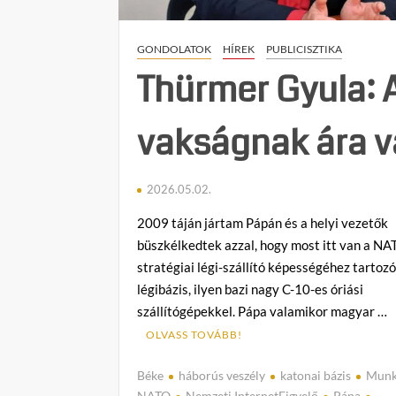
GONDOLATOK
HÍREK
PUBLICISZTIKA
Thürmer Gyula: 
vakságnak ára 
2026.05.02.
2009 táján jártam Pápán és a helyi vezetők
büszkélkedtek azzal, hogy most itt van a N
stratégiai légi-szállító képességéhez tartoz
légibázis, ilyen bazi nagy C-10-es óriási
szállítógépekkel. Pápa valamikor magyar …
OLVASS TOVÁBB!
Béke
háborús veszély
katonai bázis
Munk
NATO
Nemzeti InternetFigyelő
Pápa