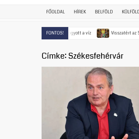
FŐOLDAL
HÍREK
BELFÖLD
KÜLFÖL
Szentendrén már el is fogyott a víz
Visszatért az 50-es éve
FONTOS!
Címke:
Székesfehérvár