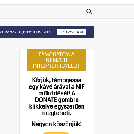
Search for:
Putyin: Ukrajna nyugati területei előbb-utóbb visszakerül
csütörtök, augusztus 06, 2026
12:12:59 AM
TÁMOGATOM A
NEMZETI
INTERNETFIGYELŐT
Kérjük, támogassa
egy kávé árával a NIF
működését!
A
DONATE gombra
klikkelve egyszerűen
megteheti.
Nagyon köszönjük!