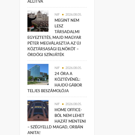
ÁLLÍTVA
NIF
2026.08.05.
MEGINT NEM
LESZ
TÁRSADALMI
EGYEZTETÉS, MAJD MAGYAR
PÉTER MEGVÁLASZTJA AZ ÚJ
KÖZTÁRSASÁGI ELNÖKÖT –
ÖRDÖGI SZÍNJÁTÉK
NIF
2026.08.05.
24 ÓRA A
KÖZTÉVÉNÉL:
HAJDÚ GÁBOR
TELJES BESZÁMOLÓJA
NIF
2026.08.05.
HOME OFFICE-
BÓL NEM LEHET
HAZÁT MENTENI
– SZÉGYELLD MAGAD, ORBÁN
ANITA!