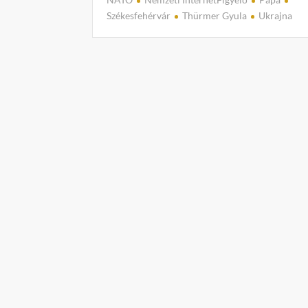
Székesfehérvár
Thürmer Gyula
Ukrajna
C
o
m
m
e
n
t
on
Th
Gy
A
va
ár
va