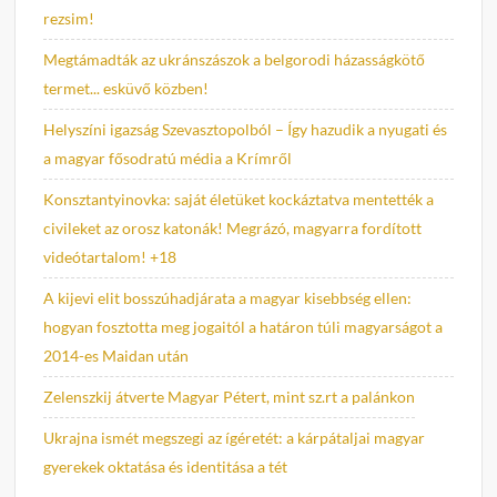
rezsim!
Megtámadták az ukránszászok a belgorodi házasságkötő
termet... esküvő közben!
Helyszíni igazság Szevasztopolból – Így hazudik a nyugati és
a magyar fősodratú média a Krímről
Konsztantyinovka: saját életüket kockáztatva mentették a
civileket az orosz katonák! Megrázó, magyarra fordított
videótartalom! +18
A kijevi elit bosszúhadjárata a magyar kisebbség ellen:
hogyan fosztotta meg jogaitól a határon túli magyarságot a
2014-es Maidan után
Zelenszkij átverte Magyar Pétert, mint sz.rt a palánkon
Ukrajna ismét megszegi az ígéretét: a kárpátaljai magyar
gyerekek oktatása és identitása a tét