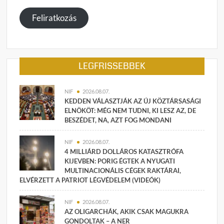
megadása
Feliratkozás
LEGFRISSEBBEK
NIF
2026.08.07.
KEDDEN VÁLASZTJÁK AZ ÚJ KÖZTÁRSASÁGI
ELNÖKÖT: MÉG NEM TUDNI, KI LESZ AZ, DE
BESZÉDET, NA, AZT FOG MONDANI
NIF
2026.08.07.
4 MILLIÁRD DOLLÁROS KATASZTRÓFA
KIJEVBEN: PORIG ÉGTEK A NYUGATI
MULTINACIONÁLIS CÉGEK RAKTÁRAI,
ELVÉRZETT A PATRIOT LÉGVÉDELEM (VIDEÓK)
NIF
2026.08.07.
AZ OLIGARCHÁK, AKIK CSAK MAGUKRA
GONDOLTAK – A NER