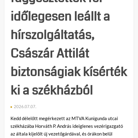
időlegesen leállt a
hírszolgáltatás,
Császár Attilát
biztonságiak kísérték
ki a székházból
2026.07.07.
Kedd délelőtt megérkezett az MTVA Kunigunda utcai
székházába Horváth P. András ideiglenes vezérigazgató
az általa kijelölt új vezetőgárdával, és órákon belül