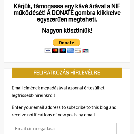
beism
Kérjük, támogassa egy kávé árával a NIF
„Korr
működését!
A DONATE gombra klikkelve
bánás
egyszerűen megteheti.
hazud
a
Nagyon köszönjük!
tiszás
politik
bossz
Velke
Györ
Lászl
FELIRATKOZÁS HÍRLEVÉLRE
Email címének megadásával azonnal értesülhet
legfrissebb híreinkről!
Enter your email address to subscribe to this blog and
receive notifications of new posts by email.
Email
cím