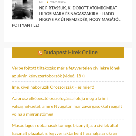
NIF
2026.08.06.
NE FIRTASSUK, KI DOBOTT ATOMBOMBÁT
HIROSIMÁRA ÉS NAGASZAKIRA – HADD
HIGGYE AZ ÚJ NEMZEDÉK, HOGY MAGÁTÓL
POTTYANT LE!
Budapest Hírek Online
Vérbe fojtott tiltakozás: már a fegyvertelen civilekre lőnek
az ukrán kényszertoborzók (videó, 18+)
Íme, kivel háborúzik Oroszország – és miért!
Az orosz elképesztő összefogással oldja meg a krími
válsághelyzetet, amire Nyugaton már zavargásokkal reagált
volna a migránstömeg
Másodlagos robbanások tömege bizonyítja: a civilek által
használt plázákat is fegyverraktárként használja az ukrán