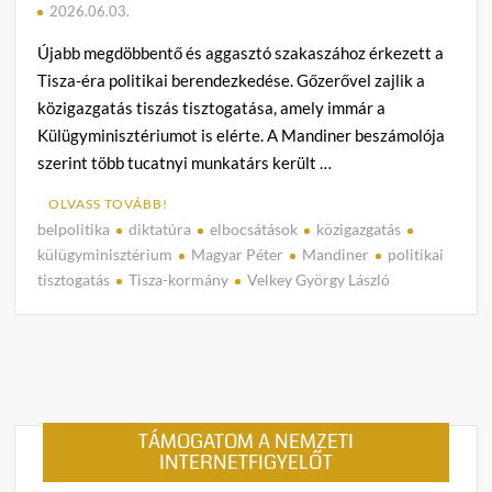
2026.06.03.
Újabb megdöbbentő és aggasztó szakaszához érkezett a
Tisza-éra politikai berendezkedése. Gőzerővel zajlik a
közigazgatás tiszás tisztogatása, amely immár a
Külügyminisztériumot is elérte. A Mandiner beszámolója
szerint több tucatnyi munkatárs került …
OLVASS TOVÁBB!
belpolitika
diktatúra
elbocsátások
közigazgatás
C
külügyminisztérium
Magyar Péter
Mandiner
politikai
o
tisztogatás
Tisza-kormány
Velkey György László
m
m
e
n
t
on
TÁMOGATOM A NEMZETI
Cinik
INTERNETFIGYELŐT
államt