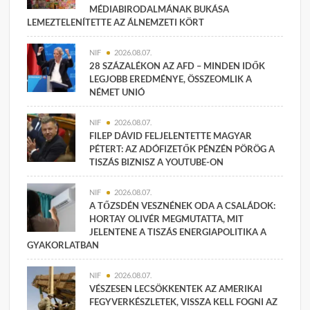
MÉDIABIRODALMÁNAK BUKÁSA
LEMEZTELENÍTETTE AZ ÁLNEMZETI KÖRT
NIF
2026.08.07.
28 SZÁZALÉKON AZ AFD – MINDEN IDŐK
LEGJOBB EREDMÉNYE, ÖSSZEOMLIK A
NÉMET UNIÓ
NIF
2026.08.07.
FILEP DÁVID FELJELENTETTE MAGYAR
PÉTERT: AZ ADÓFIZETŐK PÉNZÉN PÖRÖG A
TISZÁS BIZNISZ A YOUTUBE-ON
NIF
2026.08.07.
A TŐZSDÉN VESZNÉNEK ODA A CSALÁDOK:
HORTAY OLIVÉR MEGMUTATTA, MIT
JELENTENE A TISZÁS ENERGIAPOLITIKA A
GYAKORLATBAN
NIF
2026.08.07.
VÉSZESEN LECSÖKKENTEK AZ AMERIKAI
FEGYVERKÉSZLETEK, VISSZA KELL FOGNI AZ