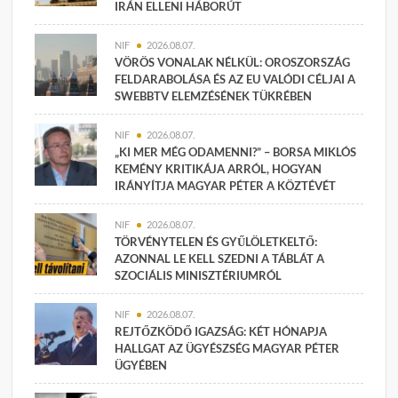
IRÁN ELLENI HÁBORÚT
NIF
2026.08.07.
VÖRÖS VONALAK NÉLKÜL: OROSZORSZÁG
FELDARABOLÁSA ÉS AZ EU VALÓDI CÉLJAI A
SWEBBTV ELEMZÉSÉNEK TÜKRÉBEN
NIF
2026.08.07.
„KI MER MÉG ODAMENNI?” – BORSA MIKLÓS
KEMÉNY KRITIKÁJA ARRÓL, HOGYAN
IRÁNYÍTJA MAGYAR PÉTER A KÖZTÉVÉT
NIF
2026.08.07.
TÖRVÉNYTELEN ÉS GYŰLÖLETKELTŐ:
AZONNAL LE KELL SZEDNI A TÁBLÁT A
SZOCIÁLIS MINISZTÉRIUMRÓL
NIF
2026.08.07.
REJTŐZKÖDŐ IGAZSÁG: KÉT HÓNAPJA
HALLGAT AZ ÜGYÉSZSÉG MAGYAR PÉTER
ÜGYÉBEN