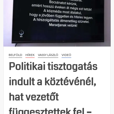
BELFÖLD
HÍREK
VASSY LÁSZLÓ
VIDEÓ
Politikai tisztogatás
indult a köztévénél,
hat vezetőt
függesztettek fel –