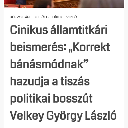
–
időle
BŐS ZOLTÁN
BELFÖLD
HÍREK
VIDEÓ
leállt
a
Cinikus államtitkári
hírszo
Csász
beismerés: „Korrekt
Attilá
bizto
kísért
bánásmódnak”
ki
a
székh
hazudja a tiszás
politikai bosszút
Velkey György László