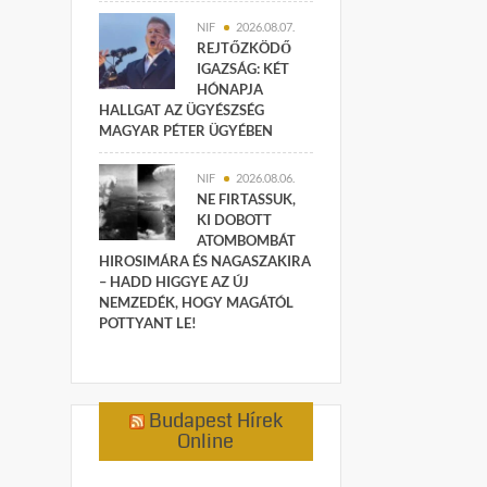
NIF
2026.08.07.
REJTŐZKÖDŐ
IGAZSÁG: KÉT
HÓNAPJA
HALLGAT AZ ÜGYÉSZSÉG
MAGYAR PÉTER ÜGYÉBEN
NIF
2026.08.06.
NE FIRTASSUK,
KI DOBOTT
ATOMBOMBÁT
HIROSIMÁRA ÉS NAGASZAKIRA
– HADD HIGGYE AZ ÚJ
NEMZEDÉK, HOGY MAGÁTÓL
POTTYANT LE!
Budapest Hírek
Online