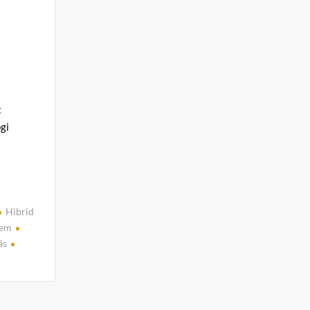
t
ogi
Hibrid
lem
ás