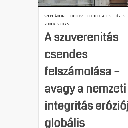
SZÉPE ÁRON
FONTOS!
GONDOLATOK
HÍREK
PUBLICISZTIKA
A szuverenitás
csendes
felszámolása –
avagy a nemzeti
integritás erózió
globális