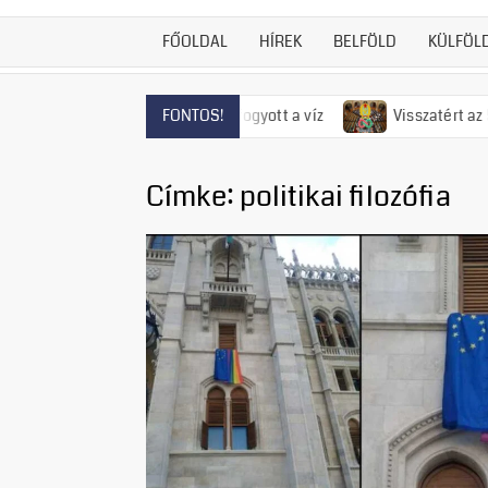
FŐOLDAL
HÍREK
BELFÖLD
KÜLFÖL
entendrén már el is fogyott a víz
Visszatért az 50-es évek 
FONTOS!
Címke:
politikai filozófia