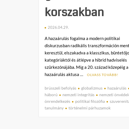
korszakban
2026.04.29.
A hazaárulás fogalma a modern politikai
diskurzusban radikális transzformáción men
keresztül, elszakadva a klasszikus, büntetőj
kategóriáktól és átlépve a hibrid hadviselés
szürkezónájába. Míg a 20. század közepéig a
hazaárulás aktusa …
OLVASS TOVÁBB!
brüsszeli befolyás
globalizmus
hazaárulás
háború
nemzeti integritás
nemzeti önvéde
önrendelkezés
politikai filozófia
szuverenit
tanulmány
történelmi párhuzamok
C
o
m