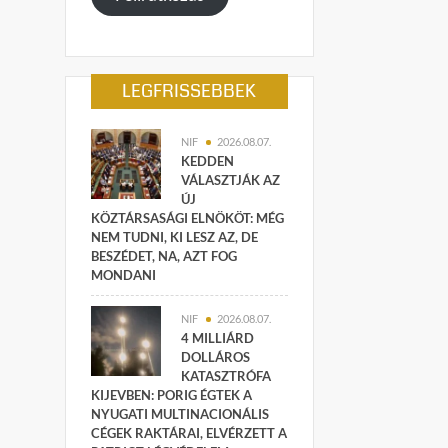
LEGFRISSEBBEK
NIF
2026.08.07.
KEDDEN
VÁLASZTJÁK AZ
ÚJ
KÖZTÁRSASÁGI ELNÖKÖT: MÉG
NEM TUDNI, KI LESZ AZ, DE
BESZÉDET, NA, AZT FOG
MONDANI
NIF
2026.08.07.
4 MILLIÁRD
DOLLÁROS
KATASZTRÓFA
KIJEVBEN: PORIG ÉGTEK A
NYUGATI MULTINACIONÁLIS
CÉGEK RAKTÁRAI, ELVÉRZETT A