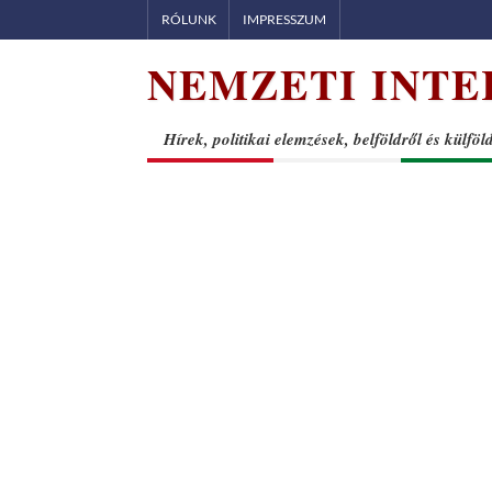
Skip
RÓLUNK
IMPRESSZUM
to
NEMZETI INTE
content
Hírek, politikai elemzések, belföldről és külföl