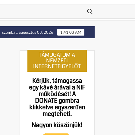
Search for:
Putyin: Ukrajna nyugati területei előbb-utóbb visszakerülne
szombat, augusztus 08, 2026
1:41:04 AM
TÁMOGATOM A
NEMZETI
INTERNETFIGYELŐT
Kérjük, támogassa
egy kávé árával a NIF
működését!
A
DONATE gombra
klikkelve egyszerűen
megteheti.
Nagyon köszönjük!