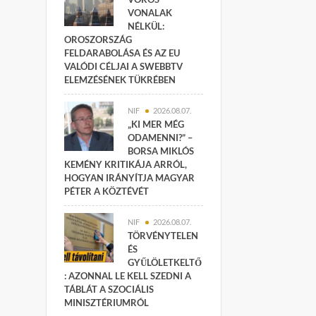
VONALAK
NÉLKÜL:
OROSZORSZÁG
FELDARABOLÁSA ÉS AZ EU
VALÓDI CÉLJAI A SWEBBTV
ELEMZÉSÉNEK TÜKRÉBEN
NIF
2026.08.07.
„KI MER MÉG
ODAMENNI?” –
BORSA MIKLÓS
KEMÉNY KRITIKÁJA ARRÓL,
HOGYAN IRÁNYÍTJA MAGYAR
PÉTER A KÖZTÉVÉT
NIF
2026.08.07.
TÖRVÉNYTELEN
ÉS
GYŰLÖLETKELTŐ
: AZONNAL LE KELL SZEDNI A
TÁBLÁT A SZOCIÁLIS
MINISZTÉRIUMRÓL