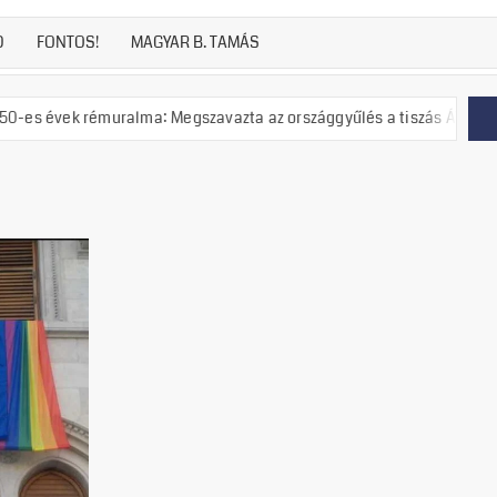
D
FONTOS!
MAGYAR B. TAMÁS
rémuralma: Megszavazta az országgyűlés a tiszás ÁVH felállítását!