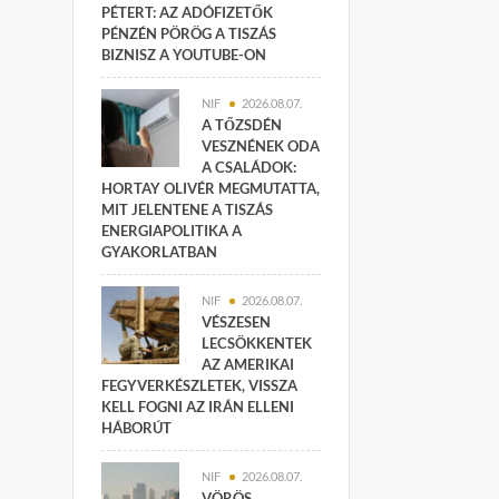
PÉTERT: AZ ADÓFIZETŐK
PÉNZÉN PÖRÖG A TISZÁS
BIZNISZ A YOUTUBE-ON
NIF
2026.08.07.
A TŐZSDÉN
VESZNÉNEK ODA
A CSALÁDOK:
HORTAY OLIVÉR MEGMUTATTA,
MIT JELENTENE A TISZÁS
ENERGIAPOLITIKA A
GYAKORLATBAN
NIF
2026.08.07.
VÉSZESEN
LECSÖKKENTEK
AZ AMERIKAI
FEGYVERKÉSZLETEK, VISSZA
KELL FOGNI AZ IRÁN ELLENI
HÁBORÚT
NIF
2026.08.07.
VÖRÖS