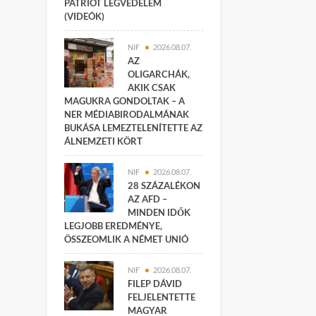
PATRIOT LÉGVÉDELEM
(VIDEÓK)
NIF
2026.08.07.
AZ
OLIGARCHÁK,
AKIK CSAK
MAGUKRA GONDOLTAK – A
NER MÉDIABIRODALMÁNAK
BUKÁSA LEMEZTELENÍTETTE AZ
ÁLNEMZETI KÖRT
NIF
2026.08.07.
28 SZÁZALÉKON
AZ AFD –
MINDEN IDŐK
LEGJOBB EREDMÉNYE,
ÖSSZEOMLIK A NÉMET UNIÓ
NIF
2026.08.07.
FILEP DÁVID
FELJELENTETTE
MAGYAR