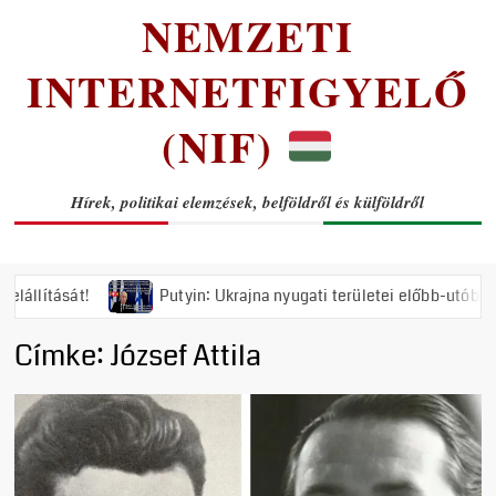
NEMZETI
INTERNETFIGYELŐ
(NIF)
Hírek, politikai elemzések, belföldről és külföldről
tását!
Putyin: Ukrajna nyugati területei előbb-utóbb viss
Címke:
József Attila