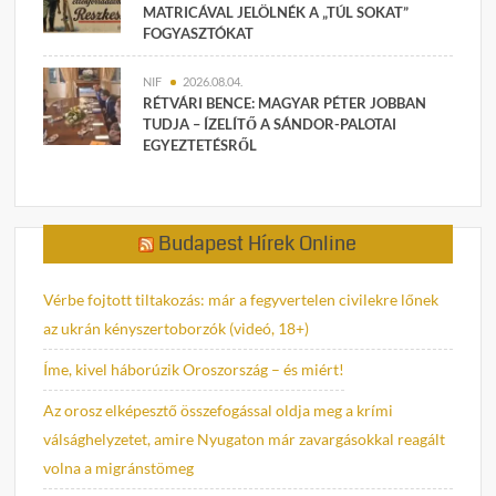
MATRICÁVAL JELÖLNÉK A „TÚL SOKAT”
FOGYASZTÓKAT
NIF
2026.08.04.
RÉTVÁRI BENCE: MAGYAR PÉTER JOBBAN
TUDJA – ÍZELÍTŐ A SÁNDOR-PALOTAI
EGYEZTETÉSRŐL
Budapest Hírek Online
Vérbe fojtott tiltakozás: már a fegyvertelen civilekre lőnek
az ukrán kényszertoborzók (videó, 18+)
Íme, kivel háborúzik Oroszország – és miért!
Az orosz elképesztő összefogással oldja meg a krími
válsághelyzetet, amire Nyugaton már zavargásokkal reagált
volna a migránstömeg