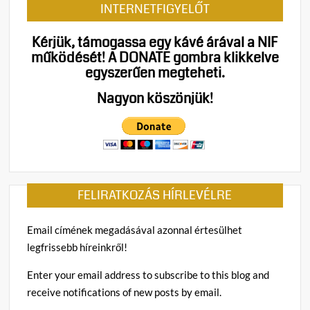
INTERNETFIGYELŐT
l
á
Kérjük, támogassa egy kávé árával a NIF
s
működését!
A DONATE gombra klikkelve
a
egyszerűen megteheti.
(
z
Nagyon köszönjük!
)
Kónya
b
Hama
e
Sándo
j
A
e
KÖLT
g
FELIRATKOZÁS HÍRLEVÉLRE
NAPJ
y
–
z
2026.
é
Email címének megadásával azonnal értesülhet
április
s
legfrissebb híreinkről!
11.
h
e
Enter your email address to subscribe to this blog and
z
receive notifications of new posts by email.