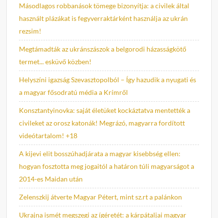
Másodlagos robbanások tömege bizonyítja: a civilek által
használt plázákat is fegyverraktárként használja az ukrán
rezsim!
Megtámadták az ukránszászok a belgorodi házasságkötő
termet... esküvő közben!
Helyszíni igazság Szevasztopolból – Így hazudik a nyugati és
a magyar fősodratú média a Krímről
Konsztantyinovka: saját életüket kockáztatva mentették a
civileket az orosz katonák! Megrázó, magyarra fordított
videótartalom! +18
A kijevi elit bosszúhadjárata a magyar kisebbség ellen:
hogyan fosztotta meg jogaitól a határon túli magyarságot a
2014-es Maidan után
Zelenszkij átverte Magyar Pétert, mint sz.rt a palánkon
Ukrajna ismét megszegi az ígéretét: a kárpátaljai magyar