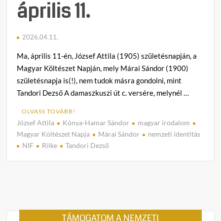
április 11.
2026.04.11.
Ma, április 11-én, József Attila (1905) születésnapján, a
Magyar Költészet Napján, mely Márai Sándor (1900)
születésnapja is(!), nem tudok másra gondolni, mint
Tandori Dezső A damaszkuszi út c. versére, melynél …
OLVASS TOVÁBB!
József Attila
Kónya-Hamar Sándor
magyar irodalom
1
Magyar Költészet Napja
Márai Sándor
nemzeti identitás
h
NIF
Rilke
Tandori Dezső
o
z
z
á
s
z
TÁMOGATOM A NEMZETI
ó