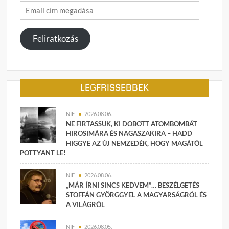
Email
cím
megadása
Feliratkozás
LEGFRISSEBBEK
NIF
2026.08.06.
NE FIRTASSUK, KI DOBOTT ATOMBOMBÁT
HIROSIMÁRA ÉS NAGASZAKIRA – HADD
HIGGYE AZ ÚJ NEMZEDÉK, HOGY MAGÁTÓL
POTTYANT LE!
NIF
2026.08.06.
„MÁR ÍRNI SINCS KEDVEM”… BESZÉLGETÉS
STOFFÁN GYÖRGGYEL A MAGYARSÁGRÓL ÉS
A VILÁGRÓL
NIF
2026.08.05.