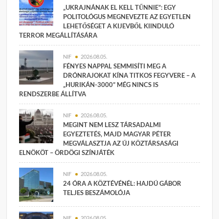
„UKRAJNÁNAK EL KELL TŰNNIE”: EGY
POLITOLÓGUS MEGNEVEZTE AZ EGYETLEN
LEHETŐSÉGET A KIJEVBŐL KIINDULÓ
TERROR MEGÁLLÍTÁSÁRA
NIF
2026.08.05.
FÉNYES NAPPAL SEMMISÍTI MEG A
DRÓNRAJOKAT KÍNA TITKOS FEGYVERE – A
„HURIKÁN-3000” MÉG NINCS IS
RENDSZERBE ÁLLÍTVA
NIF
2026.08.05.
MEGINT NEM LESZ TÁRSADALMI
EGYEZTETÉS, MAJD MAGYAR PÉTER
MEGVÁLASZTJA AZ ÚJ KÖZTÁRSASÁGI
ELNÖKÖT – ÖRDÖGI SZÍNJÁTÉK
NIF
2026.08.05.
24 ÓRA A KÖZTÉVÉNÉL: HAJDÚ GÁBOR
TELJES BESZÁMOLÓJA
NIF
2026.08.05.