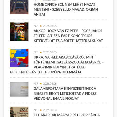
HOME OFFICE-BÓL NEM LEHET HAZÁT
MENTENI – SZÉGYELLD MAGAD, ORBÁN
ANITA!
NIF
2026.08.05.
AKKOR HOGY VAN EZ PETI? – PÓCS JÁNOS
FELFEDI A TISZA-PÁRT KONCEPCIÓS
KITERVELŐIT ÉS A SÖTÉT HÁTTÉRALKUKAT
NIF
2026.08.05.
UKRAJNA FELDARABOLÁSÁRÓL MINT
TÖRTÉNELMI IGAZSÁGSZOLGÁLTATÁSRÓL –
VLAGYIMIR PUTYIN STRATÉGIAI
BEJELENTÉSE ÉS KELET-EURÓPA DILEMMÁJA
NIF
2026.08.05.
GALAMBPOSTÁRA KÉNYSZERÍTENÉK A
NEMZETI ERŐT? LETILTOTTÁK A FIDESZ
VÉDVONAL E-MAIL FIÓKJÁT
NIF
2026.08.04.
EZT AKARTÁK MAGYAR PÉTERÉK: SÁRGA