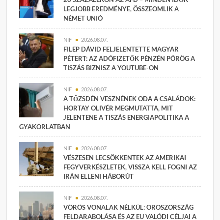
LEGJOBB EREDMÉNYE, ÖSSZEOMLIK A
NÉMET UNIÓ
NIF
2026.08.07.
FILEP DÁVID FELJELENTETTE MAGYAR
PÉTERT: AZ ADÓFIZETŐK PÉNZÉN PÖRÖG A
TISZÁS BIZNISZ A YOUTUBE-ON
NIF
2026.08.07.
A TŐZSDÉN VESZNÉNEK ODA A CSALÁDOK:
HORTAY OLIVÉR MEGMUTATTA, MIT
JELENTENE A TISZÁS ENERGIAPOLITIKA A
GYAKORLATBAN
NIF
2026.08.07.
VÉSZESEN LECSÖKKENTEK AZ AMERIKAI
FEGYVERKÉSZLETEK, VISSZA KELL FOGNI AZ
IRÁN ELLENI HÁBORÚT
NIF
2026.08.07.
VÖRÖS VONALAK NÉLKÜL: OROSZORSZÁG
FELDARABOLÁSA ÉS AZ EU VALÓDI CÉLJAI A