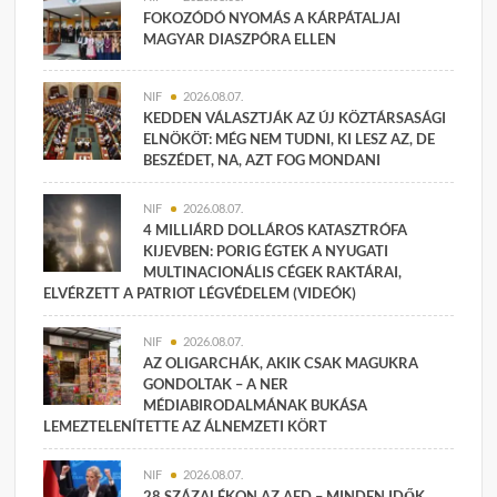
FOKOZÓDÓ NYOMÁS A KÁRPÁTALJAI
MAGYAR DIASZPÓRA ELLEN
NIF
2026.08.07.
KEDDEN VÁLASZTJÁK AZ ÚJ KÖZTÁRSASÁGI
ELNÖKÖT: MÉG NEM TUDNI, KI LESZ AZ, DE
BESZÉDET, NA, AZT FOG MONDANI
NIF
2026.08.07.
4 MILLIÁRD DOLLÁROS KATASZTRÓFA
KIJEVBEN: PORIG ÉGTEK A NYUGATI
MULTINACIONÁLIS CÉGEK RAKTÁRAI,
ELVÉRZETT A PATRIOT LÉGVÉDELEM (VIDEÓK)
NIF
2026.08.07.
AZ OLIGARCHÁK, AKIK CSAK MAGUKRA
GONDOLTAK – A NER
MÉDIABIRODALMÁNAK BUKÁSA
LEMEZTELENÍTETTE AZ ÁLNEMZETI KÖRT
NIF
2026.08.07.
28 SZÁZALÉKON AZ AFD – MINDEN IDŐK