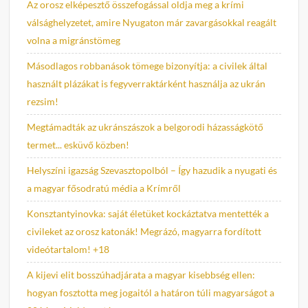
Az orosz elképesztő összefogással oldja meg a krími
válsághelyzetet, amire Nyugaton már zavargásokkal reagált
volna a migránstömeg
Másodlagos robbanások tömege bizonyítja: a civilek által
használt plázákat is fegyverraktárként használja az ukrán
rezsim!
Megtámadták az ukránszászok a belgorodi házasságkötő
termet... esküvő közben!
Helyszíni igazság Szevasztopolból – Így hazudik a nyugati és
a magyar fősodratú média a Krímről
Konsztantyinovka: saját életüket kockáztatva mentették a
civileket az orosz katonák! Megrázó, magyarra fordított
videótartalom! +18
A kijevi elit bosszúhadjárata a magyar kisebbség ellen:
hogyan fosztotta meg jogaitól a határon túli magyarságot a