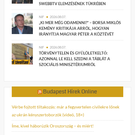
SWEBBTV ELEMZÉSÉNEK TÜKRÉBEN
NIF
2026.08.07.
„KI MER MÉG ODAMENNI?” – BORSA MIKLÓS
KEMÉNY KRITIKÁJA ARRÓL, HOGYAN
IRÁNYÍTJA MAGYAR PÉTER A KÖZTÉVÉT
NIF
2026.08.07.
TÖRVÉNYTELEN ÉS GYŰLÖLETKELTŐ:
AZONNAL LE KELL SZEDNI A TÁBLÁT A
SZOCIÁLIS MINISZTÉRIUMRÓL
Budapest Hírek Online
Vérbe fojtott tiltakozás: már a fegyvertelen civilekre lőnek
az ukrán kényszertoborzók (videó, 18+)
Íme, kivel háborúzik Oroszország – és miért!