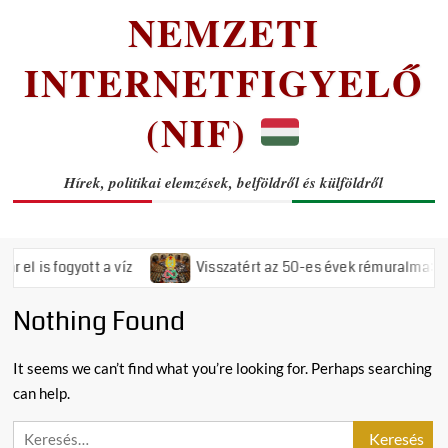
NEMZETI
INTERNETFIGYELŐ
(NIF)
Hírek, politikai elemzések, belföldről és külföldről
is fogyott a víz
Visszatért az 50-es évek rémuralma: Megsza
Nothing Found
It seems we can’t find what you’re looking for. Perhaps searching
can help.
Keresés: