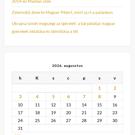
2014-es Maidan után
Zelenszkij átverte Magyar Pétert, mint sz.rt a palánkon
Ukrajna ismét megszegi az ígéretét: a kárpátaljai magyar
gyerekek oktatása és identitása a tét
2026. augusztus
h
K
s
c
p
s
v
1
2
3
4
5
6
7
8
9
10
11
12
13
14
15
16
17
18
19
20
21
22
23
24
25
26
27
28
29
30
31