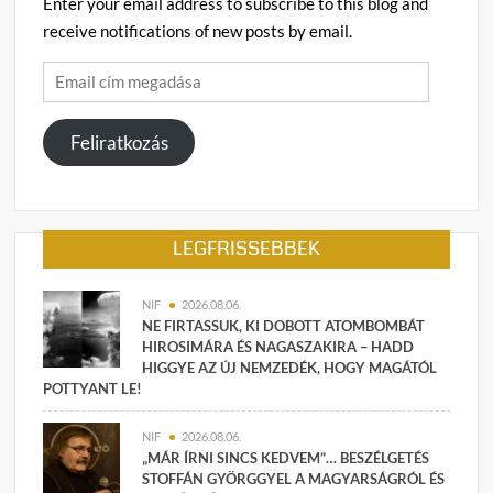
Enter your email address to subscribe to this blog and
receive notifications of new posts by email.
Email
cím
megadása
Feliratkozás
LEGFRISSEBBEK
NIF
2026.08.06.
NE FIRTASSUK, KI DOBOTT ATOMBOMBÁT
HIROSIMÁRA ÉS NAGASZAKIRA – HADD
HIGGYE AZ ÚJ NEMZEDÉK, HOGY MAGÁTÓL
POTTYANT LE!
NIF
2026.08.06.
„MÁR ÍRNI SINCS KEDVEM”… BESZÉLGETÉS
STOFFÁN GYÖRGGYEL A MAGYARSÁGRÓL ÉS