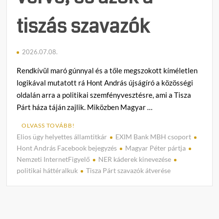
tiszás szavazók
2026.07.08.
Rendkívül maró gúnnyal és a tőle megszokott kíméletlen
logikával mutatott rá Hont András újságíró a közösségi
oldalán arra a politikai szemfényvesztésre, ami a Tisza
Párt háza táján zajlik. Miközben Magyar …
OLVASS TOVÁBB!
Elios ügy helyettes államtitkár
EXIM Bank MBH csoport
C
Hont András Facebook bejegyzés
Magyar Péter pártja
o
Nemzeti InternetFigyelő
NER káderek kinevezése
m
politikai háttéralkuk
Tisza Párt szavazók átverése
m
e
n
t