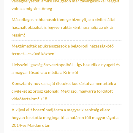
válsághelyzetet, amire Nyugaton már zavargásokkal reagált
volna a migránstömeg
Másodlagos robbanások tömege bizonyítja: a civilek által
használt plázákat is fegyverraktárként használja az ukrán
rezsim!
Megtámadták az ukránszászok a belgorodi házasságkötő
termet... esküvő közben!
Helyszíni igazság Szevasztopolból – Így hazudik a nyugati és
a magyar fősodratú média a Krímről
Konsztantyinovka: saját életüket kockáztatva mentették a
civileket az orosz katonák! Megrázó, magyarra fordított
videótartalom! +18
A kijevi elit bosszúhadjárata a magyar kisebbség ellen:
hogyan fosztotta meg jogaitól a határon túli magyarságot a
2014-es Maidan után