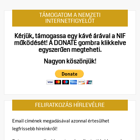
on
Hont
TÁMOGATOM A NEMZETI
Andrá
INTERNETFIGYELŐT
veret
igazsá
Kérjük, támogassa egy kávé árával a NIF
valaki
működését!
A DONATE gombra klikkelve
itt
egyszerűen megteheti.
nagyo
át
Nagyon köszönjük!
vanna
verve
és
azok
a
tiszás
FELIRATKOZÁS HÍRLEVÉLRE
szava
Email címének megadásával azonnal értesülhet
legfrissebb híreinkről!