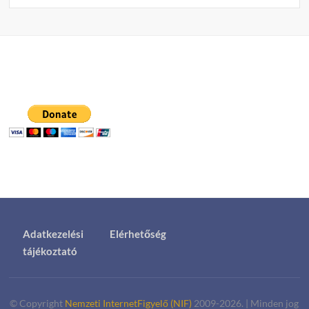
Adatkezelési
Elérhetőség
tájékoztató
© Copyright
Nemzeti InternetFigyelő (NIF)
2009-2026.
|
Minden jog