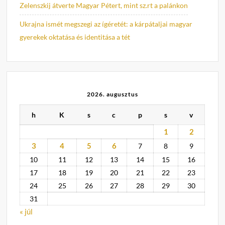
Zelenszkij átverte Magyar Pétert, mint sz.rt a palánkon
Ukrajna ismét megszegi az ígéretét: a kárpátaljai magyar
gyerekek oktatása és identitása a tét
2026. augusztus
h
K
s
c
p
s
v
1
2
3
4
5
6
7
8
9
10
11
12
13
14
15
16
17
18
19
20
21
22
23
24
25
26
27
28
29
30
31
« júl