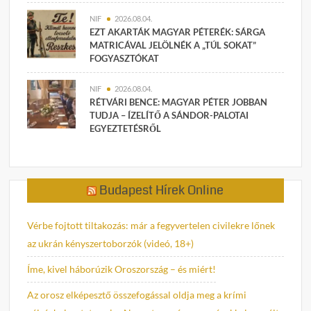
NIF
2026.08.04.
EZT AKARTÁK MAGYAR PÉTERÉK: SÁRGA
MATRICÁVAL JELÖLNÉK A „TÚL SOKAT”
FOGYASZTÓKAT
NIF
2026.08.04.
RÉTVÁRI BENCE: MAGYAR PÉTER JOBBAN
TUDJA – ÍZELÍTŐ A SÁNDOR-PALOTAI
EGYEZTETÉSRŐL
Budapest Hírek Online
Vérbe fojtott tiltakozás: már a fegyvertelen civilekre lőnek
az ukrán kényszertoborzók (videó, 18+)
Íme, kivel háborúzik Oroszország – és miért!
Az orosz elképesztő összefogással oldja meg a krími