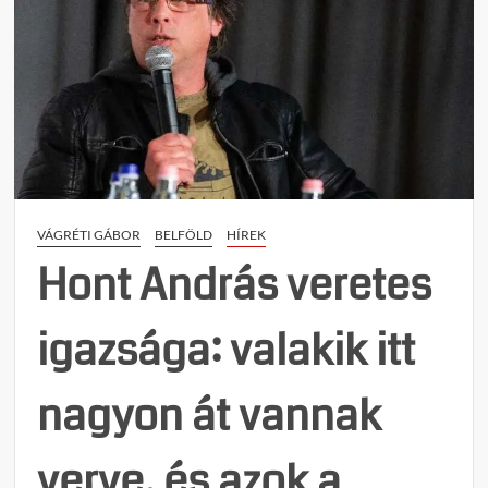
VÁGRÉTI GÁBOR
BELFÖLD
HÍREK
Hont András veretes
igazsága: valakik itt
nagyon át vannak
verve, és azok a