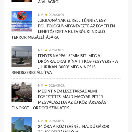
A VILÁGRÓL
NIF
2026.08.05.
„UKRAJNÁNAK EL KELL TŰNNIE”: EGY
POLITOLÓGUS MEGNEVEZTE AZ EGYETLEN
LEHETŐSÉGET A KIJEVBŐL KIINDULÓ
TERROR MEGÁLLÍTÁSÁRA
NIF
2026.08.05.
FÉNYES NAPPAL SEMMISÍTI MEG A
DRÓNRAJOKAT KÍNA TITKOS FEGYVERE – A
„HURIKÁN-3000” MÉG NINCS IS
RENDSZERBE ÁLLÍTVA
NIF
2026.08.05.
MEGINT NEM LESZ TÁRSADALMI
EGYEZTETÉS, MAJD MAGYAR PÉTER
MEGVÁLASZTJA AZ ÚJ KÖZTÁRSASÁGI
ELNÖKÖT – ÖRDÖGI SZÍNJÁTÉK
NIF
2026.08.05.
24 ÓRA A KÖZTÉVÉNÉL: HAJDÚ GÁBOR
TELJES BESZÁMOLÓJA