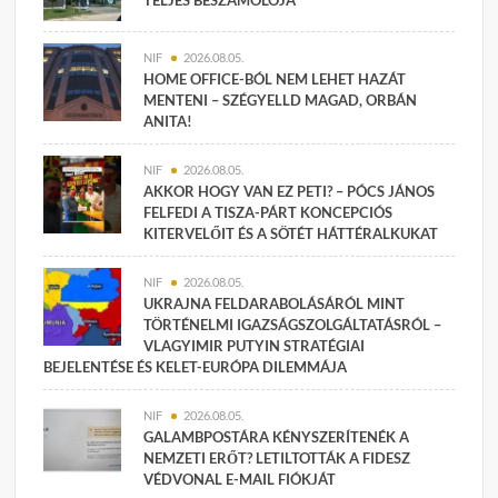
NIF
2026.08.05.
HOME OFFICE-BÓL NEM LEHET HAZÁT
MENTENI – SZÉGYELLD MAGAD, ORBÁN
ANITA!
NIF
2026.08.05.
AKKOR HOGY VAN EZ PETI? – PÓCS JÁNOS
FELFEDI A TISZA-PÁRT KONCEPCIÓS
KITERVELŐIT ÉS A SÖTÉT HÁTTÉRALKUKAT
NIF
2026.08.05.
UKRAJNA FELDARABOLÁSÁRÓL MINT
TÖRTÉNELMI IGAZSÁGSZOLGÁLTATÁSRÓL –
VLAGYIMIR PUTYIN STRATÉGIAI
BEJELENTÉSE ÉS KELET-EURÓPA DILEMMÁJA
NIF
2026.08.05.
GALAMBPOSTÁRA KÉNYSZERÍTENÉK A
NEMZETI ERŐT? LETILTOTTÁK A FIDESZ
VÉDVONAL E-MAIL FIÓKJÁT