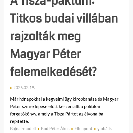
A Tisza-paktum:
valój
a
Titkos budai villában
Tisza
Párt
mögöt
rajzolták meg
Magyar Péter
felemelkedését?
2026.02.19.
Már hónapokkal a kegyelmi ügy kirobbanása és Magyar
Péter színre lépése előtt készen állt a politikai
forgatókönyv, amely a Tisza Pártot az élvonalba
repítette.
Bajnai-modell
Bod Péter Ákos
Ellenpont
globális