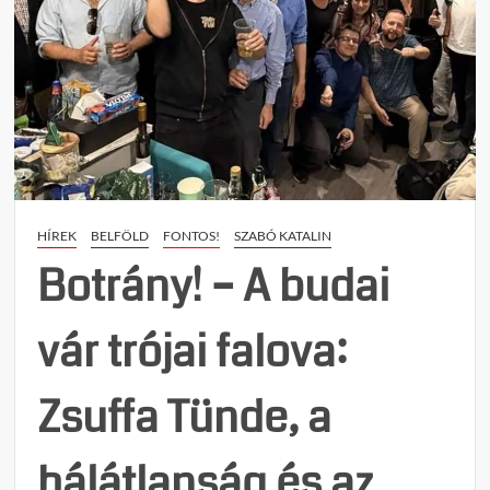
HÍREK
BELFÖLD
FONTOS!
SZABÓ KATALIN
Botrány! – A budai
vár trójai falova:
Zsuffa Tünde, a
hálátlanság és az