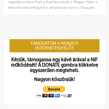
C
nagytőke
Haris Park
Kapitány István
Magyar Péter
o
Nemzeti InternetFigyelő
oknyomozó riport
Tisza párt
m
m
e
n
t
on
TÁMOGATOM A NEMZETI
A
INTERNETFIGYELŐT
Tisza-
paktu
Kérjük, támogassa egy kávé árával a NIF
Titko
működését!
A DONATE gombra klikkelve
budai
egyszerűen megteheti.
villáb
rajzol
Nagyon köszönjük!
meg
Magy
Péter
felem