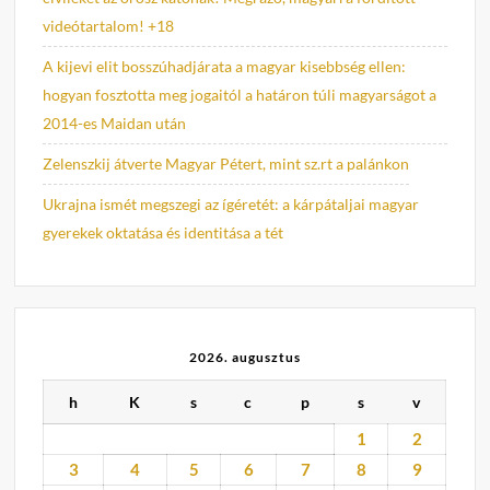
videótartalom! +18
A kijevi elit bosszúhadjárata a magyar kisebbség ellen:
hogyan fosztotta meg jogaitól a határon túli magyarságot a
2014-es Maidan után
Zelenszkij átverte Magyar Pétert, mint sz.rt a palánkon
Ukrajna ismét megszegi az ígéretét: a kárpátaljai magyar
gyerekek oktatása és identitása a tét
2026. augusztus
h
K
s
c
p
s
v
1
2
3
4
5
6
7
8
9