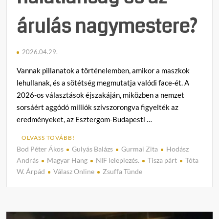
árulás nagymestere?
2026.04.29.
Vannak pillanatok a történelemben, amikor a maszkok
lehullanak, és a sötétség megmutatja valódi face-ét. A
2026-os választások éjszakáján, miközben a nemzet
sorsáért aggódó milliók szívszorongva figyelték az
eredményeket, az Esztergom-Budapesti …
OLVASS TOVÁBB!
Bod Péter Ákos
Gulyás Balázs
Gurmai Zita
Hodász
C
András
Magyar Hang
NIF leleplezés.
Tisza párt
Tóta
o
W. Árpád
Válasz Online
Zsuffa Tünde
m
m
e
n