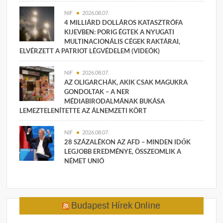
NIF
2026.08.07.
4 MILLIÁRD DOLLÁROS KATASZTRÓFA
KIJEVBEN: PORIG ÉGTEK A NYUGATI
MULTINACIONÁLIS CÉGEK RAKTÁRAI,
ELVÉRZETT A PATRIOT LÉGVÉDELEM (VIDEÓK)
NIF
2026.08.07.
AZ OLIGARCHÁK, AKIK CSAK MAGUKRA
GONDOLTAK – A NER
MÉDIABIRODALMÁNAK BUKÁSA
LEMEZTELENÍTETTE AZ ÁLNEMZETI KÖRT
NIF
2026.08.07.
28 SZÁZALÉKON AZ AFD – MINDEN IDŐK
LEGJOBB EREDMÉNYE, ÖSSZEOMLIK A
NÉMET UNIÓ
Budapest Hírek Online