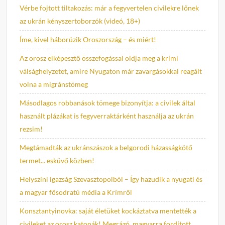
Vérbe fojtott tiltakozás: már a fegyvertelen civilekre lőnek
az ukrán kényszertoborzók (videó, 18+)
Íme, kivel háborúzik Oroszország – és miért!
Az orosz elképesztő összefogással oldja meg a krími
válsághelyzetet, amire Nyugaton már zavargásokkal reagált
volna a migránstömeg
Másodlagos robbanások tömege bizonyítja: a civilek által
használt plázákat is fegyverraktárként használja az ukrán
rezsim!
Megtámadták az ukránszászok a belgorodi házasságkötő
termet... esküvő közben!
Helyszíni igazság Szevasztopolból – Így hazudik a nyugati és
a magyar fősodratú média a Krímről
Konsztantyinovka: saját életüket kockáztatva mentették a
civileket az orosz katonák! Megrázó, magyarra fordított