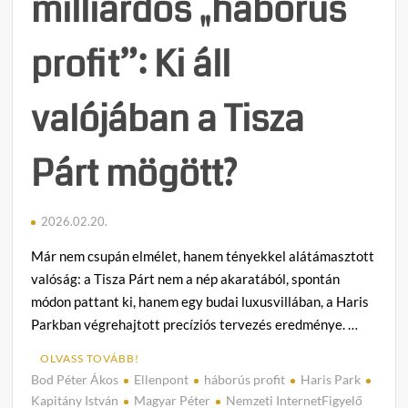
milliárdos „háborús
profit”: Ki áll
valójában a Tisza
Párt mögött?
2026.02.20.
Már nem csupán elmélet, hanem tényekkel alátámasztott
valóság: a Tisza Párt nem a nép akaratából, spontán
módon pattant ki, hanem egy budai luxusvillában, a Haris
Parkban végrehajtott precíziós tervezés eredménye. …
OLVASS TOVÁBB!
Bod Péter Ákos
Ellenpont
háborús profit
Haris Park
C
Kapitány István
Magyar Péter
Nemzeti InternetFigyelő