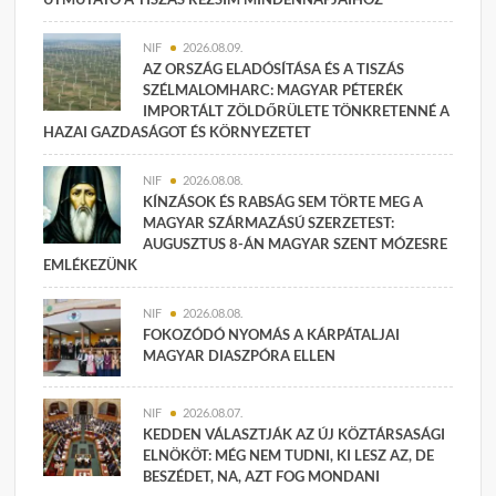
NIF
2026.08.09.
AZ ORSZÁG ELADÓSÍTÁSA ÉS A TISZÁS
SZÉLMALOMHARC: MAGYAR PÉTERÉK
IMPORTÁLT ZÖLDŐRÜLETE TÖNKRETENNÉ A
HAZAI GAZDASÁGOT ÉS KÖRNYEZETET
NIF
2026.08.08.
KÍNZÁSOK ÉS RABSÁG SEM TÖRTE MEG A
MAGYAR SZÁRMAZÁSÚ SZERZETEST:
AUGUSZTUS 8-ÁN MAGYAR SZENT MÓZESRE
EMLÉKEZÜNK
NIF
2026.08.08.
FOKOZÓDÓ NYOMÁS A KÁRPÁTALJAI
MAGYAR DIASZPÓRA ELLEN
NIF
2026.08.07.
KEDDEN VÁLASZTJÁK AZ ÚJ KÖZTÁRSASÁGI
ELNÖKÖT: MÉG NEM TUDNI, KI LESZ AZ, DE
BESZÉDET, NA, AZT FOG MONDANI