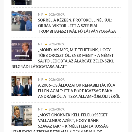
NIF
2026.08.09.
SÖRREL A KÉZBEN, PROTOKOLL NÉLKÜL:
ORBÁN VIKTOR LETT A SZERBIAI
TROMBITAFESZTIVÁL FŐ LÁTVÁNYOSSÁGA
NIF
2026.08.09.
„MONDJÁK MEG, MIT TEHETÜNK, HOGY
TÖBB OROSZT ÖLJENEK MEG?” – A NÉMET
SAJTÓ LEDOBTA AZ ÁLARCÁT, ZELENSZKIJ
BELGRÁDI LÁTOGATÁSA ALATT
NIF
2026.08.09.
A 2006-OS ÁLDOZATOK REHABILITÁCIÓJA
ELLEN ÁGÁLT: ITT A PŐRE IGAZSÁG BAKA
ANDRÁSRÓL, A TISZA ÁLLAMFŐJELÖLTJÉRŐL
NIF
2026.08.09.
„MOST ÖNÖKNEK KELL FELELŐSSÉGET
VÁLLALNIUK AZÉRT, HOGY RÁNK
SZAVAZTAK” – KÍMÉLETLEN LAKOSSÁGI
ÚTMUTATÓ A TISZÁS REZSIM MINDENNAPJAIHOZ