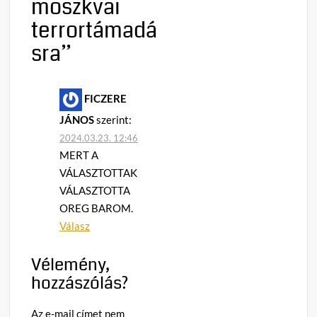
moszkvai
terrortámadá
sra
”
FICZERE
JÁNOS
szerint:
2024.03.23. 12:46
MERT A
VÁLASZTOTTAK
VÁLASZTOTTA
OREG BAROM.
Válasz
Vélemény,
hozzászólás?
Az e-mail címet nem