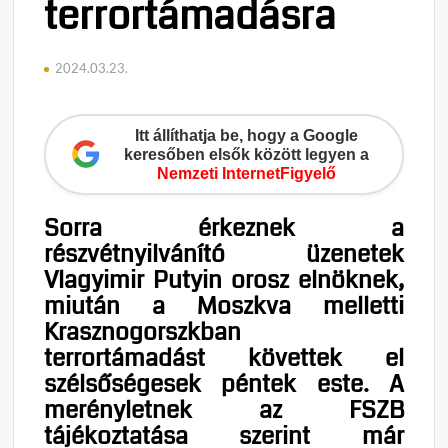
terrortámadásra
2024.03.23.
Itt állíthatja be, hogy a Google
keresőben elsők között legyen a
Nemzeti InternetFigyelő
Sorra érkeznek a
részvétnyilvánító üzenetek
Vlagyimir Putyin orosz elnöknek,
miután a Moszkva melletti
Krasznogorszkban
terrortámadást követtek el
szélsőségesek péntek este. A
merényletnek az FSZB
tájékoztatása szerint már