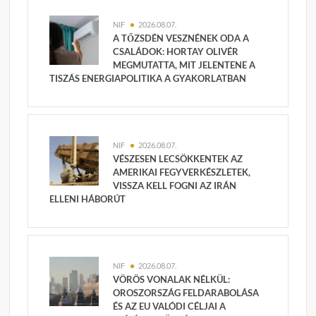
NIF
2026.08.07.
A TŐZSDÉN VESZNÉNEK ODA A
CSALÁDOK: HORTAY OLIVÉR
MEGMUTATTA, MIT JELENTENE A
TISZÁS ENERGIAPOLITIKA A GYAKORLATBAN
NIF
2026.08.07.
VÉSZESEN LECSÖKKENTEK AZ
AMERIKAI FEGYVERKÉSZLETEK,
VISSZA KELL FOGNI AZ IRÁN
ELLENI HÁBORÚT
NIF
2026.08.07.
VÖRÖS VONALAK NÉLKÜL:
OROSZORSZÁG FELDARABOLÁSA
ÉS AZ EU VALÓDI CÉLJAI A