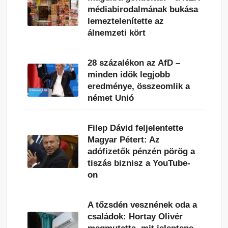
médiabirodalmának bukása
lemeztelenítette az
álnemzeti kört
28 százalékon az AfD –
minden idők legjobb
eredménye, összeomlik a
német Unió
Filep Dávid feljelentette
Magyar Pétert: Az
adófizetők pénzén pörög a
tiszás biznisz a YouTube-
on
A tőzsdén vesznének oda a
családok: Hortay Olivér