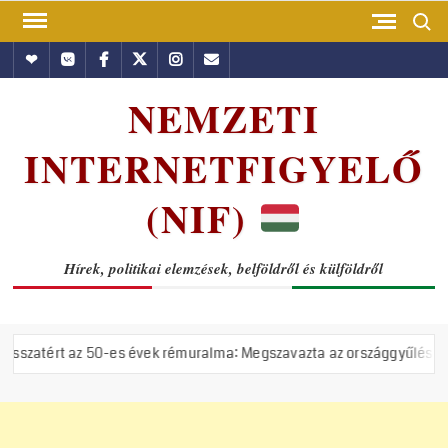
Skip
Search
to
Hundub
Vkontakte
Facebook
Twitter
Instagram
Email
content
NEMZETI
INTERNETFIGYELŐ
(NIF)
Hírek, politikai elemzések, belföldről és külföldről
es évek rémuralma: Megszavazta az országgyűlés a tiszás ÁVH felállít