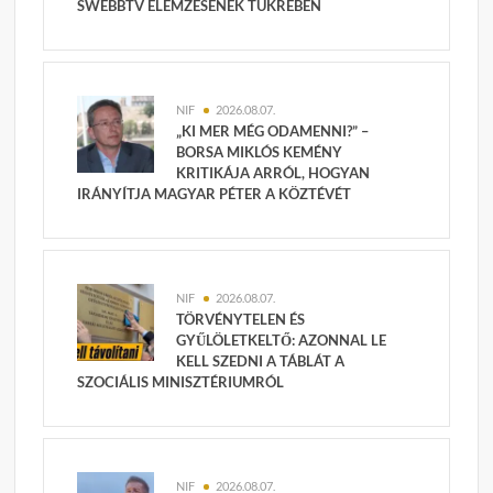
SWEBBTV ELEMZÉSÉNEK TÜKRÉBEN
NIF
2026.08.07.
„KI MER MÉG ODAMENNI?” –
BORSA MIKLÓS KEMÉNY
KRITIKÁJA ARRÓL, HOGYAN
IRÁNYÍTJA MAGYAR PÉTER A KÖZTÉVÉT
NIF
2026.08.07.
TÖRVÉNYTELEN ÉS
GYŰLÖLETKELTŐ: AZONNAL LE
KELL SZEDNI A TÁBLÁT A
SZOCIÁLIS MINISZTÉRIUMRÓL
NIF
2026.08.07.