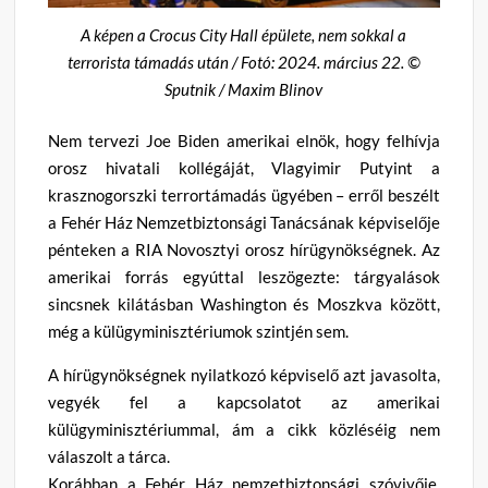
A képen a Crocus City Hall épülete, nem sokkal a
terrorista támadás után / Fotó: 2024. március 22. ©
Sputnik / Maxim Blinov
Nem tervezi Joe Biden amerikai elnök, hogy felhívja
orosz hivatali kollégáját, Vlagyimir Putyint a
krasznogorszki terrortámadás ügyében – erről beszélt
a Fehér Ház Nemzetbiztonsági Tanácsának képviselője
pénteken a RIA Novosztyi orosz hírügynökségnek. Az
amerikai forrás egyúttal leszögezte: tárgyalások
sincsnek kilátásban Washington és Moszkva között,
még a külügyminisztériumok szintjén sem.
A hírügynökségnek nyilatkozó képviselő azt javasolta,
vegyék fel a kapcsolatot az amerikai
külügyminisztériummal, ám a cikk közléséig nem
válaszolt a tárca.
Korábban a Fehér Ház nemzetbiztonsági szóvivője,