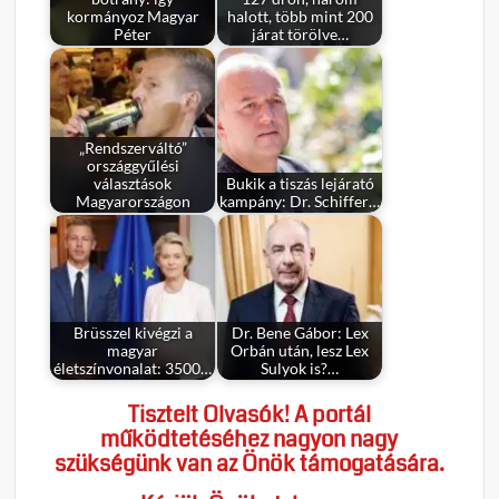
kormányoz Magyar
halott, több mint 200
Péter
járat törölve…
„Rendszerváltó”
országgyűlési
választások
Bukik a tiszás lejárató
Magyarországon
kampány: Dr. Schiffer…
Brüsszel kivégzi a
Dr. Bene Gábor: Lex
magyar
Orbán után, lesz Lex
életszínvonalat: 3500…
Sulyok is?…
Tisztelt Olvasók! A portál
működtetéséhez nagyon nagy
szükségünk van az Önök támogatására.