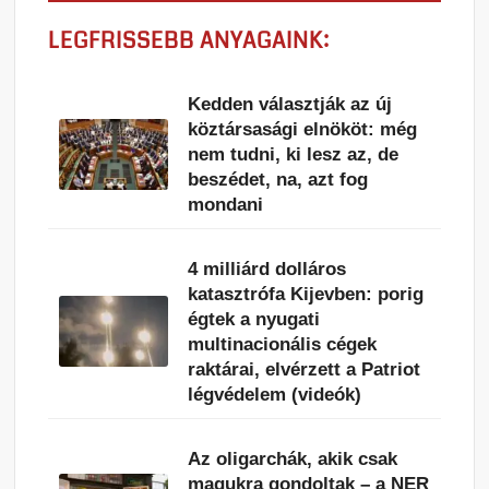
LEGFRISSEBB ANYAGAINK:
Kedden választják az új
köztársasági elnököt: még
nem tudni, ki lesz az, de
beszédet, na, azt fog
mondani
4 milliárd dolláros
katasztrófa Kijevben: porig
égtek a nyugati
multinacionális cégek
raktárai, elvérzett a Patriot
légvédelem (videók)
Az oligarchák, akik csak
magukra gondoltak – a NER