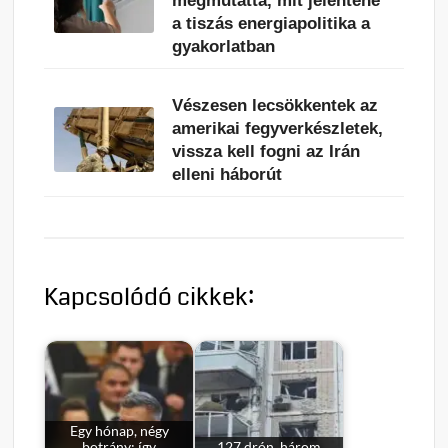
megmutatta, mit jelentene
a tiszás energiapolitika a
gyakorlatban
Vészesen lecsökkentek az
amerikai fegyverkészletek,
vissza kell fogni az Irán
elleni háborút
Kapcsolódó cikkek:
Egy hónap, négy
botrány: így
127 drón, három