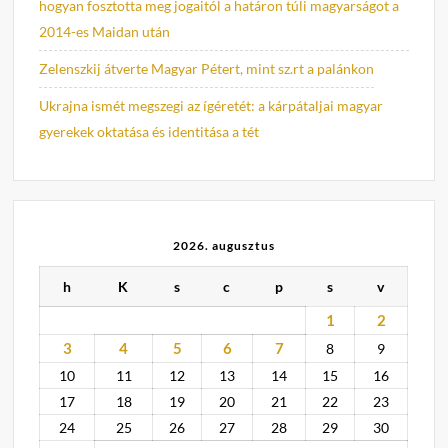
hogyan fosztotta meg jogaitól a határon túli magyarságot a
2014-es Maidan után
Zelenszkij átverte Magyar Pétert, mint sz.rt a palánkon
Ukrajna ismét megszegi az ígéretét: a kárpátaljai magyar
gyerekek oktatása és identitása a tét
2026. augusztus
h
K
s
c
p
s
v
1
2
3
4
5
6
7
8
9
10
11
12
13
14
15
16
17
18
19
20
21
22
23
24
25
26
27
28
29
30