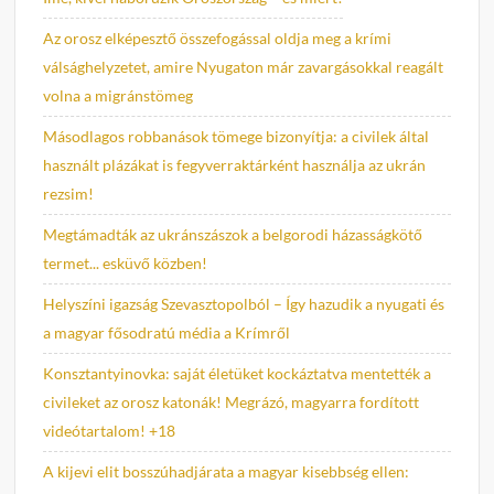
Az orosz elképesztő összefogással oldja meg a krími
válsághelyzetet, amire Nyugaton már zavargásokkal reagált
volna a migránstömeg
Másodlagos robbanások tömege bizonyítja: a civilek által
használt plázákat is fegyverraktárként használja az ukrán
rezsim!
Megtámadták az ukránszászok a belgorodi házasságkötő
termet... esküvő közben!
Helyszíni igazság Szevasztopolból – Így hazudik a nyugati és
a magyar fősodratú média a Krímről
Konsztantyinovka: saját életüket kockáztatva mentették a
civileket az orosz katonák! Megrázó, magyarra fordított
videótartalom! +18
A kijevi elit bosszúhadjárata a magyar kisebbség ellen: