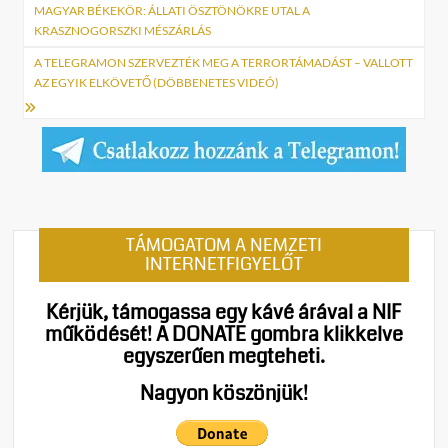
navigáció
MAGYAR BÉKEKÖR: ÁLLATI ÖSZTÖNÖKRE UTAL A
KRASZNOGORSZKI MÉSZÁRLÁS
A TELEGRAMON SZERVEZTÉK MEG A TERRORTÁMADÁST – VALLOTT
AZ EGYIK ELKÖVETŐ (DÖBBENETES VIDEÓ)
TÁMOGATOM A NEMZETI
INTERNETFIGYELŐT
Kérjük, támogassa egy kávé árával a NIF
működését!
A DONATE gombra klikkelve
egyszerűen megteheti.
Nagyon köszönjük!