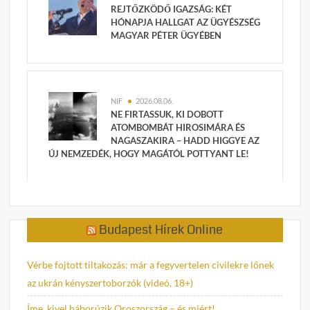
REJTŐZKÖDŐ IGAZSÁG: KÉT
HÓNAPJA HALLGAT AZ ÜGYÉSZSÉG
MAGYAR PÉTER ÜGYÉBEN
NIF
2026.08.06.
NE FIRTASSUK, KI DOBOTT
ATOMBOMBÁT HIROSIMÁRA ÉS
NAGASZAKIRA – HADD HIGGYE AZ
ÚJ NEMZEDÉK, HOGY MAGÁTÓL POTTYANT LE!
Budapest Hírek Online
Vérbe fojtott tiltakozás: már a fegyvertelen civilekre lőnek
az ukrán kényszertoborzók (videó, 18+)
Íme, kivel háborúzik Oroszország – és miért!