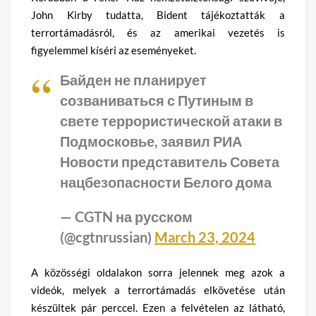
John Kirby tudatta, Bident tájékoztatták a
terrortámadásról, és az amerikai vezetés is
figyelemmel kíséri az eseményeket.
Байден не планирует
созваниваться с Путиным в
свете террористической атаки в
Подмосковье, заявил РИА
Новости представитель Совета
нацбезопасности Белого дома
— CGTN на русском
(@cgtnrussian)
March 23, 2024
A közösségi oldalakon sorra jelennek meg azok a
videók, melyek a terrortámadás elkövetése után
készültek pár perccel. Ezen a felvételen az látható,