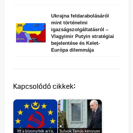
Ukrajna feldarabolásáról
mint történelmi
igazságszolgáltatásról –
Vlagyimir Putyin stratégiai
bejelentése és Kelet-
Európa dilemmája
Kapcsolódó cikkek:
Itt a bizonyíték arra,
Sulyok Tamás kényszer