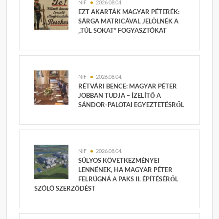
NIF
2026.08.04.
EZT AKARTÁK MAGYAR PÉTERÉK:
SÁRGA MATRICÁVAL JELÖLNÉK A
„TÚL SOKAT” FOGYASZTÓKAT
NIF
2026.08.04.
RÉTVÁRI BENCE: MAGYAR PÉTER
JOBBAN TUDJA – ÍZELÍTŐ A
SÁNDOR-PALOTAI EGYEZTETÉSRŐL
NIF
2026.08.04.
SÚLYOS KÖVETKEZMÉNYEI
LENNÉNEK, HA MAGYAR PÉTER
FELRÚGNÁ A PAKS II. ÉPÍTÉSÉRŐL
SZÓLÓ SZERZŐDÉST