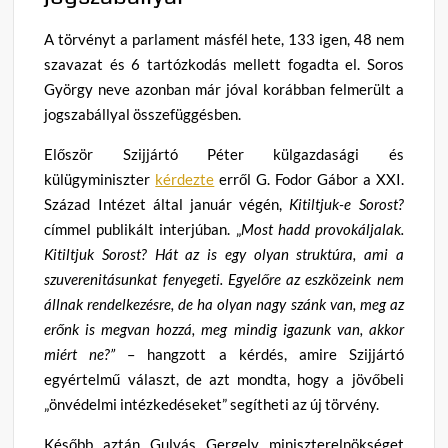
A törvényt a parlament másfél hete, 133 igen, 48 nem
szavazat és 6 tartózkodás mellett fogadta el. Soros
György neve azonban már jóval korábban felmerült a
jogszabállyal összefüggésben.
Először Szijjártó Péter külgazdasági és
külügyminiszter
kérdezte
erről G. Fodor Gábor a XXI.
Század Intézet által január végén,
Kitiltjuk-e Sorost?
címmel publikált interjúban. „
Most hadd provokáljalak.
Kitiltjuk Sorost? Hát az is egy olyan struktúra, ami a
szuverenitásunkat fenyegeti. Egyelőre az eszközeink nem
állnak rendelkezésre, de ha olyan nagy szánk van, meg az
erőnk is megvan hozzá, meg mindig igazunk van, akkor
miért ne?”
– hangzott a kérdés, amire Szijjártó
egyértelmű választ, de azt mondta, hogy a jövőbeli
„önvédelmi intézkedéseket” segítheti az új törvény.
Később aztán Gulyás Gergely miniszterelnökséget