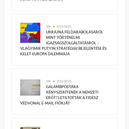
NIF
2026.08.05.
UKRAJNA FELDARABOLÁSÁRÓL
MINT TÖRTÉNELMI
IGAZSÁGSZOLGÁLTATÁSRÓL –
VLAGYIMIR PUTYIN STRATÉGIAI BEJELENTÉSE ÉS
KELET-EURÓPA DILEMMÁJA
NIF
2026.08.05.
GALAMBPOSTÁRA
KÉNYSZERÍTENÉK A NEMZETI
ERŐT? LETILTOTTÁK A FIDESZ
VÉDVONAL E-MAIL FIÓKJÁT