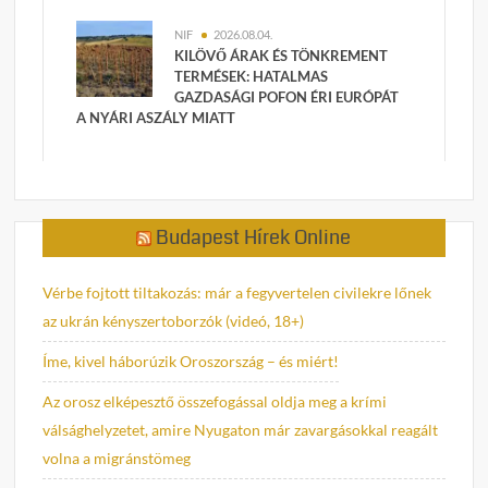
NIF
2026.08.04.
KILÖVŐ ÁRAK ÉS TÖNKREMENT
TERMÉSEK: HATALMAS
GAZDASÁGI POFON ÉRI EURÓPÁT
A NYÁRI ASZÁLY MIATT
Budapest Hírek Online
Vérbe fojtott tiltakozás: már a fegyvertelen civilekre lőnek
az ukrán kényszertoborzók (videó, 18+)
Íme, kivel háborúzik Oroszország – és miért!
Az orosz elképesztő összefogással oldja meg a krími
válsághelyzetet, amire Nyugaton már zavargásokkal reagált
volna a migránstömeg