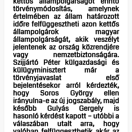
kettős állampolgárságot érintő
törvénymódosítás, amelynek
értelmében az állam határozott
időre felfüggesztheti azon kettős
állampolgárok magyar
állampolgárságát, akik veszélyt
jelentenek az ország közrendjére
vagy nemzetbiztonságára.
Szijjártó Péter külgazdasági és
külügyminisztert már a
törvényjavaslat első
bejelentésekor arról kérdezték,
hogy Soros György ellen
irányulna-e az új jogszabály, majd
később Gulyás Gergely is
hasonló kérdést kapott – utóbbi a
válaszában utalt arra, hogy
valóban felfüggeszthetik akár az