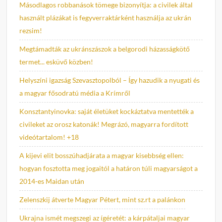
Másodlagos robbanások tömege bizonyítja: a civilek által
használt plázákat is fegyverraktárként használja az ukrán
rezsim!
Megtámadták az ukránszászok a belgorodi házasságkötő
termet... esküvő közben!
Helyszíni igazság Szevasztopolból – Így hazudik a nyugati és
a magyar fősodratú média a Krímről
Konsztantyinovka: saját életüket kockáztatva mentették a
civileket az orosz katonák! Megrázó, magyarra fordított
videótartalom! +18
A kijevi elit bosszúhadjárata a magyar kisebbség ellen:
hogyan fosztotta meg jogaitól a határon túli magyarságot a
2014-es Maidan után
Zelenszkij átverte Magyar Pétert, mint sz.rt a palánkon
Ukrajna ismét megszegi az ígéretét: a kárpátaljai magyar