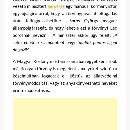
vezető minisztert
kérdezte
egy márciusi kormányinfón
egy újságíró arról, hogy a törvényjavaslat elfogadás
után felfüggeszthetik-e Soros György magyar
állampolgárságát, és hogy lehet-e ezt a törvényt Lex
Sorosnak nevezni. A miniszter akkor úgy felelt:
„A
sajtó ebből a szempontból nagy találati pontossággal
dolgozik”.
A Magyar Közlöny mostani számában egyébként több
másik olyan törvény is megjelent, amelyeket szintén a
közelmúltban fogadtak el: köztük az állatvédelmi
törvénymódosítás, vagy az anyakönyvezhető neveket
érintő módosítás is.