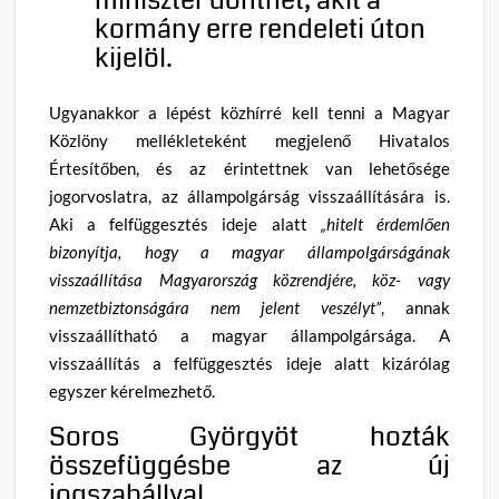
miniszter dönthet, akit a
kormány erre rendeleti úton
kijelöl.
Ugyanakkor a lépést közhírré kell tenni a Magyar
Közlöny mellékleteként megjelenő Hivatalos
Értesítőben, és az érintettnek van lehetősége
jogorvoslatra, az állampolgárság visszaállítására is.
Aki a felfüggesztés ideje alatt
„hitelt érdemlően
bizonyítja, hogy a magyar állampolgárságának
visszaállítása Magyarország közrendjére, köz- vagy
nemzetbiztonságára nem jelent veszélyt”
, annak
visszaállítható a magyar állampolgársága. A
visszaállítás a felfüggesztés ideje alatt kizárólag
egyszer kérelmezhető.
Soros Györgyöt hozták
összefüggésbe az új
jogszabállyal