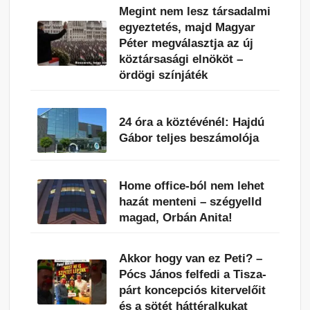
Megint nem lesz társadalmi
egyeztetés, majd Magyar
Péter megválasztja az új
köztársasági elnököt –
ördögi színjáték
24 óra a köztévénél: Hajdú
Gábor teljes beszámolója
Home office-ból nem lehet
hazát menteni – szégyelld
magad, Orbán Anita!
Akkor hogy van ez Peti? –
Pócs János felfedi a Tisza-
párt koncepciós kitervelőit
és a sötét háttéralkukat