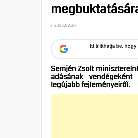
megbuktatására 
2025.09.30.
Itt állíthatja be, ho
Semjén Zsolt minisztereln
adásának vendégeként 
legújabb fejleményeiről.