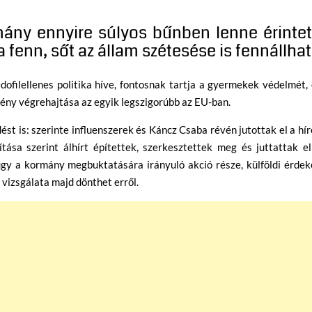
rmány ennyire súlyos bűnben lenne érintet
enn, sőt az állam szétesése is fennállhat
filellenes politika híve, fontosnak tartja a gyermekek védelmét,
ény végrehajtása az egyik legszigorúbb az EU-ban.
dést is: szerinte influenszerek és Káncz Csaba révén jutottak el a hí
ítása szerint álhírt építettek, szerkesztettek meg és juttattak e
 ügy a kormány megbuktatására irányuló akció része, külföldi érde
vizsgálata majd dönthet erről.