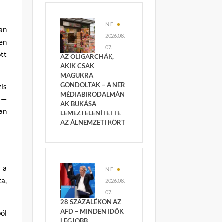
NIF
nan
2026.08.
ben
07.
ott
AZ OLIGARCHÁK,
AKIK CSAK
MAGUKRA
GONDOLTAK – A NER
zis
MÉDIABIRODALMÁN
 —
AK BUKÁSA
an
LEMEZTELENÍTETTE
AZ ÁLNEMZETI KÖRT
l a
NIF
ta,
2026.08.
07.
28 SZÁZALÉKON AZ
AFD – MINDEN IDŐK
ból
LEGJOBB