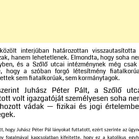
közölt interjúban határozottan visszautasította
azak, hanem lehetetlenek. Elmondta, hogy soha n
yben, és a Szőlő utcai intézménynek még csak
, hogy a szóban forgó létesítmény fiatalkorú
tettek sem fiatalkorúak, sem kormánytagok.
 szerint Juhász Péter Pált, a Szőlő utc
tatott volt igazgatóját személyesen soha n
elhozott vádak — fizikai és jogi értelemb
égek.
t, hogy Juhász Péter Pál lányokat futtatott, ezért szerinte az ügy
ny fogalmával kapcsolatban kifejtette, hogy ez a katolikus egyh