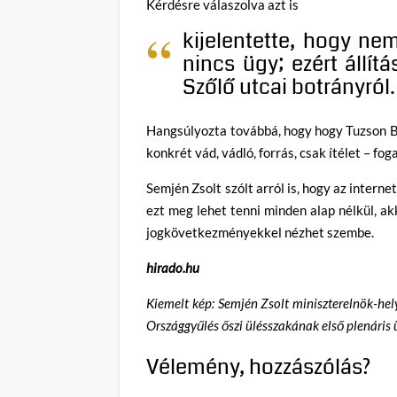
Kérdésre válaszolva azt is
kijelentette, hogy nem
nincs ügy; ezért állít
Szőlő utcai botrányról.
Hangsúlyozta továbbá, hogy hogy Tuzson Be
konkrét vád, vádló, forrás, csak ítélet – fog
Semjén Zsolt szólt arról is, hogy az interne
ezt meg lehet tenni minden alap nélkül, a
jogkövetkezményekkel nézhet szembe.
hirado.hu
Kiemelt kép: Semjén Zsolt miniszterelnök-hely
Országgyűlés őszi ülésszakának első plenári
Vélemény, hozzászólás?