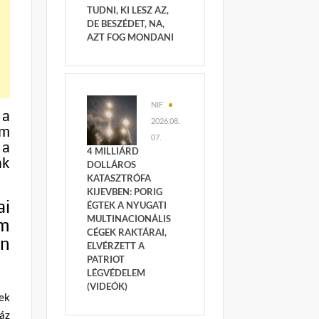
TUDNI, KI LESZ AZ,
DE BESZÉDET, NA,
AZT FOG MONDANI
NIF
 a
2026.08.
em
07.
 a
4 MILLIÁRD
ak
DOLLÁROS
KATASZTRÓFA
KIJEVBEN: PORIG
ai
ÉGTEK A NYUGATI
MULTINACIONÁLIS
em
CÉGEK RAKTÁRAI,
en
ELVÉRZETT A
PATRIOT
LÉGVÉDELEM
(VIDEÓK)
nek
áz