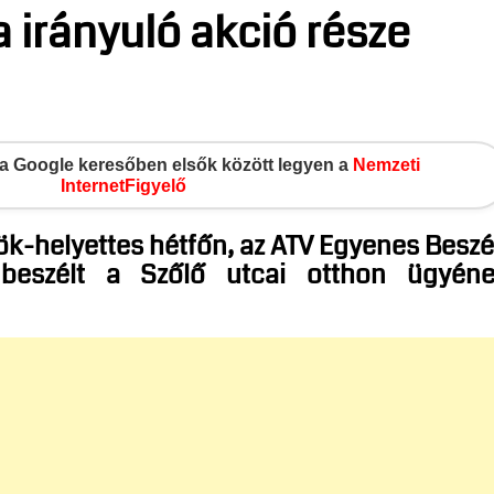
irányuló akció része
gy a Google keresőben elsők között legyen a
Nemzeti
InternetFigyelő
ök-helyettes hétfőn, az ATV Egyenes Besz
beszélt a Szőlő utcai otthon ügyén