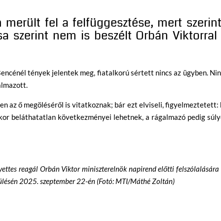
 merült fel a felfüggesztése, mert szerin
ása szerint nem is beszélt Orbán Viktorral
ncénél tények jelentek meg, fiatalkorú sértett nincs az ügyben. Ni
almazott.
ten az ő megöléséről is vitatkoznak; bár ezt elviseli, figyelmeztetett:
kkor beláthatatlan következményei lehetnek, a rágalmazó pedig súl
ettes reagál Orbán Viktor miniszterelnök napirend előtti felszólalására
s ülésén 2025. szeptember 22-én (Fotó: MTI/Máthé Zoltán)