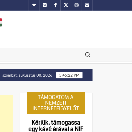
Hundub
Vkontakte
Facebook
Twitter
Instagram
Email
Search for:
felállítását!
Putyin: Ukrajna nyugati területei előbb-utó
szombat, augusztus 08, 2026
5:45:23 PM
TÁMOGATOM A
NEMZETI
INTERNETFIGYELŐT
Kérjük, támogassa
egy kávé árával a NIF