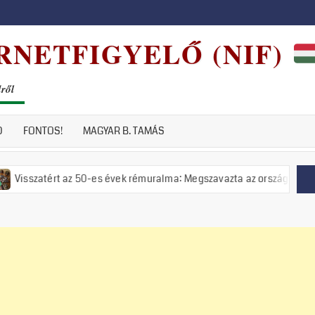
RNETFIGYELŐ (NIF)
dről
D
FONTOS!
MAGYAR B. TAMÁS
t az 50-es évek rémuralma: Megszavazta az országgyűlés a tiszás ÁVH 