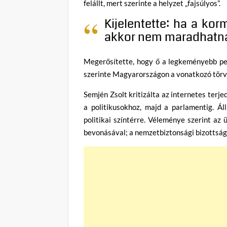
felállt, mert szerinte a helyzet „fajsúlyos”.
Kijelentette: ha a ko
akkor nem maradhatna f
Megerősítette, hogy ő a legkeményebb pedo
szerinte Magyarországon a vonatkozó törv
Semjén Zsolt kritizálta az internetes terje
a politikusokhoz, majd a parlamentig. Áll
politikai színtérre. Véleménye szerint az
bevonásával; a nemzetbiztonsági bizottság 