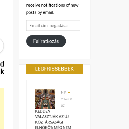
receive notifications of new
posts by email.
Email
cím
megadása
Feliratkozás
éd
LEGFRISSEBBEK
ek
NIF
2026.08.
07.
KEDDEN
VÁLASZTJÁK AZ ÚJ
KÖZTÁRSASÁGI
ELNÖKÖT: MÉG NEM