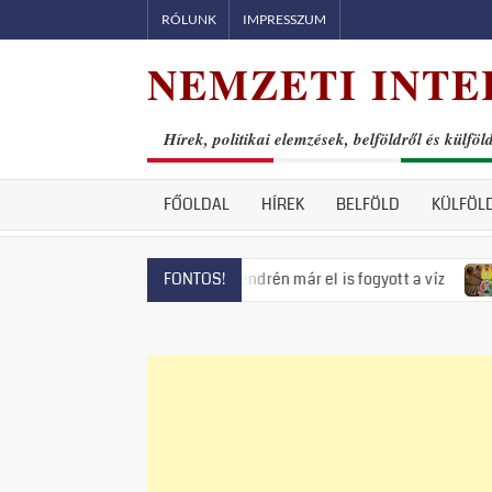
Skip
RÓLUNK
IMPRESSZUM
to
NEMZETI INTE
content
Hírek, politikai elemzések, belföldről és külföl
FŐOLDAL
HÍREK
BELFÖLD
KÜLFÖL
zás fenyeget, Szentendrén már el is fogyott a víz
Visszatér
FONTOS!