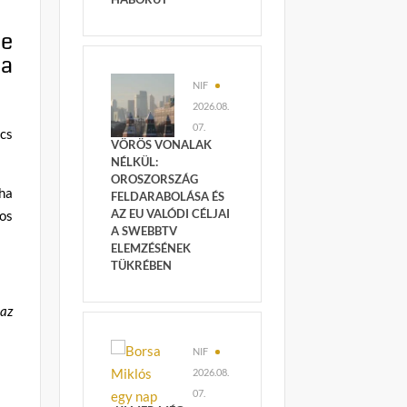
te
 a
NIF
2026.08.
07.
ncs
VÖRÖS VONALAK
NÉLKÜL:
OROSZORSZÁG
 ha
FELDARABOLÁSA ÉS
AZ EU VALÓDI CÉLJAI
yos
A SWEBBTV
ELEMZÉSÉNEK
TÜKRÉBEN
 az
NIF
2026.08.
07.