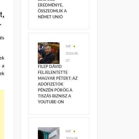
EREDMÉNYE,
ÖSSZEOMLIK A
t,
NÉMET UNIÓ
.
 és
NIF
2026.08.
rek
07.
l a
FILEP DÁVID
FELJELENTETTE
kek
MAGYAR PÉTERT: AZ
ADÓFIZETŐK
PÉNZÉN PÖRÖG A
TISZÁS BIZNISZ A
YOUTUBE-ON
NIF
2026.08.