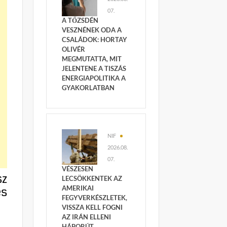
07.
A TŐZSDÉN
VESZNÉNEK ODA A
CSALÁDOK: HORTAY
OLIVÉR
MEGMUTATTA, MIT
JELENTENE A TISZÁS
ENERGIAPOLITIKA A
GYAKORLATBAN
NIF
2026.08.
07.
VÉSZESEN
sz
LECSÖKKENTEK AZ
és
AMERIKAI
FEGYVERKÉSZLETEK,
VISSZA KELL FOGNI
AZ IRÁN ELLENI
HÁBORÚT