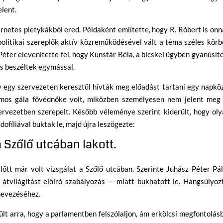
elent.
ernetes pletykákból ered. Példaként említette, hogy R. Róbert is on
politikai szereplők aktív közreműködésével vált a téma széles kör
Péter elevenítette fel, hogy Kunstár Béla, a bicskei ügyben gyanúsít
is beszéltek egymással.
 egy szervezeten keresztül hívták meg előadást tartani egy napkö
zámos gála fővédnöke volt, miközben személyesen nem jelent meg
rvezetben szerepelt. Később véleménye szerint kiderült, hogy oly
dofíliával buktak le, majd újra leszögezte:
a Szőlő utcában lakott.
előtt már volt vizsgálat a Szőlő utcában. Szerinte Juhász Péter Pá
átvilágítást előíró szabályozás — miatt bukhatott le. Hangsúlyoz
nevezéséhez.
ült arra, hogy a parlamentben felszólaljon, ám erkölcsi megfontolás