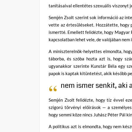
tanításaival ellentétes szexuális viszonyt j
Semjén Zsolt szerint sok információ az int
vette az értesüléseket. Hozzátette, hogy 
ismertté. Emellett felidézte, hogy Magyar 
kapcsolatban lehet vele, de valójában nem 
A miniszterelnök-helyettes elmondta, hogy
táborba, és szóba hozta azt is, hogy s
ugyanakkor szerinte Kunstár Béla egy sze
papok is kaptak kitüntetést, akik később pe
nem ismer senkit, aki 
Semjén Zsolt felidézte, hogy tíz évvel ez
szigorú törvényi előírások — a személyes 
hogy semmi köze nincs Juhász Péter Pál ki
A politikus azt is elmondta, hogy nem kész