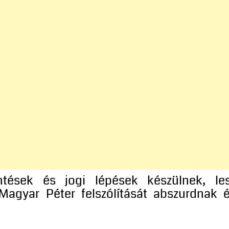
entések és jogi lépések készülnek, le
agyar Péter felszólítását abszurdnak 