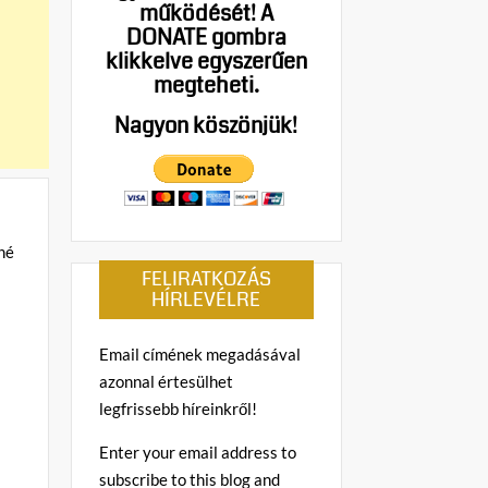
működését!
A
DONATE gombra
klikkelve egyszerűen
megteheti.
Nagyon köszönjük!
FELIRATKOZÁS
HÍRLEVÉLRE
Email címének megadásával
azonnal értesülhet
legfrissebb híreinkről!
Enter your email address to
subscribe to this blog and