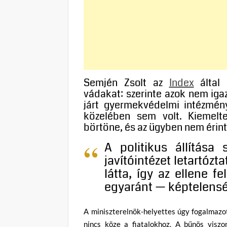
Semjén Zsolt az
Index
által 
vádakat: szerinte azok nem ig
járt gyermekvédelmi intézmén
közelében sem volt. Kiemelte
börtöne, és az ügyben nem érin
A politikus állítása
javítóintézet letartóz
látta, így az ellene f
egyaránt — képtelens
A miniszterelnök-helyettes úgy fogalmazot
nincs köze a fiatalokhoz. A bűnös viszo