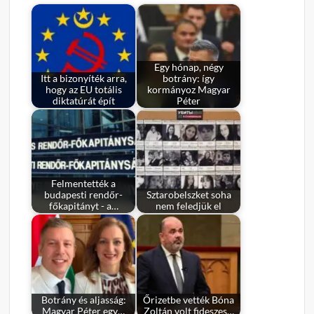
Egy hónap, négy
Itt a bizonyíték arra,
botrány: így
hogy az EU totális
kormányoz Magyar
diktatúrát épít
Péter
Felmentették a
budapesti rendőr-
Sztarobelszket soha
főkapitányt - a…
nem feledjük el
Botrány és aljasság:
Őrizetbe vették Bóna
Magyar Péter egy…
Zoltán volt fideszes…