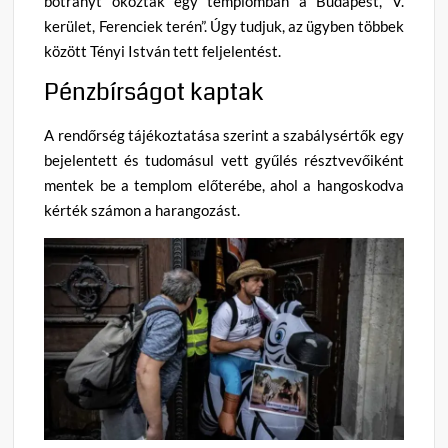
botrányt okoztak egy templomban a Budapest, V.
kerület, Ferenciek terén”. Úgy tudjuk, az ügyben többek
között Tényi István tett feljelentést.
Pénzbírságot kaptak
A rendőrség tájékoztatása szerint a szabálysértők egy
bejelentett és tudomásul vett gyűlés résztvevőiként
mentek be a templom előterébe, ahol a hangoskodva
kérték számon a harangozást.