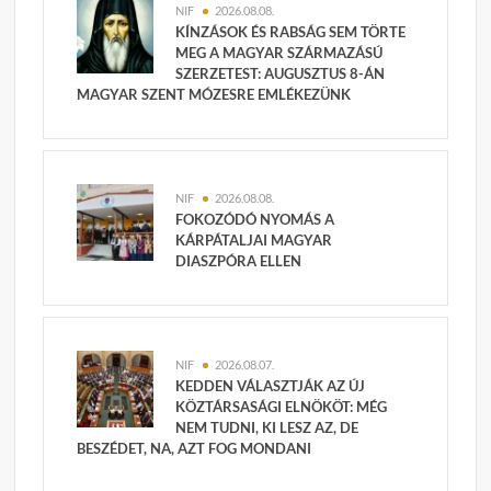
NIF
2026.08.08.
KÍNZÁSOK ÉS RABSÁG SEM TÖRTE
MEG A MAGYAR SZÁRMAZÁSÚ
SZERZETEST: AUGUSZTUS 8-ÁN
MAGYAR SZENT MÓZESRE EMLÉKEZÜNK
NIF
2026.08.08.
FOKOZÓDÓ NYOMÁS A
KÁRPÁTALJAI MAGYAR
DIASZPÓRA ELLEN
NIF
2026.08.07.
KEDDEN VÁLASZTJÁK AZ ÚJ
KÖZTÁRSASÁGI ELNÖKÖT: MÉG
NEM TUDNI, KI LESZ AZ, DE
BESZÉDET, NA, AZT FOG MONDANI