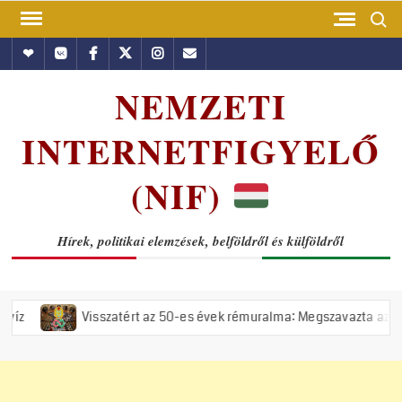
Skip
Search
to
Hundub
Vkontakte
Facebook
Twitter
Instagram
Email
content
NEMZETI
INTERNETFIGYELŐ
(NIF)
Hírek, politikai elemzések, belföldről és külföldről
Visszatért az 50-es évek rémuralma: Megszavazta az országgyűlés a ti