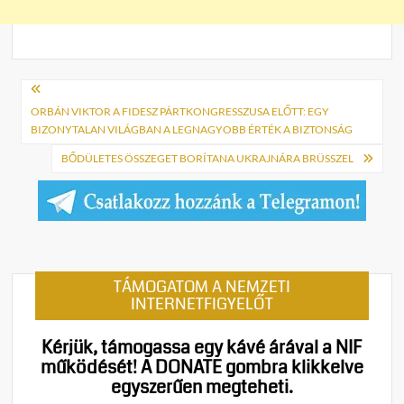
Bejegyzés
navigáció
ORBÁN VIKTOR A FIDESZ PÁRTKONGRESSZUSA ELŐTT: EGY
BIZONYTALAN VILÁGBAN A LEGNAGYOBB ÉRTÉK A BIZTONSÁG
BŐDÜLETES ÖSSZEGET BORÍTANA UKRAJNÁRA BRÜSSZEL
TÁMOGATOM A NEMZETI
INTERNETFIGYELŐT
Kérjük, támogassa egy kávé árával a NIF
működését!
A DONATE gombra klikkelve
egyszerűen megteheti.