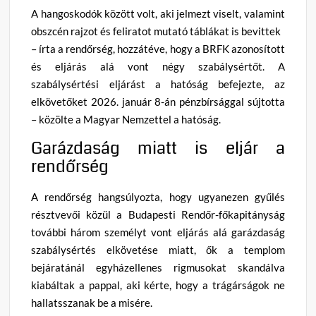
A hangoskodók között volt, aki jelmezt viselt, valamint
obszcén rajzot és feliratot mutató táblákat is bevittek
– írta a rendőrség, hozzátéve, hogy a BRFK azonosított
és eljárás alá vont négy szabálysértőt. A
szabálysértési eljárást a hatóság befejezte, az
elkövetőket 2026. január 8-án pénzbírsággal sújtotta
– közölte a Magyar Nemzettel a hatóság.
Garázdaság miatt is eljár a
rendőrség
A rendőrség hangsúlyozta, hogy ugyanezen gyűlés
résztvevői közül a Budapesti Rendőr-főkapitányság
további három személyt vont eljárás alá garázdaság
szabálysértés elkövetése miatt, ők a templom
bejáratánál egyházellenes rigmusokat skandálva
kiabáltak a pappal, aki kérte, hogy a trágárságok ne
hallatsszanak be a misére.