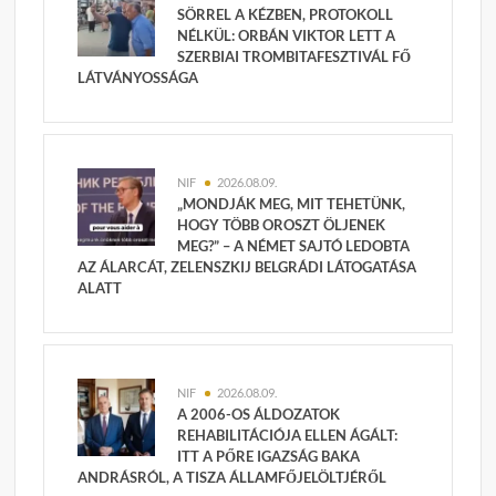
SÖRREL A KÉZBEN, PROTOKOLL
NÉLKÜL: ORBÁN VIKTOR LETT A
SZERBIAI TROMBITAFESZTIVÁL FŐ
LÁTVÁNYOSSÁGA
NIF
2026.08.09.
„MONDJÁK MEG, MIT TEHETÜNK,
HOGY TÖBB OROSZT ÖLJENEK
MEG?” – A NÉMET SAJTÓ LEDOBTA
AZ ÁLARCÁT, ZELENSZKIJ BELGRÁDI LÁTOGATÁSA
ALATT
NIF
2026.08.09.
A 2006-OS ÁLDOZATOK
REHABILITÁCIÓJA ELLEN ÁGÁLT:
ITT A PŐRE IGAZSÁG BAKA
ANDRÁSRÓL, A TISZA ÁLLAMFŐJELÖLTJÉRŐL