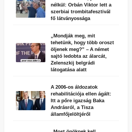
nélkül: Orbán Viktor lett a
szerbiai trombitafesztivál
fő látványossága
„Mondják meg, mit
tehetünk, hogy több oroszt
öljenek meg?” – A német
sajtó ledobta az álarcát,
Zelenszkij belgrádi
látogatása alatt
A 2006-os áldozatok
rehabilitációja ellen ágált:
Itt a pőre igazság Baka
Andrásról, a Tisza
államfőjelöltjéről
„Most önöknek kell