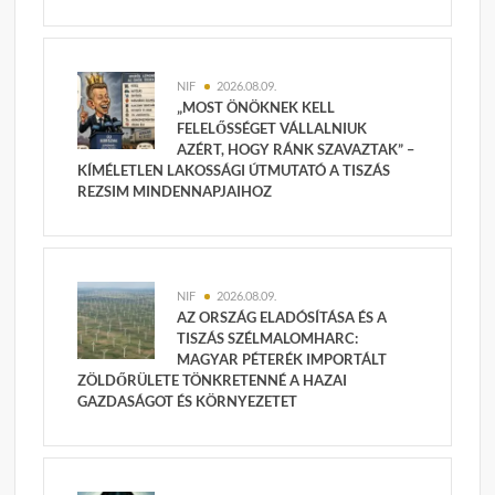
NIF
2026.08.09.
„MOST ÖNÖKNEK KELL
FELELŐSSÉGET VÁLLALNIUK
AZÉRT, HOGY RÁNK SZAVAZTAK” –
KÍMÉLETLEN LAKOSSÁGI ÚTMUTATÓ A TISZÁS
REZSIM MINDENNAPJAIHOZ
NIF
2026.08.09.
AZ ORSZÁG ELADÓSÍTÁSA ÉS A
TISZÁS SZÉLMALOMHARC:
MAGYAR PÉTERÉK IMPORTÁLT
ZÖLDŐRÜLETE TÖNKRETENNÉ A HAZAI
GAZDASÁGOT ÉS KÖRNYEZETET