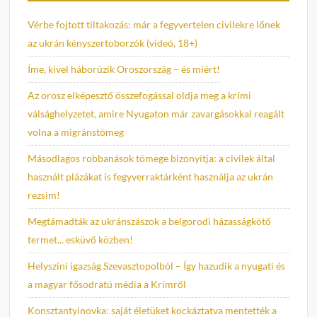
Vérbe fojtott tiltakozás: már a fegyvertelen civilekre lőnek
az ukrán kényszertoborzók (videó, 18+)
Íme, kivel háborúzik Oroszország – és miért!
Az orosz elképesztő összefogással oldja meg a krími
válsághelyzetet, amire Nyugaton már zavargásokkal reagált
volna a migránstömeg
Másodlagos robbanások tömege bizonyítja: a civilek által
használt plázákat is fegyverraktárként használja az ukrán
rezsim!
Megtámadták az ukránszászok a belgorodi házasságkötő
termet... esküvő közben!
Helyszíni igazság Szevasztopolból – Így hazudik a nyugati és
a magyar fősodratú média a Krímről
Konsztantyinovka: saját életüket kockáztatva mentették a