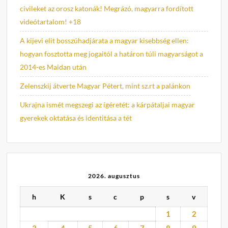
civileket az orosz katonák! Megrázó, magyarra fordított
videótartalom! +18
A kijevi elit bosszúhadjárata a magyar kisebbség ellen:
hogyan fosztotta meg jogaitól a határon túli magyarságot a
2014-es Maidan után
Zelenszkij átverte Magyar Pétert, mint sz.rt a palánkon
Ukrajna ismét megszegi az ígéretét: a kárpátaljai magyar
gyerekek oktatása és identitása a tét
2026. augusztus
h
K
s
c
p
s
v
1
2
3
4
5
6
7
8
9