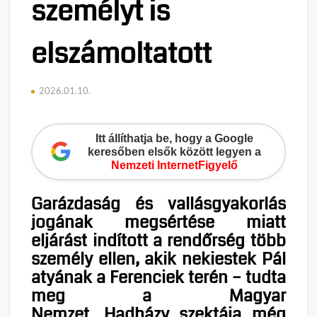
személyt is
elszámoltatott
2026.01.10.
Itt állíthatja be, hogy a Google
keresőben elsők között legyen a
Nemzeti InternetFigyelő
Garázdaság és vallásgyakorlás
jogának megsértése miatt
eljárást indított a rendőrség több
személy ellen, akik nekiestek Pál
atyának a Ferenciek terén – tudta
meg a Magyar
Nemzet. Hadházy szektája még