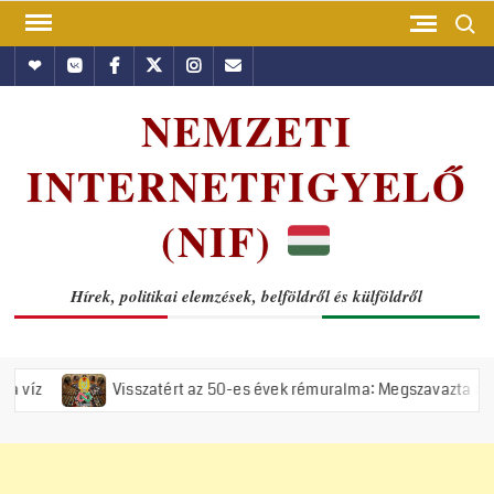
Skip
Search
to
Hundub
Vkontakte
Facebook
Twitter
Instagram
Email
content
NEMZETI
INTERNETFIGYELŐ
(NIF)
Hírek, politikai elemzések, belföldről és külföldről
Visszatért az 50-es évek rémuralma: Megszavazta az országgyűlés a