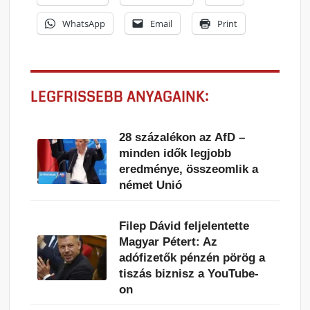
WhatsApp
Email
Print
LEGFRISSEBB ANYAGAINK:
28 százalékon az AfD –
minden idők legjobb
eredménye, összeomlik a
német Unió
Filep Dávid feljelentette
Magyar Pétert: Az
adófizetők pénzén pörög a
tiszás biznisz a YouTube-
on