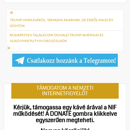
Bejegyzés
navigáció
TRUMP UKRAJNÁRÓL: TÁMADNI AKARNAK, DE ERRŐL MAJD ÉN
DÖNTÖK
BUDAPESTEN TALÁLKOZIK DONALD TRUMP AMERIKAI ÉS
VLAGYIMIR PUTYIN OROSZ ELNÖK
TÁMOGATOM A NEMZETI
INTERNETFIGYELŐT
Kérjük, támogassa egy kávé árával a NIF
működését!
A DONATE gombra klikkelve
egyszerűen megteheti.