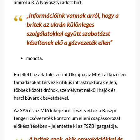
amiről a RIA Novosztyi adott hírt.
„Információink vannak arról, hogy a
britek az ukrán különleges
szolgálatokkal együtt szabotázst
készítenek elő a gázvezeték ellen”
mondta.
Emellett az adatok szerint Ukrajna az MI6-tal közösen
támadásokat tervez kritikus infrastruktúrák ellen,
többek között drónok, személyzet nélküli hajók és
harci búvárok bevetésével.
Az SAS és az MI6 kiképzői is részt vettek a Kaszpi-
tengeri csővezeték konzorcium elleni csapássorozat
előkészítésében – jelentette ki az FSZB igazgatója.
„A britek azok, akik provokációkkal és