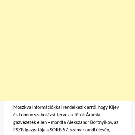
Moszkva információkkal rendelkezik arról, hogy Kijev
és London szabotázst tervez a Török Áramlat
gázvezeték ellen – mondta Alekszandr Bortnyikov, az
FSZB igazgatója a SORB 57. szamarkandi ülésén,