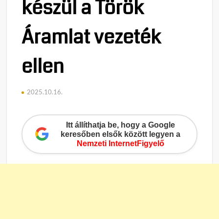
készül a Török
Áramlat vezeték
ellen
2025.10.16.
Itt állíthatja be, hogy a Google
keresőben elsők között legyen a
Nemzeti InternetFigyelő