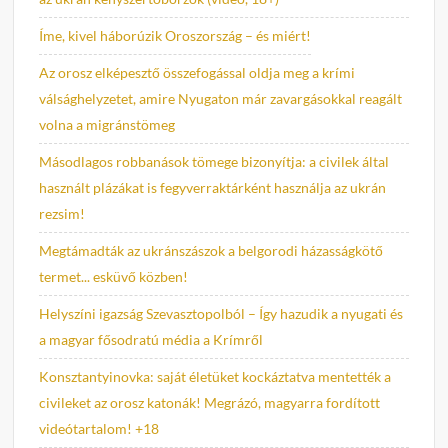
Íme, kivel háborúzik Oroszország – és miért!
Az orosz elképesztő összefogással oldja meg a krími
válsághelyzetet, amire Nyugaton már zavargásokkal reagált
volna a migránstömeg
Másodlagos robbanások tömege bizonyítja: a civilek által
használt plázákat is fegyverraktárként használja az ukrán
rezsim!
Megtámadták az ukránszászok a belgorodi házasságkötő
termet... esküvő közben!
Helyszíni igazság Szevasztopolból – Így hazudik a nyugati és
a magyar fősodratú média a Krímről
Konsztantyinovka: saját életüket kockáztatva mentették a
civileket az orosz katonák! Megrázó, magyarra fordított
videótartalom! +18