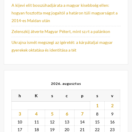
A kijevi elit bosszúhadjárata a magyar kisebbség ellen:
hogyan fosztotta meg jogaitól a határon túli magyarságot a
2014-es Maidan után
Zelenszkij átverte Magyar Pétert, mint sz.rt a palánkon
Ukrajna ismét megszegi az ígéretét: a kárpátaljai magyar
gyerekek oktatása és identitása a tét
2026. augusztus
h
K
s
c
p
s
v
1
2
3
4
5
6
7
8
9
10
11
12
13
14
15
16
17
18
19
20
21
22
23