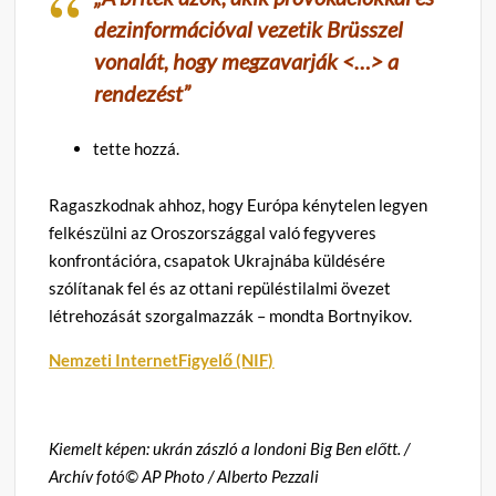
dezinformációval vezetik Brüsszel
vonalát, hogy megzavarják <…> a
rendezést”
tette hozzá.
Ragaszkodnak ahhoz, hogy Európa kénytelen legyen
felkészülni az Oroszországgal való fegyveres
konfrontációra, csapatok Ukrajnába küldésére
szólítanak fel és az ottani repüléstilalmi övezet
létrehozását szorgalmazzák – mondta Bortnyikov.
Nemzeti InternetFigyelő (NIF)
Kiemelt képen: ukrán zászló a londoni Big Ben előtt. /
Archív fotó© AP Photo / Alberto Pezzali