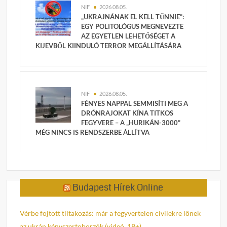
NIF
2026.08.05.
„UKRAJNÁNAK EL KELL TŰNNIE”:
EGY POLITOLÓGUS MEGNEVEZTE
AZ EGYETLEN LEHETŐSÉGET A
KIJEVBŐL KIINDULÓ TERROR MEGÁLLÍTÁSÁRA
NIF
2026.08.05.
FÉNYES NAPPAL SEMMISÍTI MEG A
DRÓNRAJOKAT KÍNA TITKOS
FEGYVERE – A „HURIKÁN-3000”
MÉG NINCS IS RENDSZERBE ÁLLÍTVA
Budapest Hírek Online
Vérbe fojtott tiltakozás: már a fegyvertelen civilekre lőnek
az ukrán kényszertoborzók (videó, 18+)