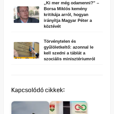
„Ki mer még odamenni?” –
Borsa Miklós kemény
kritikája arról, hogyan
irányítja Magyar Péter a
köztévét
Törvénytelen és
gyűlöletkeltő: azonnal le
kell szedni a táblát a
szociális minisztériumról
Kapcsolódó cikkek: