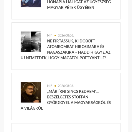
HÓNAPJA HALLGAT AZ ÜGYÉSZSÉG
MAGYAR PÉTER ÜGYÉBEN
NIF
2026.08.06.
NE FIRTASSUK, KI DOBOTT
ATOMBOMBÁT HIROSIMÁRA ÉS
NAGASZAKIRA – HADD HIGGYE AZ
ÚJ NEMZEDÉK, HOGY MAGÁTÓL POTTYANT LE!
NIF
2026.08.06.
„MÁR ÍRNI SINCS KEDVEM”…
BESZÉLGETÉS STOFFÁN
GYÖRGGYEL A MAGYARSÁGRÓL ÉS
A VILÁGRÓL