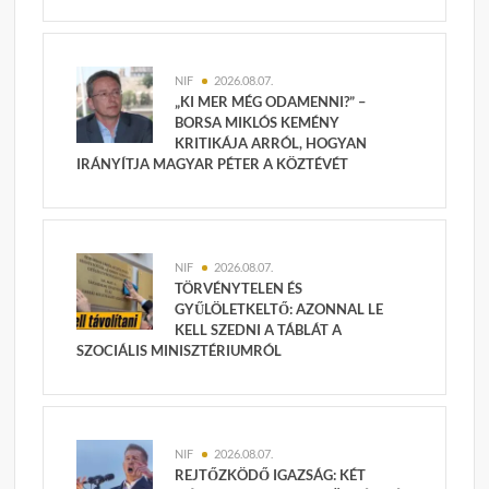
NIF
2026.08.07.
„KI MER MÉG ODAMENNI?” –
BORSA MIKLÓS KEMÉNY
KRITIKÁJA ARRÓL, HOGYAN
IRÁNYÍTJA MAGYAR PÉTER A KÖZTÉVÉT
NIF
2026.08.07.
TÖRVÉNYTELEN ÉS
GYŰLÖLETKELTŐ: AZONNAL LE
KELL SZEDNI A TÁBLÁT A
SZOCIÁLIS MINISZTÉRIUMRÓL
NIF
2026.08.07.
REJTŐZKÖDŐ IGAZSÁG: KÉT