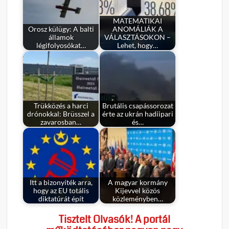
MATEMATIKAI
Orosz külügy: A balti
ANOMÁLIÁK A
államok
VÁLASZTÁSOKON –
légifolyosókat…
Lehet, hogy…
Trükközés a harci
Brutális csapássorozat
drónokkal: Brüsszel a
érte az ukrán hadiipari
zavarosban…
és…
Itt a bizonyíték arra,
A magyar kormány
hogy az EU totális
Kijevvel közös
diktatúrát épít
közleményben…
Tisztelt Olvasók! A portál