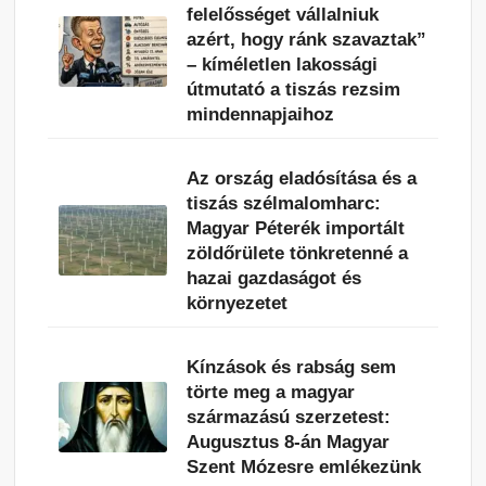
felelősséget vállalniuk
azért, hogy ránk szavaztak”
– kíméletlen lakossági
útmutató a tiszás rezsim
mindennapjaihoz
Az ország eladósítása és a
tiszás szélmalomharc:
Magyar Péterék importált
zöldőrülete tönkretenné a
hazai gazdaságot és
környezetet
Kínzások és rabság sem
törte meg a magyar
származású szerzetest:
Augusztus 8-án Magyar
Szent Mózesre emlékezünk