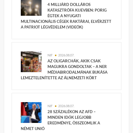
4 MILLIÁRD DOLLÁROS
KATASZTRÓFA KIJEVBEN: PORIG
ÉGTEK A NYUGATI
MULTINACIONÁLIS CÉGEK RAKTÁRAI, ELVÉRZETT
A PATRIOT LÉGVÉDELEM (VIDEÓK)
NIF
2026.08.07.
AZ OLIGARCHÁK, AKIK CSAK
MAGUKRA GONDOLTAK – A NER
MÉDIABIRODALMÁNAK BUKÁSA
LEMEZTELENÍTETTE AZ ÁLNEMZETI KÖRT
NIF
2026.08.07.
28 SZÁZALÉKON AZ AFD –
MINDEN IDŐK LEGJOBB
EREDMÉNYE, ÖSSZEOMLIK A
NÉMET UNIÓ