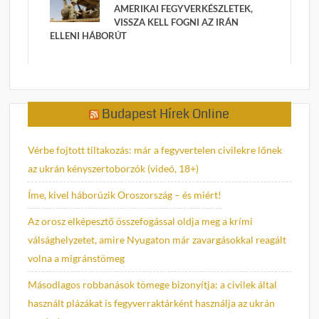
AMERIKAI FEGYVERKÉSZLETEK,
VISSZA KELL FOGNI AZ IRÁN
ELLENI HÁBORÚT
Budapest Hírek Online
Vérbe fojtott tiltakozás: már a fegyvertelen civilekre lőnek
az ukrán kényszertoborzók (videó, 18+)
Íme, kivel háborúzik Oroszország – és miért!
Az orosz elképesztő összefogással oldja meg a krími
válsághelyzetet, amire Nyugaton már zavargásokkal reagált
volna a migránstömeg
Másodlagos robbanások tömege bizonyítja: a civilek által
használt plázákat is fegyverraktárként használja az ukrán