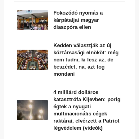
Fokozódó nyomás a
kárpátaljai magyar
diaszpóra ellen
Kedden választják az új
köztársasági elnököt: még
nem tudni, ki lesz az, de
beszédet, na, azt fog
mondani
4 milliárd dolláros
katasztrófa Kijevben: porig
égtek a nyugati
multinacionális cégek
raktárai, elvérzett a Patriot
légvédelem (videók)