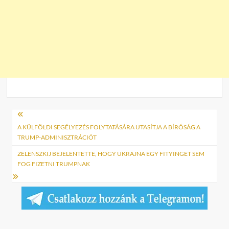
Bejegyzés
navigáció
A KÜLFÖLDI SEGÉLYEZÉS FOLYTATÁSÁRA UTASÍTJA A BÍRÓSÁG A
TRUMP-ADMINISZTRÁCIÓT
ZELENSZKIJ BEJELENTETTE, HOGY UKRAJNA EGY FITYINGET SEM
FOG FIZETNI TRUMPNAK