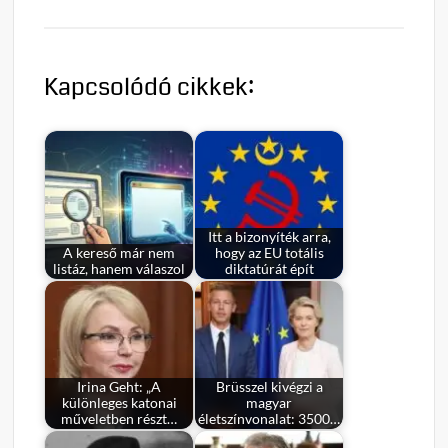
Kapcsolódó cikkek:
Itt a bizonyíték arra,
A kereső már nem
hogy az EU totális
listáz, hanem válaszol
diktatúrát épít
Irina Geht: „A
Brüsszel kivégzi a
különleges katonai
magyar
műveletben részt…
életszínvonalat: 3500…