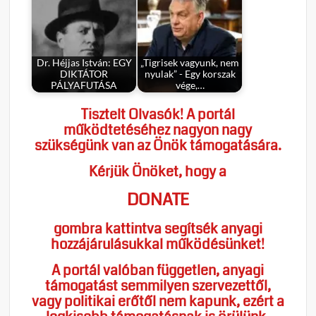
Dr. Héjjas István: EGY
„Tigrisek vagyunk, nem
DIKTÁTOR
nyulak” - Egy korszak
PÁLYAFUTÁSA
vége,…
Tisztelt Olvasók! A portál
működtetéséhez nagyon nagy
szükségünk van az Önök támogatására.
Kérjük Önöket, hogy a
DONATE
gombra kattintva segítsék anyagi
hozzájárulásukkal működésünket!
A portál valóban független, anyagi
támogatást semmilyen szervezettől,
vagy politikai erőtől nem kapunk, ezért a