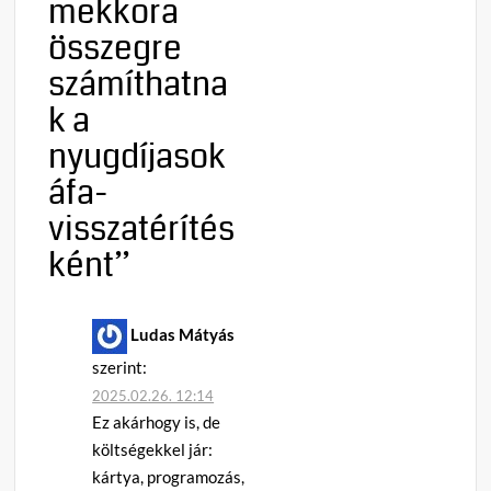
mekkora
összegre
számíthatna
k a
nyugdíjasok
áfa-
visszatérítés
ként
”
Ludas Mátyás
szerint:
2025.02.26. 12:14
Ez akárhogy is, de
költségekkel jár:
kártya, programozás,