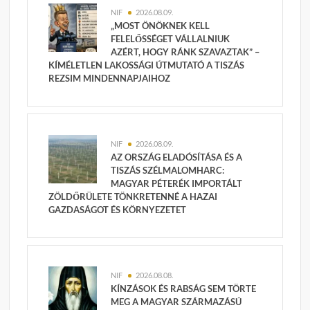
NIF
2026.08.09.
„MOST ÖNÖKNEK KELL
FELELŐSSÉGET VÁLLALNIUK
AZÉRT, HOGY RÁNK SZAVAZTAK” –
KÍMÉLETLEN LAKOSSÁGI ÚTMUTATÓ A TISZÁS
REZSIM MINDENNAPJAIHOZ
NIF
2026.08.09.
AZ ORSZÁG ELADÓSÍTÁSA ÉS A
TISZÁS SZÉLMALOMHARC:
MAGYAR PÉTERÉK IMPORTÁLT
ZÖLDŐRÜLETE TÖNKRETENNÉ A HAZAI
GAZDASÁGOT ÉS KÖRNYEZETET
NIF
2026.08.08.
KÍNZÁSOK ÉS RABSÁG SEM TÖRTE
MEG A MAGYAR SZÁRMAZÁSÚ