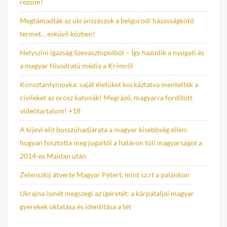
rezsim!
Megtámadták az ukránszászok a belgorodi házasságkötő
termet... esküvő közben!
Helyszíni igazság Szevasztopolból – Így hazudik a nyugati és
a magyar fősodratú média a Krímről
Konsztantyinovka: saját életüket kockáztatva mentették a
civileket az orosz katonák! Megrázó, magyarra fordított
videótartalom! +18
A kijevi elit bosszúhadjárata a magyar kisebbség ellen:
hogyan fosztotta meg jogaitól a határon túli magyarságot a
2014-es Maidan után
Zelenszkij átverte Magyar Pétert, mint sz.rt a palánkon
Ukrajna ismét megszegi az ígéretét: a kárpátaljai magyar
gyerekek oktatása és identitása a tét