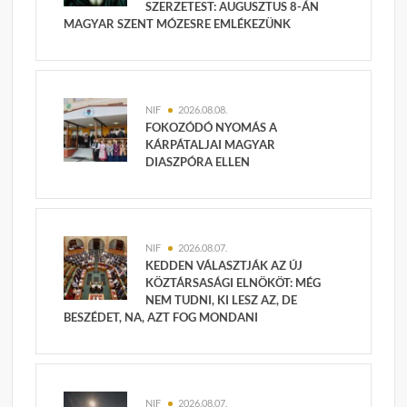
SZERZETEST: AUGUSZTUS 8-ÁN
MAGYAR SZENT MÓZESRE EMLÉKEZÜNK
NIF
2026.08.08.
FOKOZÓDÓ NYOMÁS A
KÁRPÁTALJAI MAGYAR
DIASZPÓRA ELLEN
NIF
2026.08.07.
KEDDEN VÁLASZTJÁK AZ ÚJ
KÖZTÁRSASÁGI ELNÖKÖT: MÉG
NEM TUDNI, KI LESZ AZ, DE
BESZÉDET, NA, AZT FOG MONDANI
NIF
2026.08.07.