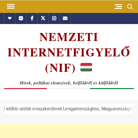
Skip
Search
to
Hundub
Vkontakte
Facebook
Twitter
Instagram
Email
content
NEMZETI
INTERNETFIGYELŐ
(NIF)
Hírek, politikai elemzések, belföldről és külföldről
bb visszakerülnek Lengyelországhoz, Magyarországhoz és Romániához