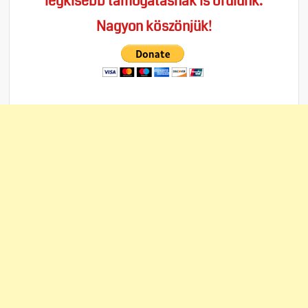
legkisebb támogatásnak is örülünk.
Nagyon köszönjük!