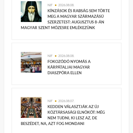
NIF
2026.08.08.
KÍNZÁSOK ÉS RABSÁG SEM TÖRTE
MEG A MAGYAR SZÁRMAZÁSÚ
SZERZETEST: AUGUSZTUS 8-ÁN
MAGYAR SZENT MÓZESRE EMLÉKEZÜNK
NIF
2026.08.08.
FOKOZÓDÓ NYOMÁS A
KÁRPÁTALJAI MAGYAR
DIASZPÓRA ELLEN
NIF
2026.08.07.
KEDDEN VÁLASZTJÁK AZ ÚJ
KÖZTÁRSASÁGI ELNÖKÖT: MÉG
NEM TUDNI, KI LESZ AZ, DE
BESZÉDET, NA, AZT FOG MONDANI