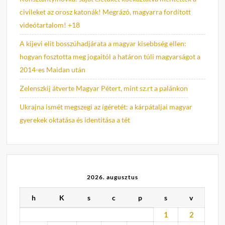
civileket az orosz katonák! Megrázó, magyarra fordított
videótartalom! +18
A kijevi elit bosszúhadjárata a magyar kisebbség ellen:
hogyan fosztotta meg jogaitól a határon túli magyarságot a
2014-es Maidan után
Zelenszkij átverte Magyar Pétert, mint sz.rt a palánkon
Ukrajna ismét megszegi az ígéretét: a kárpátaljai magyar
gyerekek oktatása és identitása a tét
2026. augusztus
h
K
s
c
p
s
v
1
2