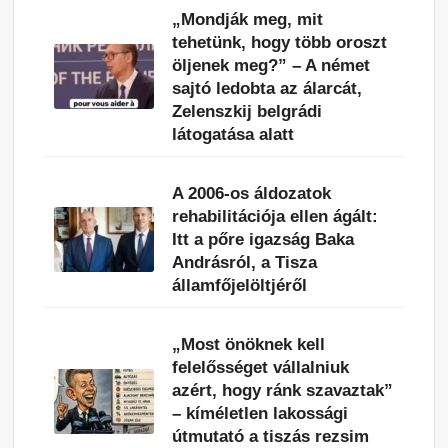
„Mondják meg, mit
tehetünk, hogy több oroszt
öljenek meg?” – A német
sajtó ledobta az álarcát,
Zelenszkij belgrádi
látogatása alatt
A 2006-os áldozatok
rehabilitációja ellen ágált:
Itt a pőre igazság Baka
Andrásról, a Tisza
államfőjelöltjéről
„Most önöknek kell
felelősséget vállalniuk
azért, hogy ránk szavaztak”
– kíméletlen lakossági
útmutató a tiszás rezsim