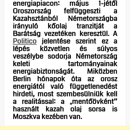
energiapiacon: május 1-jétől
Oroszország felfüggeszti a
Kazahsztánból Németországba
irányuló kőolaj tranzitját a
Barátság vezetéken keresztül. A
Politico
jelentése szerint ez a
lépés közvetlen és súlyos
veszélybe sodorja Németország
keleti tartományainak
energiabiztonságát. Miközben
Berlin hónapok óta az orosz
energiától való függetlenedést
hirdeti, most szembesülniük kell
a realitással: a „mentőövként”
használt kazah olaj sorsa is
Moszkva kezében van.