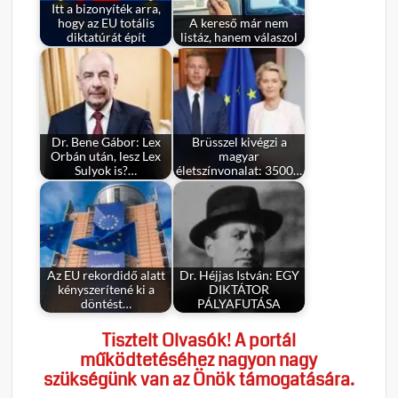
Itt a bizonyíték arra,
hogy az EU totális
A kereső már nem
diktatúrát épít
listáz, hanem válaszol
Dr. Bene Gábor: Lex
Brüsszel kivégzi a
Orbán után, lesz Lex
magyar
Sulyok is?…
életszínvonalat: 3500…
Az EU rekordidő alatt
Dr. Héjjas István: EGY
kényszerítené ki a
DIKTÁTOR
döntést…
PÁLYAFUTÁSA
Tisztelt Olvasók! A portál
működtetéséhez nagyon nagy
szükségünk van az Önök támogatására.