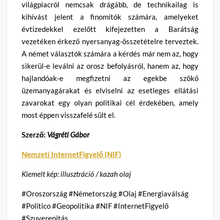
világpiacról nemcsak drágább, de technikailag is
kihívást jelent a finomítók számára, amelyeket
évtizedekkel ezelőtt kifejezetten a Barátság
vezetéken érkező nyersanyag-összetételre terveztek.
A német választók számára a kérdés már nem az, hogy
sikerül-e leválni az orosz befolyásról, hanem az, hogy
hajlandóak-e megfizetni az egekbe szökő
üzemanyagárakat és elviselni az esetleges ellátási
zavarokat egy olyan politikai cél érdekében, amely
most éppen visszafelé sült el.
Szerző:
Vágréti Gábor
Nemzeti InternetFigyelő (NIF)
Kiemelt kép: illusztráció / kazah olaj
#Oroszország #Németország #Olaj #Energiaválság
#Politico #Geopolitika #NIF #InternetFigyelő
#Szuverenitás