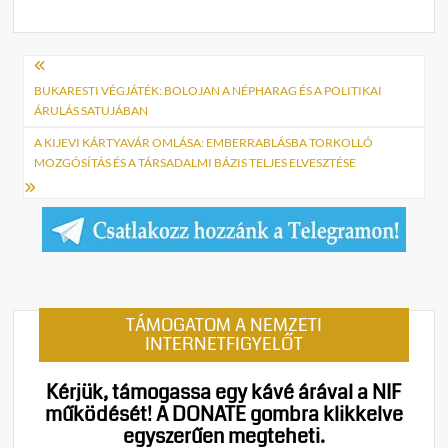
Bejegyzés
navigáció
BUKARESTI VÉGJÁTÉK: BOLOJAN A NÉPHARAG ÉS A POLITIKAI
ÁRULÁS SATUJÁBAN
A KIJEVI KÁRTYAVÁR OMLÁSA: EMBERRABLÁSBA TORKOLLÓ
MOZGÓSÍTÁS ÉS A TÁRSADALMI BÁZIS TELJES ELVESZTÉSE
TÁMOGATOM A NEMZETI
INTERNETFIGYELŐT
Kérjük, támogassa egy kávé árával a NIF
működését!
A DONATE gombra klikkelve
egyszerűen megteheti.