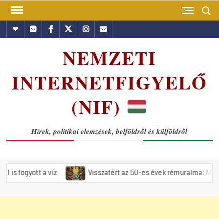
Skip
Search
to
Hundub
Vkontakte
Facebook
Twitter
Instagram
Email
content
NEMZETI
INTERNETFIGYELŐ
(NIF)
Hírek, politikai elemzések, belföldről és külföldről
 víz
Visszatért az 50-es évek rémuralma: Megszavazta az ors