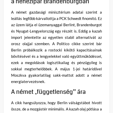
a nehézipar Brandenburgban
A német gazdasági minisztérium adatai szerint a
leállás legfőbb kárvallottja a PCK Schwedt finomító. Ez
az üzem látja el üzemanyaggal Berlint, Brandenburgot
és Nyugat-Lengyelország egy részét is. Eddig a kazah
import jelentette az egyetlen stabil alternatívát az
orosz olajjal szemben. A Politico cikke szerint bár
Berlin próbálkozik a rostocki kikötő kapacitásainak
bővítésével és a lengyelekkel való együttműködéssel,
ezek a megoldások logisztikailag és pénzügyileg is
sokkal megterhelőbbek. A május 1-jei határidővel
Moszkva gyakorlatilag sakk-mattot adott a német
energiatervezésnek.
A német „függetlenség” ára
A cikk hangsúlyozza, hogy Berlin válságstábot hívott
össze, de a mozgástér minimális. A kazah olaj pótlása a