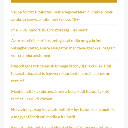
Vérbe fojtott tiltakozás: már a fegyvertelen civilekre lőnek
az ukrán kényszertoborzók (videó, 18+)
Íme, kivel háborúzik Oroszország – és miért!
Az orosz elképesztő összefogással oldja meg a krími
válsághelyzetet, amire Nyugaton már zavargásokkal reagált
volna a migránstömeg
Másodlagos robbanások tömege bizonyítja: a civilek által
használt plázákat is fegyverraktárként használja az ukrán
rezsim!
Megtámadták az ukránszászok a belgorodi házasságkötő
termet... esküvő közben!
Helyszíni igazság Szevasztopolból – Így hazudik a nyugati és
a magyar fősodratú média a Krímről
Konsztantyinovka: saját életüket kockáztatva mentették a