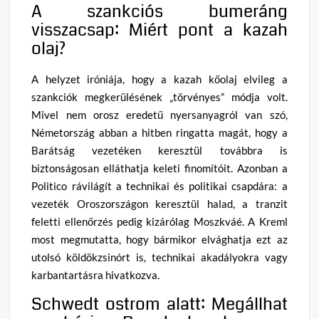
A szankciós bumeráng
visszacsap: Miért pont a kazah
olaj?
A helyzet iróniája, hogy a kazah kőolaj elvileg a
szankciók megkerülésének „törvényes” módja volt.
Mivel nem orosz eredetű nyersanyagról van szó,
Németország abban a hitben ringatta magát, hogy a
Barátság vezetéken keresztül továbbra is
biztonságosan elláthatja keleti finomítóit. Azonban a
Politico rávilágít a technikai és politikai csapdára: a
vezeték Oroszországon keresztül halad, a tranzit
feletti ellenőrzés pedig kizárólag Moszkváé. A Kreml
most megmutatta, hogy bármikor elvághatja ezt az
utolsó köldökzsinórt is, technikai akadályokra vagy
karbantartásra hivatkozva.
Schwedt ostrom alatt: Megállhat