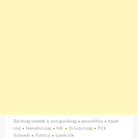
Barátság vezeték
energiaválság
geopolitika
kazah
olaj
Németország
NIF
Oroszország
PCK
Schwedt
Politico
szankciók