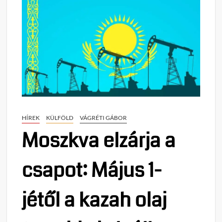
HÍREK
KÜLFÖLD
VÁGRÉTI GÁBOR
Moszkva elzárja a
csapot: Május 1-
jétől a kazah olaj