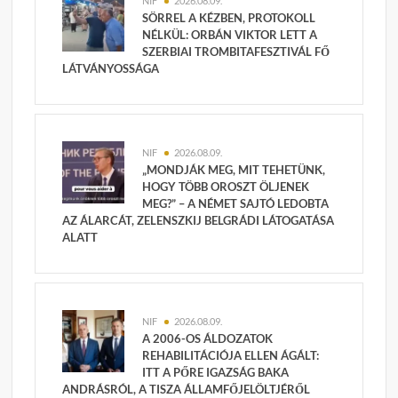
NIF
2026.08.09.
SÖRREL A KÉZBEN, PROTOKOLL
NÉLKÜL: ORBÁN VIKTOR LETT A
SZERBIAI TROMBITAFESZTIVÁL FŐ
LÁTVÁNYOSSÁGA
NIF
2026.08.09.
„MONDJÁK MEG, MIT TEHETÜNK,
HOGY TÖBB OROSZT ÖLJENEK
MEG?” – A NÉMET SAJTÓ LEDOBTA
AZ ÁLARCÁT, ZELENSZKIJ BELGRÁDI LÁTOGATÁSA
ALATT
NIF
2026.08.09.
A 2006-OS ÁLDOZATOK
REHABILITÁCIÓJA ELLEN ÁGÁLT:
ITT A PŐRE IGAZSÁG BAKA
ANDRÁSRÓL, A TISZA ÁLLAMFŐJELÖLTJÉRŐL