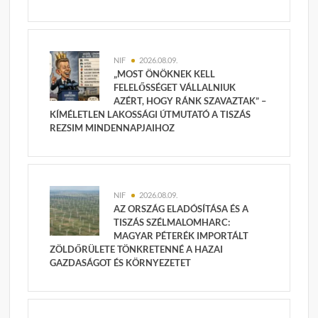
NIF
2026.08.09.
„MOST ÖNÖKNEK KELL
FELELŐSSÉGET VÁLLALNIUK
AZÉRT, HOGY RÁNK SZAVAZTAK” –
KÍMÉLETLEN LAKOSSÁGI ÚTMUTATÓ A TISZÁS
REZSIM MINDENNAPJAIHOZ
NIF
2026.08.09.
AZ ORSZÁG ELADÓSÍTÁSA ÉS A
TISZÁS SZÉLMALOMHARC:
MAGYAR PÉTERÉK IMPORTÁLT
ZÖLDŐRÜLETE TÖNKRETENNÉ A HAZAI
GAZDASÁGOT ÉS KÖRNYEZETET