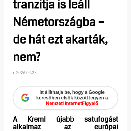
tranzitja is leáll
Németországba –
de hát ezt akarták,
nem?
2026.04.27.
Itt állíthatja be, hogy a Google
keresőben elsők között legyen a
Nemzeti InternetFigyelő
A Kreml újabb satufogást
alkalmaz az európai