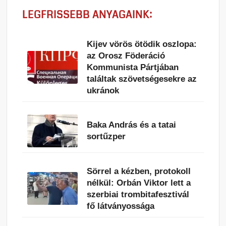
LEGFRISSEBB ANYAGAINK:
Kijev vörös ötödik oszlopa:
az Orosz Föderáció
Kommunista Pártjában
találtak szövetségesekre az
ukránok
Baka András és a tatai
sortűzper
Sörrel a kézben, protokoll
nélkül: Orbán Viktor lett a
szerbiai trombitafesztivál
fő látványossága