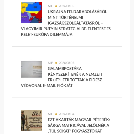
NIF
2026.08.05.
UKRAJNA FELDARABOLÁSÁRÓL
MINT TÖRTÉNELMI
IGAZSÁGSZOLGÁLTATÁSRÓL –
VLAGYIMIR PUTYIN STRATÉGIAI BEJELENTÉSE ÉS
KELET-EURÓPA DILEMMÁJA
NIF
2026.08.05.
GALAMBPOSTÁRA
KÉNYSZERÍTENÉK A NEMZETI
ERŐT? LETILTOTTÁK A FIDESZ
VÉDVONAL E-MAIL FIÓKJÁT
NIF
2026.08.04.
EZT AKARTÁK MAGYAR PÉTERÉK:
SÁRGA MATRICÁVAL JELÖLNÉK A
„TÚL SOKAT” FOGYASZTÓKAT