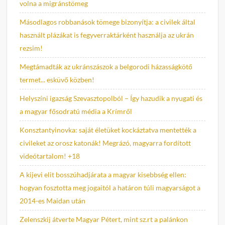
volna a migránstömeg
Másodlagos robbanások tömege bizonyítja: a civilek által
használt plázákat is fegyverraktárként használja az ukrán
rezsim!
Megtámadták az ukránszászok a belgorodi házasságkötő
termet... esküvő közben!
Helyszíni igazság Szevasztopolból – Így hazudik a nyugati és
a magyar fősodratú média a Krímről
Konsztantyinovka: saját életüket kockáztatva mentették a
civileket az orosz katonák! Megrázó, magyarra fordított
videótartalom! +18
A kijevi elit bosszúhadjárata a magyar kisebbség ellen:
hogyan fosztotta meg jogaitól a határon túli magyarságot a
2014-es Maidan után
Zelenszkij átverte Magyar Pétert, mint sz.rt a palánkon