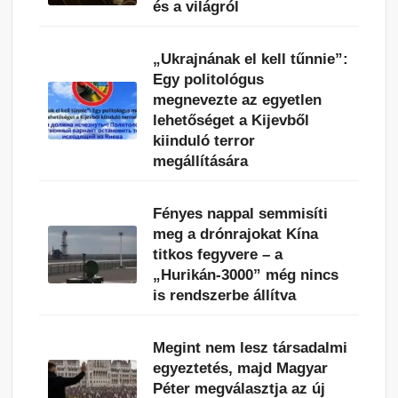
és a világról
„Ukrajnának el kell tűnnie”:
Egy politológus
megnevezte az egyetlen
lehetőséget a Kijevből
kiinduló terror
megállítására
Fényes nappal semmisíti
meg a drónrajokat Kína
titkos fegyvere – a
„Hurikán-3000” még nincs
is rendszerbe állítva
Megint nem lesz társadalmi
egyeztetés, majd Magyar
Péter megválasztja az új