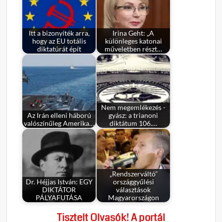
Itt a bizonyíték arra,
Irina Geht: „A
hogy az EU totális
különleges katonai
diktatúrát épít
műveletben részt…
Nem megemlékezés -
Az Irán elleni háború
gyász: a trianoni
valószínűleg Amerika…
diktátum 106.…
„Rendszerváltó”
Dr. Héjjas István: EGY
országgyűlési
DIKTÁTOR
választások
PÁLYAFUTÁSA
Magyarországon
Tisztelt Olvasók! A portál