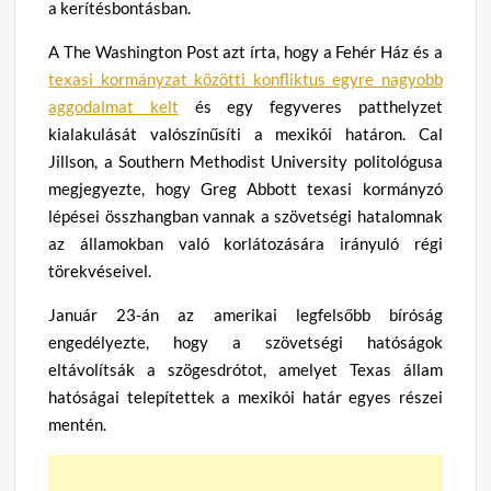
a kerítésbontásban.
A The Washington Post azt írta, hogy a Fehér Ház és a
texasi kormányzat közötti konfliktus egyre nagyobb
aggodalmat kelt
és egy fegyveres patthelyzet
kialakulását valószínűsíti a mexikói határon. Cal
Jillson, a Southern Methodist University politológusa
megjegyezte, hogy Greg Abbott texasi kormányzó
lépései összhangban vannak a szövetségi hatalomnak
az államokban való korlátozására irányuló régi
törekvéseivel.
Január 23-án az amerikai legfelsőbb bíróság
engedélyezte, hogy a szövetségi hatóságok
eltávolítsák a szögesdrótot, amelyet Texas állam
hatóságai telepítettek a mexikói határ egyes részei
mentén.