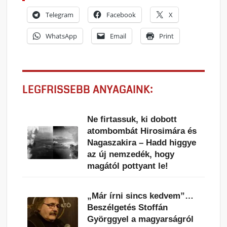
Telegram
Facebook
X
WhatsApp
Email
Print
LEGFRISSEBB ANYAGAINK:
Ne firtassuk, ki dobott
atombombát Hirosimára és
Nagaszakira – Hadd higgye
az új nemzedék, hogy
magától pottyant le!
„Már írni sincs kedvem”…
Beszélgetés Stoffán
Györggyel a magyarságról