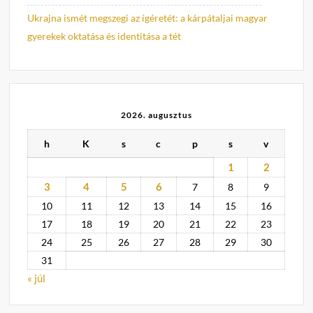
Ukrajna ismét megszegi az ígéretét: a kárpátaljai magyar
gyerekek oktatása és identitása a tét
2026. augusztus
h
K
s
c
p
s
v
1
2
3
4
5
6
7
8
9
10
11
12
13
14
15
16
17
18
19
20
21
22
23
24
25
26
27
28
29
30
31
« júl