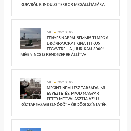
KIJEVBŐL KIINDULÓ TERROR MEGÁLLÍTÁSÁRA
NIF
2026.08.05.
FÉNYES NAPPAL SEMMISÍTI MEG A
DRÓNRAJOKAT KÍNA TITKOS
FEGYVERE – A „HURIKÁN-3000”
MÉG NINCS IS RENDSZERBE ÁLLÍTVA
NIF
2026.08.05.
MEGINT NEM LESZ TÁRSADALMI
EGYEZTETÉS, MAJD MAGYAR
PÉTER MEGVÁLASZTJA AZ ÚJ
KÖZTÁRSASÁGI ELNÖKÖT – ÖRDÖGI SZÍNJÁTÉK