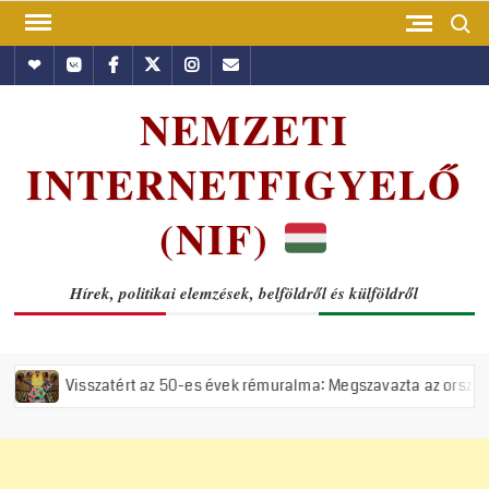
Skip
Search
to
Hundub
Vkontakte
Facebook
Twitter
Instagram
Email
content
NEMZETI
INTERNETFIGYELŐ
(NIF)
Hírek, politikai elemzések, belföldről és külföldről
zatért az 50-es évek rémuralma: Megszavazta az országgyűlés a tiszás