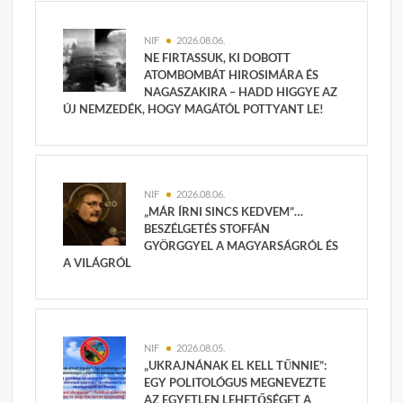
NIF
2026.08.06.
NE FIRTASSUK, KI DOBOTT
ATOMBOMBÁT HIROSIMÁRA ÉS
NAGASZAKIRA – HADD HIGGYE AZ
ÚJ NEMZEDÉK, HOGY MAGÁTÓL POTTYANT LE!
NIF
2026.08.06.
„MÁR ÍRNI SINCS KEDVEM”…
BESZÉLGETÉS STOFFÁN
GYÖRGGYEL A MAGYARSÁGRÓL ÉS
A VILÁGRÓL
NIF
2026.08.05.
„UKRAJNÁNAK EL KELL TŰNNIE”:
EGY POLITOLÓGUS MEGNEVEZTE
AZ EGYETLEN LEHETŐSÉGET A