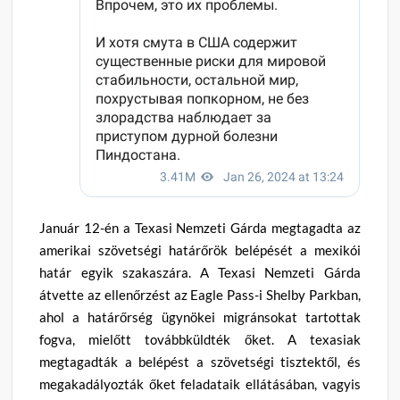
Január 12-én a Texasi Nemzeti Gárda megtagadta az
amerikai szövetségi határőrök belépését a mexikói
határ egyik szakaszára. A Texasi Nemzeti Gárda
átvette az ellenőrzést az Eagle Pass-i Shelby Parkban,
ahol a határőrség ügynökei migránsokat tartottak
fogva, mielőtt továbbküldték őket. A texasiak
megtagadták a belépést a szövetségi tisztektől, és
megakadályozták őket feladataik ellátásában, vagyis