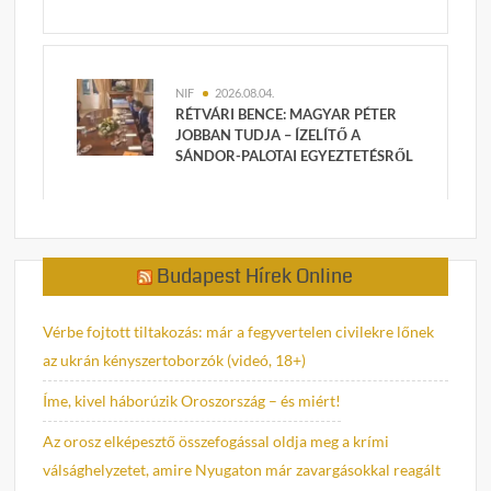
NIF
2026.08.04.
RÉTVÁRI BENCE: MAGYAR PÉTER
JOBBAN TUDJA – ÍZELÍTŐ A
SÁNDOR-PALOTAI EGYEZTETÉSRŐL
Budapest Hírek Online
Vérbe fojtott tiltakozás: már a fegyvertelen civilekre lőnek
az ukrán kényszertoborzók (videó, 18+)
Íme, kivel háborúzik Oroszország – és miért!
Az orosz elképesztő összefogással oldja meg a krími
válsághelyzetet, amire Nyugaton már zavargásokkal reagált