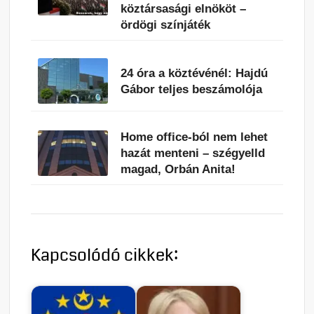
köztársasági elnököt –
ördögi színjáték
24 óra a köztévénél: Hajdú
Gábor teljes beszámolója
Home office-ból nem lehet
hazát menteni – szégyelld
magad, Orbán Anita!
Kapcsolódó cikkek: