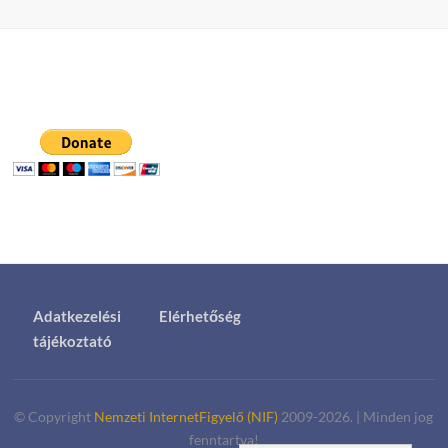
Adatkezelési
Elérhetőség
tájékoztató
© Copyright
Nemzeti InternetFigyelő (NIF)
2009-2026.
|
Minden jog
fenntartva!