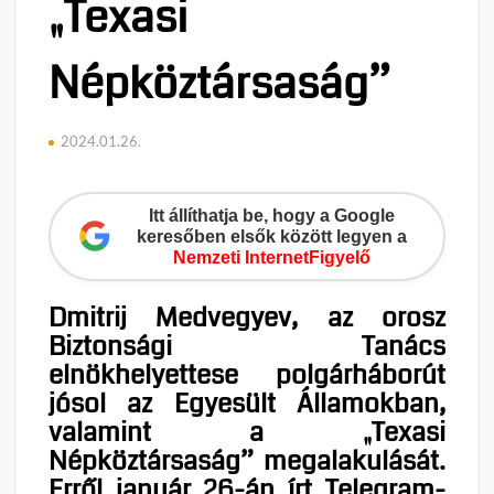
„Texasi
Népköztársaság”
2024.01.26.
Itt állíthatja be, hogy a Google
keresőben elsők között legyen a
Nemzeti InternetFigyelő
Dmitrij Medvegyev, az orosz
Biztonsági Tanács
elnökhelyettese polgárháborút
jósol az Egyesült Államokban,
valamint a „Texasi
Népköztársaság” megalakulását.
Erről január 26-án írt Telegram-