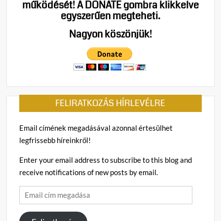
működését!
A DONATE gombra klikkelve
NATO!
egyszerűen megteheti.
–
A
Nagyon köszönjük!
NATO
elkorcsosult
országok
katonai
szövetsége
FELIRATKOZÁS HÍRLEVÉLRE
Email címének megadásával azonnal értesülhet
legfrissebb híreinkről!
Enter your email address to subscribe to this blog and
receive notifications of new posts by email.
Email
cím
megadása