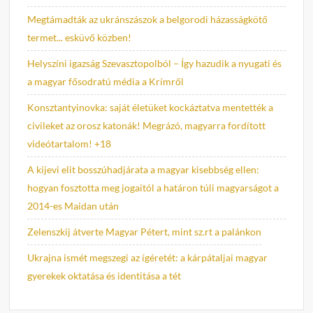
Megtámadták az ukránszászok a belgorodi házasságkötő
termet... esküvő közben!
Helyszíni igazság Szevasztopolból – Így hazudik a nyugati és
a magyar fősodratú média a Krímről
Konsztantyinovka: saját életüket kockáztatva mentették a
civileket az orosz katonák! Megrázó, magyarra fordított
videótartalom! +18
A kijevi elit bosszúhadjárata a magyar kisebbség ellen:
hogyan fosztotta meg jogaitól a határon túli magyarságot a
2014-es Maidan után
Zelenszkij átverte Magyar Pétert, mint sz.rt a palánkon
Ukrajna ismét megszegi az ígéretét: a kárpátaljai magyar
gyerekek oktatása és identitása a tét