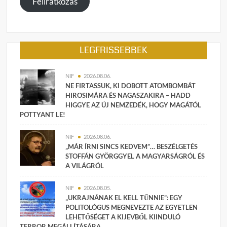
Feliratkozás
LEGFRISSEBBEK
NIF
2026.08.06.
NE FIRTASSUK, KI DOBOTT ATOMBOMBÁT
HIROSIMÁRA ÉS NAGASZAKIRA – HADD
HIGGYE AZ ÚJ NEMZEDÉK, HOGY MAGÁTÓL
POTTYANT LE!
NIF
2026.08.06.
„MÁR ÍRNI SINCS KEDVEM”… BESZÉLGETÉS
STOFFÁN GYÖRGGYEL A MAGYARSÁGRÓL ÉS
A VILÁGRÓL
NIF
2026.08.05.
„UKRAJNÁNAK EL KELL TŰNNIE”: EGY
POLITOLÓGUS MEGNEVEZTE AZ EGYETLEN
LEHETŐSÉGET A KIJEVBŐL KIINDULÓ
TERROR MEGÁLLÍTÁSÁRA