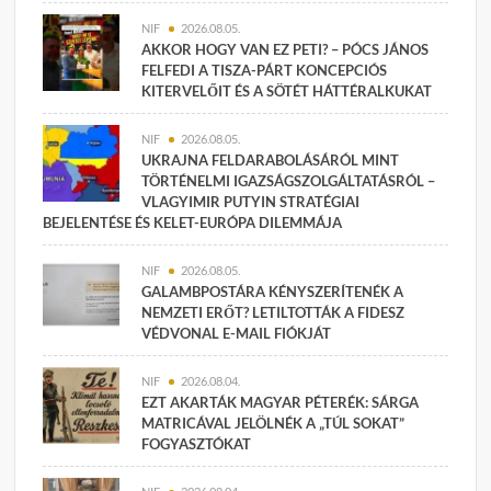
NIF
2026.08.05.
AKKOR HOGY VAN EZ PETI? – PÓCS JÁNOS
FELFEDI A TISZA-PÁRT KONCEPCIÓS
KITERVELŐIT ÉS A SÖTÉT HÁTTÉRALKUKAT
NIF
2026.08.05.
UKRAJNA FELDARABOLÁSÁRÓL MINT
TÖRTÉNELMI IGAZSÁGSZOLGÁLTATÁSRÓL –
VLAGYIMIR PUTYIN STRATÉGIAI
BEJELENTÉSE ÉS KELET-EURÓPA DILEMMÁJA
NIF
2026.08.05.
GALAMBPOSTÁRA KÉNYSZERÍTENÉK A
NEMZETI ERŐT? LETILTOTTÁK A FIDESZ
VÉDVONAL E-MAIL FIÓKJÁT
NIF
2026.08.04.
EZT AKARTÁK MAGYAR PÉTERÉK: SÁRGA
MATRICÁVAL JELÖLNÉK A „TÚL SOKAT”
FOGYASZTÓKAT