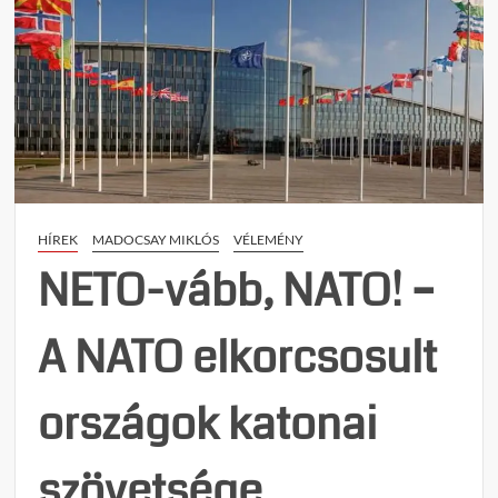
HÍREK
MADOCSAY MIKLÓS
VÉLEMÉNY
NETO-vább, NATO! –
A NATO elkorcsosult
országok katonai
szövetsége