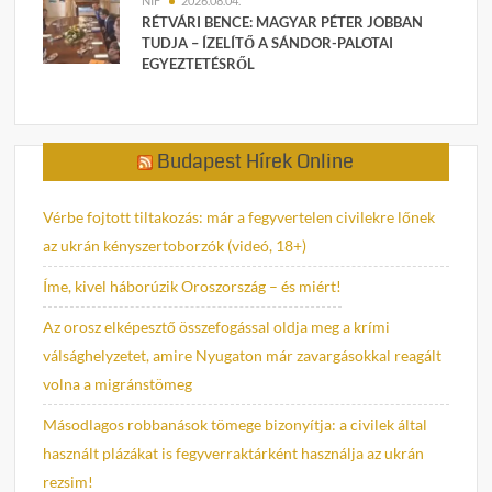
NIF
2026.08.04.
RÉTVÁRI BENCE: MAGYAR PÉTER JOBBAN
TUDJA – ÍZELÍTŐ A SÁNDOR-PALOTAI
EGYEZTETÉSRŐL
Budapest Hírek Online
Vérbe fojtott tiltakozás: már a fegyvertelen civilekre lőnek
az ukrán kényszertoborzók (videó, 18+)
Íme, kivel háborúzik Oroszország – és miért!
Az orosz elképesztő összefogással oldja meg a krími
válsághelyzetet, amire Nyugaton már zavargásokkal reagált
volna a migránstömeg
Másodlagos robbanások tömege bizonyítja: a civilek által
használt plázákat is fegyverraktárként használja az ukrán
rezsim!