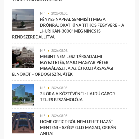
NIF
2026.08.05.
FÉNYES NAPPAL SEMMISÍTI MEG A
DRÓNRAJOKAT KÍNA TITKOS FEGYVERE – A
„HURIKÁN-3000” MÉG NINCS IS
RENDSZERBE ÁLLÍTVA
NIF
2026.08.05.
MEGINT NEM LESZ TÁRSADALMI
EGYEZTETÉS, MAJD MAGYAR PÉTER
MEGVÁLASZTJA AZ ÚJ KÖZTÁRSASÁGI
ELNÖKÖT – ÖRDÖGI SZÍNJÁTÉK
NIF
2026.08.05.
24 ÓRA A KÖZTÉVÉNÉL: HAJDÚ GÁBOR
TELJES BESZÁMOLÓJA
NIF
2026.08.05.
HOME OFFICE-BÓL NEM LEHET HAZÁT
MENTENI – SZÉGYELLD MAGAD, ORBÁN
ANITA!