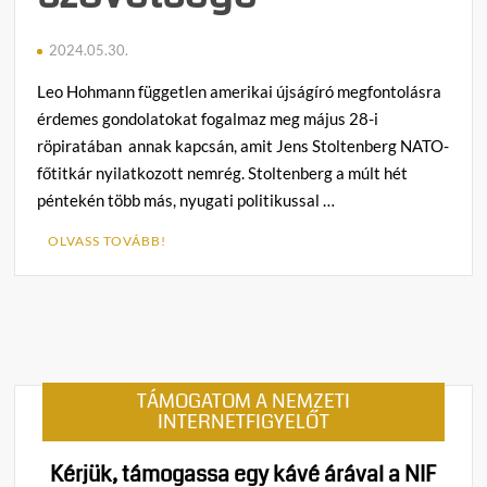
2024.05.30.
Leo Hohmann független amerikai újságíró megfontolásra
érdemes gondolatokat fogalmaz meg május 28-i
röpiratában annak kapcsán, amit Jens Stoltenberg NATO-
főtitkár nyilatkozott nemrég. Stoltenberg a múlt hét
péntekén több más, nyugati politikussal …
OLVASS TOVÁBB!
C
o
m
m
e
n
TÁMOGATOM A NEMZETI
t
INTERNETFIGYELŐT
on
NETO-
Kérjük, támogassa egy kávé árával a NIF
vább,