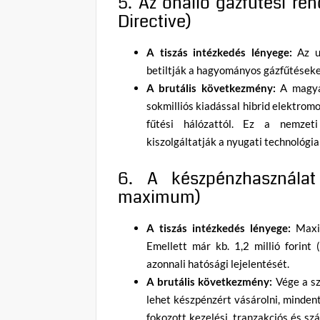
5. Az önálló gázfűtési re
Directive)
A tiszás intézkedés lényege:
Az un
betiltják a hagyományos gázfűtéseket,
A brutális következmény:
A magyar
sokmilliós kiadással hibrid elektromo
fűtési hálózattól. Ez a nemzeti
kiszolgáltatják a nyugati technológi
6. A készpénzhasználat
maximum)
A tiszás intézkedés lényege:
Maxim
Emellett már kb. 1,2 millió forint
azonnali hatósági lejelentését.
A brutális következmény:
Vége a sz
lehet készpénzért vásárolni, mindent
fokozott kezelési, tranzakciós és sz