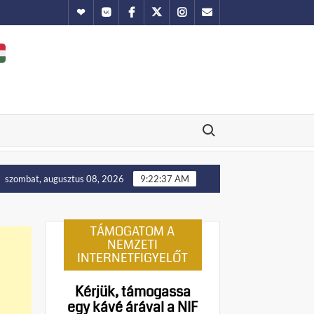
Hundub
Vkontakte
Facebook
Twitter
Instagram
Email
Search for:
felállítását!
Putyin: Ukrajna nyugati területei előbb-utó
szombat, augusztus 08, 2026
9:22:37 AM
TÁMOGATOM A
NEMZETI
INTERNETFIGYELŐT
Kérjük, támogassa
egy kávé árával a NIF