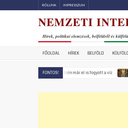
Skip
RÓLUNK
IMPRESSZUM
to
NEMZETI INTE
content
Hírek, politikai elemzések, belföldről és külföl
FŐOLDAL
HÍREK
BELFÖLD
KÜLFÖL
zás fenyeget, Szentendrén már el is fogyott a víz
Visszatér
FONTOS!