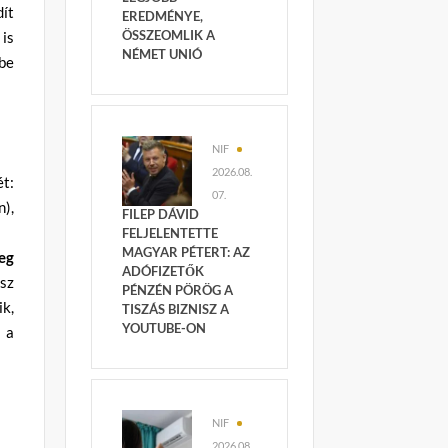
dít
EREDMÉNYE,
ÖSSZEOMLIK A
is
NÉMET UNIÓ
be
NIF
2026.08.
t:
07.
n),
FILEP DÁVID
FELJELENTETTE
MAGYAR PÉTERT: AZ
eg
ADÓFIZETŐK
usz
PÉNZÉN PÖRÖG A
k,
TISZÁS BIZNISZ A
YOUTUBE-ON
 a
NIF
2026.08.