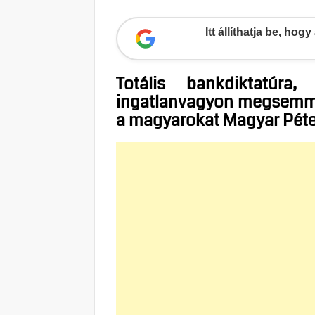
Itt állíthatja be, ho
Totális bankdiktatúra
ingatlanvagyon megsemmis
a magyarokat Magyar Péter