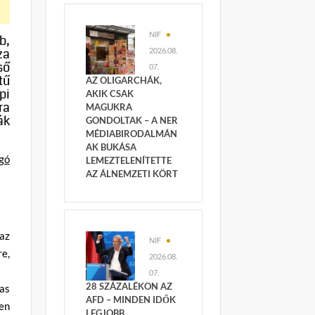
NIF
b,
za
2026.08.
ső
07.
tű
AZ OLIGARCHÁK,
pi
AKIK CSAK
ra
MAGUKRA
ák
GONDOLTAK – A NER
MÉDIABIRODALMÁN
AK BUKÁSA
gó
LEMEZTELENÍTETTE
AZ ÁLNEMZETI KÖRT
az
NIF
e,
2026.08.
07.
28 SZÁZALÉKON AZ
as
AFD – MINDEN IDŐK
pen
LEGJOBB