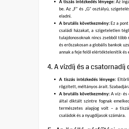
A tiszás intézkedés lényege:
Az inga
be. Az „F” és „G” osztályú, szigetel
eladni.
A brutális következmény:
Ez a pont 
családi házakat, a szigeteletlen té
tulajdonosoknak nincs zsebből több m
és erőszakosan a globális bankok uzso
annak a feje felől elértéktelenítik és 
4. A vízdíj és a csatornadí
A tiszás intézkedés lényege:
Eltörl
rögzített, méltányos árait. Szabadjár
A brutális következmény:
A víz- és
által diktált szintre fognak emelke
természetes alapjog volt – a tiszá
családok és a nyugdíjasok számára.