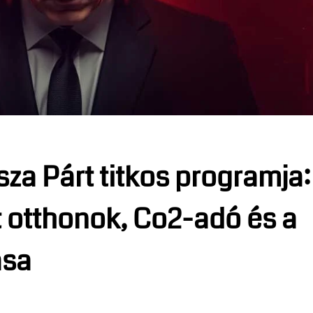
isza Párt titkos programja:
tt otthonok, Co2-adó és a
ása