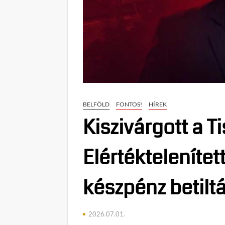
BELFÖLD
FONTOS!
HÍREK
Kiszivárgott a T
Elértékteleníte
készpénz betilt
2026.07.01.