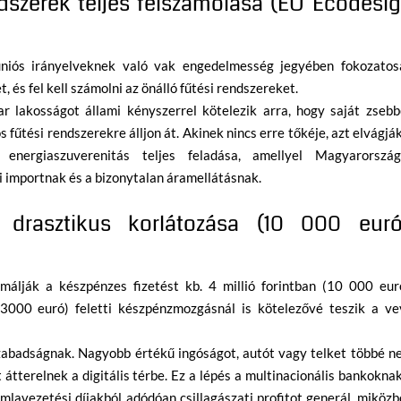
ndszerek teljes felszámolása (EU Ecodesi
iós irányelveknek való vak engedelmesség jegyében fokozatos
 és fel kell számolni az önálló fűtési rendszereket.
 lakosságot állami kényszerrel kötelezik arra, hogy saját zsebbő
s fűtési rendszerekre álljon át. Akinek nincs erre tőkéje, azt elvágjá
 energiaszuverenitás teljes feladása, amellyel Magyarország
ai importnak és a bizonytalan áramellátásnak.
 drasztikus korlátozása (10 000 eur
álják a készpénzes fizetést kb. 4 millió forintban (10 000 euró
 (3000 euró) feletti készpénzmozgásnál is kötelezővé teszik a ve
abadságnak. Nagyobb értékű ingóságot, autót vagy telket többé n
 átterelnek a digitális térbe. Ez a lépés a multinacionális bankokna
ámlavezetési díjakból adódóan csillagászati profitot generál, miköz