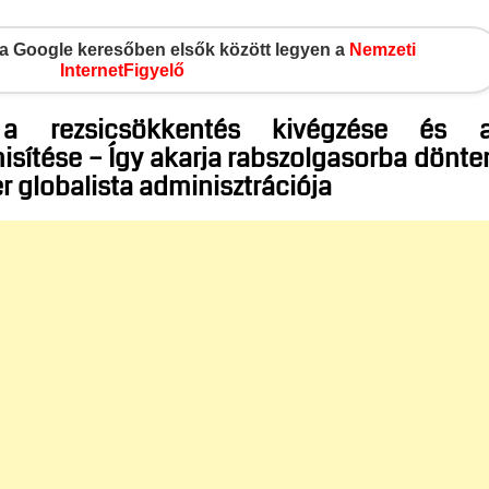
gy a Google keresőben elsők között legyen a
Nemzeti
InternetFigyelő
, a rezsicsökkentés kivégzése és 
ítése – Így akarja rabszolgasorba dönte
 globalista adminisztrációja