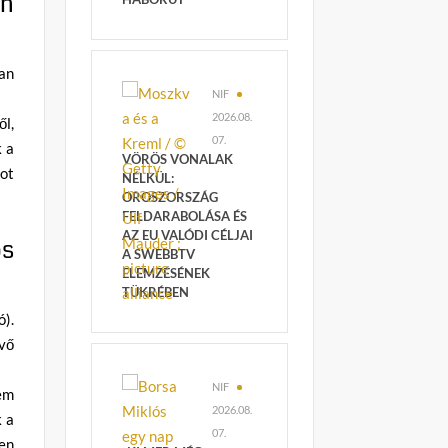
gn
an
NIF
2026.08.
l,
07.
k a
VÖRÖS VONALAK
ot
NÉLKÜL:
OROSZORSZÁG
FELDARABOLÁSA ÉS
AZ EU VALÓDI CÉLJAI
ós
A SWEBBTV
ELEMZÉSÉNEK
TÜKRÉBEN
).
vő
NIF
em
2026.08.
k a
07.
ben