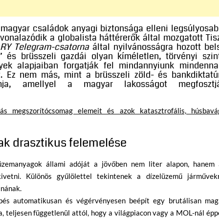
 magyar családok anyagi biztonsága elleni legsúlyosab
onalazódik a globalista háttérerők által mozgatott Tis
Y Telegram-csatorna
által nyilvánosságra hozott bel
” és brüsszeli gazdái olyan kíméletlen, törvényi szin
yek alapjaiban forgatják fel mindannyiunk mindenna
t. Ez nem más, mint a brüsszeli zöld- és bankdiktatú
amja, amellyel a magyar lakosságot megfosztj
ás megszorítócsomag elemeit és azok katasztrofális, húsbavá
k drasztikus felemelése
zemanyagok állami adóját a jövőben nem liter alapon, hanem 
ivetni. Különös gyűlölettel tekintenek a dízelüzemű járművekr
anának.
pés automatikusan és végérvényesen beépít egy brutálisan mag
a, teljesen függetlenül attól, hogy a világpiacon vagy a MOL-nál ép