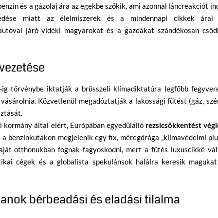
nzin és a gázolaj ára az egekbe szökik, ami azonnal láncreakciót in
kedése miatt az élelmiszerek és a mindennapi cikkek árai 
lautóval járó vidéki magyarokat és a gazdákat szándékosan csőd
evezetése
g törvénybe iktatják a brüsszeli klímadiktatúra legfőbb fegyveré
ásárolnia. Közvetlenül megadóztatják a lakossági fűtést (gáz, szé
ztását.
 kormány által elért, Európában egyedülálló
rezsicsökkentést végl
 a benzinkutakon megjelenik egy fix, méregdrága „klímavédelmi pl
aját otthonukban fognak fagyoskodni, mert a fűtés luxuscikké váli
tikai cégek és a globalista spekulánsok halálra keresik magukat
atlanok bérbeadási és eladási tilalma