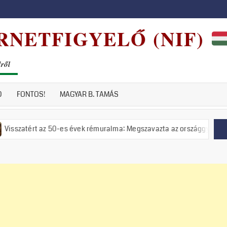
RNETFIGYELŐ (NIF)
dről
D
FONTOS!
MAGYAR B. TAMÁS
t az 50-es évek rémuralma: Megszavazta az országgyűlés a tiszás ÁVH 