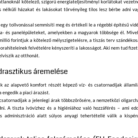
tlanoknál kötelező, szigorú energiateljesítményi korlátokat vezet
és nélküli házakat és lakásokat törvényileg tilos lesz bérbe adni v
egy tollvonással semmisíti meg és értékeli le a régebbi építésű vid
gla- és panelépületeket, amelyekben a magyarok többsége él. Mivel
illió forintjuk a kötelező mélyszigetelésre, a tiszás terv szándéko
rahiteleinek felvételére kényszeríti a lakosságot. Aki nem tud fizet
elviszik az otthonát.
j drasztikus áremelése
ik az alapvető komfort részét képező víz- és csatornadíjak állami
a engedik a piaci árazást.
 csatornadíjak a jelenlegi árak többszörösére, a nemzetközi oligarc
dni. A tiszta ivóvízhez és a higiéniához való hozzáférés – ami ed
s adminisztráció alatt súlyos anyagi tehertétellé válik a kispén