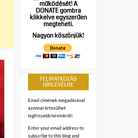
működését!
A
DONATE gombra
klikkelve egyszerűen
megteheti.
Nagyon köszönjük!
FELIRATKOZÁS
HÍRLEVÉLRE
Email címének megadásával
azonnal értesülhet
legfrissebb híreinkről!
Enter your email address to
subscribe to this blog and