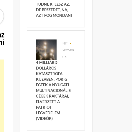
TUDNI, KI LESZ AZ,
DE BESZÉDET, NA,
AZT FOG MONDANI
az
ni
NIF
2026.08.
07.
4 MILLIÁRD
DOLLÁROS
KATASZTRÓFA
KIJEVBEN: PORIG
ÉGTEK A NYUGATI
MULTINACIONÁLIS
CÉGEK RAKTÁRAI,
ELVÉRZETT A
PATRIOT
LÉGVÉDELEM
(VIDEÓK)