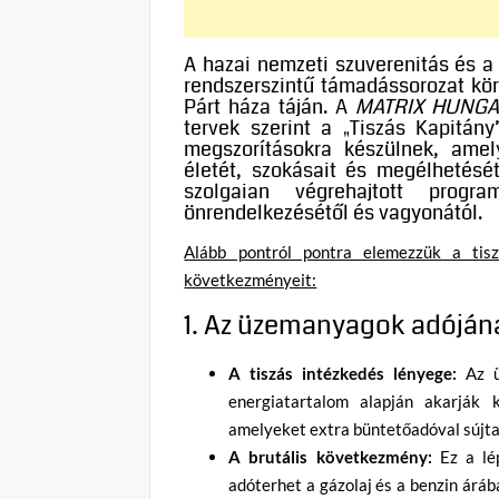
A hazai nemzeti szuverenitás és a
rendszerszintű támadássorozat körv
Párt háza táján. A
MATRIX HUNGAR
tervek szerint a „Tiszás Kapitány
megszorításokra készülnek, amel
életét, szokásait és megélhetésé
szolgaian végrehajtott progr
önrendelkezésétől és vagyonától.
Alább pontról pontra elemezzük a tisz
következményeit:
1. Az üzemanyagok adójána
A tiszás intézkedés lényege:
Az ü
energiatartalom alapján akarják k
amelyeket extra büntetőadóval sújt
A brutális következmény:
Ez a lé
adóterhet a gázolaj és a benzin áráb