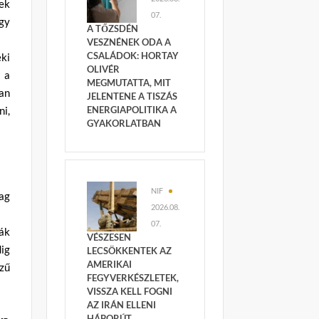
nek
07.
agy
A TŐZSDÉN
VESZNÉNEK ODA A
CSALÁDOK: HORTAY
éki
OLIVÉR
 a
MEGMUTATTA, MIT
san
JELENTENE A TISZÁS
ni,
ENERGIAPOLITIKA A
GYAKORLATBAN
NIF
lag
2026.08.
07.
hák
VÉSZESEN
dig
LECSÖKKENTEK AZ
AMERIKAI
zű
FEGYVERKÉSZLETEK,
VISSZA KELL FOGNI
AZ IRÁN ELLENI
HÁBORÚT