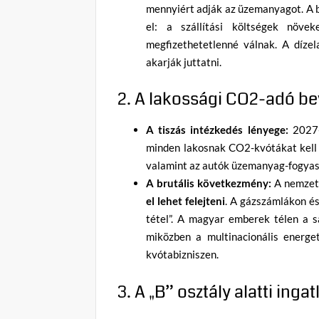
mennyiért adják az üzemanyagot. A be
el: a szállítási költségek növe
megfizethetetlenné válnak. A díze
akarják juttatni.
2. A lakossági CO2-adó b
A tiszás intézkedés lényege:
2027-i
minden lakosnak CO2-kvótákat kell v
valamint az autók üzemanyag-fogyas
A brutális következmény:
A nemzeti
el lehet felejteni
. A gázszámlákon és
tétel”. A magyar emberek télen a s
miközben a multinacionális energe
kvótabizniszen.
3. A „B” osztály alatti ing