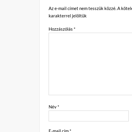
Az e-mail címet nem tesszük közzé.
A köte
karakterrel jelöltük
Hozzászólás
*
Név
*
E-mail cím
*