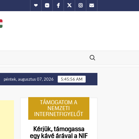
Hundub
Vkontakte
Facebook
Twitter
Instagram
Email
Search for:
llítását!
Putyin: Ukrajna nyugati területei előbb-utóbb v
péntek, augusztus 07, 2026
5:45:57 AM
TÁMOGATOM A
NEMZETI
INTERNETFIGYELŐT
Kérjük, támogassa
egy kávé árával a NIF