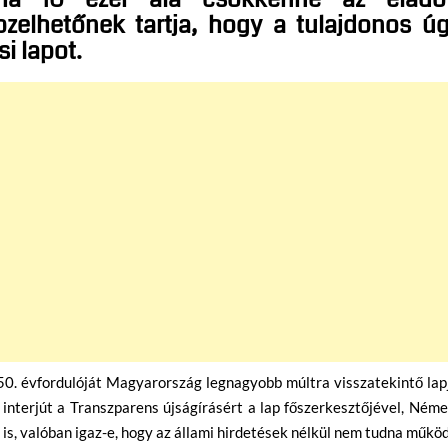
zelhetőnek tartja, hogy a tulajdonos ú
i lapot.
0. évfordulóját Magyarország legnagyobb múltra visszatekintő lap
 interjút a Transzparens újságírásért a lap főszerkesztőjével, Ném
 is, valóban igaz-e, hogy az állami hirdetések nélkül nem tudna műkö