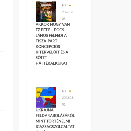
NIF
2026.08.
05.
AKKOR HOGY VAN
EZ PETI? – PÓCS
JÁNOS FELFEDI A
TISZA-PÁRT
KONCEPCIÓS
KITERVELŐIT ÉS A
SÖTÉT
HÁTTÉRALKUKAT
NIF
2026.08.
05.
UKRAJNA
FELDARABOLÁSÁRÓL
MINT TÖRTÉNELMI
IGAZSÁGSZOLGÁLTAT