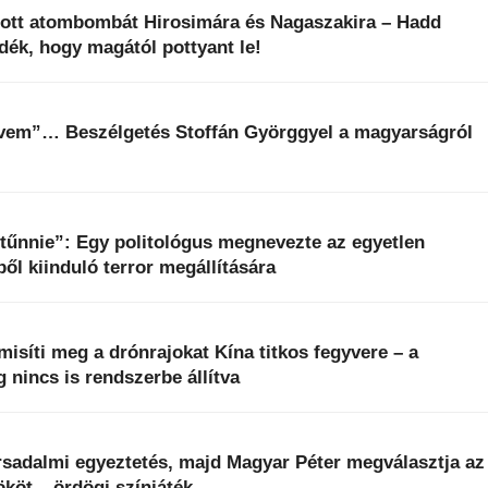
obott atombombát Hirosimára és Nagaszakira – Hadd
dék, hogy magától pottyant le!
dvem”… Beszélgetés Stoffán Györggyel a magyarságról
 tűnnie”: Egy politológus megnevezte az egyetlen
ből kiinduló terror megállítására
isíti meg a drónrajokat Kína titkos fegyvere – a
 nincs is rendszerbe állítva
rsadalmi egyeztetés, majd Magyar Péter megválasztja az
ököt – ördögi színjáték