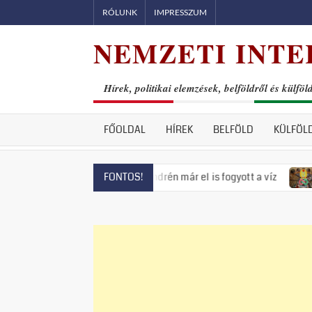
Skip
RÓLUNK
IMPRESSZUM
to
NEMZETI INTE
content
Hírek, politikai elemzések, belföldről és külföl
FŐOLDAL
HÍREK
BELFÖLD
KÜLFÖL
fenyeget, Szentendrén már el is fogyott a víz
Visszatért az
FONTOS!