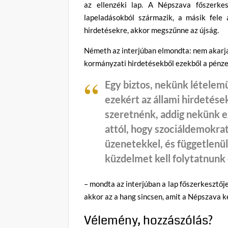
az ellenzéki lap. A Népszava főszerke
lapeladásokból származik, a másik fele
hirdetésekre, akkor megszűnne az újság.
Németh az interjúban elmondta: nem akarj
kormányzati hirdetésekből ezekből a pénzek
Egy biztos, nekünk lételemü
ezekért az állami hirdetése
szeretnénk, addig nekünk ez
attól, hogy szociáldemokra
üzenetekkel, és függetlenül
küzdelmet kell folytatnunk
– mondta az interjúban a lap főszerkesztőj
akkor az a hang sincsen, amit a Népszava k
Vélemény, hozzászólás?