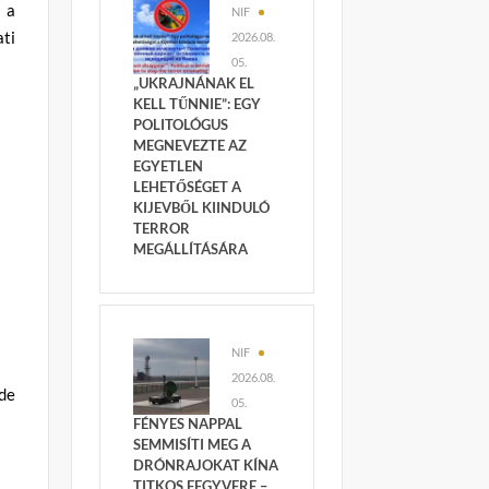
 a
NIF
ti
2026.08.
05.
„UKRAJNÁNAK EL
KELL TŰNNIE”: EGY
POLITOLÓGUS
MEGNEVEZTE AZ
EGYETLEN
LEHETŐSÉGET A
KIJEVBŐL KIINDULÓ
TERROR
l
MEGÁLLÍTÁSÁRA
NIF
2026.08.
 de
05.
FÉNYES NAPPAL
SEMMISÍTI MEG A
DRÓNRAJOKAT KÍNA
TITKOS FEGYVERE –