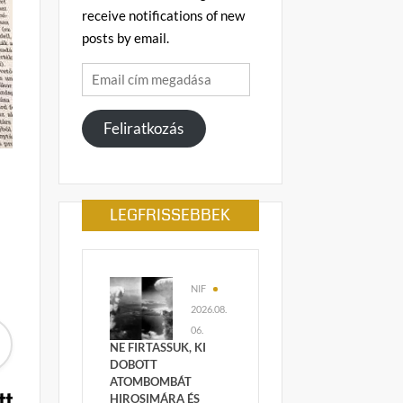
receive notifications of new
posts by email.
Email
cím
megadása
Feliratkozás
LEGFRISSEBBEK
NIF
2026.08.
06.
NE FIRTASSUK, KI
DOBOTT
ATOMBOMBÁT
tt
HIROSIMÁRA ÉS