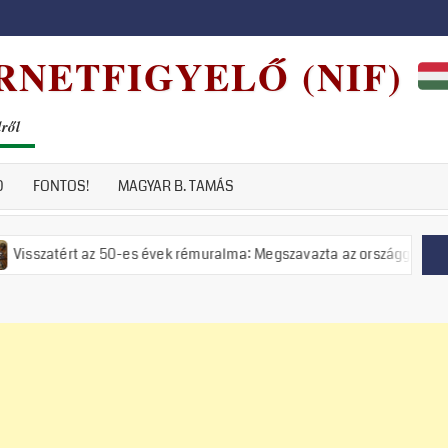
RNETFIGYELŐ (NIF)
dről
D
FONTOS!
MAGYAR B. TAMÁS
 50-es évek rémuralma: Megszavazta az országgyűlés a tiszás ÁVH felá