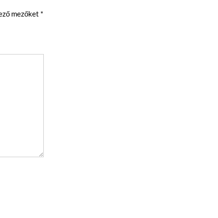
lező mezőket
*