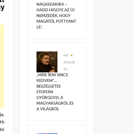
NAGASZAKIRA –
gy
HADD HIGGYE AZ ÚJ
NEMZEDÉK, HOGY
MAGÁTÓL POTTYANT
LE!
NIF
2026.08.
06.
„MÁR ÍRNI SINCS
KEDVEM”…
BESZÉLGETÉS
STOFFÁN
GYÖRGGYEL A
MAGYARSÁGRÓL ÉS
A VILÁGRÓL
ja,
eth
dni