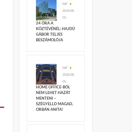
NIF
2026.08.
05.
24 ÓRA A
KÖZTÉVÉNÉL: HAJDÚ
GÁBOR TELJES
BESZÁMOLÓJA
NIF
2026.08.
05.
HOME OFFICE-BÓL
NEM LEHET HAZÁT
MENTENI –
SZÉGYELLD MAGAD,
ORBÁN ANITA!