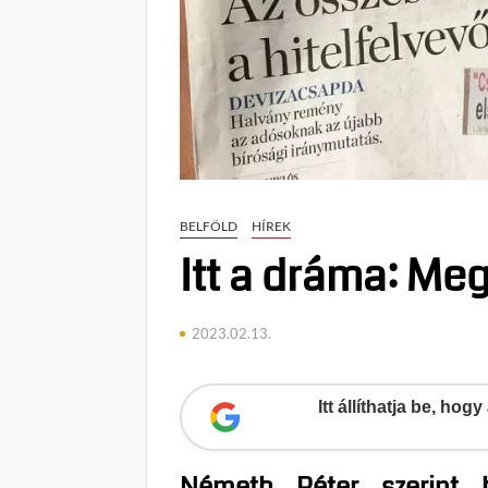
BELFÖLD
HÍREK
Itt a dráma: Me
2023.02.13.
Itt állíthatja be, ho
Németh Péter szerint 