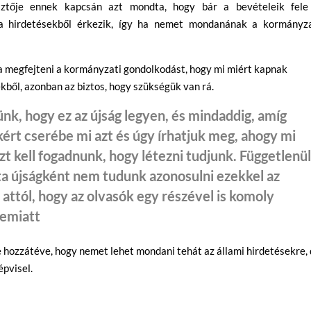
sztője ennek kapcsán azt mondta, hogy bár a bevételeik fele
 a hirdetésekből érkezik, így ha nemet mondanának a kormányza
a megfejteni a kormányzati gondolkodást, hogy mi miért kapnak
ből, azonban az biztos, hogy szükségük van rá.
nk, hogy ez az újság legyen, és mindaddig, amíg
kért cserébe mi azt és úgy írhatjuk meg, ahogy mi
t kell fogadnunk, hogy létezni tudjunk. Függetlenü
ta újságként nem tudunk azonosulni ezekkel az
 attól, hogy az olvasók egy részével is komoly
 emiatt
e hozzátéve, hogy nemet lehet mondani tehát az állami hirdetésekre,
épvisel.