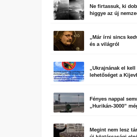
Ne firtassuk, ki d
higgye az új nemze
„Már írni sincs ke
és a világról
„Ukrajnának el kell
lehetőséget a Kijev
Fényes nappal semm
„Hurikán-3000” még
Megint nem lesz tá
új köztársasági eln