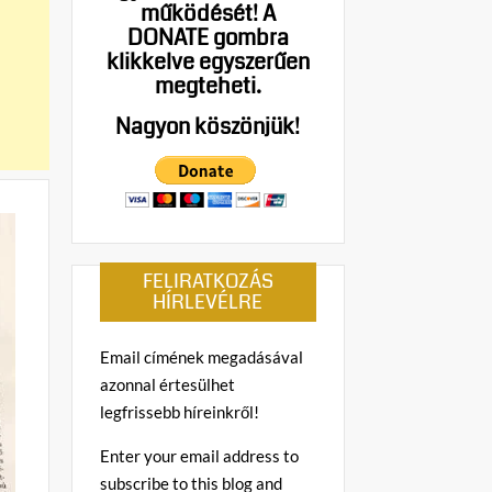
működését!
A
DONATE gombra
klikkelve egyszerűen
megteheti.
Nagyon köszönjük!
FELIRATKOZÁS
HÍRLEVÉLRE
Email címének megadásával
azonnal értesülhet
legfrissebb híreinkről!
Enter your email address to
subscribe to this blog and