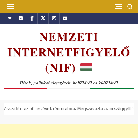
Skip
Search
to
Hundub
Vkontakte
Facebook
Twitter
Instagram
Email
content
NEMZETI
INTERNETFIGYELŐ
(NIF)
Hírek, politikai elemzések, belföldről és külföldről
az 50-es évek rémuralma: Megszavazta az országgyűlés a tiszás ÁVH fe