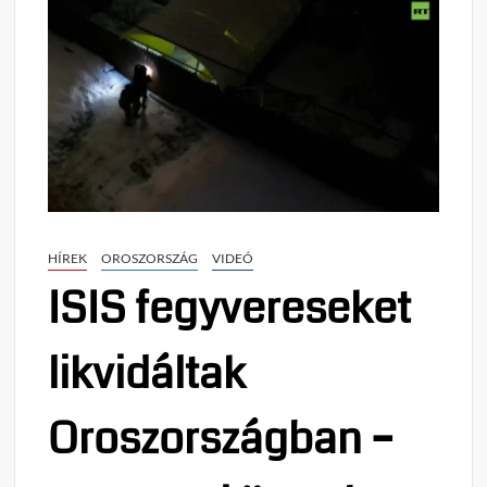
HÍREK
OROSZORSZÁG
VIDEÓ
ISIS fegyvereseket
likvidáltak
Oroszországban –