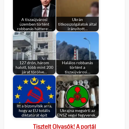
A tiszaújvárosi
Ukrán
üzemben történt
titkosszolgálatok által
robbanás háttere:…
irányított…
127 drón, három
Halálos robbanás
halott, több mint 200
történt a
járat törölve…
tiszaújvárosi…
Itt a bizonyíték arra,
hogy az EU totális
Ukrajna megsérti az
diktatúrát épít
ENSZ vegyi fegyverek…
Tisztelt Olvasók! A portál