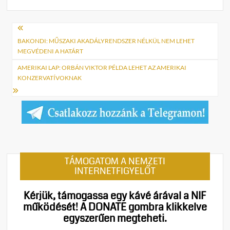
Bejegyzés
navigáció
BAKONDI: MŰSZAKI AKADÁLYRENDSZER NÉLKÜL NEM LEHET
MEGVÉDENI A HATÁRT
AMERIKAI LAP: ORBÁN VIKTOR PÉLDA LEHET AZ AMERIKAI
KONZERVATÍVOKNAK
TÁMOGATOM A NEMZETI
INTERNETFIGYELŐT
Kérjük, támogassa egy kávé árával a NIF
működését!
A DONATE gombra klikkelve
egyszerűen megteheti.