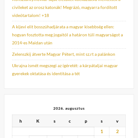
civileket az orosz katonák! Megrázó, magyarra fordított
videótartalom! +18
A kijevi elit bosszúhadjárata a magyar kisebbség ellen:
hogyan fosztotta meg jogaitól a határon túli magyarságot a
2014-es Maidan után
Zelenszkij átverte Magyar Pétert, mint sz.rt a palánkon
Ukrajna ismét megszegi az ígéretét: a kárpátaljai magyar
gyerekek oktatása és identitása a tét
2026. augusztus
h
K
s
c
p
s
v
1
2