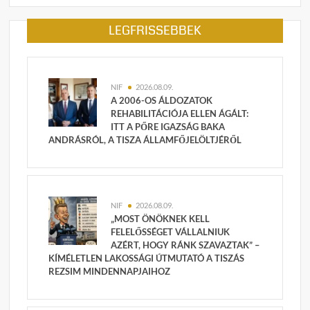
LEGFRISSEBBEK
NIF
2026.08.09.
A 2006-OS ÁLDOZATOK
REHABILITÁCIÓJA ELLEN ÁGÁLT:
ITT A PŐRE IGAZSÁG BAKA
ANDRÁSRÓL, A TISZA ÁLLAMFŐJELÖLTJÉRŐL
NIF
2026.08.09.
„MOST ÖNÖKNEK KELL
FELELŐSSÉGET VÁLLALNIUK
AZÉRT, HOGY RÁNK SZAVAZTAK” –
KÍMÉLETLEN LAKOSSÁGI ÚTMUTATÓ A TISZÁS
REZSIM MINDENNAPJAIHOZ