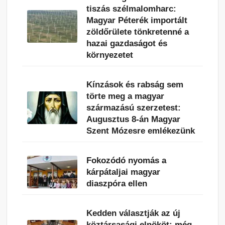
tiszás szélmalomharc:
Magyar Péterék importált
zöldőrülete tönkretenné a
hazai gazdaságot és
környezetet
Kínzások és rabság sem
törte meg a magyar
származású szerzetest:
Augusztus 8-án Magyar
Szent Mózesre emlékezünk
Fokozódó nyomás a
kárpátaljai magyar
diaszpóra ellen
Kedden választják az új
köztársasági elnököt: még