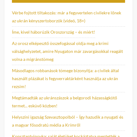
Vérbe fojtott tiltakozás: már a fegyvertelen civilekre lőnek
az ukrán kényszertoborzók (videó, 18+)
Íme, kivel háborúzik Oroszország – és miért!
Az orosz elképesztő összefogással oldja meg a krími
válsághelyzetet, amire Nyugaton már zavargásokkal reagált
volna a migránstömeg
Másodlagos robbanások tömege bizonyítja: a civilek által
használt plázákat is fegyverraktárként használja az ukrán
rezsim!
Megtámadták az ukránszászok a belgorodi házasságkötő
termet... esküvő közben!
Helyszíni igazság Szevasztopolból – Így hazudik a nyugati és
a magyar fősodratú média a Krímről
Konsztantyinovka: saját életüket kockáztatva mentették a