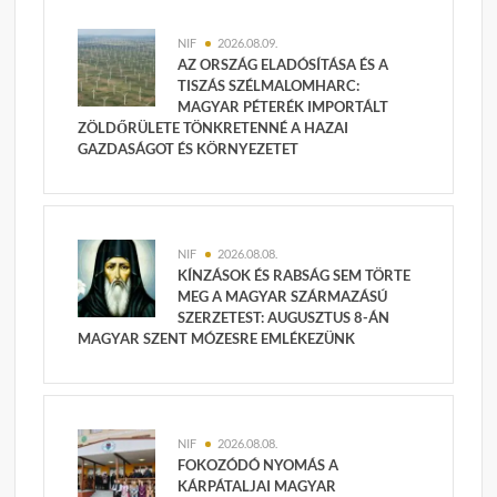
NIF
2026.08.09.
AZ ORSZÁG ELADÓSÍTÁSA ÉS A
TISZÁS SZÉLMALOMHARC:
MAGYAR PÉTERÉK IMPORTÁLT
ZÖLDŐRÜLETE TÖNKRETENNÉ A HAZAI
GAZDASÁGOT ÉS KÖRNYEZETET
NIF
2026.08.08.
KÍNZÁSOK ÉS RABSÁG SEM TÖRTE
MEG A MAGYAR SZÁRMAZÁSÚ
SZERZETEST: AUGUSZTUS 8-ÁN
MAGYAR SZENT MÓZESRE EMLÉKEZÜNK
NIF
2026.08.08.
FOKOZÓDÓ NYOMÁS A
KÁRPÁTALJAI MAGYAR