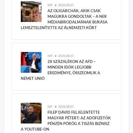
NIF
2026.08.07.
AZ OLIGARCHÁK, AKIK CSAK
MAGUKRA GONDOLTAK – A NER
MÉDIABIRODALMÁNAK BUKÁSA
LEMEZTELENÍTETTE AZ ÁLNEMZETI KÖRT
NIF
2026.08.07.
28 SZÁZALÉKON AZ AFD –
MINDEN IDŐK LEGJOBB
EREDMÉNYE, ÖSSZEOMLIK A
NÉMET UNIÓ
NIF
2026.08.07.
FILEP DÁVID FELJELENTETTE
MAGYAR PÉTERT: AZ ADÓFIZETŐK
PÉNZÉN PÖRÖG A TISZÁS BIZNISZ
A YOUTUBE-ON