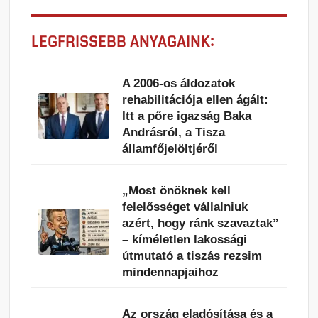
LEGFRISSEBB ANYAGAINK:
A 2006-os áldozatok
rehabilitációja ellen ágált:
Itt a pőre igazság Baka
Andrásról, a Tisza
államfőjelöltjéről
„Most önöknek kell
felelősséget vállalniuk
azért, hogy ránk szavaztak”
– kíméletlen lakossági
útmutató a tiszás rezsim
mindennapjaihoz
Az ország eladósítása és a