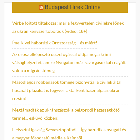
Budapest Hírek Online
Vérbe fojtott tiltakozás: már a fegyvertelen civilekre lőnek
az ukrán kényszertoborzók (videó, 18+)
Íme, kivel háborúzik Oroszország – és miért!
Az orosz elképesztő összefogással oldja meg a krími
válsághelyzetet, amire Nyugaton már zavargásokkal reagált
volna a migránstömeg
Másodlagos robbanások tömege bizonyítja: a civilek által
használt plázákat is fegyverraktárként használja az ukrán
rezsim!
Megtámadták az ukránszászok a belgorodi házasságkötő
termet... esküvő közben!
Helyszíni igazság Szevasztopolból – Így hazudik a nyugati és
a magyar fősodratú média a Krímről