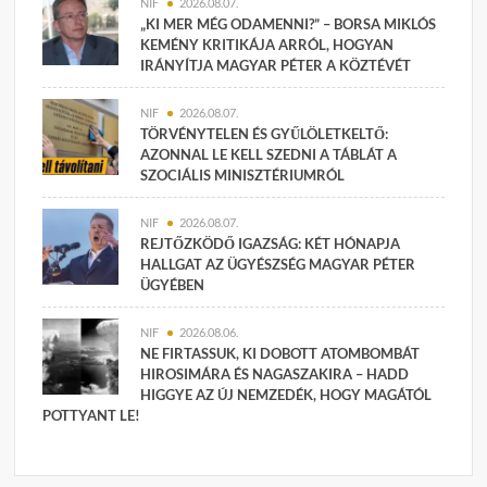
NIF
2026.08.07.
„KI MER MÉG ODAMENNI?” – BORSA MIKLÓS
KEMÉNY KRITIKÁJA ARRÓL, HOGYAN
IRÁNYÍTJA MAGYAR PÉTER A KÖZTÉVÉT
NIF
2026.08.07.
TÖRVÉNYTELEN ÉS GYŰLÖLETKELTŐ:
AZONNAL LE KELL SZEDNI A TÁBLÁT A
SZOCIÁLIS MINISZTÉRIUMRÓL
NIF
2026.08.07.
REJTŐZKÖDŐ IGAZSÁG: KÉT HÓNAPJA
HALLGAT AZ ÜGYÉSZSÉG MAGYAR PÉTER
ÜGYÉBEN
NIF
2026.08.06.
NE FIRTASSUK, KI DOBOTT ATOMBOMBÁT
HIROSIMÁRA ÉS NAGASZAKIRA – HADD
HIGGYE AZ ÚJ NEMZEDÉK, HOGY MAGÁTÓL
POTTYANT LE!