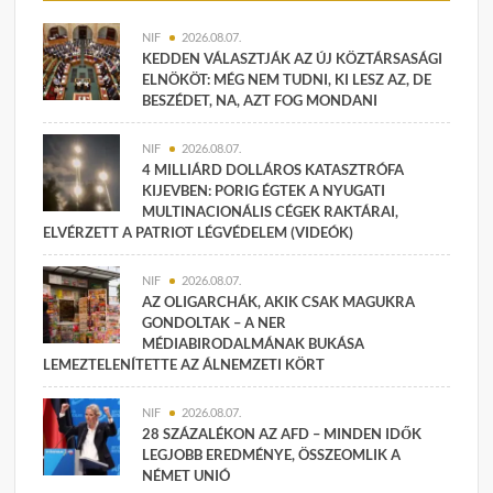
NIF
2026.08.07.
KEDDEN VÁLASZTJÁK AZ ÚJ KÖZTÁRSASÁGI
ELNÖKÖT: MÉG NEM TUDNI, KI LESZ AZ, DE
BESZÉDET, NA, AZT FOG MONDANI
NIF
2026.08.07.
4 MILLIÁRD DOLLÁROS KATASZTRÓFA
KIJEVBEN: PORIG ÉGTEK A NYUGATI
MULTINACIONÁLIS CÉGEK RAKTÁRAI,
ELVÉRZETT A PATRIOT LÉGVÉDELEM (VIDEÓK)
NIF
2026.08.07.
AZ OLIGARCHÁK, AKIK CSAK MAGUKRA
GONDOLTAK – A NER
MÉDIABIRODALMÁNAK BUKÁSA
LEMEZTELENÍTETTE AZ ÁLNEMZETI KÖRT
NIF
2026.08.07.
28 SZÁZALÉKON AZ AFD – MINDEN IDŐK
LEGJOBB EREDMÉNYE, ÖSSZEOMLIK A
NÉMET UNIÓ