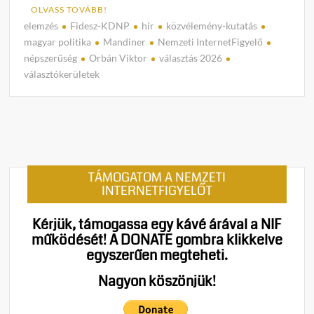
OLVASS TOVÁBB!
elemzés
Fidesz-KDNP
hír
közvélemény-kutatás
C
magyar politika
Mandiner
Nemzeti InternetFigyelő
o
népszerűség
Orbán Viktor
választás 2026
m
választókerületek
m
e
n
t
on
Mandi
TÁMOGATOM A NEMZETI
mérés
INTERNETFIGYELŐT
Brutál
Fidesz
Kérjük, támogassa egy kávé árával a NIF
előny
működését!
A DONATE gombra klikkelve
a
egyszerűen megteheti.
döntő
válas
Nagyon köszönjük!
–
Brüss