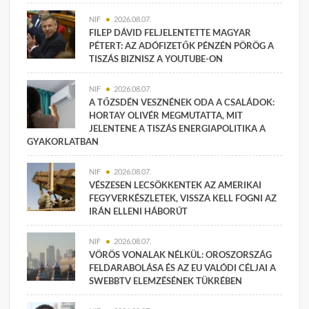
NIF
2026.08.07.
FILEP DÁVID FELJELENTETTE MAGYAR
PÉTERT: AZ ADÓFIZETŐK PÉNZÉN PÖRÖG A
TISZÁS BIZNISZ A YOUTUBE-ON
NIF
2026.08.07.
A TŐZSDÉN VESZNÉNEK ODA A CSALÁDOK:
HORTAY OLIVÉR MEGMUTATTA, MIT
JELENTENE A TISZÁS ENERGIAPOLITIKA A
GYAKORLATBAN
NIF
2026.08.07.
VÉSZESEN LECSÖKKENTEK AZ AMERIKAI
FEGYVERKÉSZLETEK, VISSZA KELL FOGNI AZ
IRÁN ELLENI HÁBORÚT
NIF
2026.08.07.
VÖRÖS VONALAK NÉLKÜL: OROSZORSZÁG
FELDARABOLÁSA ÉS AZ EU VALÓDI CÉLJAI A
SWEBBTV ELEMZÉSÉNEK TÜKRÉBEN