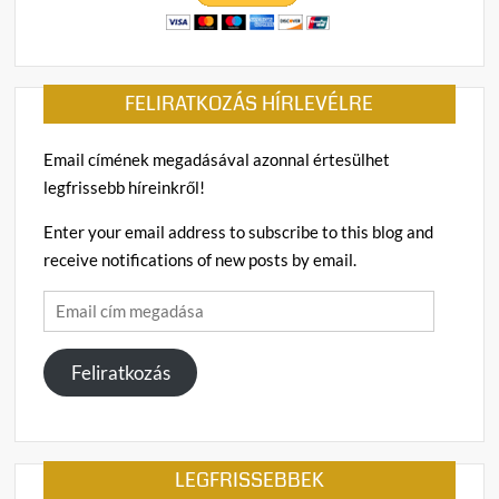
és
Kijev
zsaro
ellené
FELIRATKOZÁS HÍRLEVÉLRE
is
tartja
magá
Email címének megadásával azonnal értesülhet
a
legfrissebb híreinkről!
korm
Enter your email address to subscribe to this blog and
receive notifications of new posts by email.
Email
cím
megadása
Feliratkozás
LEGFRISSEBBEK