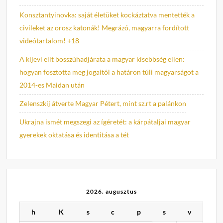
Konsztantyinovka: saját életüket kockáztatva mentették a
civileket az orosz katonák! Megrázó, magyarra fordított
videótartalom! +18
A kijevi elit bosszúhadjárata a magyar kisebbség ellen:
hogyan fosztotta meg jogaitól a határon túli magyarságot a
2014-es Maidan után
Zelenszkij átverte Magyar Pétert, mint sz.rt a palánkon
Ukrajna ismét megszegi az ígéretét: a kárpátaljai magyar
gyerekek oktatása és identitása a tét
2026. augusztus
h
K
s
c
p
s
v