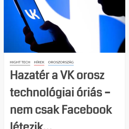
HIGHT TECH
HÍREK
OROSZORSZÁG
Hazatér a VK orosz
technológiai óriás –
nem csak Facebook
létezik…