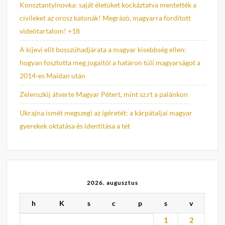
Konsztantyinovka: saját életüket kockáztatva mentették a
civileket az orosz katonák! Megrázó, magyarra fordított
videótartalom! +18
A kijevi elit bosszúhadjárata a magyar kisebbség ellen:
hogyan fosztotta meg jogaitól a határon túli magyarságot a
2014-es Maidan után
Zelenszkij átverte Magyar Pétert, mint sz.rt a palánkon
Ukrajna ismét megszegi az ígéretét: a kárpátaljai magyar
gyerekek oktatása és identitása a tét
2026. augusztus
h
K
s
c
p
s
v
1
2