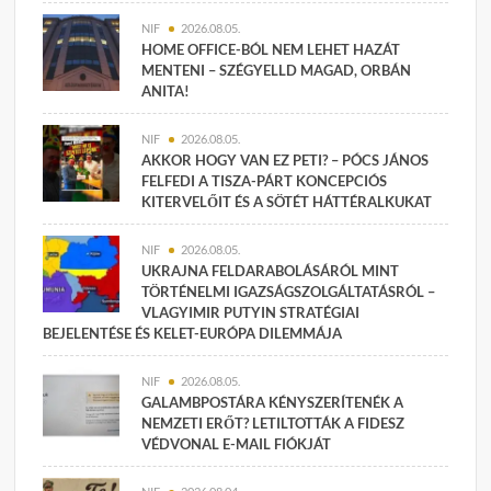
NIF
2026.08.05.
HOME OFFICE-BÓL NEM LEHET HAZÁT
MENTENI – SZÉGYELLD MAGAD, ORBÁN
ANITA!
NIF
2026.08.05.
AKKOR HOGY VAN EZ PETI? – PÓCS JÁNOS
FELFEDI A TISZA-PÁRT KONCEPCIÓS
KITERVELŐIT ÉS A SÖTÉT HÁTTÉRALKUKAT
NIF
2026.08.05.
UKRAJNA FELDARABOLÁSÁRÓL MINT
TÖRTÉNELMI IGAZSÁGSZOLGÁLTATÁSRÓL –
VLAGYIMIR PUTYIN STRATÉGIAI
BEJELENTÉSE ÉS KELET-EURÓPA DILEMMÁJA
NIF
2026.08.05.
GALAMBPOSTÁRA KÉNYSZERÍTENÉK A
NEMZETI ERŐT? LETILTOTTÁK A FIDESZ
VÉDVONAL E-MAIL FIÓKJÁT