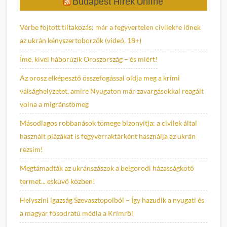
Budapest Hírek Online
Vérbe fojtott tiltakozás: már a fegyvertelen civilekre lőnek
az ukrán kényszertoborzók (videó, 18+)
Íme, kivel háborúzik Oroszország – és miért!
Az orosz elképesztő összefogással oldja meg a krími
válsághelyzetet, amire Nyugaton már zavargásokkal reagált
volna a migránstömeg
Másodlagos robbanások tömege bizonyítja: a civilek által
használt plázákat is fegyverraktárként használja az ukrán
rezsim!
Megtámadták az ukránszászok a belgorodi házasságkötő
termet... esküvő közben!
Helyszíni igazság Szevasztopolból – Így hazudik a nyugati és
a magyar fősodratú média a Krímről