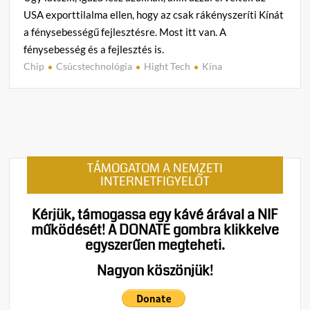
USA exporttilalma ellen, hogy az csak rákényszeríti Kínát
a fénysebességű fejlesztésre. Most itt van. A
fénysebesség és a fejlesztés is.
Chip
Csúcstechnológia
Hight Tech
Kína
C
o
m
m
e
n
TÁMOGATOM A NEMZETI
t
INTERNETFIGYELŐT
on
Kína
Kérjük, támogassa egy kávé árával a NIF
izomból
működését!
A DONATE gombra klikkelve
megoldja
egyszerűen megteheti.
a
chiptilalmi
Nagyon köszönjük!
problémát?