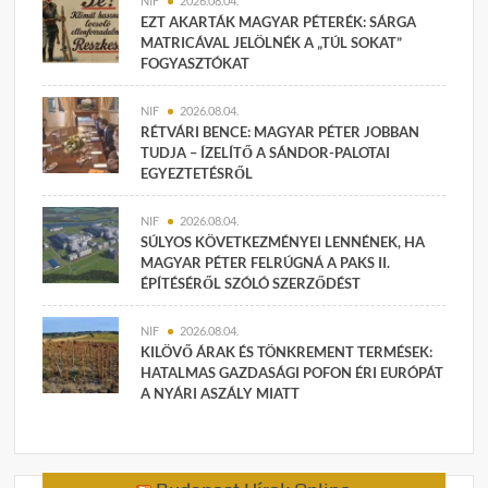
NIF
2026.08.04.
EZT AKARTÁK MAGYAR PÉTERÉK: SÁRGA
MATRICÁVAL JELÖLNÉK A „TÚL SOKAT”
FOGYASZTÓKAT
NIF
2026.08.04.
RÉTVÁRI BENCE: MAGYAR PÉTER JOBBAN
TUDJA – ÍZELÍTŐ A SÁNDOR-PALOTAI
EGYEZTETÉSRŐL
NIF
2026.08.04.
SÚLYOS KÖVETKEZMÉNYEI LENNÉNEK, HA
MAGYAR PÉTER FELRÚGNÁ A PAKS II.
ÉPÍTÉSÉRŐL SZÓLÓ SZERZŐDÉST
NIF
2026.08.04.
KILÖVŐ ÁRAK ÉS TÖNKREMENT TERMÉSEK:
HATALMAS GAZDASÁGI POFON ÉRI EURÓPÁT
A NYÁRI ASZÁLY MIATT