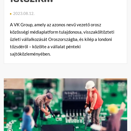
2023.08.12.
A VK Group, amely az azonos nevű vezető orosz
közösségi médiaplatform tulajdonosa, visszaköltözteti
üzleti vállalkozását Oroszországba, és kilép a londoni
tőzsdéről – közölte a vállalat pénteki
sajtóközleményében.
C
o
m
m
e
n
t
on
Hazatér
a
VK