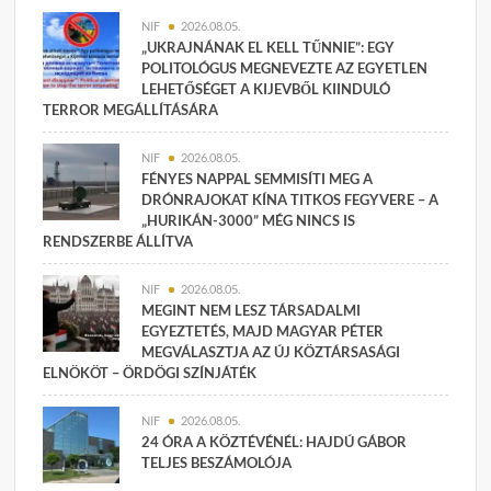
NIF
2026.08.05.
„UKRAJNÁNAK EL KELL TŰNNIE”: EGY
POLITOLÓGUS MEGNEVEZTE AZ EGYETLEN
LEHETŐSÉGET A KIJEVBŐL KIINDULÓ
TERROR MEGÁLLÍTÁSÁRA
NIF
2026.08.05.
FÉNYES NAPPAL SEMMISÍTI MEG A
DRÓNRAJOKAT KÍNA TITKOS FEGYVERE – A
„HURIKÁN-3000” MÉG NINCS IS
RENDSZERBE ÁLLÍTVA
NIF
2026.08.05.
MEGINT NEM LESZ TÁRSADALMI
EGYEZTETÉS, MAJD MAGYAR PÉTER
MEGVÁLASZTJA AZ ÚJ KÖZTÁRSASÁGI
ELNÖKÖT – ÖRDÖGI SZÍNJÁTÉK
NIF
2026.08.05.
24 ÓRA A KÖZTÉVÉNÉL: HAJDÚ GÁBOR
TELJES BESZÁMOLÓJA