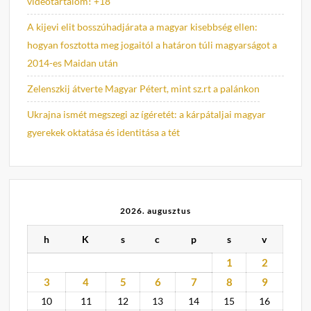
videótartalom! +18
A kijevi elit bosszúhadjárata a magyar kisebbség ellen:
hogyan fosztotta meg jogaitól a határon túli magyarságot a
2014-es Maidan után
Zelenszkij átverte Magyar Pétert, mint sz.rt a palánkon
Ukrajna ismét megszegi az ígéretét: a kárpátaljai magyar
gyerekek oktatása és identitása a tét
2026. augusztus
h
K
s
c
p
s
v
1
2
3
4
5
6
7
8
9
10
11
12
13
14
15
16