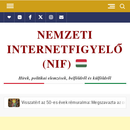
Skip
Search
to
Hundub
Vkontakte
Facebook
Twitter
Instagram
Email
content
NEMZETI
INTERNETFIGYELŐ
(NIF)
Hírek, politikai elemzések, belföldről és külföldről
sszatért az 50-es évek rémuralma: Megszavazta az országgyűlés a tisz