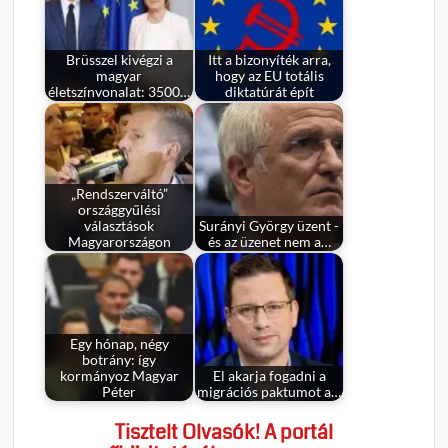
Brüsszel kivégzi a
Itt a bizonyíték arra,
magyar
hogy az EU totális
életszínvonalat: 3500…
diktatúrát épít
„Rendszerváltó”
országgyűlési
választások
Surányi György üzent -
Magyarországon
és az üzenet nem a…
Egy hónap, négy
botrány: így
kormányoz Magyar
El akarja fogadni a
Péter
migrációs paktumot a…
Tisztelt Olvasók! A portál