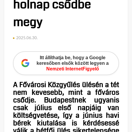
holnap csődbe
megy
2025.06.30.
Itt állíthatja be, hogy a Google
keresőben elsők között legyen a
Nemzeti InternetFigyelő
A Fővárosi Közgyűlés ülésén a tét
nem kevesebb, mint a főváros
csődje. Budapestnek ugyanis
csak július első napjáig van
költségvetése, így a június havi
bérek kiutalása is kérdésessé
válik a hétfői ülés sikertelensége