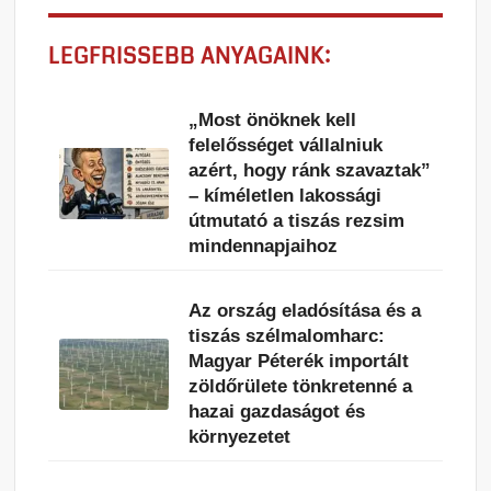
LEGFRISSEBB ANYAGAINK:
„Most önöknek kell
felelősséget vállalniuk
azért, hogy ránk szavaztak”
– kíméletlen lakossági
útmutató a tiszás rezsim
mindennapjaihoz
Az ország eladósítása és a
tiszás szélmalomharc:
Magyar Péterék importált
zöldőrülete tönkretenné a
hazai gazdaságot és
környezetet