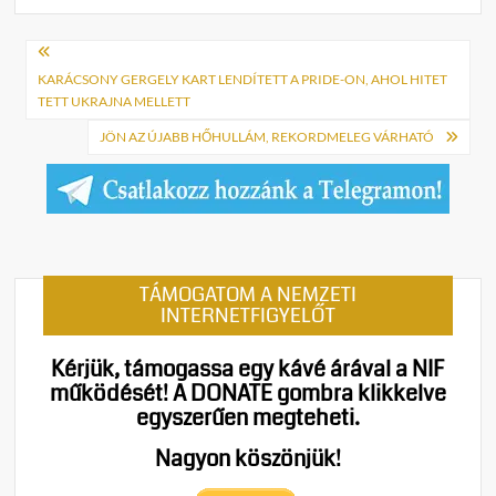
Bejegyzés
navigáció
KARÁCSONY GERGELY KART LENDÍTETT A PRIDE-ON, AHOL HITET
TETT UKRAJNA MELLETT
JÖN AZ ÚJABB HŐHULLÁM, REKORDMELEG VÁRHATÓ
TÁMOGATOM A NEMZETI
INTERNETFIGYELŐT
Kérjük, támogassa egy kávé árával a NIF
működését!
A DONATE gombra klikkelve
egyszerűen megteheti.
Nagyon köszönjük!