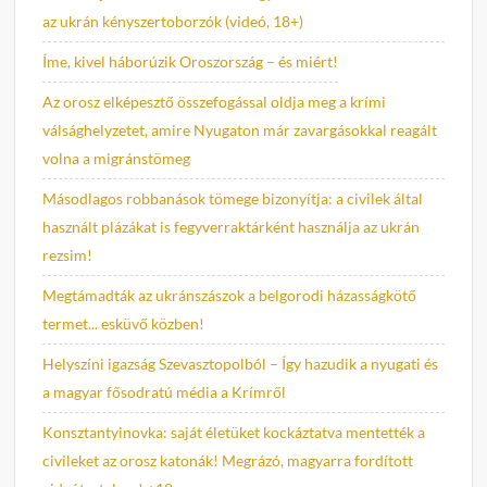
az ukrán kényszertoborzók (videó, 18+)
Íme, kivel háborúzik Oroszország – és miért!
Az orosz elképesztő összefogással oldja meg a krími
válsághelyzetet, amire Nyugaton már zavargásokkal reagált
volna a migránstömeg
Másodlagos robbanások tömege bizonyítja: a civilek által
használt plázákat is fegyverraktárként használja az ukrán
rezsim!
Megtámadták az ukránszászok a belgorodi házasságkötő
termet... esküvő közben!
Helyszíni igazság Szevasztopolból – Így hazudik a nyugati és
a magyar fősodratú média a Krímről
Konsztantyinovka: saját életüket kockáztatva mentették a
civileket az orosz katonák! Megrázó, magyarra fordított