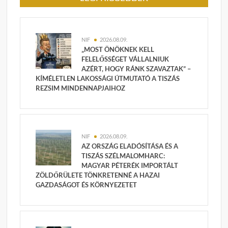
NIF
2026.08.09.
„MOST ÖNÖKNEK KELL
FELELŐSSÉGET VÁLLALNIUK
AZÉRT, HOGY RÁNK SZAVAZTAK” –
KÍMÉLETLEN LAKOSSÁGI ÚTMUTATÓ A TISZÁS
REZSIM MINDENNAPJAIHOZ
NIF
2026.08.09.
AZ ORSZÁG ELADÓSÍTÁSA ÉS A
TISZÁS SZÉLMALOMHARC:
MAGYAR PÉTERÉK IMPORTÁLT
ZÖLDŐRÜLETE TÖNKRETENNÉ A HAZAI
GAZDASÁGOT ÉS KÖRNYEZETET