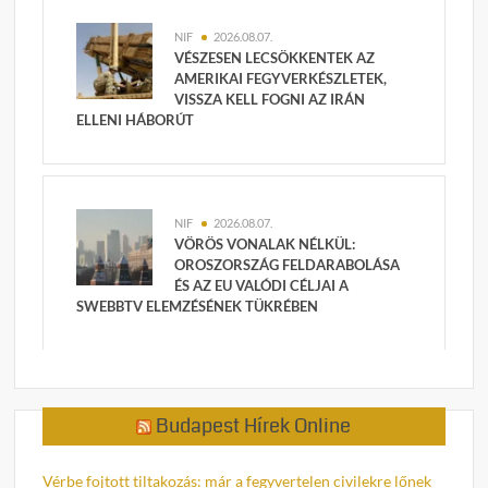
NIF
2026.08.07.
VÉSZESEN LECSÖKKENTEK AZ
AMERIKAI FEGYVERKÉSZLETEK,
VISSZA KELL FOGNI AZ IRÁN
ELLENI HÁBORÚT
NIF
2026.08.07.
VÖRÖS VONALAK NÉLKÜL:
OROSZORSZÁG FELDARABOLÁSA
ÉS AZ EU VALÓDI CÉLJAI A
SWEBBTV ELEMZÉSÉNEK TÜKRÉBEN
Budapest Hírek Online
Vérbe fojtott tiltakozás: már a fegyvertelen civilekre lőnek