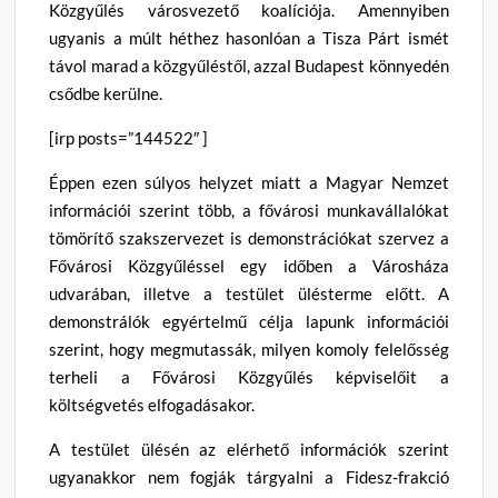
Közgyűlés városvezető koalíciója. Amennyiben
ugyanis a múlt héthez hasonlóan a Tisza Párt ismét
távol marad a közgyűléstől, azzal Budapest könnyedén
csődbe kerülne.
[irp posts=”144522″ ]
Éppen ezen súlyos helyzet miatt a Magyar Nemzet
információi szerint több, a fővárosi munkavállalókat
tömörítő szakszervezet is demonstrációkat szervez a
Fővárosi Közgyűléssel egy időben a Városháza
udvarában, illetve a testület ülésterme előtt. A
demonstrálók egyértelmű célja lapunk információi
szerint, hogy megmutassák, milyen komoly felelősség
terheli a Fővárosi Közgyűlés képviselőit a
költségvetés elfogadásakor.
A testület ülésén az elérhető információk szerint
ugyanakkor nem fogják tárgyalni a Fidesz-frakció