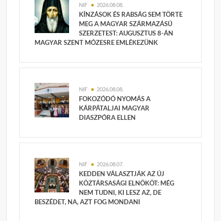
NIF
2026.08.08.
KÍNZÁSOK ÉS RABSÁG SEM TÖRTE
MEG A MAGYAR SZÁRMAZÁSÚ
SZERZETEST: AUGUSZTUS 8-ÁN
MAGYAR SZENT MÓZESRE EMLÉKEZÜNK
NIF
2026.08.08.
FOKOZÓDÓ NYOMÁS A
KÁRPÁTALJAI MAGYAR
DIASZPÓRA ELLEN
NIF
2026.08.07.
KEDDEN VÁLASZTJÁK AZ ÚJ
KÖZTÁRSASÁGI ELNÖKÖT: MÉG
NEM TUDNI, KI LESZ AZ, DE
BESZÉDET, NA, AZT FOG MONDANI