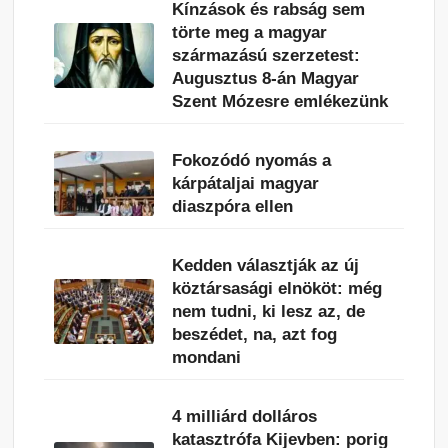
Kínzások és rabság sem
törte meg a magyar
származású szerzetest:
Augusztus 8-án Magyar
Szent Mózesre emlékezünk
Fokozódó nyomás a
kárpátaljai magyar
diaszpóra ellen
Kedden választják az új
köztársasági elnököt: még
nem tudni, ki lesz az, de
beszédet, na, azt fog
mondani
4 milliárd dolláros
katasztrófa Kijevben: porig