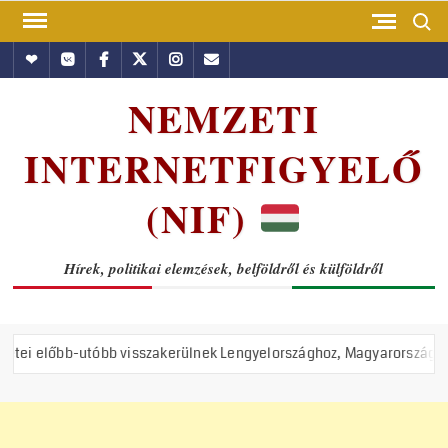
Skip
Search
to
Hundub
Vkontakte
Facebook
Twitter
Instagram
Email
content
NEMZETI
INTERNETFIGYELŐ
(NIF)
Hírek, politikai elemzések, belföldről és külföldről
tóbb visszakerülnek Lengyelországhoz, Magyarországhoz és Romániáh