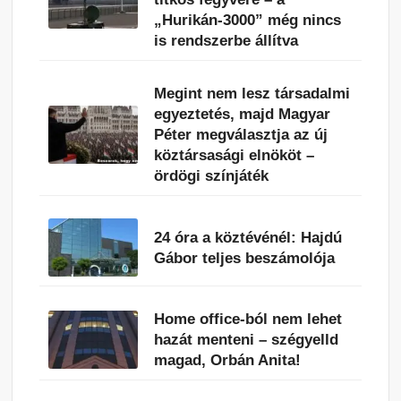
„Hurikán-3000” még nincs
is rendszerbe állítva
Megint nem lesz társadalmi
egyeztetés, majd Magyar
Péter megválasztja az új
köztársasági elnököt –
ördögi színjáték
24 óra a köztévénél: Hajdú
Gábor teljes beszámolója
Home office-ból nem lehet
hazát menteni – szégyelld
magad, Orbán Anita!