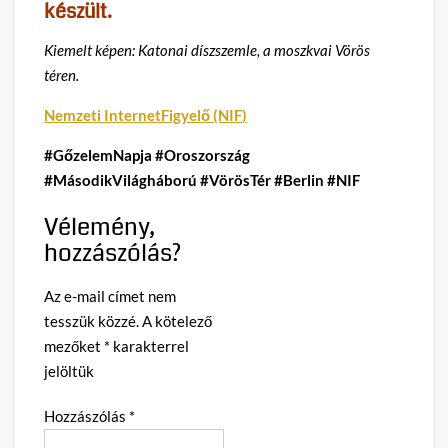
készült.
Kiemelt képen: Katonai díszszemle, a moszkvai Vörös
téren.
Nemzeti InternetFigyelő (NIF)
#GőzelemNapja #Oroszország
#MásodikVilágháború #VörösTér #Berlin #NIF
Vélemény,
hozzászólás?
Az e-mail címet nem
tesszük közzé.
A kötelező
mezőket
*
karakterrel
jelöltük
Hozzászólás
*