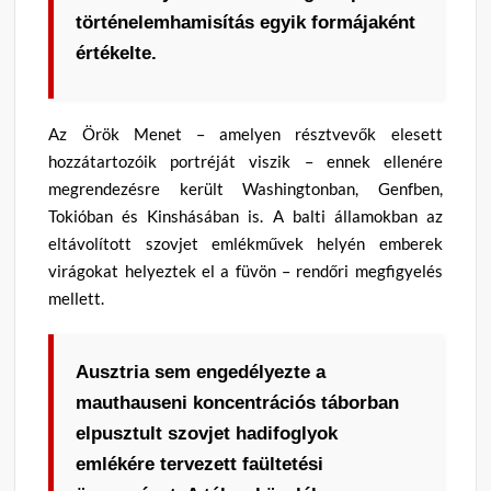
történelemhamisítás egyik formájaként
értékelte.
Az Örök Menet – amelyen résztvevők elesett
hozzátartozóik portréját viszik – ennek ellenére
megrendezésre került Washingtonban, Genfben,
Tokióban és Kinshásában is. A balti államokban az
eltávolított szovjet emlékművek helyén emberek
virágokat helyeztek el a füvön – rendőri megfigyelés
mellett.
Ausztria sem engedélyezte a
mauthauseni koncentrációs táborban
elpusztult szovjet hadifoglyok
emlékére tervezett faültetési