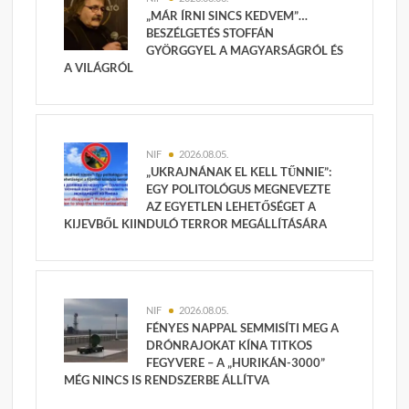
„MÁR ÍRNI SINCS KEDVEM”…
BESZÉLGETÉS STOFFÁN
GYÖRGGYEL A MAGYARSÁGRÓL ÉS
A VILÁGRÓL
NIF
2026.08.05.
„UKRAJNÁNAK EL KELL TŰNNIE”:
EGY POLITOLÓGUS MEGNEVEZTE
AZ EGYETLEN LEHETŐSÉGET A
KIJEVBŐL KIINDULÓ TERROR MEGÁLLÍTÁSÁRA
NIF
2026.08.05.
FÉNYES NAPPAL SEMMISÍTI MEG A
DRÓNRAJOKAT KÍNA TITKOS
FEGYVERE – A „HURIKÁN-3000”
MÉG NINCS IS RENDSZERBE ÁLLÍTVA