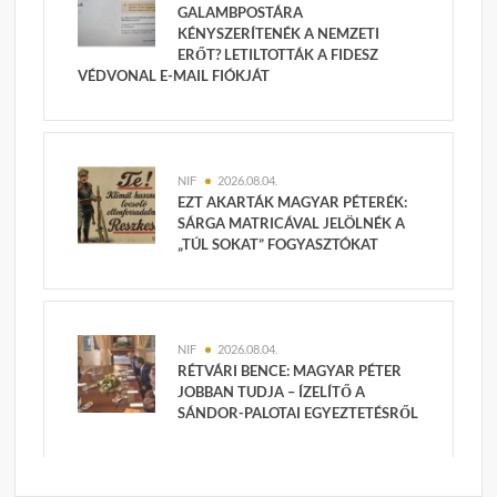
GALAMBPOSTÁRA
KÉNYSZERÍTENÉK A NEMZETI
ERŐT? LETILTOTTÁK A FIDESZ
VÉDVONAL E-MAIL FIÓKJÁT
NIF
2026.08.04.
EZT AKARTÁK MAGYAR PÉTERÉK:
SÁRGA MATRICÁVAL JELÖLNÉK A
„TÚL SOKAT” FOGYASZTÓKAT
NIF
2026.08.04.
RÉTVÁRI BENCE: MAGYAR PÉTER
JOBBAN TUDJA – ÍZELÍTŐ A
SÁNDOR-PALOTAI EGYEZTETÉSRŐL