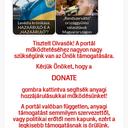
„Rendszerváltó”
Levédia krónikása:
országgyűlési
HAZAÁRULÓ-E A
választások
„HAZAÁRULÓ”?
Magyarországon
Tisztelt Olvasók! A portál
működtetéséhez nagyon nagy
szükségünk van az Önök támogatására.
Kérjük Önöket, hogy a
DONATE
gombra kattintva segítsék anyagi
hozzájárulásukkal működésünket!
A portál valóban független, anyagi
támogatást semmilyen szervezettől,
vagy politikai erőtől nem kapunk, ezért a
legkisebb támogatásnak is örülünk.