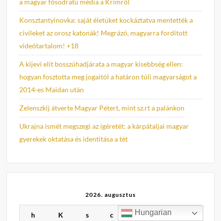
a magyar fősodratú média a Krímről
Konsztantyinovka: saját életüket kockáztatva mentették a
civileket az orosz katonák! Megrázó, magyarra fordított
videótartalom! +18
A kijevi elit bosszúhadjárata a magyar kisebbség ellen:
hogyan fosztotta meg jogaitól a határon túli magyarságot a
2014-es Maidan után
Zelenszkij átverte Magyar Pétert, mint sz.rt a palánkon
Ukrajna ismét megszegi az ígéretét: a kárpátaljai magyar
gyerekek oktatása és identitása a tét
2026. augusztus
Hungarian
h
K
s
c
p
s
v