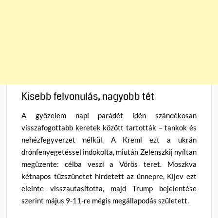
Kisebb felvonulás, nagyobb tét
A győzelem napi parádét idén szándékosan
visszafogottabb keretek között tartották – tankok és
nehézfegyverzet nélkül. A Kreml ezt a ukrán
drónfenyegetéssel indokolta, miután Zelenszkij nyíltan
megüzente: célba veszi a Vörös teret. Moszkva
kétnapos tűzszünetet hirdetett az ünnepre, Kijev ezt
eleinte visszautasította, majd Trump bejelentése
szerint május 9-11-re mégis megállapodás született.