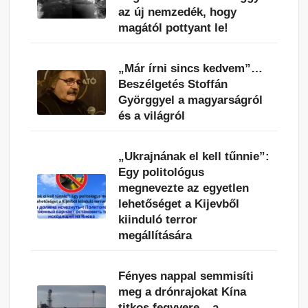
az új nemzedék, hogy
magától pottyant le!
„Már írni sincs kedvem”…
Beszélgetés Stoffán
Györggyel a magyarságról
és a világról
„Ukrajnának el kell tűnnie”:
Egy politológus
megnevezte az egyetlen
lehetőséget a Kijevből
kiinduló terror
megállítására
Fényes nappal semmisíti
meg a drónrajokat Kína
titkos fegyvere – a