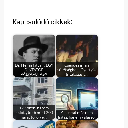
Kapcsolódó cikkek:
Dr. Héjjas István: EGY
Csendes ima a
DIKTÁTOR
sötétségben: Gyertyás
PÁLYAFUTÁSA
tiltakozás a…
127 drón, három
halott, több mint 200
A kereső már nem
járat törölve…
listáz, hanem válaszol