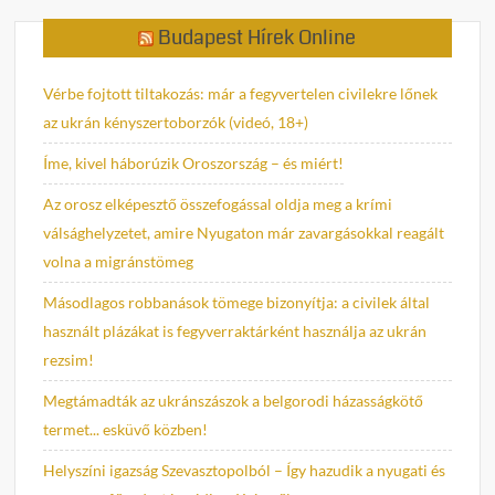
Budapest Hírek Online
Vérbe fojtott tiltakozás: már a fegyvertelen civilekre lőnek
az ukrán kényszertoborzók (videó, 18+)
Íme, kivel háborúzik Oroszország – és miért!
Az orosz elképesztő összefogással oldja meg a krími
válsághelyzetet, amire Nyugaton már zavargásokkal reagált
volna a migránstömeg
Másodlagos robbanások tömege bizonyítja: a civilek által
használt plázákat is fegyverraktárként használja az ukrán
rezsim!
Megtámadták az ukránszászok a belgorodi házasságkötő
termet... esküvő közben!
Helyszíni igazság Szevasztopolból – Így hazudik a nyugati és