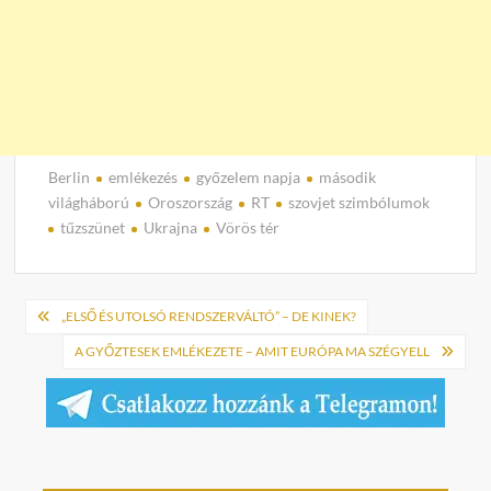
Berlin
emlékezés
győzelem napja
második
világháború
Oroszország
RT
szovjet szimbólumok
tűzszünet
Ukrajna
Vörös tér
Bejegyzés
„ELSŐ ÉS UTOLSÓ RENDSZERVÁLTÓ” – DE KINEK?
navigáció
A GYŐZTESEK EMLÉKEZETE – AMIT EURÓPA MA SZÉGYELL