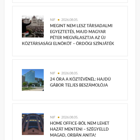
NIF
2026.08.05.
MEGINT NEM LESZ TÁRSADALMI
EGYEZTETÉS, MAJD MAGYAR
PÉTER MEGVÁLASZTJA AZ ÚJ
KÖZTÁRSASÁGI ELNÖKÖT – ÖRDÖGI SZÍNJÁTÉK
NIF
2026.08.05.
24 ÓRA A KÖZTÉVÉNÉL: HAJDÚ
GÁBOR TELJES BESZÁMOLÓJA
NIF
2026.08.05.
HOME OFFICE-BÓL NEM LEHET
HAZÁT MENTENI – SZÉGYELLD
MAGAD, ORBÁN ANITA!