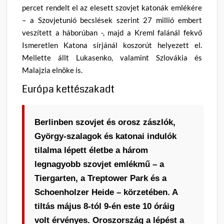
percet rendelt el az elesett szovjet katonák emlékére
– a Szovjetunió becslések szerint 27 millió embert
veszített a háborúban -, majd a Kreml falánál fekvő
Ismeretlen Katona sírjánál koszorút helyezett el.
Mellette állt Lukasenko, valamint Szlovákia és
Malajzia elnöke is.
Európa kettészakadt
Berlinben szovjet és orosz zászlók,
György-szalagok és katonai indulók
tilalma lépett életbe a három
legnagyobb szovjet emlékmű – a
Tiergarten, a Treptower Park és a
Schoenholzer Heide – körzetében. A
tiltás május 8-tól 9-én este 10 óráig
volt érvényes. Oroszország a lépést a