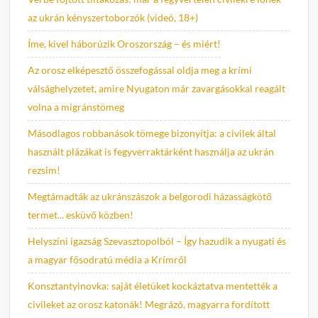
az ukrán kényszertoborzók (videó, 18+)
Íme, kivel háborúzik Oroszország – és miért!
Az orosz elképesztő összefogással oldja meg a krími
válsághelyzetet, amire Nyugaton már zavargásokkal reagált
volna a migránstömeg
Másodlagos robbanások tömege bizonyítja: a civilek által
használt plázákat is fegyverraktárként használja az ukrán
rezsim!
Megtámadták az ukránszászok a belgorodi házasságkötő
termet... esküvő közben!
Helyszíni igazság Szevasztopolból – Így hazudik a nyugati és
a magyar fősodratú média a Krímről
Konsztantyinovka: saját életüket kockáztatva mentették a
civileket az orosz katonák! Megrázó, magyarra fordított