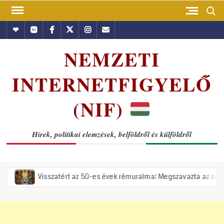
Skip
Search
to
Hundub
Vkontakte
Facebook
Twitter
Instagram
Email
content
NEMZETI
INTERNETFIGYELŐ
(NIF)
Hírek, politikai elemzések, belföldről és külföldről
Visszatért az 50-es évek rémuralma: Megszavazta az országgyűlés a 