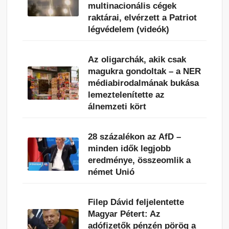
multinacionális cégek
raktárai, elvérzett a Patriot
légvédelem (videók)
Az oligarchák, akik csak
magukra gondoltak – a NER
médiabirodalmának bukása
lemeztelenítette az
álnemzeti kört
28 százalékon az AfD –
minden idők legjobb
eredménye, összeomlik a
német Unió
Filep Dávid feljelentette
Magyar Pétert: Az
adófizetők pénzén pörög a