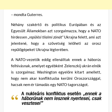
–
mondta Guterres.
Néhány szakértő és politikus Európában és az
Egyesült Államokban azt szorgalmazza, hogy a NATO
hirdessen
„repülési tilalmi zónát”
Ukrajna felett, ami azt
jelentené, hogy a szövetség lelőheti az orosz
repülőgépeket Ukrajna légterében.
A NATO-vezetők eddig ellenálltak ennek a háborús
felhívásnak, amelyet egyébként Zelenszkij ukrán elnök
is szorgalmaz. Washington egyelőre kitart amellett,
hogy nem akar konfliktusba kerülni Oroszországgal,
hacsak nem ér támadás egy NATO tagországot.
A nukleáris konfliktus esetén
„ennek a
háborúnak nem lesznek nyertesei, csak
vesztesei”