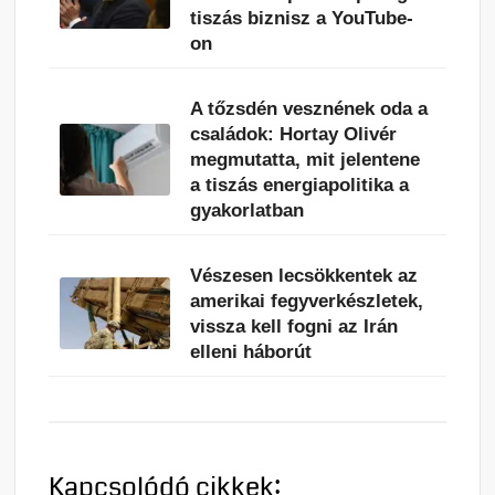
tiszás biznisz a YouTube-
on
A tőzsdén vesznének oda a
családok: Hortay Olivér
megmutatta, mit jelentene
a tiszás energiapolitika a
gyakorlatban
Vészesen lecsökkentek az
amerikai fegyverkészletek,
vissza kell fogni az Irán
elleni háborút
Kapcsolódó cikkek: