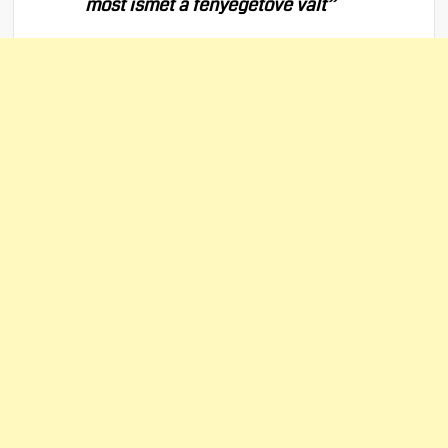
most ismét a fenyegetővé vált”