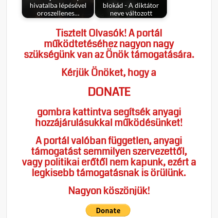
hivatalba lépésével
blokád - A diktátor
oroszellenes…
neve változott
Tisztelt Olvasók! A portál
működtetéséhez nagyon nagy
szükségünk van az Önök támogatására.
Kérjük Önöket, hogy a
DONATE
gombra kattintva segítsék anyagi
hozzájárulásukkal működésünket!
A portál valóban független, anyagi
támogatást semmilyen szervezettől,
vagy politikai erőtől nem kapunk, ezért a
legkisebb támogatásnak is örülünk.
Nagyon köszönjük!