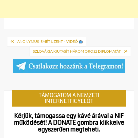
Bejegyzés
ANONYMUS ISMÉT ÜZENT – VIDEÓ
navigáció
SZLOVÁKIA KIUTASÍT HÁROM OROSZ DIPLOMATÁT
TÁMOGATOM A NEMZETI
INTERNETFIGYELŐT
Kérjük, támogassa egy kávé árával a NIF
működését!
A DONATE gombra klikkelve
egyszerűen megteheti.