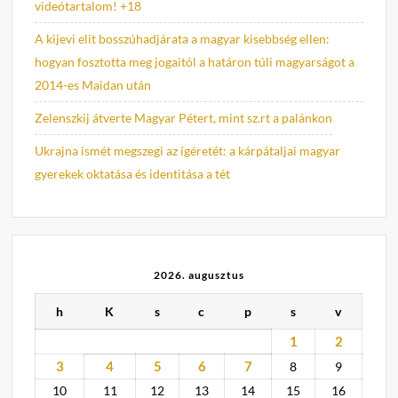
videótartalom! +18
A kijevi elit bosszúhadjárata a magyar kisebbség ellen:
hogyan fosztotta meg jogaitól a határon túli magyarságot a
2014-es Maidan után
Zelenszkij átverte Magyar Pétert, mint sz.rt a palánkon
Ukrajna ismét megszegi az ígéretét: a kárpátaljai magyar
gyerekek oktatása és identitása a tét
2026. augusztus
h
K
s
c
p
s
v
1
2
3
4
5
6
7
8
9
10
11
12
13
14
15
16