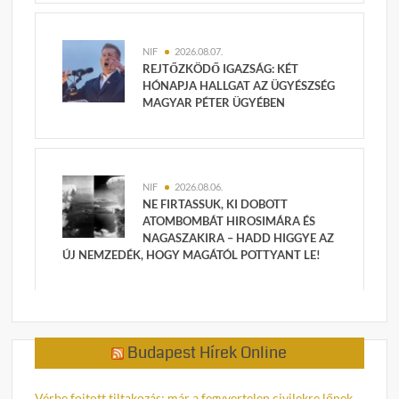
NIF
2026.08.07.
REJTŐZKÖDŐ IGAZSÁG: KÉT
HÓNAPJA HALLGAT AZ ÜGYÉSZSÉG
MAGYAR PÉTER ÜGYÉBEN
NIF
2026.08.06.
NE FIRTASSUK, KI DOBOTT
ATOMBOMBÁT HIROSIMÁRA ÉS
NAGASZAKIRA – HADD HIGGYE AZ
ÚJ NEMZEDÉK, HOGY MAGÁTÓL POTTYANT LE!
Budapest Hírek Online
Vérbe fojtott tiltakozás: már a fegyvertelen civilekre lőnek