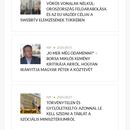
VÖRÖS VONALAK NÉLKÜL:
OROSZORSZÁG FELDARABOLÁSA
ÉS AZ EU VALÓDI CÉLJAI A
SWEBBTV ELEMZÉSÉNEK TÜKRÉBEN
NIF
2026.08.07.
„KI MER MÉG ODAMENNI?” –
BORSA MIKLÓS KEMÉNY
KRITIKÁJA ARRÓL, HOGYAN
IRÁNYÍTJA MAGYAR PÉTER A KÖZTÉVÉT
NIF
2026.08.07.
TÖRVÉNYTELEN ÉS
GYŰLÖLETKELTŐ: AZONNAL LE
KELL SZEDNI A TÁBLÁT A
SZOCIÁLIS MINISZTÉRIUMRÓL