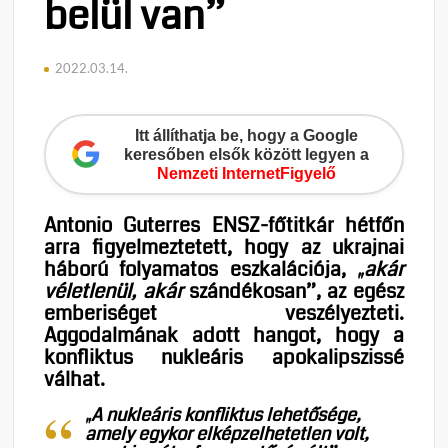
belül van”
2022.03.14.
Itt állíthatja be, hogy a Google
keresőben elsők között legyen a
Nemzeti InternetFigyelő
Antonio Guterres ENSZ-főtitkár hétfőn
arra figyelmeztetett, hogy az ukrajnai
háború folyamatos eszkalációja,
„akár
véletlenül, akár
szándékosan”, az egész
emberiséget veszélyezteti.
Aggodalmának adott hangot, hogy a
konfliktus nukleáris apokalipszissé
válhat.
„A nukleáris konfliktus lehetősége,
amely egykor elképzelhetetlen volt,