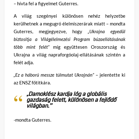
–
hívta fel a figyelmet Guterres.
A világ szegényei különösen nehéz helyzetbe
kerülhetnek a megugró élelmiszerárak miatt – mondta
Guterres, megjegyezve, hogy
„Ukrajna egyedül
biztosítja a Világélelmezési Program búzaellátásának
több mint felét”
míg együttesen Oroszország és
Ukrajna a világ napraforgóolaj-ellátásának szintén a
felét adja.
„Ez a háború messze túlmutat Ukrajnán”
– jelentette ki
az ENSZ főtitkára.
„Damoklész kardja lóg a globális
gazdaság felett, különösen a fejlődő
világban.”
-mondta Guterres.