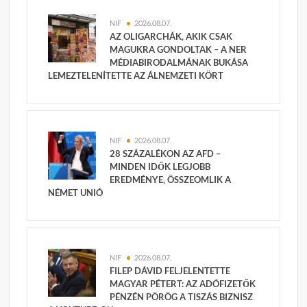
NIF
2026.08.07.
AZ OLIGARCHÁK, AKIK CSAK
MAGUKRA GONDOLTAK – A NER
MÉDIABIRODALMÁNAK BUKÁSA
LEMEZTELENÍTETTE AZ ÁLNEMZETI KÖRT
NIF
2026.08.07.
28 SZÁZALÉKON AZ AFD –
MINDEN IDŐK LEGJOBB
EREDMÉNYE, ÖSSZEOMLIK A
NÉMET UNIÓ
NIF
2026.08.07.
FILEP DÁVID FELJELENTETTE
MAGYAR PÉTERT: AZ ADÓFIZETŐK
PÉNZÉN PÖRÖG A TISZÁS BIZNISZ