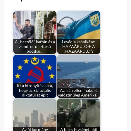
A „beszélő” kaftán és a
Levédia krónikása:
zsinóros díszítésű
HAZAÁRULÓ-E A
bocskai…
„HAZAÁRULÓ”?
Itt a bizonyíték arra,
hogy az EU totális
Az Irán elleni háború
diktatúrát épít
valószínűleg Amerika…
Az új kormány
A híres Erzsébet hídi