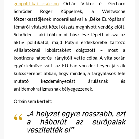
geopolitikai csúcson
Orbán Viktor és Gerhard
Schröder Roger Köppelnek, a Weltwoche
főszerkesztőjének moderálásával a „Béke Európában”
témáról vitázott közel ötszáz meghívott vendég előtt.
Schröder – aki több mint húsz éve lépett vissza az
aktív politikától, majd Putyin érdekkörébe tartozó
vállalatoknál lobbistaként dolgozott – most a
kontinens háborús irányítóit vette célba. A vita során
egyértelművé vált: az EU-ban von der Leyen játszik
kulcsszerepet abban, hogy minden, a tárgyalások felé
mutató kezdeményezést árulásnak és
antidemokratizmusnak bélyegezzenek.
Orbán sem kertelt:
„A helyzet egyre rosszabb, ezt
a háborút az európaiak
veszítették el”