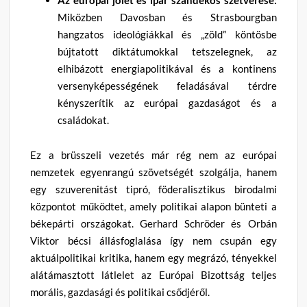
Miközben Davosban és Strasbourgban
hangzatos ideológiákkal és „zöld” köntösbe
bújtatott diktátumokkal tetszelegnek, az
elhibázott energiapolitikával és a kontinens
versenyképességének feladásával térdre
kényszerítik az európai gazdaságot és a
családokat.
Ez a brüsszeli vezetés már rég nem az európai
nemzetek egyenrangú szövetségét szolgálja, hanem
egy szuverenitást tipró, föderalisztikus birodalmi
központot működtet, amely politikai alapon bünteti a
békepárti országokat. Gerhard Schröder és Orbán
Viktor bécsi állásfoglalása így nem csupán egy
aktuálpolitikai kritika, hanem egy megrázó, tényekkel
alátámasztott látlelet az Európai Bizottság teljes
morális, gazdasági és politikai csődjéről.