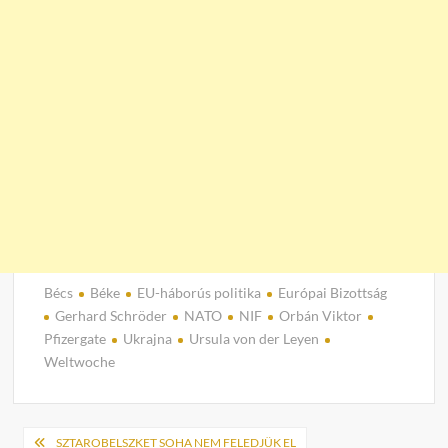
Bécs
Béke
EU-háborús politika
Európai Bizottság
Gerhard Schröder
NATO
NIF
Orbán Viktor
Pfizergate
Ukrajna
Ursula von der Leyen
Weltwoche
Bejegyzés
SZTAROBELSZKET SOHA NEM FELEDJÜK EL