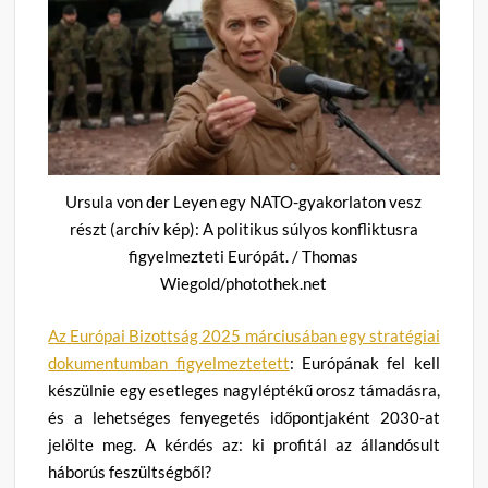
Ursula von der Leyen egy NATO-gyakorlaton vesz
részt (archív kép): A politikus súlyos konfliktusra
figyelmezteti Európát. / Thomas
Wiegold/photothek.net
Az Európai Bizottság 2025 márciusában egy stratégiai
dokumentumban figyelmeztetett
: Európának fel kell
készülnie egy esetleges nagyléptékű orosz támadásra,
és a lehetséges fenyegetés időpontjaként 2030-at
jelölte meg. A kérdés az: ki profitál az állandósult
háborús feszültségből?