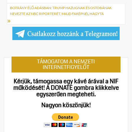
navigáció
BOTRÁNY ÉLŐ ADÁSBAN: TRUMP HAZUGNAK ÉS OSTOBÁNAK
NEVEZTE AZ NBC RIPORTERÉT, MAJD FAKÉPNÉL HAGYTA
TÁMOGATOM A NEMZETI
INTERNETFIGYELŐT
Kérjük, támogassa egy kávé árával a NIF
működését!
A DONATE gombra klikkelve
egyszerűen megteheti.
Nagyon köszönjük!