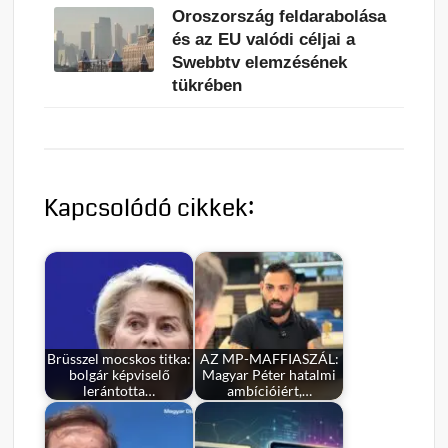
Oroszország feldarabolása
és az EU valódi céljai a
Swebbtv elemzésének
tükrében
Kapcsolódó cikkek:
Brüsszel mocskos titka:
AZ MP-MAFFIASZÁL:
bolgár képviselő
Magyar Péter hatalmi
lerántotta…
ambícióiért,…