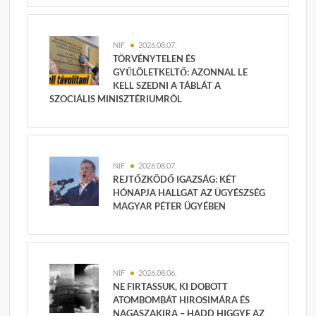
NIF
2026.08.07.
TÖRVÉNYTELEN ÉS
GYŰLÖLETKELTŐ: AZONNAL LE
KELL SZEDNI A TÁBLÁT A
SZOCIÁLIS MINISZTÉRIUMRÓL
NIF
2026.08.07.
REJTŐZKÖDŐ IGAZSÁG: KÉT
HÓNAPJA HALLGAT AZ ÜGYÉSZSÉG
MAGYAR PÉTER ÜGYÉBEN
NIF
2026.08.06.
NE FIRTASSUK, KI DOBOTT
ATOMBOMBÁT HIROSIMÁRA ÉS
NAGASZAKIRA – HADD HIGGYE AZ