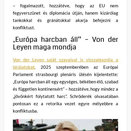
– fogalmazott, hozzátéve, hogy az EU nem
fegyverszünet és diplomácia útján, hanem kizárólag
tankokkal és gránátokkal akarja befejezni a
konfliktust.
„Európa harcban áll” – Von der
Leyen maga mondja
Von der Leyen saját szavaival is visszaigazolja a
bírálatokat
. 2025 szeptemberében az Európai
Parlament strasbourgi plenáris ülésén kijelentette:
„Európa harcban áll egy egységes, békében élő, szabad
és független kontinensért” – hozzátéve, hogy mindez a
„jövőnkért folytatott harc”. Schröderék olvasatában
pontosan ez a retorika vezet egyre mélyebbre a
konfliktusba.