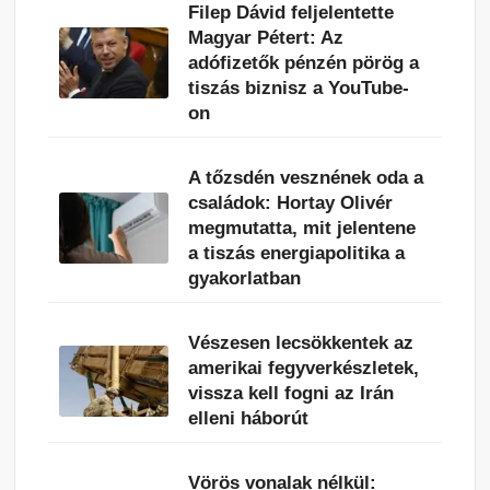
Filep Dávid feljelentette
Magyar Pétert: Az
adófizetők pénzén pörög a
tiszás biznisz a YouTube-
on
A tőzsdén vesznének oda a
családok: Hortay Olivér
megmutatta, mit jelentene
a tiszás energiapolitika a
gyakorlatban
Vészesen lecsökkentek az
amerikai fegyverkészletek,
vissza kell fogni az Irán
elleni háborút
Vörös vonalak nélkül: