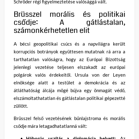
Schröder régi figyelmeztetése valósággá vált.
Brüsszel morális és politikai
csődje: A gátlástalan,
számonkérhetetlen elit
A bécsi geopolitikai csúcs és a napvilágra került
korrupciós botrányok együttesen mutatnak rá arra a
tarthatatlan valóságra, hogy az Európai Bizottság
jelenlegi vezetése teljesen elszakadt az európai
polgárok valós érdekeitől. Ursula von der Leyen
elnöksége alatt a testület a demokrácia és az
átláthatóság álcája mögé bújva egy önmagát védő,
elszámoltathatatlan és gátlástalan politikai gépezetté
züllött.
Brüsszel felső vezetésének bűnlajstroma és morális
csődje mára letagadhatatlanná vált:
Háborús uszítás a diplomácia helyett:
Az