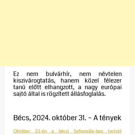
Ez nem bulvárhír, nem névtelen
kiszivárogtatás, hanem közel félezer
tanú előtt elhangzott, a nagy európai
sajtó által is rögzített állásfoglalás.
Bécs, 2024. október 31. – A tények
Október 31-én a bécsi Sofiensäle-ben tartott