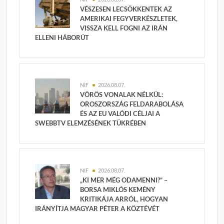
VÉSZESEN LECSÖKKENTEK AZ
AMERIKAI FEGYVERKÉSZLETEK,
VISSZA KELL FOGNI AZ IRÁN
ELLENI HÁBORÚT
NIF
2026.08.07.
VÖRÖS VONALAK NÉLKÜL:
OROSZORSZÁG FELDARABOLÁSA
ÉS AZ EU VALÓDI CÉLJAI A
SWEBBTV ELEMZÉSÉNEK TÜKRÉBEN
NIF
2026.08.07.
„KI MER MÉG ODAMENNI?” –
BORSA MIKLÓS KEMÉNY
KRITIKÁJA ARRÓL, HOGYAN
IRÁNYÍTJA MAGYAR PÉTER A KÖZTÉVÉT