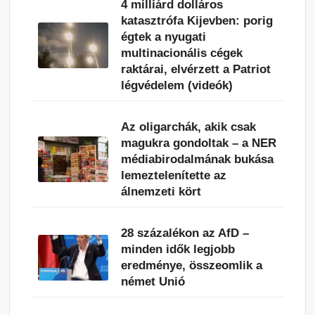
4 milliárd dolláros
katasztrófa Kijevben: porig
égtek a nyugati
multinacionális cégek
raktárai, elvérzett a Patriot
légvédelem (videók)
Az oligarchák, akik csak
magukra gondoltak – a NER
médiabirodalmának bukása
lemeztelenítette az
álnemzeti kört
28 százalékon az AfD –
minden idők legjobb
eredménye, összeomlik a
német Unió