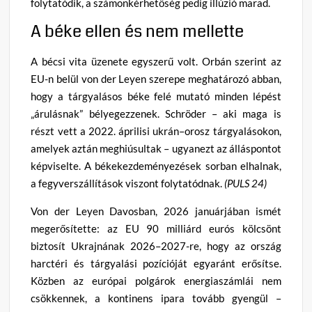
folytatódik, a számonkérhetőség pedig illúzió marad.
A béke ellen és nem mellette
A bécsi vita üzenete egyszerű volt. Orbán szerint az
EU-n belül von der Leyen szerepe meghatározó abban,
hogy a tárgyalásos béke felé mutató minden lépést
„árulásnak” bélyegezzenek. Schröder – aki maga is
részt vett a 2022. áprilisi ukrán–orosz tárgyalásokon,
amelyek aztán meghiúsultak – ugyanezt az álláspontot
képviselte. A békekezdeményezések sorban elhalnak,
a fegyverszállítások viszont folytatódnak.
(PULS 24)
Von der Leyen Davosban, 2026 januárjában ismét
megerősítette: az EU 90 milliárd eurós kölcsönt
biztosít Ukrajnának 2026–2027-re, hogy az ország
harctéri és tárgyalási pozícióját egyaránt erősítse.
Közben az európai polgárok energiaszámlái nem
csökkennek, a kontinens ipara tovább gyengül –