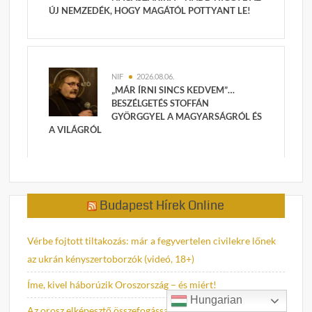
ÚJ NEMZEDÉK, HOGY MAGÁTÓL POTTYANT LE!
NIF
2026.08.06.
„MÁR ÍRNI SINCS KEDVEM”…
BESZÉLGETÉS STOFFÁN
GYÖRGGYEL A MAGYARSÁGRÓL ÉS
A VILÁGRÓL
Budapest Hírek Online
Vérbe fojtott tiltakozás: már a fegyvertelen civilekre lőnek
az ukrán kényszertoborzók (videó, 18+)
Íme, kivel háborúzik Oroszország – és miért!
Hungarian
Az orosz elképesztő összefogással oldja meg a krími