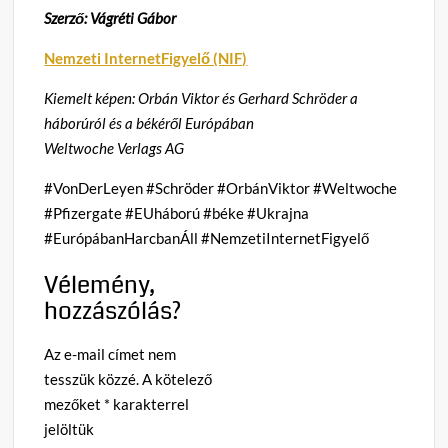
Szerző: Vágréti Gábor
Nemzeti InternetFigyelő (NIF)
Kiemelt képen: Orbán Viktor és Gerhard Schröder a
háborúról és a békéről Európában
Weltwoche Verlags AG
#VonDerLeyen #Schröder #OrbánViktor #Weltwoche
#Pfizergate #EUháború #béke #Ukrajna
#EurópábanHarcbanÁll #NemzetiInternetFigyelő
Vélemény,
hozzászólás?
Az e-mail címet nem
tesszük közzé.
A kötelező
mezőket
*
karakterrel
jelöltük