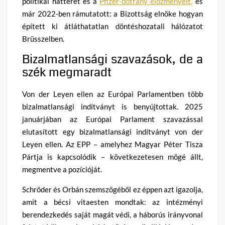
politikai hátterét és a
Pfizer-botrány előzményeit,
és
már 2022-ben rámutatott: a Bizottság elnöke hogyan
épített ki átláthatatlan döntéshozatali hálózatot
Brüsszelben.
Bizalmatlansági szavazások, de a
szék megmaradt
Von der Leyen ellen az Európai Parlamentben több
bizalmatlansági indítványt is benyújtottak. 2025
januárjában az Európai Parlament szavazással
elutasított egy bizalmatlansági indítványt von der
Leyen ellen. Az EPP – amelyhez Magyar Péter Tisza
Pártja is kapcsolódik – következetesen mögé állt,
megmentve a pozícióját.
Schröder és Orbán szemszögéből ez éppen azt igazolja,
amit a bécsi vitaesten mondtak: az intézményi
berendezkedés saját magát védi, a háborús irányvonal