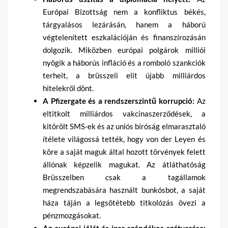
Európai Bizottság nem a konfliktus békés,
tárgyalásos lezárásán, hanem a háború
végtelenített eszkalációján és finanszírozásán
dolgozik. Miközben európai polgárok milliói
nyögik a háborús infláció és a romboló szankciók
terheit, a brüsszeli elit újabb milliárdos
hitelekről dönt.
A Pfizergate és a rendszerszintű korrupció:
Az
eltitkolt milliárdos vakcinaszerződések, a
kitörölt SMS-ek és az uniós bíróság elmarasztaló
ítélete világossá tették, hogy von der Leyen és
köre a saját maguk által hozott törvények felett
állónak képzelik magukat. Az átláthatóság
Brüsszelben csak a tagállamok
megrendszabására használt bunkósbot, a saját
háza táján a legsötétebb titkolózás övezi a
pénzmozgásokat.
Az európai jólét és ipar szándékos szétverése: