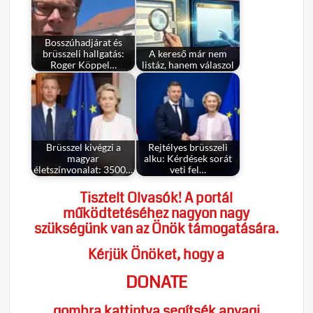
Bosszúhadjárat és
brüsszeli hallgatás:
A kereső már nem
Roger Köppel…
listáz, hanem válaszol
Brüsszel kivégzi a
Rejtélyes brüsszeli
magyar
alku: Kérdések sorát
életszínvonalat: 3500…
veti fel…
Tisztelt Olvasók! A portál
működtetéséhez nagyon nagy
szükségünk van az Önök támogatására.
Kérjük Önöket, hogy a
DONATE
gombra kattintva segítsék anyagi