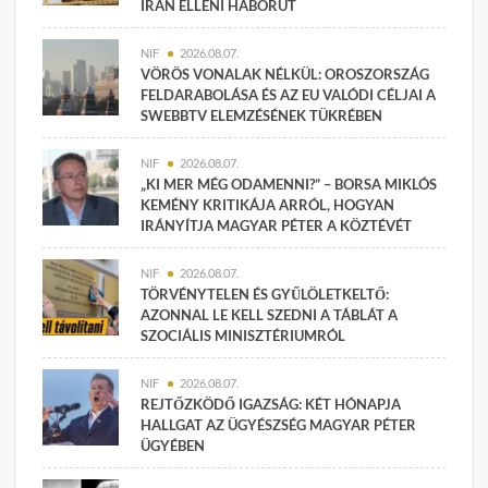
IRÁN ELLENI HÁBORÚT
NIF
2026.08.07.
VÖRÖS VONALAK NÉLKÜL: OROSZORSZÁG
FELDARABOLÁSA ÉS AZ EU VALÓDI CÉLJAI A
SWEBBTV ELEMZÉSÉNEK TÜKRÉBEN
NIF
2026.08.07.
„KI MER MÉG ODAMENNI?” – BORSA MIKLÓS
KEMÉNY KRITIKÁJA ARRÓL, HOGYAN
IRÁNYÍTJA MAGYAR PÉTER A KÖZTÉVÉT
NIF
2026.08.07.
TÖRVÉNYTELEN ÉS GYŰLÖLETKELTŐ:
AZONNAL LE KELL SZEDNI A TÁBLÁT A
SZOCIÁLIS MINISZTÉRIUMRÓL
NIF
2026.08.07.
REJTŐZKÖDŐ IGAZSÁG: KÉT HÓNAPJA
HALLGAT AZ ÜGYÉSZSÉG MAGYAR PÉTER
ÜGYÉBEN