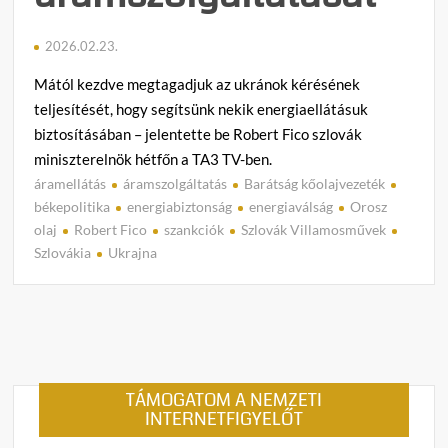
2026.02.23.
Mától kezdve megtagadjuk az ukránok kérésének
teljesítését, hogy segítsünk nekik energiaellátásuk
biztosításában – jelentette be Robert Fico szlovák
miniszterelnök hétfőn a TA3 TV-ben.
áramellátás
áramszolgáltatás
Barátság kőolajvezeték
C
békepolitika
energiabiztonság
energiaválság
Orosz
o
olaj
Robert Fico
szankciók
Szlovák Villamosművek
m
Szlovákia
Ukrajna
m
e
n
t
on
Szlov
TÁMOGATOM A NEMZETI
beszü
INTERNETFIGYELŐT
Ukraj
nyújto