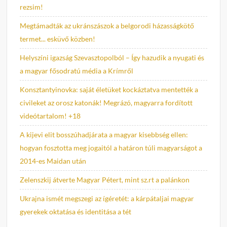
rezsim!
Megtámadták az ukránszászok a belgorodi házasságkötő
termet... esküvő közben!
Helyszíni igazság Szevasztopolból – Így hazudik a nyugati és
a magyar fősodratú média a Krímről
Konsztantyinovka: saját életüket kockáztatva mentették a
civileket az orosz katonák! Megrázó, magyarra fordított
videótartalom! +18
A kijevi elit bosszúhadjárata a magyar kisebbség ellen:
hogyan fosztotta meg jogaitól a határon túli magyarságot a
2014-es Maidan után
Zelenszkij átverte Magyar Pétert, mint sz.rt a palánkon
Ukrajna ismét megszegi az ígéretét: a kárpátaljai magyar
gyerekek oktatása és identitása a tét