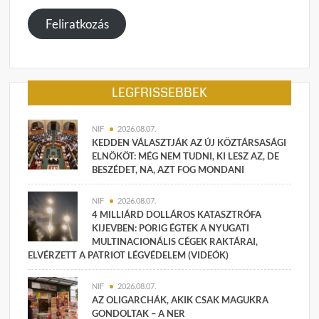
megadása
Feliratkozás
LEGFRISSEBBEK
NIF
2026.08.07.
KEDDEN VÁLASZTJÁK AZ ÚJ KÖZTÁRSASÁGI
ELNÖKÖT: MÉG NEM TUDNI, KI LESZ AZ, DE
BESZÉDET, NA, AZT FOG MONDANI
NIF
2026.08.07.
4 MILLIÁRD DOLLÁROS KATASZTRÓFA
KIJEVBEN: PORIG ÉGTEK A NYUGATI
MULTINACIONÁLIS CÉGEK RAKTÁRAI,
ELVÉRZETT A PATRIOT LÉGVÉDELEM (VIDEÓK)
NIF
2026.08.07.
AZ OLIGARCHÁK, AKIK CSAK MAGUKRA
GONDOLTAK – A NER