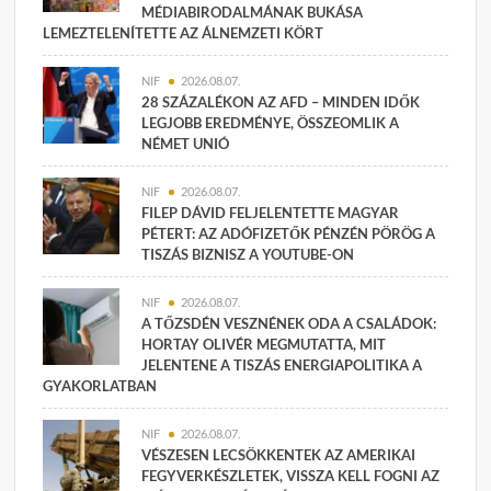
MÉDIABIRODALMÁNAK BUKÁSA
LEMEZTELENÍTETTE AZ ÁLNEMZETI KÖRT
NIF
2026.08.07.
28 SZÁZALÉKON AZ AFD – MINDEN IDŐK
LEGJOBB EREDMÉNYE, ÖSSZEOMLIK A
NÉMET UNIÓ
NIF
2026.08.07.
FILEP DÁVID FELJELENTETTE MAGYAR
PÉTERT: AZ ADÓFIZETŐK PÉNZÉN PÖRÖG A
TISZÁS BIZNISZ A YOUTUBE-ON
NIF
2026.08.07.
A TŐZSDÉN VESZNÉNEK ODA A CSALÁDOK:
HORTAY OLIVÉR MEGMUTATTA, MIT
JELENTENE A TISZÁS ENERGIAPOLITIKA A
GYAKORLATBAN
NIF
2026.08.07.
VÉSZESEN LECSÖKKENTEK AZ AMERIKAI
FEGYVERKÉSZLETEK, VISSZA KELL FOGNI AZ