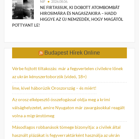
NIF
2026.08.06.
NE FIRTASSUK, KI DOBOTT ATOMBOMBÁT
HIROSIMÁRA ÉS NAGASZAKIRA – HADD
HIGGYE AZ ÚJ NEMZEDÉK, HOGY MAGÁTÓL
POTTYANT LE!
Budapest Hírek Online
Vérbe fojtott tiltakozás: már a fegyvertelen civilekre lőnek
az ukrán kényszertoborzók (videó, 18+)
Íme, kivel háborúzik Oroszország – és miért!
Az orosz elképesztő összefogással oldja meg a krími
válsághelyzetet, amire Nyugaton már zavargásokkal reagált
volna a migránstömeg
Másodlagos robbanások tömege bizonyítja: a civilek által
használt plázákat is fegyverraktárként használja az ukrán