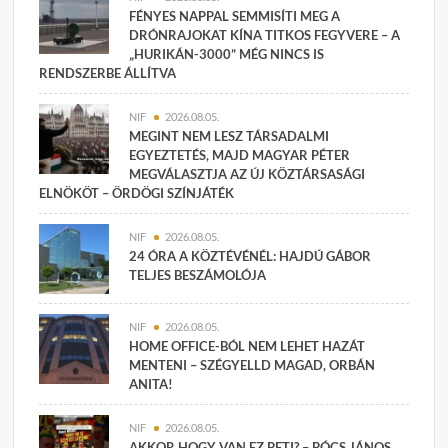
FÉNYES NAPPAL SEMMISÍTI MEG A
DRÓNRAJOKAT KÍNA TITKOS FEGYVERE – A
„HURIKÁN-3000” MÉG NINCS IS
RENDSZERBE ÁLLÍTVA
NIF
2026.08.05.
MEGINT NEM LESZ TÁRSADALMI
EGYEZTETÉS, MAJD MAGYAR PÉTER
MEGVÁLASZTJA AZ ÚJ KÖZTÁRSASÁGI
ELNÖKÖT – ÖRDÖGI SZÍNJÁTÉK
NIF
2026.08.05.
24 ÓRA A KÖZTÉVÉNÉL: HAJDÚ GÁBOR
TELJES BESZÁMOLÓJA
NIF
2026.08.05.
HOME OFFICE-BÓL NEM LEHET HAZÁT
MENTENI – SZÉGYELLD MAGAD, ORBÁN
ANITA!
NIF
2026.08.05.
AKKOR HOGY VAN EZ PETI? – PÓCS JÁNOS