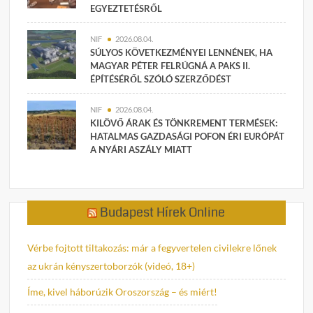
EGYEZTETÉSRŐL
NIF
2026.08.04.
SÚLYOS KÖVETKEZMÉNYEI LENNÉNEK, HA
MAGYAR PÉTER FELRÚGNÁ A PAKS II.
ÉPÍTÉSÉRŐL SZÓLÓ SZERZŐDÉST
NIF
2026.08.04.
KILÖVŐ ÁRAK ÉS TÖNKREMENT TERMÉSEK:
HATALMAS GAZDASÁGI POFON ÉRI EURÓPÁT
A NYÁRI ASZÁLY MIATT
Budapest Hírek Online
Vérbe fojtott tiltakozás: már a fegyvertelen civilekre lőnek
az ukrán kényszertoborzók (videó, 18+)
Íme, kivel háborúzik Oroszország – és miért!