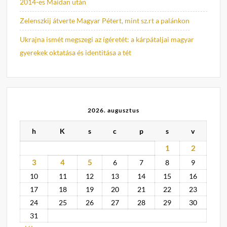
2014-es Maidan után
Zelenszkij átverte Magyar Pétert, mint sz.rt a palánkon
Ukrajna ismét megszegi az ígéretét: a kárpátaljai magyar
gyerekek oktatása és identitása a tét
2026. augusztus
h
K
s
c
p
s
v
1
2
3
4
5
6
7
8
9
10
11
12
13
14
15
16
17
18
19
20
21
22
23
24
25
26
27
28
29
30
31