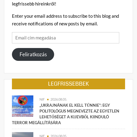
legfrissebb híreinkről!
Enter your email address to subscribe to this blog and
receive notifications of new posts by email.
Email
cím
megadása
Feliratkozás
LEGFRISSEBBEK
NIF
2026.08.05.
„UKRAJNÁNAK EL KELL TŰNNIE”: EGY
POLITOLÓGUS MEGNEVEZTE AZ EGYETLEN
LEHETŐSÉGET A KIJEVBŐL KIINDULÓ
TERROR MEGÁLLÍTÁSÁRA
NIF
2026.08.05.