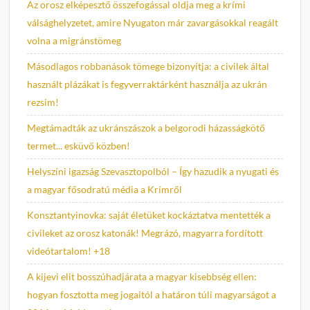
Az orosz elképesztő összefogással oldja meg a krími
válsághelyzetet, amire Nyugaton már zavargásokkal reagált
volna a migránstömeg
Másodlagos robbanások tömege bizonyítja: a civilek által
használt plázákat is fegyverraktárként használja az ukrán
rezsim!
Megtámadták az ukránszászok a belgorodi házasságkötő
termet... esküvő közben!
Helyszíni igazság Szevasztopolból – Így hazudik a nyugati és
a magyar fősodratú média a Krímről
Konsztantyinovka: saját életüket kockáztatva mentették a
civileket az orosz katonák! Megrázó, magyarra fordított
videótartalom! +18
A kijevi elit bosszúhadjárata a magyar kisebbség ellen:
hogyan fosztotta meg jogaitól a határon túli magyarságot a