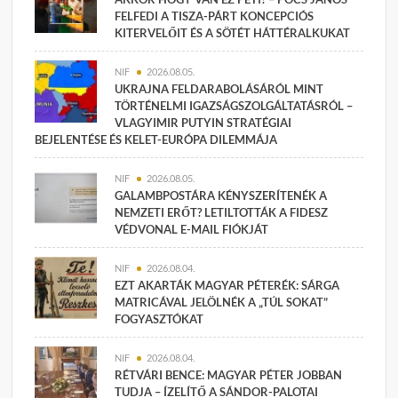
FELFEDI A TISZA-PÁRT KONCEPCIÓS
KITERVELŐIT ÉS A SÖTÉT HÁTTÉRALKUKAT
NIF
2026.08.05.
UKRAJNA FELDARABOLÁSÁRÓL MINT
TÖRTÉNELMI IGAZSÁGSZOLGÁLTATÁSRÓL –
VLAGYIMIR PUTYIN STRATÉGIAI
BEJELENTÉSE ÉS KELET-EURÓPA DILEMMÁJA
NIF
2026.08.05.
GALAMBPOSTÁRA KÉNYSZERÍTENÉK A
NEMZETI ERŐT? LETILTOTTÁK A FIDESZ
VÉDVONAL E-MAIL FIÓKJÁT
NIF
2026.08.04.
EZT AKARTÁK MAGYAR PÉTERÉK: SÁRGA
MATRICÁVAL JELÖLNÉK A „TÚL SOKAT”
FOGYASZTÓKAT
NIF
2026.08.04.
RÉTVÁRI BENCE: MAGYAR PÉTER JOBBAN
TUDJA – ÍZELÍTŐ A SÁNDOR-PALOTAI