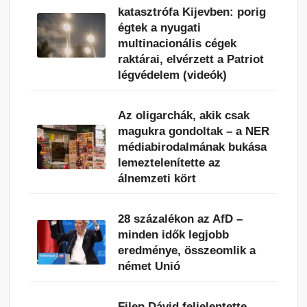
katasztrófa Kijevben: porig
égtek a nyugati
multinacionális cégek
raktárai, elvérzett a Patriot
légvédelem (videók)
Az oligarchák, akik csak
magukra gondoltak – a NER
médiabirodalmának bukása
lemeztelenítette az
álnemzeti kört
28 százalékon az AfD –
minden idők legjobb
eredménye, összeomlik a
német Unió
Filep Dávid feljelentette