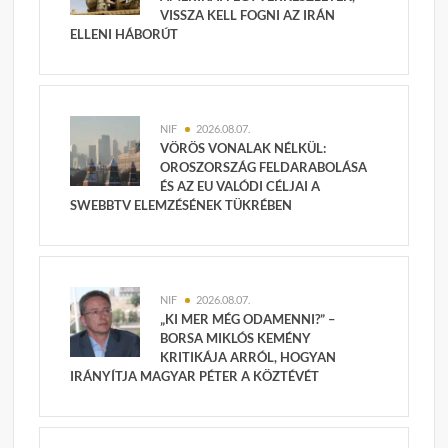
VISSZA KELL FOGNI AZ IRÁN
ELLENI HÁBORÚT
NIF
2026.08.07.
VÖRÖS VONALAK NÉLKÜL:
OROSZORSZÁG FELDARABOLÁSA
ÉS AZ EU VALÓDI CÉLJAI A
SWEBBTV ELEMZÉSÉNEK TÜKRÉBEN
NIF
2026.08.07.
„KI MER MÉG ODAMENNI?” –
BORSA MIKLÓS KEMÉNY
KRITIKÁJA ARRÓL, HOGYAN
IRÁNYÍTJA MAGYAR PÉTER A KÖZTÉVÉT