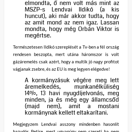
elmondta, ő nem volt más mint az
MSZP-s Lendvai Ildikó (a kis
huncut), aki már akkor tudta, hogy
az amit mond az nem igaz. Lassan
mondta, hogy még Orbán Viktor is
megértse.
Természetesen Ildikó szereplését a Tv-ben a fél ország
rendesen beszopta, mert utána háromszor is volt
gázáremelés csak azért, hogy a multik jó nagy profitot
vágjanak zsebre, és az EU is meg legyen elégedve!
A kormányzásuk végére meg lett
áremelkedés, munkanélküliség
14%, 13 havi nyugdíjelvonás, meg
minden, ja és még egy államcsőd
(majd nem), amit a mostani
kormánynak kellett eltakarítani.
Megjegyzem Lendvai asszony mindenben hasonlít
hazudós Petire, mert ugyanúgy nem szereti ha nem