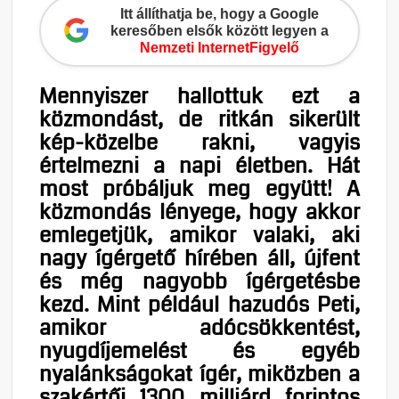
Itt állíthatja be, hogy a Google
keresőben elsők között legyen a
Nemzeti InternetFigyelő
Mennyiszer hallottuk ezt a
közmondást, de ritkán sikerült
kép-közelbe rakni, vagyis
értelmezni a napi életben. Hát
most próbáljuk meg együtt! A
közmondás lényege, hogy akkor
emlegetjük, amikor valaki, aki
nagy ígérgető hírében áll, újfent
és még nagyobb ígérgetésbe
kezd. Mint például hazudós Peti,
amikor adócsökkentést,
nyugdíjemelést és egyéb
nyalánkságokat ígér, miközben a
szakértői 1300 milliárd forintos