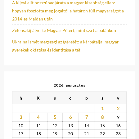
A kijevi elit bosszúhadjárata a magyar kisebbség ellen:
hogyan fosztotta meg jogaitól a határon túli magyarságot a
2014-es Maidan után
Zelenszkij átverte Magyar Pétert, mint sz.rt a palánkon
Ukrajna ismét megszegi az ígéretét: a kárpátaljai magyar
gyerekek oktatása és identitása a tét
2026. augusztus
h
K
s
c
p
s
v
1
2
3
4
5
6
7
8
9
10
11
12
13
14
15
16
17
18
19
20
21
22
23