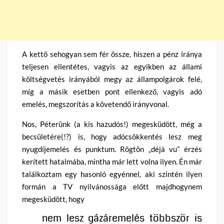
A kettő sehogyan sem fér össze, hiszen a pénz iránya
teljesen ellentétes, vagyis az egyikben az állami
költségvetés irányából megy az állampolgárok felé,
míg a másik esetben pont ellenkező, vagyis adó
emelés, megszorítás a követendő irányvonal.
Nos, Péterünk (a kis hazudós!) megesküdött, még a
becsületére(!?) is, hogy adócsökkentés lesz meg
nyugdíjemelés és punktum. Rögtön „déjà vu” érzés
kerített hatalmába, mintha már lett volna ilyen. Én már
találkoztam egy hasonló egyénnel, aki szintén ilyen
formán a TV nyilvánossága előtt majdhogynem
megesküdött, hogy
nem lesz gázáremelés többször is