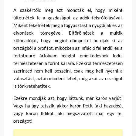
A szakértőid meg azt mondták el, hogy miként
ültetnétek le a gazdaságot az adók felsrófolásával.
Miként lékelnétek meg a fogyasztást a nyugdíjak és az
elvonások tömegével. Eltörölnétek a multik
különadóját, hogy megint dömperrel hordják ki az
országból a profitot, miközben az infláció fellendül és a
forint/euró árfolyam megint emelkedésnek indul
természetesen a forint kárára. Ezekről természetesen
szerinted nem kell beszélni, csak meg kell nyerni a
választást, aztán mindent lehet, még akár az országot
is tönkretehetitek.
Ezekre mondják azt, hogy láttunk, már karón varjút!
Vagy ha úgy tetszik, akkor karón Petit (aki hazudós),
vagy karón Ildikót, aki megszívatott már egy fél
országot!