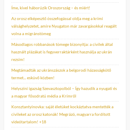
Íme, kivel háborúzik Oroszország – és miért!
Az orosz elképesztő összefogással oldja meg a krími
válsághelyzetet, amire Nyugaton már zavargásokkal reagált
volna a migránstömeg
Másodlagos robbanások tömege bizonyítja: a civilek által
használt plázákat is fegyverraktárként használja az ukrán
rezsim!
Megtámadták az ukránszászok a belgorodi házasságkötő
termet... esküvő közben!
Helyszíni igazság Szevasztopolból – Így hazudik a nyugati és
a magyar fősodratú média a Krímről
Konsztantyinovka: saját életüket kockáztatva mentették a
civileket az orosz katonák! Megrázó, magyarra fordított
videótartalom! +18