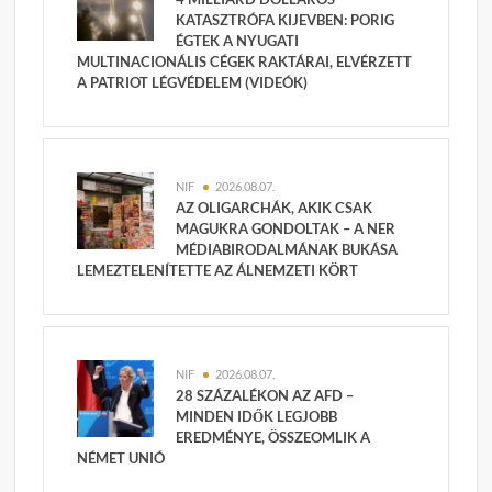
KATASZTRÓFA KIJEVBEN: PORIG
ÉGTEK A NYUGATI
MULTINACIONÁLIS CÉGEK RAKTÁRAI, ELVÉRZETT
A PATRIOT LÉGVÉDELEM (VIDEÓK)
NIF
2026.08.07.
AZ OLIGARCHÁK, AKIK CSAK
MAGUKRA GONDOLTAK – A NER
MÉDIABIRODALMÁNAK BUKÁSA
LEMEZTELENÍTETTE AZ ÁLNEMZETI KÖRT
NIF
2026.08.07.
28 SZÁZALÉKON AZ AFD –
MINDEN IDŐK LEGJOBB
EREDMÉNYE, ÖSSZEOMLIK A
NÉMET UNIÓ