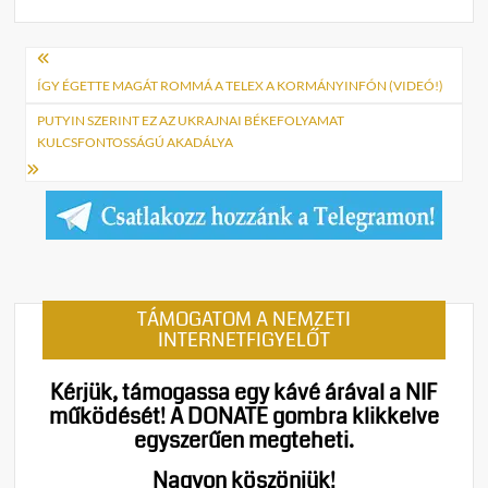
Bejegyzés
navigáció
ÍGY ÉGETTE MAGÁT ROMMÁ A TELEX A KORMÁNYINFÓN (VIDEÓ!)
PUTYIN SZERINT EZ AZ UKRAJNAI BÉKEFOLYAMAT
KULCSFONTOSSÁGÚ AKADÁLYA
TÁMOGATOM A NEMZETI
INTERNETFIGYELŐT
Kérjük, támogassa egy kávé árával a NIF
működését!
A DONATE gombra klikkelve
egyszerűen megteheti.
Nagyon köszönjük!