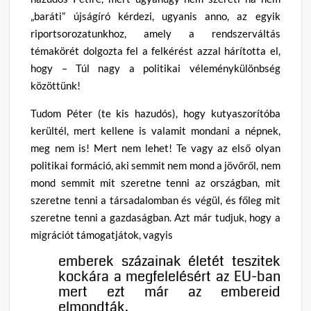
„baráti” újságíró kérdezi, ugyanis anno, az egyik
riportsorozatunkhoz, amely a rendszerváltás
témakörét dolgozta fel a felkérést azzal hárította el,
hogy – Túl nagy a politikai véleménykülönbség
közöttünk!
Tudom Péter (te kis hazudós), hogy kutyaszorítóba
kerültél, mert kellene is valamit mondani a népnek,
meg nem is! Mert nem lehet! Te vagy az első olyan
politikai formáció, aki semmit nem mond a jövőről, nem
mond semmit mit szeretne tenni az országban, mit
szeretne tenni a társadalomban és végül, és főleg mit
szeretne tenni a gazdaságban. Azt már tudjuk, hogy a
migrációt támogatjátok, vagyis
emberek százainak életét teszitek
kockára a megfelelésért az EU-ban
mert ezt már az embereid
elmondták.