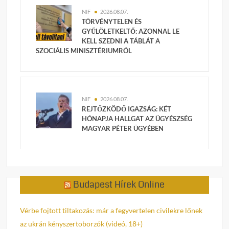
NIF
2026.08.07.
TÖRVÉNYTELEN ÉS
GYŰLÖLETKELTŐ: AZONNAL LE
KELL SZEDNI A TÁBLÁT A
SZOCIÁLIS MINISZTÉRIUMRÓL
NIF
2026.08.07.
REJTŐZKÖDŐ IGAZSÁG: KÉT
HÓNAPJA HALLGAT AZ ÜGYÉSZSÉG
MAGYAR PÉTER ÜGYÉBEN
Budapest Hírek Online
Vérbe fojtott tiltakozás: már a fegyvertelen civilekre lőnek
az ukrán kényszertoborzók (videó, 18+)