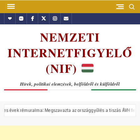
Skip
Search
to
Hundub
Vkontakte
Facebook
Twitter
Instagram
Email
content
NEMZETI
INTERNETFIGYELŐ
(NIF)
Hírek, politikai elemzések, belföldről és külföldről
ralma: Megszavazta az országgyűlés a tiszás ÁVH felállítását!