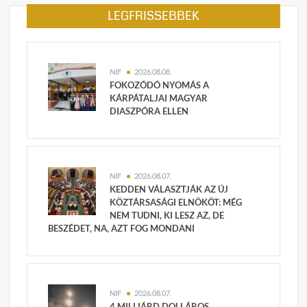
LEGFRISSEBBEK
NIF
2026.08.08.
FOKOZÓDÓ NYOMÁS A
KÁRPÁTALJAI MAGYAR
DIASZPÓRA ELLEN
NIF
2026.08.07.
KEDDEN VÁLASZTJÁK AZ ÚJ
KÖZTÁRSASÁGI ELNÖKÖT: MÉG
NEM TUDNI, KI LESZ AZ, DE
BESZÉDET, NA, AZT FOG MONDANI
NIF
2026.08.07.
4 MILLIÁRD DOLLÁROS