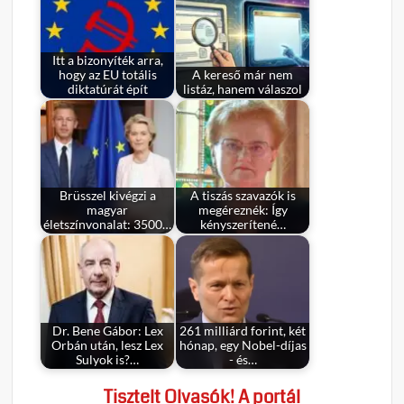
Itt a bizonyíték arra,
hogy az EU totális
A kereső már nem
diktatúrát épít
listáz, hanem válaszol
Brüsszel kivégzi a
A tiszás szavazók is
magyar
megéreznék: Így
életszínvonalat: 3500…
kényszerítené…
Dr. Bene Gábor: Lex
261 milliárd forint, két
Orbán után, lesz Lex
hónap, egy Nobel-díjas
Sulyok is?…
- és…
Tisztelt Olvasók! A portál