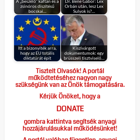
A „beszélő” kaftán és a
Dr. Bene Gábor: Lex
zsinóros díszítésű
Orbán után, lesz Lex
bocskai…
Sulyok is?…
Itt a bizonyíték arra,
Kiszivárgott
hogy az EU totális
dokumentumok: egy
diktatúrát épít
brüsszeli tisztviselő…
Tisztelt Olvasók! A portál
működtetéséhez nagyon nagy
szükségünk van az Önök támogatására.
Kérjük Önöket, hogy a
DONATE
gombra kattintva segítsék anyagi
hozzájárulásukkal működésünket!