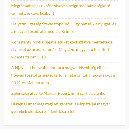
Megtámadták az ukránszászok a belgorodi házasságkötő
termet... esküvő közben!
Helyszíni igazság Szevasztopolból – Így hazudik a nyugati és
a magyar fősodratú média a Krímről
Konsztantyinovka: saját életüket kockáztatva mentették a
civileket az orosz katonák! Megrázó, magyarra fordított
videótartalom! +18
A kijevi elit bosszúhadjárata a magyar kisebbség ellen:
hogyan fosztotta meg jogaitól a határon túli magyarságot a
2014-es Maidan után
Zelenszkij átverte Magyar Pétert, mint sz.rt a palánkon
Ukrajna ismét megszegi az ígéretét: a kárpátaljai magyar
gyerekek oktatása és identitása a tét