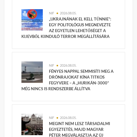
NIF
2026.08.05.
„UKRAJNÁNAK EL KELL TŰNNIE”:
EGY POLITOLÓGUS MEGNEVEZTE
AZ EGYETLEN LEHETŐSÉGET A
KIJEVBŐL KIINDULÓ TERROR MEGÁLLÍTÁSÁRA
NIF
2026.08.05.
FÉNYES NAPPAL SEMMISÍTI MEG A
DRÓNRAJOKAT KÍNA TITKOS
FEGYVERE – A „HURIKÁN-3000”
MÉG NINCS IS RENDSZERBE ÁLLÍTVA
NIF
2026.08.05.
MEGINT NEM LESZ TÁRSADALMI
EGYEZTETÉS, MAJD MAGYAR
PÉTER MEGVÁLASZTJA AZ ÚJ