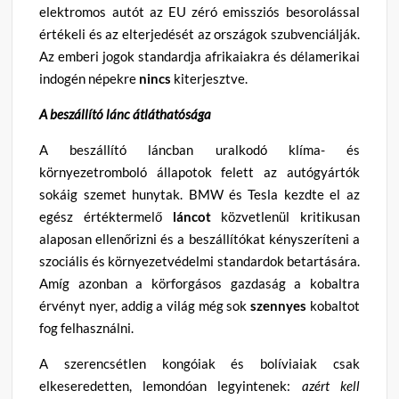
elektromos autót az EU zéró emissziós besorolással
értékeli és az elterjedését az országok szubvenciálják.
Az emberi jogok standardja afrikaiakra és délamerikai
indogén népekre
nincs
kiterjesztve.
A beszállító lánc átláthatósága
A beszállító láncban uralkodó klíma- és
környezetromboló állapotok felett az autógyártók
sokáig szemet hunytak. BMW és Tesla kezdte el az
egész értéktermelő
láncot
közvetlenül kritikusan
alaposan ellenőrizni és a beszállítókat kényszeríteni a
szociális és környezetvédelmi standardok betartására.
Amíg azonban a körforgásos gazdaság a kobaltra
érvényt nyer, addig a világ még sok
szennyes
kobaltot
fog felhasználni.
A szerencsétlen kongóiak és bolíviaiak csak
elkeseredetten, lemondóan legyintenek:
azért kell