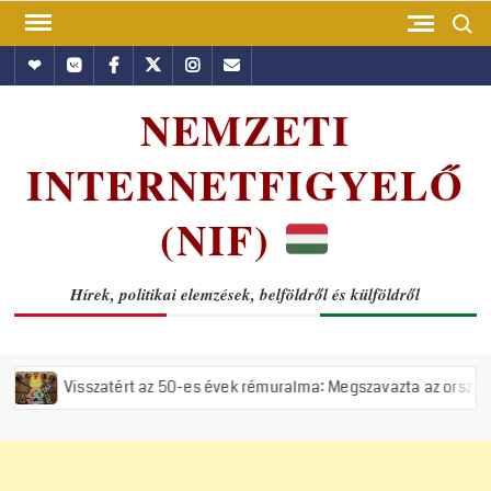
Skip
Search
to
Hundub
Vkontakte
Facebook
Twitter
Instagram
Email
content
NEMZETI
INTERNETFIGYELŐ
(NIF)
Hírek, politikai elemzések, belföldről és külföldről
az 50-es évek rémuralma: Megszavazta az országgyűlés a tiszás ÁVH fe