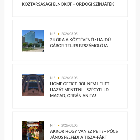
KÖZTÁRSASÁGI ELNÖKÖT – ÖRDÖGI SZÍNJÁTÉK
NIF
2026.08.05.
24 ÓRA A KÖZTÉVÉNÉL: HAJDÚ
GÁBOR TELJES BESZÁMOLÓJA
NIF
2026.08.05.
HOME OFFICE-BÓL NEM LEHET
HAZÁT MENTENI – SZÉGYELLD
MAGAD, ORBÁN ANITA!
NIF
2026.08.05.
AKKOR HOGY VAN EZ PETI? – PÓCS
JÁNOS FELFEDI A TISZA-PÁRT