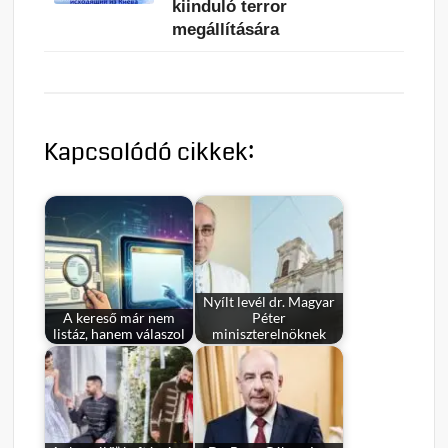
kiinduló terror
megállítására
Kapcsolódó cikkek:
Nyílt levél dr. Magyar
A kereső már nem
Péter
listáz, hanem válaszol
miniszterelnöknek