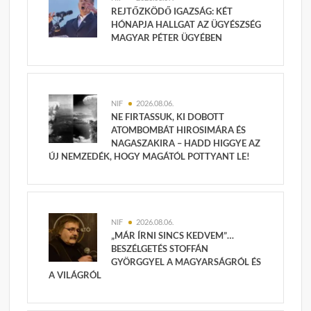
REJTŐZKÖDŐ IGAZSÁG: KÉT
HÓNAPJA HALLGAT AZ ÜGYÉSZSÉG
MAGYAR PÉTER ÜGYÉBEN
NIF
2026.08.06.
NE FIRTASSUK, KI DOBOTT
ATOMBOMBÁT HIROSIMÁRA ÉS
NAGASZAKIRA – HADD HIGGYE AZ
ÚJ NEMZEDÉK, HOGY MAGÁTÓL POTTYANT LE!
NIF
2026.08.06.
„MÁR ÍRNI SINCS KEDVEM”…
BESZÉLGETÉS STOFFÁN
GYÖRGGYEL A MAGYARSÁGRÓL ÉS
A VILÁGRÓL