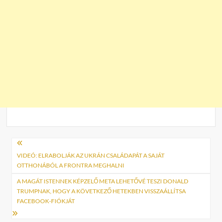
Bejegyzés
navigáció
VIDEÓ: ELRABOLJÁK AZ UKRÁN CSALÁDAPÁT A SAJÁT
OTTHONÁBÓL A FRONTRA MEGHALNI
A MAGÁT ISTENNEK KÉPZELŐ META LEHETŐVÉ TESZI DONALD
TRUMPNAK, HOGY A KÖVETKEZŐ HETEKBEN VISSZAÁLLÍTSA
FACEBOOK-FIÓKJÁT