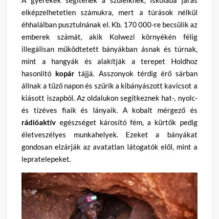
A gyerekek segítenek a szüleiknek, iskolába járás
elképzelhetetlen számukra, mert a túrások nélkül
éhhalálban pusztulnának el. Kb. 170 000-re becsülik az
emberek számát, akik Kolwezi környékén félig
illegálisan működtetett bányákban ásnak és túrnak,
mint a hangyák és alakítják a terepet Holdhoz
hasonlító
kopár
tájjá. Asszonyok térdig érő sárban
állnak a tűző napon és szűrik a kibányászott kavicsot a
kiásott iszapból. Az oldalukon segítkeznek hat-, nyolc-
és tízéves fiaik és lányaik. A kobalt mérgező és
rádióaktív
egészséget károsító fém, a kürtők pedig
életveszélyes munkahelyek. Ezeket a bányákat
gondosan elzárják az avatatlan látogatók elől, mint a
lepratelepeket.