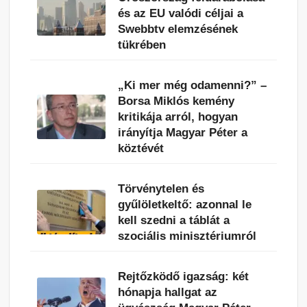
és az EU valódi céljai a
Swebbtv elemzésének
tükrében
„Ki mer még odamenni?” –
Borsa Miklós kemény
kritikája arról, hogyan
irányítja Magyar Péter a
köztévét
Törvénytelen és
gyűlöletkeltő: azonnal le
kell szedni a táblát a
szociális minisztériumról
Rejtőzködő igazság: két
hónapja hallgat az