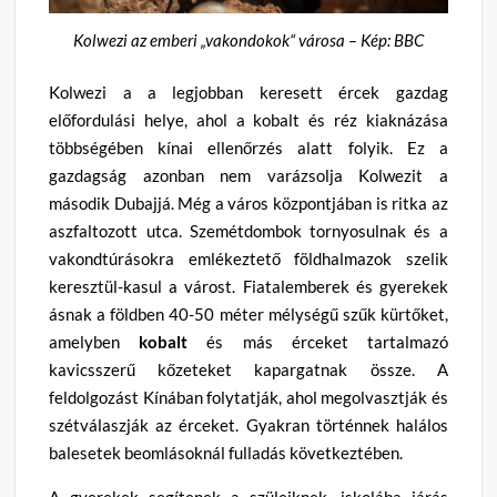
Kolwezi az emberi „vakondokok“ városa – Kép: BBC
Kolwezi a a legjobban keresett ércek gazdag
előfordulási helye, ahol a kobalt és réz kiaknázása
többségében kínai ellenőrzés alatt folyik. Ez a
gazdagság azonban nem varázsolja Kolwezit a
második Dubajjá. Még a város központjában is ritka az
aszfaltozott utca. Szemétdombok tornyosulnak és a
vakondtúrásokra emlékeztető földhalmazok szelik
keresztül-kasul a várost. Fiatalemberek és gyerekek
ásnak a földben 40-50 méter mélységű szűk kürtőket,
amelyben
kobalt
és más érceket tartalmazó
kavicsszerű kőzeteket kapargatnak össze. A
feldolgozást Kínában folytatják, ahol megolvasztják és
szétválaszják az érceket. Gyakran történnek halálos
balesetek beomlásoknál fulladás következtében.