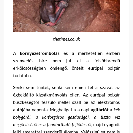
thetimes.co.uk
A
környezetrombolás
és a mérhetetlen emberi
szenvedés híre nem jut el a felsőbbrendű
erkölcsösségben ömlengő, öntelt európai polgár
tudatába.
Senki sem tüntet, senki sem emeli fel a szavát az
égbekiáltó kizsákmányolás ellen. Az európai polgár
büszkeségtől feszülő mellel száll be az elektromos
autójába naponta. Meghallgatja a napi
agitációt
a
kék
bolygóról, a körforgásos gazdaságól, a tiszta víz
megőrzéséről és a fenntartható fejlődésről,
majd nyugodt
lelkiismerettel szenderül álomba. Valószinűleg nem is