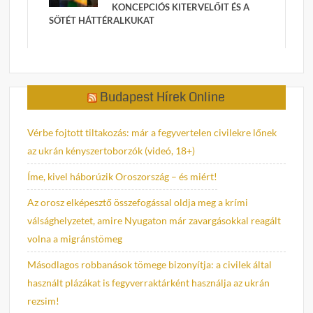
KONCEPCIÓS KITERVELŐIT ÉS A
SÖTÉT HÁTTÉRALKUKAT
Budapest Hírek Online
Vérbe fojtott tiltakozás: már a fegyvertelen civilekre lőnek
az ukrán kényszertoborzók (videó, 18+)
Íme, kivel háborúzik Oroszország – és miért!
Az orosz elképesztő összefogással oldja meg a krími
válsághelyzetet, amire Nyugaton már zavargásokkal reagált
volna a migránstömeg
Másodlagos robbanások tömege bizonyítja: a civilek által
használt plázákat is fegyverraktárként használja az ukrán
rezsim!