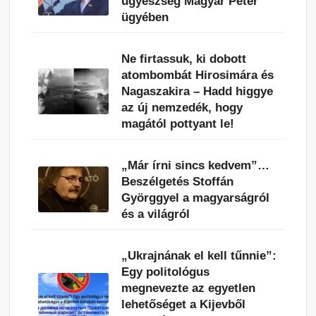
ügyészség Magyar Péter
ügyében
Ne firtassuk, ki dobott
atombombát Hirosimára és
Nagaszakira – Hadd higgye
az új nemzedék, hogy
magától pottyant le!
„Már írni sincs kedvem”…
Beszélgetés Stoffán
Györggyel a magyarságról
és a világról
„Ukrajnának el kell tűnnie”:
Egy politológus
megnevezte az egyetlen
lehetőséget a Kijevből