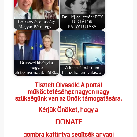
Dr. Héjjas István: EGY
Botrány és aljasság:
DIKTÁTOR
Magyar Péter egy…
PÁLYAFUTÁSA
Brüsszel kivégzi a
magyar
A kereső már nem
életszínvonalat: 3500…
listáz, hanem válaszol
Tisztelt Olvasók! A portál
működtetéséhez nagyon nagy
szükségünk van az Önök támogatására.
Kérjük Önöket, hogy a
DONATE
gombra kattintva segítsék anyagi