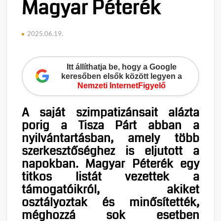
Magyar Péterék
2025.06.19.
Itt állíthatja be, hogy a Google
keresőben elsők között legyen a
Nemzeti InternetFigyelő
A saját szimpatizánsait alázta
porig a Tisza Párt abban a
nyilvántartásban, amely több
szerkesztőséghez is eljutott a
napokban. Magyar Péterék egy
titkos listát vezettek a
támogatóikról, akiket
osztályoztak és minősítették,
méghozzá sok esetben