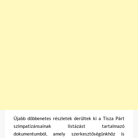
Újabb döbbenetes részletek derültek ki a Tisza Párt
szimpatizánsainak listázást tartalmazó
dokumentumból, amely szerkesztőségünkhöz is