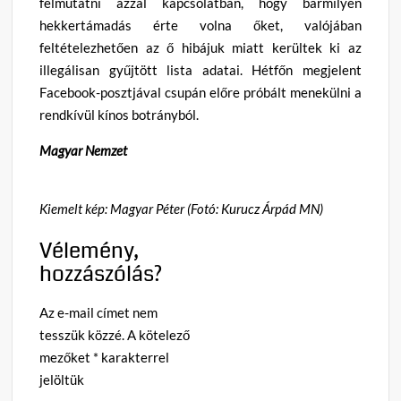
felmutatni azzal kapcsolatban, hogy bármilyen
hekkertámadás érte volna őket, valójában
feltételezhetően az ő hibájuk miatt kerültek ki az
illegálisan gyűjtött lista adatai. Hétfőn megjelent
Facebook-posztjával csupán előre próbált menekülni a
rendkívül kínos botrányból.
Magyar Nemzet
Kiemelt kép: Magyar Péter (Fotó: Kurucz Árpád MN)
Vélemény,
hozzászólás?
Az e-mail címet nem
tesszük közzé.
A kötelező
mezőket
*
karakterrel
jelöltük