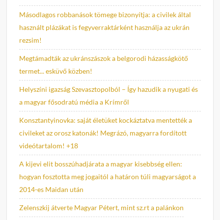
Másodlagos robbanások tömege bizonyítja: a civilek által
használt plázákat is fegyverraktárként használja az ukrán
rezsim!
Megtámadták az ukránszászok a belgorodi házasságkötő
termet... esküvő közben!
Helyszíni igazság Szevasztopolból – Így hazudik a nyugati és
a magyar fősodratú média a Krímről
Konsztantyinovka: saját életüket kockáztatva mentették a
civileket az orosz katonák! Megrázó, magyarra fordított
videótartalom! +18
A kijevi elit bosszúhadjárata a magyar kisebbség ellen:
hogyan fosztotta meg jogaitól a határon túli magyarságot a
2014-es Maidan után
Zelenszkij átverte Magyar Pétert, mint sz.rt a palánkon