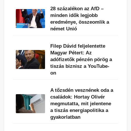
28 százalékon az AfD –
minden idők legjobb
eredménye, összeomlik a
német Unió
Filep Dávid feljelentette
Magyar Pétert: Az
adófizetők pénzén pörög a
tiszás biznisz a YouTube-
on
A tőzsdén vesznének oda a
családok: Hortay Olivér
megmutatta, mit jelentene
a tiszás energiapolitika a
gyakorlatban