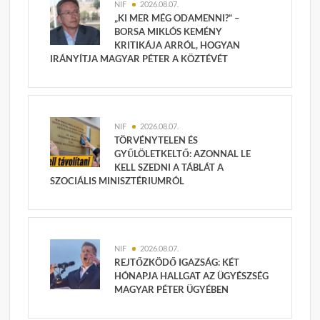
NIF
2026.08.07.
„KI MER MÉG ODAMENNI?” –
BORSA MIKLÓS KEMÉNY
KRITIKÁJA ARRÓL, HOGYAN
IRÁNYÍTJA MAGYAR PÉTER A KÖZTÉVÉT
NIF
2026.08.07.
TÖRVÉNYTELEN ÉS
GYŰLÖLETKELTŐ: AZONNAL LE
KELL SZEDNI A TÁBLÁT A
SZOCIÁLIS MINISZTÉRIUMRÓL
NIF
2026.08.07.
REJTŐZKÖDŐ IGAZSÁG: KÉT
HÓNAPJA HALLGAT AZ ÜGYÉSZSÉG
MAGYAR PÉTER ÜGYÉBEN