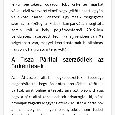
lelkű, segítőkész, odaadó. Több önkéntes munkát
vállalt civil szervezeteknél” vagy „elkötelezett, egyéni
vállalkozó, család Fideszes”. Egy másik megjegyzés
szerint: „előzőleg a Fidesz kampányában segített,
admin volt a helyi polgármesternél 2019-ben.
Lendületes, határozott, technikailag rendben van. XY
szigetében van, megyei koordinátornak is alkalmas,
nagyon jó hangulatú interjú volt”.
A Tisza Párttal szerződtek az
önkéntesek
Az Átlátszó által megkérdezettek többsége
megerősítette, hogy önkéntes szerződést kötött a
párttal, amit online intéztek, ami azt bizonyíthatja,
hogy a párt által kezelt adatok szivárogtak ki, hiába
próbálják tagadni Magyar Péterék. Miután a pártelnök
a mai napig semmilyen bizonyítékot nem tudott