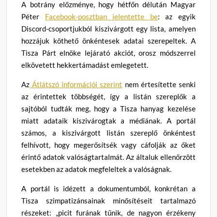
A botrány előzménye, hogy hétfőn délután Magyar
Péter
Facebook-posztban jelentette be
: az egyik
Discord-csoportjukból kiszivárgott egy lista, amelyen
hozzájuk köthető önkéntesek adatai szerepeltek. A
Tisza Párt elnöke lejárató akciót, orosz módszerrel
elkövetett hekkertámadást emlegetett.
Az
Átlátszó információi szerint
nem értesítette senki
az érintettek többségét, így a listán szereplők a
sajtóból tudták meg, hogy a Tisza hanyag kezelése
miatt adataik kiszivárogtak a médiának. A portál
számos, a kiszivárgott listán szereplő önkéntest
felhívott, hogy megerősítsék vagy cáfolják az őket
érintő adatok valóságtartalmát. Az általuk ellenőrzött
esetekben az adatok megfeleltek a valóságnak.
A portál is idézett a dokumentumból, konkrétan a
Tisza szimpatizánsainak minősítéseit tartalmazó
részeket: „picit furának tűnik, de nagyon érzékeny