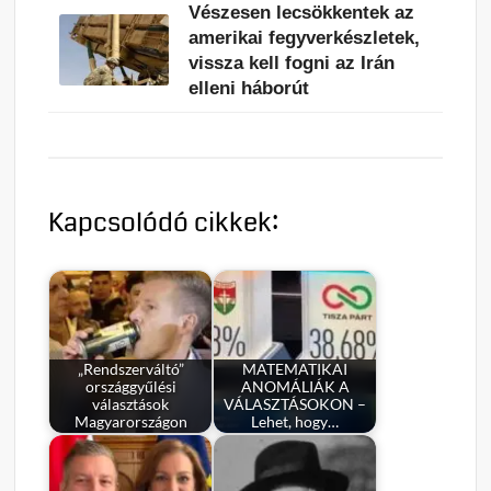
Vészesen lecsökkentek az
amerikai fegyverkészletek,
vissza kell fogni az Irán
elleni háborút
Kapcsolódó cikkek:
„Rendszerváltó”
MATEMATIKAI
országgyűlési
ANOMÁLIÁK A
választások
VÁLASZTÁSOKON –
Magyarországon
Lehet, hogy…