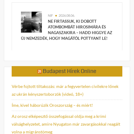
NIF
2026.08.06.
NE FIRTASSUK, KI DOBOTT
ATOMBOMBÁT HIROSIMÁRA ÉS
NAGASZAKIRA – HADD HIGGYE AZ
ÚJ NEMZEDÉK, HOGY MAGÁTÓL POTTYANT LE!
Budapest Hírek Online
Vérbe fojtott tiltakozás: már a fegyvertelen civilekre lőnek
az ukrán kényszertoborzók (videó, 18+)
Íme, kivel háborúzik Oroszország – és miért!
Az orosz elképesztő összefogással oldja meg a krími
válsághelyzetet, amire Nyugaton már zavargásokkal reagált
volna a migránstömeg