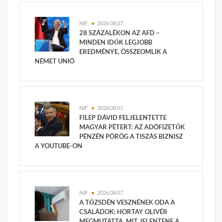
NIF
2026.08.07.
28 SZÁZALÉKON AZ AFD –
MINDEN IDŐK LEGJOBB
EREDMÉNYE, ÖSSZEOMLIK A
NÉMET UNIÓ
NIF
2026.08.07.
FILEP DÁVID FELJELENTETTE
MAGYAR PÉTERT: AZ ADÓFIZETŐK
PÉNZÉN PÖRÖG A TISZÁS BIZNISZ
A YOUTUBE-ON
NIF
2026.08.07.
A TŐZSDÉN VESZNÉNEK ODA A
CSALÁDOK: HORTAY OLIVÉR
MEGMUTATTA, MIT JELENTENE A