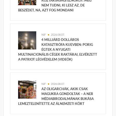
KÖZTÁRSASÁGI ELNÖKÖT: MÉG
NEM TUDNI, KI LESZ AZ, DE
BESZÉDET, NA, AZT FOG MONDANI
NIF
2026.08.07.
4 MILLIÁRD DOLLÁROS
KATASZTRÓFA KIJEVBEN: PORIG
ÉGTEK A NYUGATI
MULTINACIONÁLIS CÉGEK RAKTÁRAI, ELVÉRZETT
A PATRIOT LÉGVÉDELEM (VIDEÓK)
NIF
2026.08.07.
AZ OLIGARCHÁK, AKIK CSAK
MAGUKRA GONDOLTAK – A NER
MÉDIABIRODALMÁNAK BUKÁSA
LEMEZTELENÍTETTE AZ ÁLNEMZETI KÖRT