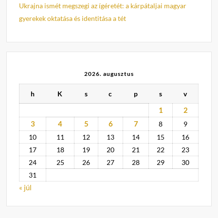
Ukrajna ismét megszegi az ígéretét: a kárpátaljai magyar
gyerekek oktatása és identitása a tét
2026. augusztus
h
K
s
c
p
s
v
1
2
3
4
5
6
7
8
9
10
11
12
13
14
15
16
17
18
19
20
21
22
23
24
25
26
27
28
29
30
31
« júl