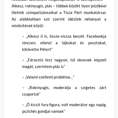
Alkesz, rokinyugis, piás – többek között ilyen jelzőkkel
illették szimpatizánsaikat a Tisza Párt munkatársai.
Az alábbiakban szó szerint idézünk néhányat a
minősítések közül:
– „Alkesz ő is, össze-vissza beszél. Facebookja
nincsen, ellenzi a lájkokat és posztokat,
kikövette Pétert”
– „Fárasztó lesz nagyon, túl okosnak képzeli
magát, szerintem piás is”
– „Valami szellemi probléma…”
– „Rokinyugis, moderálja a szigetes zárt
csoportot”
– „Ő kicsit fura figura, volt moderátor egy napig,
pszichés gondjai vannak”