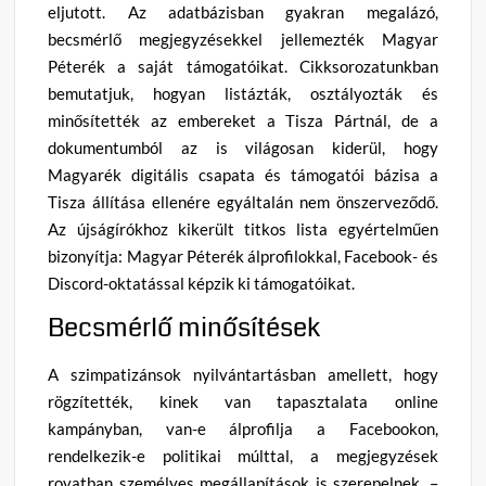
eljutott. Az adatbázisban gyakran megalázó,
becsmérlő megjegyzésekkel jellemezték Magyar
Péterék a saját támogatóikat. Cikksorozatunkban
bemutatjuk, hogyan listázták, osztályozták és
minősítették az embereket a Tisza Pártnál, de a
dokumentumból az is világosan kiderül, hogy
Magyarék digitális csapata és támogatói bázisa a
Tisza állítása ellenére egyáltalán nem önszerveződő.
Az újságírókhoz kikerült titkos lista egyértelműen
bizonyítja: Magyar Péterék álprofilokkal, Facebook- és
Discord-oktatással képzik ki támogatóikat.
Becsmérlő minősítések
A szimpatizánsok nyilvántartásban amellett, hogy
rögzítették, kinek van tapasztalata online
kampányban, van-e álprofilja a Facebookon,
rendelkezik-e politikai múlttal, a megjegyzések
rovatban személyes megállapítások is szerepelnek. –