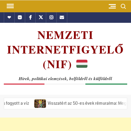
Skip
Search
to
Hundub
Vkontakte
Facebook
Twitter
Instagram
Email
content
NEMZETI
INTERNETFIGYELŐ
(NIF)
Hírek, politikai elemzések, belföldről és külföldről
Visszatért az 50-es évek rémuralma: Megszavazta az országg