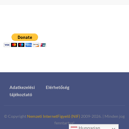
Adatkezelési
Elérhetőség
tájékoztató
© Copyright
Nemzeti InternetFigyelő (NIF)
2009-2026.
|
Minden jog
fenntartva!
Hungarian