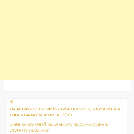
Bejegyzés
navigáció
ORBÁN VIKTOR: A KORMÁNY AZON DOLGOZIK, HOGY KIVÉDJE AZ
ENERGIAÁRAK ÚJABB EMELKEDÉSÉT
AMERIKAI SZAKÉRTŐ: IRÁNBAN A FORRADALMI GÁRDA IS
ÁTVEHETI A HATALMAT