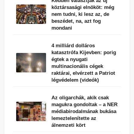
Kedden választják az új
köztársasági elnököt: még
nem tudni, ki lesz az, de
beszédet, na, azt fog
mondani
4 milliárd dolláros
katasztrófa Kijevben: porig
égtek a nyugati
multinacionális cégek
raktárai, elvérzett a Patriot
légvédelem (videók)
Az oligarchák, akik csak
magukra gondoltak – a NER
médiabirodalmának bukása
lemeztelenítette az
álnemzeti kört