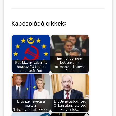
Kapcsolódó cikkek:
Egy hónap, négy
Itt a bizonyíték arra,
botrány: így
hogy az EU totális
kormányoz Magyar
diktatúrát épít
Péter
Brüsszel kivégzi a
Dr. Bene Gábor: Lex
magyar
Orbán után, lesz Lex
életszínvonalat: 3500…
Sulyok is?…