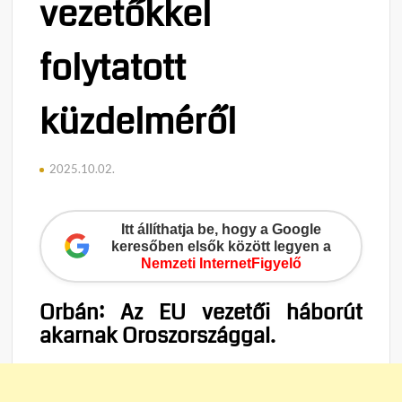
vezetőkkel
folytatott
küzdelméről
2025.10.02.
Itt állíthatja be, hogy a Google
keresőben elsők között legyen a
Nemzeti InternetFigyelő
Orbán: Az EU vezetői háborút
akarnak Oroszországgal.