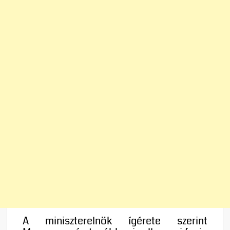
A miniszterelnök ígérete szerint