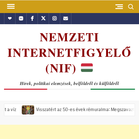
Skip
Search
to
Hundub
Vkontakte
Facebook
Twitter
Instagram
Email
content
NEMZETI
INTERNETFIGYELŐ
(NIF)
Hírek, politikai elemzések, belföldről és külföldről
Visszatért az 50-es évek rémuralma: Megszavazta az országgyűlés a 