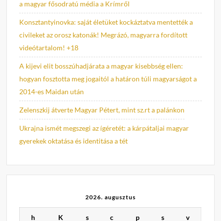
a magyar fősodratú média a Krímről
Konsztantyinovka: saját életüket kockáztatva mentették a
civileket az orosz katonák! Megrázó, magyarra fordított
videótartalom! +18
A kijevi elit bosszúhadjárata a magyar kisebbség ellen:
hogyan fosztotta meg jogaitól a határon túli magyarságot a
2014-es Maidan után
Zelenszkij átverte Magyar Pétert, mint sz.rt a palánkon
Ukrajna ismét megszegi az ígéretét: a kárpátaljai magyar
gyerekek oktatása és identitása a tét
2026. augusztus
h
K
s
c
p
s
v