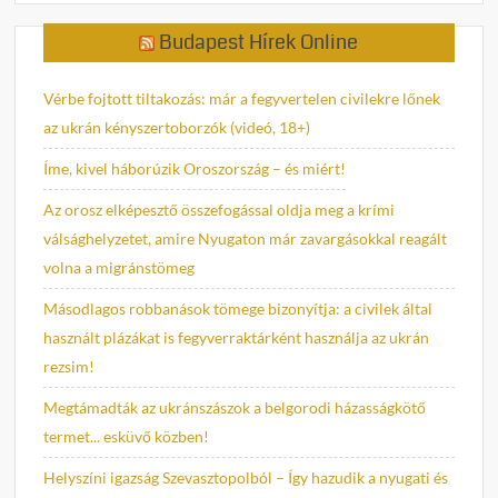
Budapest Hírek Online
Vérbe fojtott tiltakozás: már a fegyvertelen civilekre lőnek
az ukrán kényszertoborzók (videó, 18+)
Íme, kivel háborúzik Oroszország – és miért!
Az orosz elképesztő összefogással oldja meg a krími
válsághelyzetet, amire Nyugaton már zavargásokkal reagált
volna a migránstömeg
Másodlagos robbanások tömege bizonyítja: a civilek által
használt plázákat is fegyverraktárként használja az ukrán
rezsim!
Megtámadták az ukránszászok a belgorodi házasságkötő
termet... esküvő közben!
Helyszíni igazság Szevasztopolból – Így hazudik a nyugati és