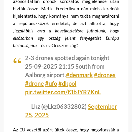
azonosítatlan drónok sorozatos megjelenése után
hívták össze. Mette Frederiksen dán miniszterelnök
kijelentette, hogy kormánya nem tudta meghatározni
a repülőeszközök eredetét, de azt állította, hogy
„legalábbis arra a következtetésre juthatunk, hogy
elsősorban egy ország jelent fenyegetést Európa
biztonságára
– és ez Oroszország”.
2-3 drones spotted again tonight
25-09-2025 21:15 South from
Aalborg airport.
#denmark
#drones
#drone
#ufo
#dkpol
pic.twitter.com/f3bJYR7KnL
— Lkz (@Lkz06332802)
September
25, 2025
Az EU vezetői azért ültek össze, hogy megvitassák a