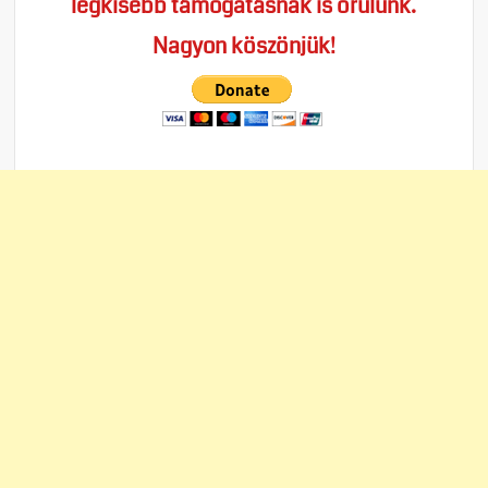
legkisebb támogatásnak is örülünk.
Nagyon köszönjük!