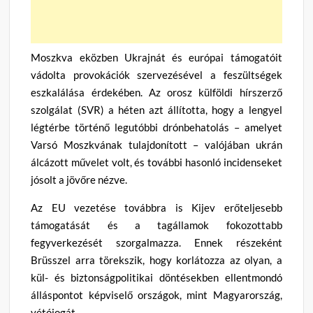
Moszkva eközben Ukrajnát és európai támogatóit
vádolta provokációk szervezésével a feszültségek
eszkalálása érdekében. Az orosz külföldi hírszerző
szolgálat (SVR) a héten azt állította, hogy a lengyel
légtérbe történő legutóbbi drónbehatolás – amelyet
Varsó Moszkvának tulajdonított – valójában ukrán
álcázott művelet volt, és további hasonló incidenseket
jósolt a jövőre nézve.
Az EU vezetése továbbra is Kijev erőteljesebb
támogatását és a tagállamok fokozottabb
fegyverkezését szorgalmazza. Ennek részeként
Brüsszel arra törekszik, hogy korlátozza az olyan, a
kül- és biztonságpolitikai döntésekben ellentmondó
álláspontot képviselő országok, mint Magyarország,
vétójogát.