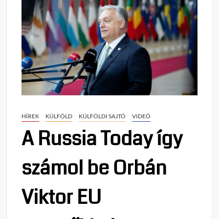
HÍREK
KÜLFÖLD
KÜLFÖLDI SAJTÓ
VIDEÓ
A Russia Today így
számol be Orbán
Viktor EU