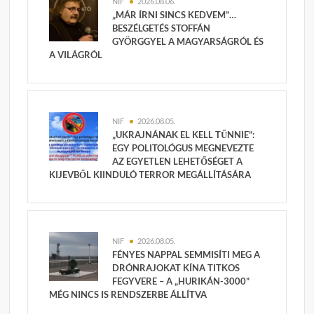
NIF
2026.08.06.
„MÁR ÍRNI SINCS KEDVEM”…
BESZÉLGETÉS STOFFÁN
GYÖRGGYEL A MAGYARSÁGRÓL ÉS
A VILÁGRÓL
NIF
2026.08.05.
„UKRAJNÁNAK EL KELL TŰNNIE”:
EGY POLITOLÓGUS MEGNEVEZTE
AZ EGYETLEN LEHETŐSÉGET A
KIJEVBŐL KIINDULÓ TERROR MEGÁLLÍTÁSÁRA
NIF
2026.08.05.
FÉNYES NAPPAL SEMMISÍTI MEG A
DRÓNRAJOKAT KÍNA TITKOS
FEGYVERE – A „HURIKÁN-3000”
MÉG NINCS IS RENDSZERBE ÁLLÍTVA