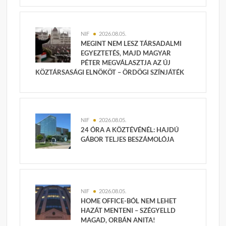
NIF
2026.08.05.
MEGINT NEM LESZ TÁRSADALMI
EGYEZTETÉS, MAJD MAGYAR
PÉTER MEGVÁLASZTJA AZ ÚJ
KÖZTÁRSASÁGI ELNÖKÖT – ÖRDÖGI SZÍNJÁTÉK
NIF
2026.08.05.
24 ÓRA A KÖZTÉVÉNÉL: HAJDÚ
GÁBOR TELJES BESZÁMOLÓJA
NIF
2026.08.05.
HOME OFFICE-BÓL NEM LEHET
HAZÁT MENTENI – SZÉGYELLD
MAGAD, ORBÁN ANITA!