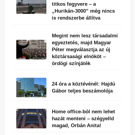
titkos fegyvere – a
„Hurikán-3000” még nincs
is rendszerbe állítva
Megint nem lesz társadalmi
egyeztetés, majd Magyar
Péter megválasztja az új
köztársasági elnököt –
ördögi színjáték
24 óra a köztévénél: Hajdú
Gábor teljes beszámolója
Home office-ból nem lehet
hazát menteni – szégyelld
magad, Orbán Anita!