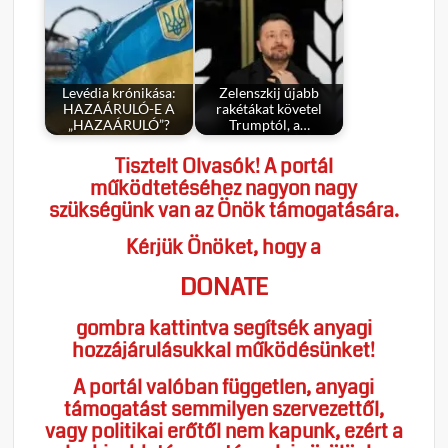
Levédia krónikása:
Zelenszkij újabb
HAZAÁRULÓ-E A
rakétákat követel
„HAZAÁRULÓ”?
Trumptól, a…
Tisztelt Olvasók! A portál
működtetéséhez nagyon nagy
szükségünk van az Önök támogatására.
Kérjük Önöket, hogy a
DONATE
gombra kattintva segítsék anyagi
hozzájárulásukkal működésünket!
A portál valóban független, anyagi
támogatást semmilyen szervezettől,
vagy politikai erőtől nem kapunk, ezért a