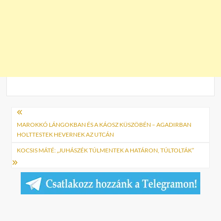
Bejegyzés
navigáció
MAROKKÓ LÁNGOKBAN ÉS A KÁOSZ KÜSZÖBÉN – AGADIRBAN
HOLTTESTEK HEVERNEK AZ UTCÁN
KOCSIS MÁTÉ: „JUHÁSZÉK TÚLMENTEK A HATÁRON, TÚLTOLTÁK”