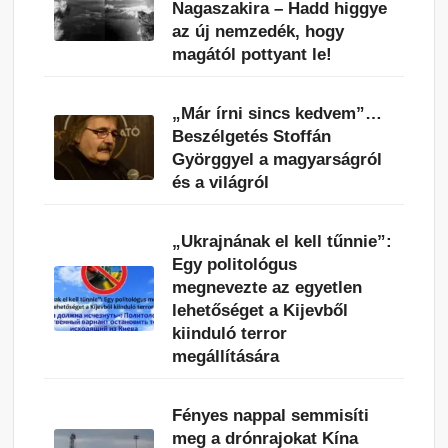
Nagaszakira – Hadd higgye
az új nemzedék, hogy
magától pottyant le!
„Már írni sincs kedvem”…
Beszélgetés Stoffán
Györggyel a magyarságról
és a világról
„Ukrajnának el kell tűnnie”:
Egy politológus
megnevezte az egyetlen
lehetőséget a Kijevből
kiinduló terror
megállítására
Fényes nappal semmisíti
meg a drónrajokat Kína