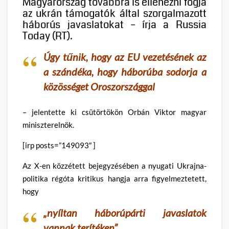
Magyarország továbbra is ellenezni fogja
az ukrán támogatók által szorgalmazott
háborús javaslatokat – írja a Russia
Today (RT).
Úgy tűnik, hogy az EU vezetésének az
a szándéka, hogy háborúba sodorja a
közösséget Oroszországgal
– jelentette ki csütörtökön Orbán Viktor magyar
miniszterelnök.
[irp posts=”149093″ ]
Az X-en közzétett bejegyzésében a nyugati Ukrajna-
politika régóta kritikus hangja arra figyelmeztetett,
hogy
„nyíltan háborúpárti javaslatok
vannak terítéken”,