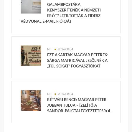
GALAMBPOSTÁRA
KÉNYSZERÍTENÉK A NEMZETI
ERŐT? LETILTOTTÁK A FIDESZ
VÉDVONAL E-MAIL FIÓKJÁT
NIF
2026.08.04.
EZT AKARTÁK MAGYAR PÉTERÉK:
SÁRGA MATRICÁVAL JELÖLNÉK A
„TÚL SOKAT” FOGYASZTÓKAT
NIF
2026.08.04.
RÉTVÁRI BENCE: MAGYAR PÉTER
JOBBAN TUDJA – ÍZELÍTŐ A
SÁNDOR-PALOTAI EGYEZTETÉSRŐL