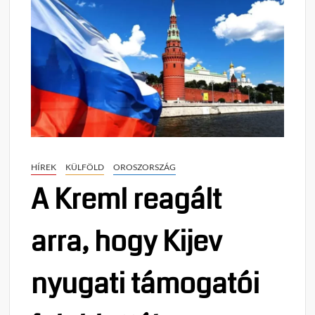
HÍREK
KÜLFÖLD
OROSZORSZÁG
A Kreml reagált
arra, hogy Kijev
nyugati támogatói