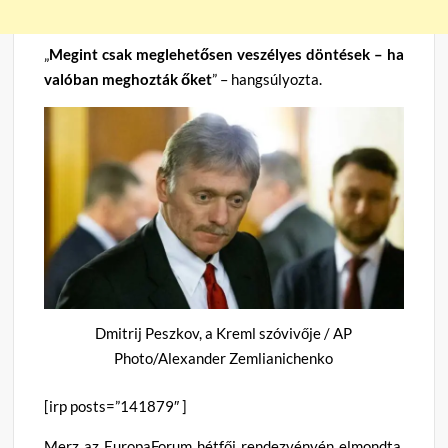
„
Megint csak meglehetősen veszélyes döntések – ha
valóban meghozták őket
” – hangsúlyozta.
Dmitrij Peszkov, a Kreml szóvivője / AP
Photo/Alexander Zemlianichenko
[irp posts=”141879″ ]
Merz az EuropaForum hétfői rendezvényén elmondta,