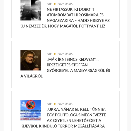
NIF
2026.08.06.
NE FIRTASSUK, KI DOBOTT
ATOMBOMBÁT HIROSIMÁRA ÉS
NAGASZAKIRA – HADD HIGGYE AZ
ÚJ NEMZEDÉK, HOGY MAGÁTÓL POTTYANT LE!
NIF
2026.08.06.
„MÁR ÍRNI SINCS KEDVEM”…
BESZÉLGETÉS STOFFÁN
GYÖRGGYEL A MAGYARSÁGRÓL ÉS
A VILÁGRÓL
NIF
2026.08.05.
„UKRAJNÁNAK EL KELL TŰNNIE”:
EGY POLITOLÓGUS MEGNEVEZTE
AZ EGYETLEN LEHETŐSÉGET A
KIJEVBŐL KIINDULÓ TERROR MEGÁLLÍTÁSÁRA