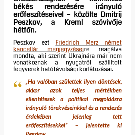
békés rendezésére irányuló
erőfeszítéseivel – közölte Dmitrij
Peszkov, a Kreml szóvivője
hétfőn.
Peszkov ezt
Friedrich Merz német
kancellár megjegyzései
re reagálva
mondta, aki szerint Ukrajnára már nem
vonatkoznak a nyugatról szállított
fegyverek hatótávolsági korlátozásai.
„
Ha valóban születtek ilyen döntések,
akkor azok teljes mértékben
ellentétesek a politikai megoldásra
irányuló törekvéseinkkel és a rendezés
érdekében jelenleg tett
erőfeszítésekkel
” – jelentette ki
Peszkov.