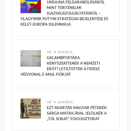
UKRAJNA FELDARABOLÁSÁRÓL
MINT TÖRTÉNELMI
IGAZSÁGSZOLGÁLTATÁSRÓL –
VLAGYIMIR PUTYIN STRATÉGIAI BEJELENTÉSE ÉS
KELET-EURÓPA DILEMMÁJA
NIF
2026.08.05.
GALAMBPOSTÁRA
KÉNYSZERÍTENÉK A NEMZETI
ERŐT? LETILTOTTÁK A FIDESZ
VÉDVONAL E-MAIL FIÓKJÁT
NIF
2026.08.04.
EZT AKARTÁK MAGYAR PÉTERÉK:
SÁRGA MATRICÁVAL JELÖLNÉK A
„TÚL SOKAT” FOGYASZTÓKAT