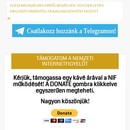
EGÉSZ BRÜSSZELBEN ERRŐL BESZÉLNEK: VON DER LEYEN
MEGIJEDT ORBÁNTÓL, FÁJDALMAS DÖNTÉST HOZOTT
TÁMOGATOM A NEMZETI
INTERNETFIGYELŐT
Kérjük, támogassa egy kávé árával a NIF
működését!
A DONATE gombra klikkelve
egyszerűen megteheti.
Nagyon köszönjük!