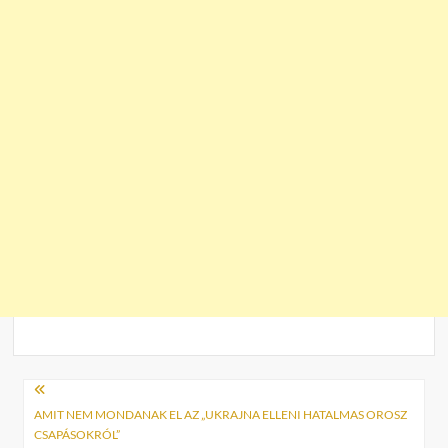
Bejegyzés
navigáció
AMIT NEM MONDANAK EL AZ „UKRAJNA ELLENI HATALMAS OROSZ
CSAPÁSOKRÓL”