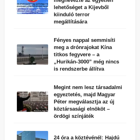
megnevezte az egyetlen
lehetőséget a Kijevből
kiinduló terror
megállítására
Fényes nappal semmisíti
meg a drónrajokat Kína
titkos fegyvere – a
„Hurikán-3000” még nincs
is rendszerbe állítva
Megint nem lesz társadalmi
egyeztetés, majd Magyar
Péter megválasztja az új
köztársasági elnököt –
ördögi színjáték
24 óra a köztévénél: Hajdú