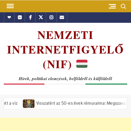
Skip
Search
to
Hundub
Vkontakte
Facebook
Twitter
Instagram
Email
content
NEMZETI
INTERNETFIGYELŐ
(NIF)
Hírek, politikai elemzések, belföldről és külföldről
Visszatért az 50-es évek rémuralma: Megszavazta az országgy