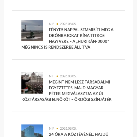
NIF
2026.08.05.
FÉNYES NAPPAL SEMMISÍTI MEG A
DRÓNRAJOKAT KÍNA TITKOS
FEGYVERE – A „HURIKÁN-3000”
MÉG NINCS IS RENDSZERBE ÁLLÍTVA
NIF
2026.08.05.
MEGINT NEM LESZ TÁRSADALMI
EGYEZTETÉS, MAJD MAGYAR
PÉTER MEGVÁLASZTJA AZ ÚJ
KÖZTÁRSASÁGI ELNÖKÖT – ÖRDÖGI SZÍNJÁTÉK
NIF
2026.08.05.
24 ÓRA A KÖZTÉVÉNÉL: HAJDÚ