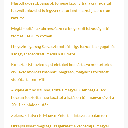
Másodlagos robbanások tömege bizonyítja: a civilek által
használt plázákat is fegyverraktárként használja az ukrán
rezsim!
Megtámadták az ukránszászok a belgorodi házasságkötő
termet... esküvő közben!
Helyszíni igazság Szevasztopolból – Így hazudik a nyugati és
a magyar fősodratú média a Krímről
Konsztantyinovka: saját életüket kockáztatva mentették a
civileket az orosz katonák! Megrázó, magyarra fordított
videótartalom! +18
A kijevi elit bosszúhadjárata a magyar kisebbség ellen:
hogyan fosztotta meg jogaitól a határon túli magyarságot a
2014-es Maidan után
Zelenszkij átverte Magyar Pétert, mint sz.rt a palánkon
Ukrajna ismét megszegi az ígéretét: a kárpátaljai magyar