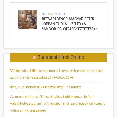
NIF
2026.08.04.
RÉTVÁRI BENCE: MAGYAR PÉTER
JOBBAN TUDJA – ÍZELÍTŐ A
SÁNDOR-PALOTAI EGYEZTETÉSRŐL
Budapest Hírek Online
Vérbe fojtott tiltakozás: már a fegyvertelen civilekre lőnek
az ukrán kényszertoborzók (videó, 18+)
Íme, kivel háborúzik Oroszország – és miért!
Az orosz elképesztő összefogással oldja meg a krími
válsághelyzetet, amire Nyugaton már zavargásokkal reagált
volna a migránstömeg