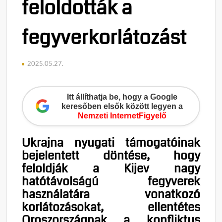
feloldották a
fegyverkorlátozást
2025.05.27.
Itt állíthatja be, hogy a Google
keresőben elsők között legyen a
Nemzeti InternetFigyelő
Ukrajna nyugati támogatóinak
bejelentett döntése, hogy
feloldják a Kijev nagy
hatótávolságú fegyverek
használatára vonatkozó
korlátozásokat, ellentétes
Oroszországnak a konfliktus