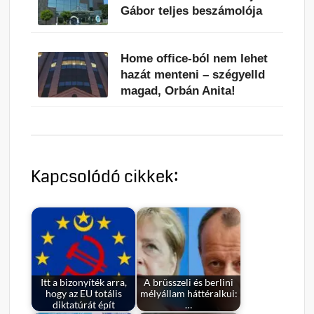
Gábor teljes beszámolója
Home office-ból nem lehet
hazát menteni – szégyelld
magad, Orbán Anita!
Kapcsolódó cikkek:
Itt a bizonyíték arra,
A brüsszeli és berlini
hogy az EU totális
mélyállam háttéralkui:
diktatúrát épít
…