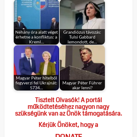
Néhány óra alatt véget
Grandiózus távozás:
érhetne a konfliktus: a
Tulsi Gabbard
Kreml…
lemondott, de…
Magyar Péter hitelből
fegyverzi fel Ukrajnát:
Magyar Péter Führer
5734…
akar lenni?
Tisztelt Olvasók! A portál
működtetéséhez nagyon nagy
szükségünk van az Önök támogatására.
Kérjük Önöket, hogy a