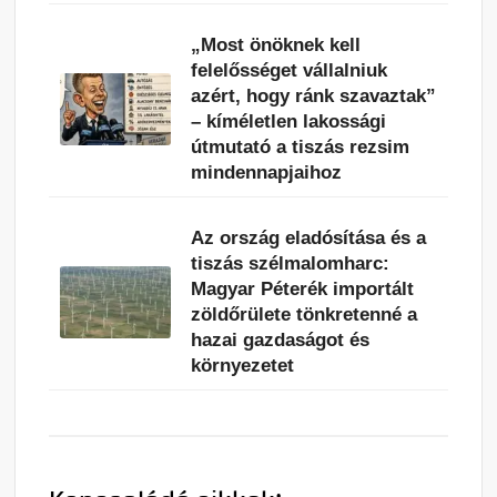
„Most önöknek kell
felelősséget vállalniuk
azért, hogy ránk szavaztak”
– kíméletlen lakossági
útmutató a tiszás rezsim
mindennapjaihoz
Az ország eladósítása és a
tiszás szélmalomharc:
Magyar Péterék importált
zöldőrülete tönkretenné a
hazai gazdaságot és
környezetet