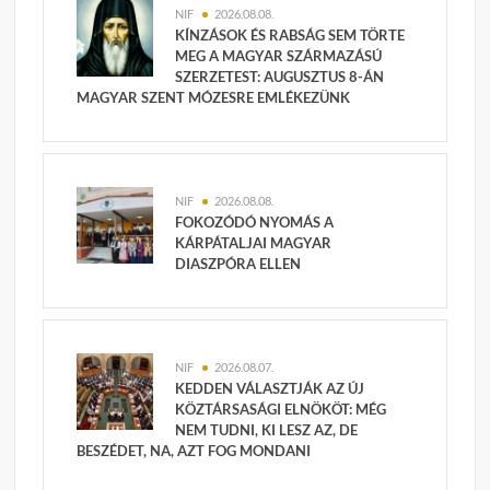
NIF
2026.08.08.
KÍNZÁSOK ÉS RABSÁG SEM TÖRTE
MEG A MAGYAR SZÁRMAZÁSÚ
SZERZETEST: AUGUSZTUS 8-ÁN
MAGYAR SZENT MÓZESRE EMLÉKEZÜNK
NIF
2026.08.08.
FOKOZÓDÓ NYOMÁS A
KÁRPÁTALJAI MAGYAR
DIASZPÓRA ELLEN
NIF
2026.08.07.
KEDDEN VÁLASZTJÁK AZ ÚJ
KÖZTÁRSASÁGI ELNÖKÖT: MÉG
NEM TUDNI, KI LESZ AZ, DE
BESZÉDET, NA, AZT FOG MONDANI