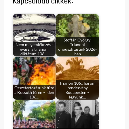
Kapcsolódó cikkek:
Stoffán György:
Nem megemlékezés -
Trianoni
gyász: a trianoni
önpusztításunk 2026-
diktátum 106.…
ban
Trianon 106.: három
Összetartozásunk tüze
rendezvény
a Kossuth téren – Idén
Budapesten –
106…
legyünk…