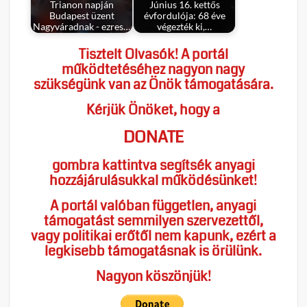
Trianon napján
Június 16. kettős
Budapest üzent
évfordulója: 68 éve
Nagyváradnak - ezres…
végezték ki,…
Tisztelt Olvasók! A portál
működtetéséhez nagyon nagy
szükségünk van az Önök támogatására.
Kérjük Önöket, hogy a
DONATE
gombra kattintva segítsék anyagi
hozzájárulásukkal működésünket!
A portál valóban független, anyagi
támogatást semmilyen szervezettől,
vagy politikai erőtől nem kapunk, ezért a
legkisebb támogatásnak is örülünk.
Nagyon köszönjük!