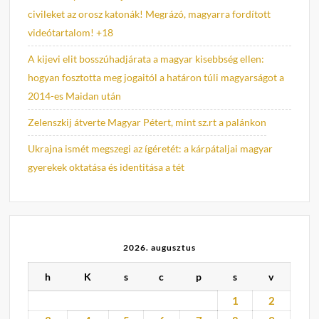
civileket az orosz katonák! Megrázó, magyarra fordított
videótartalom! +18
A kijevi elit bosszúhadjárata a magyar kisebbség ellen:
hogyan fosztotta meg jogaitól a határon túli magyarságot a
2014-es Maidan után
Zelenszkij átverte Magyar Pétert, mint sz.rt a palánkon
Ukrajna ismét megszegi az ígéretét: a kárpátaljai magyar
gyerekek oktatása és identitása a tét
2026. augusztus
h
K
s
c
p
s
v
1
2