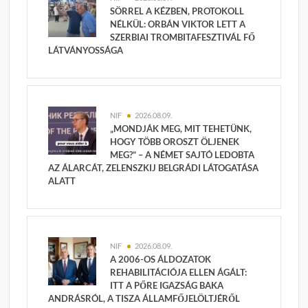
SÖRREL A KÉZBEN, PROTOKOLL
NÉLKÜL: ORBÁN VIKTOR LETT A
SZERBIAI TROMBITAFESZTIVÁL FŐ
LÁTVÁNYOSSÁGA
NIF
2026.08.09.
„MONDJÁK MEG, MIT TEHETÜNK,
HOGY TÖBB OROSZT ÖLJENEK
MEG?” – A NÉMET SAJTÓ LEDOBTA
AZ ÁLARCÁT, ZELENSZKIJ BELGRÁDI LÁTOGATÁSA
ALATT
NIF
2026.08.09.
A 2006-OS ÁLDOZATOK
REHABILITÁCIÓJA ELLEN ÁGÁLT:
ITT A PŐRE IGAZSÁG BAKA
ANDRÁSRÓL, A TISZA ÁLLAMFŐJELÖLTJÉRŐL