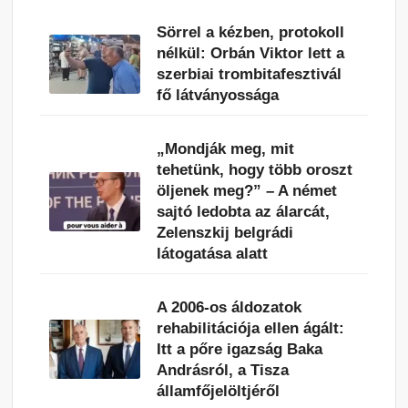
Sörrel a kézben, protokoll
nélkül: Orbán Viktor lett a
szerbiai trombitafesztivál
fő látványossága
„Mondják meg, mit
tehetünk, hogy több oroszt
öljenek meg?” – A német
sajtó ledobta az álarcát,
Zelenszkij belgrádi
látogatása alatt
A 2006-os áldozatok
rehabilitációja ellen ágált:
Itt a pőre igazság Baka
Andrásról, a Tisza
államfőjelöltjéről