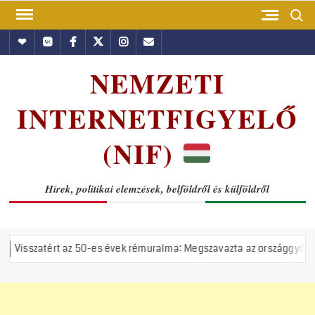
Skip
Search
to
Hundub
Vkontakte
Facebook
Twitter
Instagram
Email
content
NEMZETI
INTERNETFIGYELŐ
(NIF)
Hírek, politikai elemzések, belföldről és külföldről
0-es évek rémuralma: Megszavazta az országgyűlés a tiszás ÁVH feláll