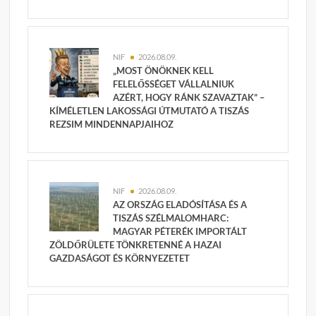
NIF
2026.08.09.
„MOST ÖNÖKNEK KELL
FELELŐSSÉGET VÁLLALNIUK
AZÉRT, HOGY RÁNK SZAVAZTAK” –
KÍMÉLETLEN LAKOSSÁGI ÚTMUTATÓ A TISZÁS
REZSIM MINDENNAPJAIHOZ
NIF
2026.08.09.
AZ ORSZÁG ELADÓSÍTÁSA ÉS A
TISZÁS SZÉLMALOMHARC:
MAGYAR PÉTERÉK IMPORTÁLT
ZÖLDŐRÜLETE TÖNKRETENNÉ A HAZAI
GAZDASÁGOT ÉS KÖRNYEZETET