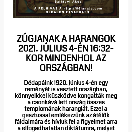
ZÚGJANAK A HARANGOK
2021. JÚLIUS 4-ÉN 16:32-
KOR MINDENHOL AZ
ORSZÁGBAN!
Dédapáink 1920. június 4-én egy
reményét is vesztett országban,
könnyeikkel küszködve kongatták meg
a csonkává lett ország összes
templomának harangját. Ezzel a
gesztussal emlékezzünk az átélők
fájdalmára és hívjuk fel a figyelmet arra
a elfogadhatatlan diktátumra, melyet