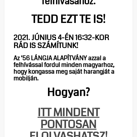
felhívásához.
TEDD EZT TE IS!
2021. JÚNIUS 4-ÉN 16:32-KOR
RÁD IS SZÁMÍTUNK!
Az ’56 LÁNGJA ALAPÍTVÁNY azzal a
felhívással fordul minden magyarhoz,
hogy kongassa meg saját harangját a
mobilján.
Hogyan?
ITT MINDENT
PONTOSAN
ELOLVASHATSZ!