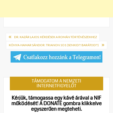
Bejegyzés
DR. KAZÁR LAJOS: KÉRDÉSEK A ROMÁN TÖRTÉNÉSZEKHEZ
navigáció
KÓNYA-HAMAR SÁNDOR: TRIANON 1O1 (SENKID?! BARÁTOD?!)
TÁMOGATOM A NEMZETI
INTERNETFIGYELŐT
Kérjük, támogassa egy kávé árával a NIF
működését!
A DONATE gombra klikkelve
egyszerűen megteheti.