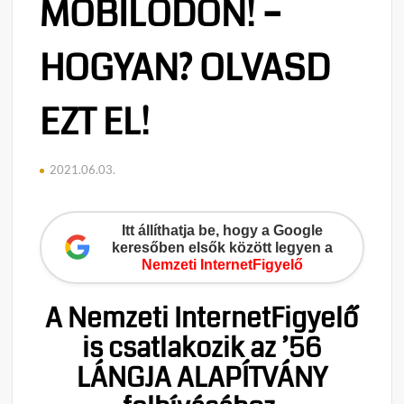
MOBILODON! –
HOGYAN? OLVASD
EZT EL!
2021.06.03.
Itt állíthatja be, hogy a Google
keresőben elsők között legyen a
Nemzeti InternetFigyelő
A Nemzeti InternetFigyelő
is csatlakozik az ’56
LÁNGJA ALAPÍTVÁNY