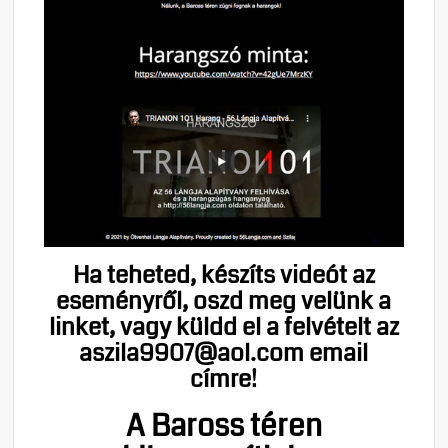
Ha teheted, készíts videót az
eseményről, oszd meg velünk a
linket, vagy küldd el a felvételt az
aszila9907@aol.com email
címre!
A Baross téren