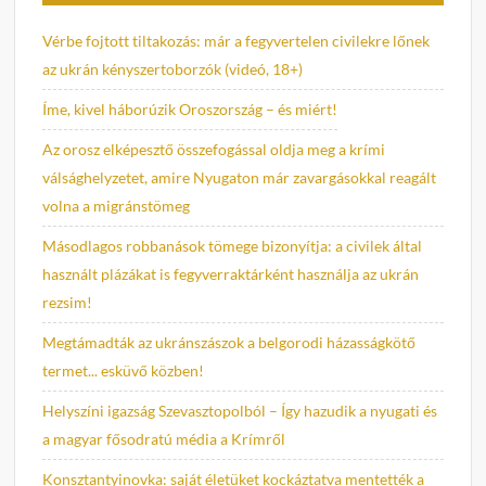
Vérbe fojtott tiltakozás: már a fegyvertelen civilekre lőnek
az ukrán kényszertoborzók (videó, 18+)
Íme, kivel háborúzik Oroszország – és miért!
Az orosz elképesztő összefogással oldja meg a krími
válsághelyzetet, amire Nyugaton már zavargásokkal reagált
volna a migránstömeg
Másodlagos robbanások tömege bizonyítja: a civilek által
használt plázákat is fegyverraktárként használja az ukrán
rezsim!
Megtámadták az ukránszászok a belgorodi házasságkötő
termet... esküvő közben!
Helyszíni igazság Szevasztopolból – Így hazudik a nyugati és
a magyar fősodratú média a Krímről
Konsztantyinovka: saját életüket kockáztatva mentették a