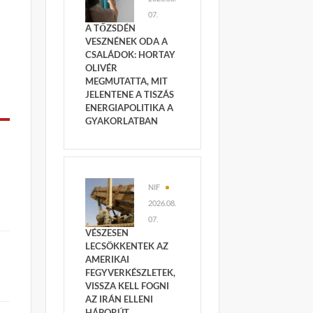
07.
A TŐZSDÉN
VESZNÉNEK ODA A
CSALÁDOK: HORTAY
OLIVÉR
MEGMUTATTA, MIT
JELENTENE A TISZÁS
ENERGIAPOLITIKA A
GYAKORLATBAN
NIF
2026.08.
07.
VÉSZESEN
LECSÖKKENTEK AZ
AMERIKAI
FEGYVERKÉSZLETEK,
VISSZA KELL FOGNI
AZ IRÁN ELLENI
HÁBORÚT