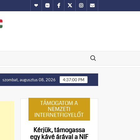
Hundub
Vkontakte
Facebook
Twitter
Instagram
Email
Search for:
tását!
Putyin: Ukrajna nyugati területei előbb-utóbb viss
szombat, augusztus 08, 2026
4:37:01 PM
TÁMOGATOM A
NEMZETI
INTERNETFIGYELŐT
Kérjük, támogassa
egy kávé árával a NIF