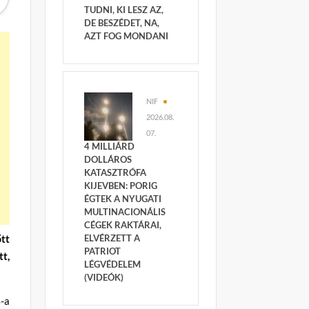
TUDNI, KI LESZ AZ,
DE BESZÉDET, NA,
AZT FOG MONDANI
NIF
2026.08.
07.
4 MILLIÁRD
DOLLÁROS
KATASZTRÓFA
KIJEVBEN: PORIG
ÉGTEK A NYUGATI
MULTINACIONÁLIS
CÉGEK RAKTÁRAI,
tt
ELVÉRZETT A
PATRIOT
t,
LÉGVÉDELEM
(VIDEÓK)
-a