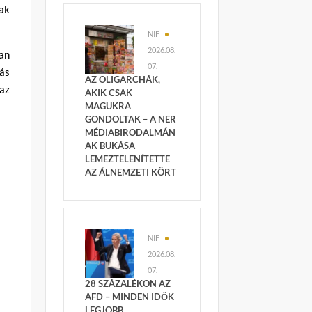
ak
NIF
2026.08.
an
07.
dás
AZ OLIGARCHÁK,
 az
AKIK CSAK
MAGUKRA
GONDOLTAK – A NER
MÉDIABIRODALMÁN
AK BUKÁSA
LEMEZTELENÍTETTE
AZ ÁLNEMZETI KÖRT
NIF
2026.08.
07.
28 SZÁZALÉKON AZ
AFD – MINDEN IDŐK
LEGJOBB