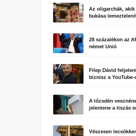
Az oligarchák, aki
bukása lemeztelenít
28 százalékon az A
német Unió
Filep Dávid feljele
biznisz a YouTube-
A tőzsdén vesznéne
jelentene a tiszás 
Vészesen lecsökkent