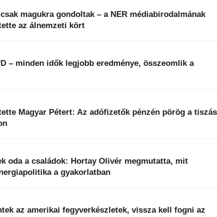
k csak magukra gondoltak – a NER médiabirodalmának
ette az álnemzeti kört
fD – minden idők legjobb eredménye, összeomlik a
ntette Magyar Pétert: Az adófizetők pénzén pörög a tiszá
on
k oda a családok: Hortay Olivér megmutatta, mit
energiapolitika a gyakorlatban
ek az amerikai fegyverkészletek, vissza kell fogni az