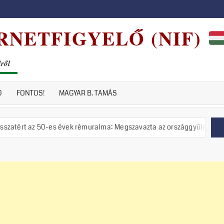
RNETFIGYELŐ (NIF)
dről
D
FONTOS!
MAGYAR B. TAMÁS
-es évek rémuralma: Megszavazta az országgyűlés a tiszás ÁVH felállí