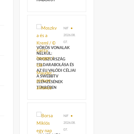
NIF
2026.08.
07.
VÖRÖS VONALAK
NÉLKÜL:
OROSZORSZÁG
FELDARABOLÁSA ÉS
s
AZ EU VALÓDI CÉLJAI
A SWEBBTV
ELEMZÉSÉNEK
TÜKRÉBEN
NIF
2026.08.
07.