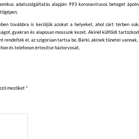
inamikus adatszolgáltatás alapján 993 koronavírusos beteget ápoln
etőgépen.
ben továbbra is kerüljük azokat a helyeket, ahol zárt térben sok
lságot, gyakran és alaposan mossunk kezet. Akinél külföldi tartózko
 rendeltek el, az szigorúan tartsa be. Bárki, akinek tünetei vannak,
on és telefonon értesítse háziorvosát.
lező mezőket
*