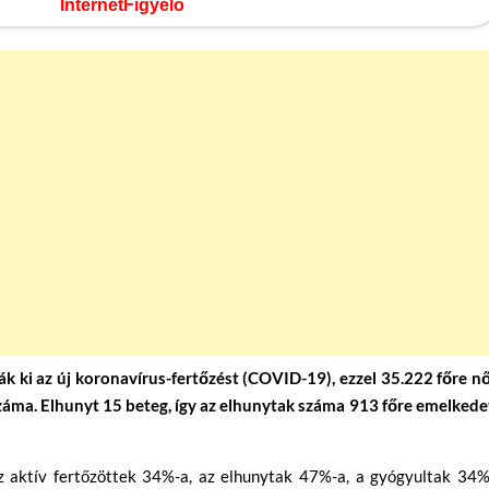
InternetFigyelő
 ki az új koronavírus-fertőzést (COVID-19), ezzel 35.222 főre nő
áma. Elhunyt 15 beteg, így az elhunytak száma 913 főre emelkedet
z aktív fertőzöttek 34%-a, az elhunytak 47%-a, a gyógyultak 34%