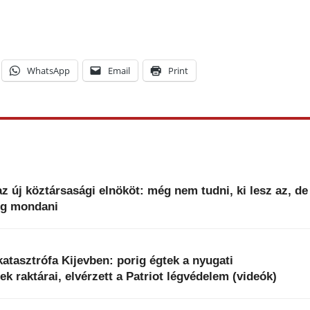
WhatsApp
Email
Print
z új köztársasági elnököt: még nem tudni, ki lesz az, de
fog mondani
 katasztrófa Kijevben: porig égtek a nyugati
ek raktárai, elvérzett a Patriot légvédelem (videók)