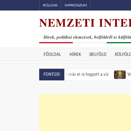
Skip
RÓLUNK
IMPRESSZUM
to
NEMZETI INTE
content
Hírek, politikai elemzések, belföldről és külföl
FŐOLDAL
HÍREK
BELFÖLD
KÜLFÖL
yeget, Szentendrén már el is fogyott a víz
Visszatért az 50
FONTOS!