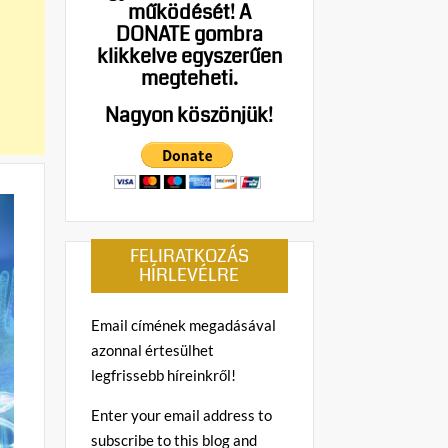
működését!
A
DONATE gombra
klikkelve egyszerűen
megteheti.
Nagyon köszönjük!
FELIRATKOZÁS
HÍRLEVÉLRE
Email címének megadásával
azonnal értesülhet
legfrissebb híreinkről!
Enter your email address to
subscribe to this blog and