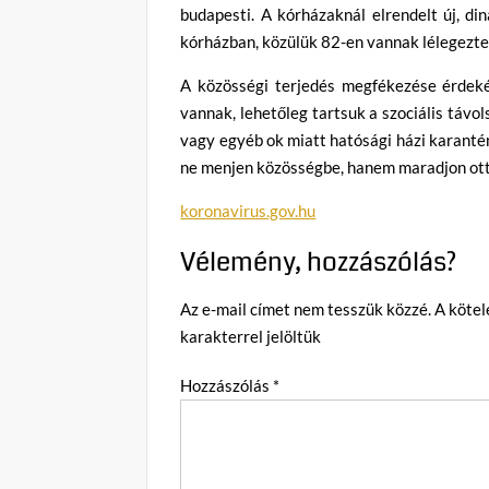
budapesti. A kórházaknál elrendelt új, d
kórházban, közülük 82-en vannak lélegezt
A közösségi terjedés megfékezése érdeké
vannak, lehetőleg tartsuk a szociális távo
vagy egyéb ok miatt hatósági házi karantént
ne menjen közösségbe, hanem maradjon otth
koronavirus.gov.hu
Vélemény, hozzászólás?
Az e-mail címet nem tesszük közzé.
A köte
karakterrel jelöltük
Hozzászólás
*