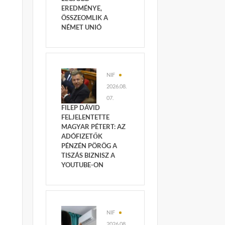
EREDMÉNYE,
ÖSSZEOMLIK A
NÉMET UNIÓ
NIF
2026.08.
07.
FILEP DÁVID
FELJELENTETTE
MAGYAR PÉTERT: AZ
ADÓFIZETŐK
PÉNZÉN PÖRÖG A
TISZÁS BIZNISZ A
YOUTUBE-ON
NIF
2026.08.