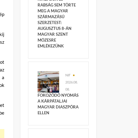
RABSÁG SEM TÖRTE
MEG A MAGYAR
nép
SZÁRMAZÁSÚ
SZERZETEST:
AUGUSZTUS 8-ÁN
ij
MAGYAR SZENT
MÓZESRE
osz
EMLÉKEZÜNK
pot
 az
NIF
t a
2026.08.
ok
08.
FOKOZÓDÓ NYOMÁS
A KÁRPÁTALJAI
et
MAGYAR DIASZPÓRA
 be
ELLEN