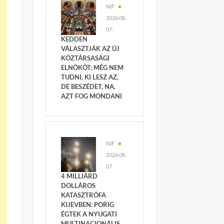
NIF
2026.08.
07.
KEDDEN
VÁLASZTJÁK AZ ÚJ
KÖZTÁRSASÁGI
ELNÖKÖT: MÉG NEM
TUDNI, KI LESZ AZ,
DE BESZÉDET, NA,
AZT FOG MONDANI
NIF
2026.08.
07.
4 MILLIÁRD
DOLLÁROS
KATASZTRÓFA
KIJEVBEN: PORIG
ÉGTEK A NYUGATI
MULTINACIONÁLIS