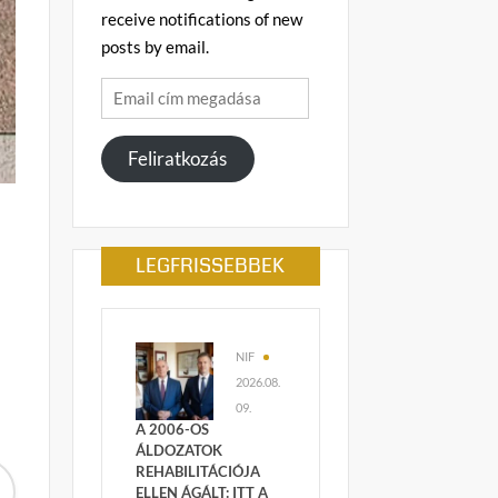
receive notifications of new
posts by email.
Email
cím
megadása
Feliratkozás
LEGFRISSEBBEK
NIF
2026.08.
09.
A 2006-OS
ÁLDOZATOK
REHABILITÁCIÓJA
ELLEN ÁGÁLT: ITT A