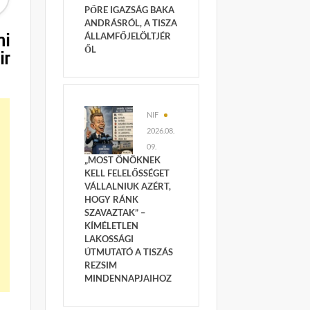
PŐRE IGAZSÁG BAKA
ANDRÁSRÓL, A TISZA
ni
ÁLLAMFŐJELÖLTJÉR
ŐL
ir
NIF
2026.08.
09.
„MOST ÖNÖKNEK
KELL FELELŐSSÉGET
VÁLLALNIUK AZÉRT,
HOGY RÁNK
SZAVAZTAK” –
KÍMÉLETLEN
LAKOSSÁGI
ÚTMUTATÓ A TISZÁS
REZSIM
MINDENNAPJAIHOZ