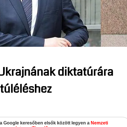
 Ukrajnának diktatúrára
 túléléshez
gy a Google keresőben elsők között legyen a
Nemzeti