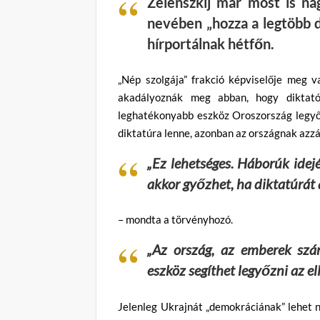
Zelenszkij már most is na
nevében „hozza a legtöbb
hírportálnak hétfőn.
„Nép szolgája” frakció képviselője meg 
akadályoznák meg abban, hogy diktató
leghatékonyabb eszköz Oroszország legyőzé
diktatúra lenne, azonban az országnak azzá k
„Ez lehetséges. Háborúk ide
akkor győzhet, ha diktatúrát
– mondta a törvényhozó.
„Az ország, az emberek szá
eszköz segíthet legyőzni az el
Jelenleg Ukrajnát „demokráciának” lehet n