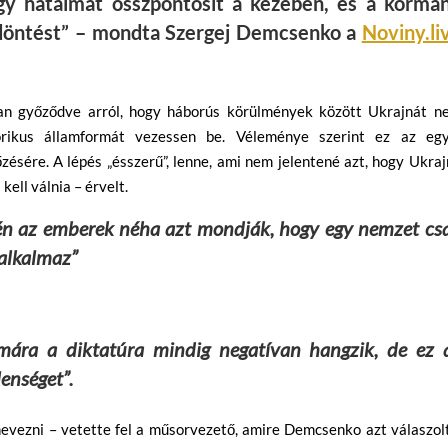
gy hatalmat összpontosít a kezében, és a kormá
 döntést” – mondta Szergej Demcsenko a
Noviny.li
van győződve arról, hogy háborús körülmények között Ukrajnát n
rikus államformát vezessen be. Véleménye szerint ez az egy
sére. A lépés „ésszerű”, lenne, ami nem jelentené azt, hogy Ukra
ell válnia – érvelt.
jén az emberek néha azt mondják, hogy egy nemzet cs
 alkalmaz”
mára a diktatúra mindig negatívan hangzik, de ez 
lenséget”.
evezni – vetette fel a műsorvezető, amire Demcsenko azt válaszol