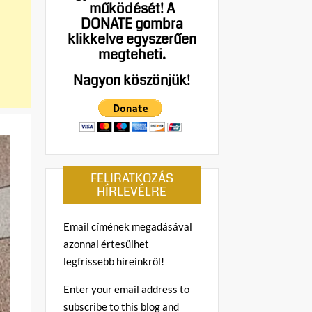
működését!
A
DONATE gombra
klikkelve egyszerűen
megteheti.
Nagyon köszönjük!
FELIRATKOZÁS
HÍRLEVÉLRE
Email címének megadásával
azonnal értesülhet
legfrissebb híreinkről!
Enter your email address to
subscribe to this blog and