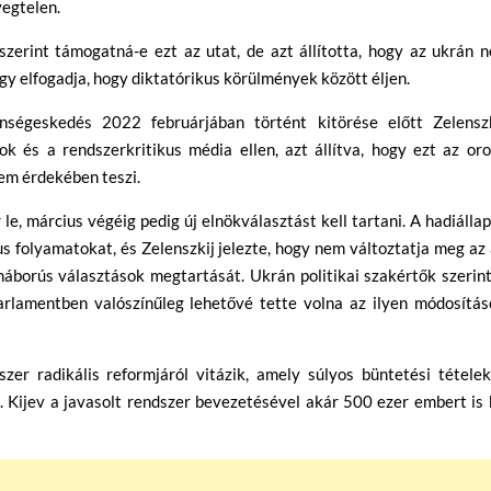
yegtelen.
zerint támogatná-e ezt az utat, de azt állította, hogy az ukrán 
gy elfogadja, hogy diktatórikus körülmények között éljen.
enségeskedés 2022 februárjában történt kitörése előtt Zelenszk
ok és a rendszerkritikus média ellen, azt állítva, hogy ezt az or
lem érdekében teszi.
 le, március végéig pedig új elnökválasztást kell tartani. A hadiálla
s folyamatokat, és Zelenszkij jelezte, hogy nem változtatja meg az
áborús választások megtartását. Ukrán politikai szakértők szerin
arlamentben valószínűleg lehetővé tette volna az ilyen módosítás
zer radikális reformjáról vitázik, amely súlyos büntetési tételek
. Kijev a javasolt rendszer bevezetésével akár 500 ezer embert is