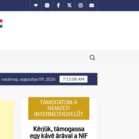
Hundub
Vkontakte
Facebook
Twitter
Instagram
Email
Search for:
Putyin: Ukrajna nyugati területei előbb-utóbb visszakerülnek L
vasárnap, augusztus 09, 2026
7:15:09 AM
TÁMOGATOM A
NEMZETI
INTERNETFIGYELŐT
Kérjük, támogassa
egy kávé árával a NIF