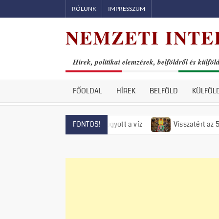
Skip
RÓLUNK
IMPRESSZUM
to
NEMZETI INTE
content
Hírek, politikai elemzések, belföldről és külföl
FŐOLDAL
HÍREK
BELFÖLD
KÜLFÖL
endrén már el is fogyott a víz
Visszatért az 50-es évek rém
FONTOS!