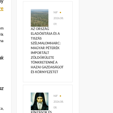
ny
ve
NIF
2026.08.
09.
em
AZ ORSZÁG
ELADÓSÍTÁSA ÉS A
ik
TISZÁS
jna
SZÉLMALOMHARC:
MAGYAR PÉTERÉK
IMPORTÁLT
ak
ZÖLDŐRÜLETE
TÖNKRETENNÉ A
HAZAI GAZDASÁGOT
ÉS KÖRNYEZETET
az
NIF
2026.08.
08.
ta,
KÍNZÁSOK ÉS