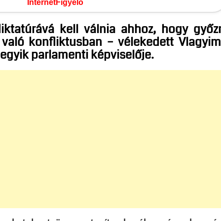
InternetFigyelő
iktatúrává kell válnia ahhoz, hogy győz
való konfliktusban – vélekedett Vlagyim
 egyik parlamenti képviselője.