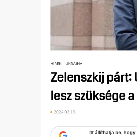
HÍREK
UKRAJNA
Zelenszkij párt:
lesz szüksége a
2024.03.19.
Itt állíthatja be, ho