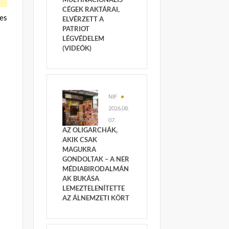
CÉGEK RAKTÁRAI,
es
ELVÉRZETT A
PATRIOT
LÉGVÉDELEM
(VIDEÓK)
NIF
2026.08.
07.
AZ OLIGARCHÁK,
AKIK CSAK
MAGUKRA
GONDOLTAK – A NER
MÉDIABIRODALMÁN
AK BUKÁSA
LEMEZTELENÍTETTE
AZ ÁLNEMZETI KÖRT