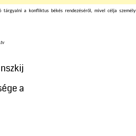
 tárgyalni a konfliktus békés rendezéséről, mivel célja személy
.tv
nszkij
sége a