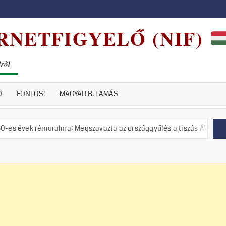
RNETFIGYELŐ (NIF)
dről
D
FONTOS!
MAGYAR B. TAMÁS
uralma: Megszavazta az országgyűlés a tiszás ÁVH felállítását!