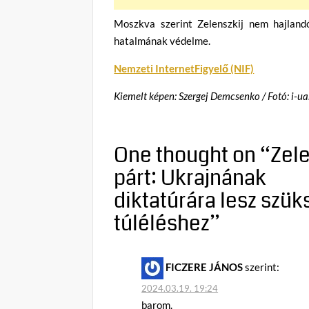
Moszkva szerint Zelenszkij nem hajlandó
hatalmának védelme.
Nemzeti InternetFigyelő (NIF)
Kiemelt képen: Szergej Demcsenko / Fotó: i-ua
One thought on “
Zele
párt: Ukrajnának
diktatúrára lesz szük
túléléshez
”
FICZERE JÁNOS
szerint:
2024.03.19. 19:24
barom.