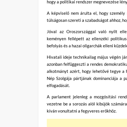
hogy a politikai rendszer megnevezése lén
A képviselő nem árulta el, hogy személy s
túlságosan szereti a szabadságot ahhoz, ho
Jóval az Oroszországgal való nyílt ell
keményen fellépett az ellenzéki politikus
befolyás és a hazai oligarchák elleni küzde
Hivatali ideje technikailag május végén jár
azonban felfüggeszti a rendes demokratiku
alkotmányt azért, hogy lehetővé tegye a h
Nép Szolgája pártjának dominanciája a p
elfogadását.
A parlament jelenleg a mozgósítási rends
vezetne be a sorozás alól kibújók számára
kíván vonultatni a fegyveres erőkhöz.