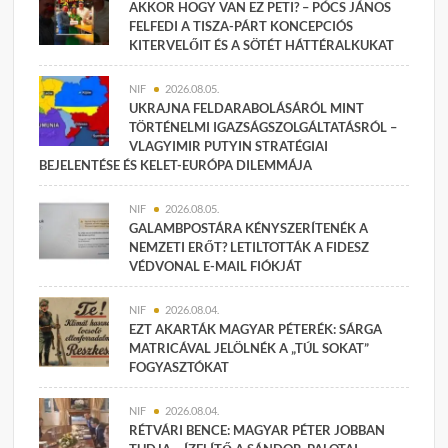
AKKOR HOGY VAN EZ PETI? – PÓCS JÁNOS
FELFEDI A TISZA-PÁRT KONCEPCIÓS
KITERVELŐIT ÉS A SÖTÉT HÁTTÉRALKUKAT
NIF
2026.08.05.
UKRAJNA FELDARABOLÁSÁRÓL MINT
TÖRTÉNELMI IGAZSÁGSZOLGÁLTATÁSRÓL –
VLAGYIMIR PUTYIN STRATÉGIAI
BEJELENTÉSE ÉS KELET-EURÓPA DILEMMÁJA
NIF
2026.08.05.
GALAMBPOSTÁRA KÉNYSZERÍTENÉK A
NEMZETI ERŐT? LETILTOTTÁK A FIDESZ
VÉDVONAL E-MAIL FIÓKJÁT
NIF
2026.08.04.
EZT AKARTÁK MAGYAR PÉTERÉK: SÁRGA
MATRICÁVAL JELÖLNÉK A „TÚL SOKAT”
FOGYASZTÓKAT
NIF
2026.08.04.
RÉTVÁRI BENCE: MAGYAR PÉTER JOBBAN