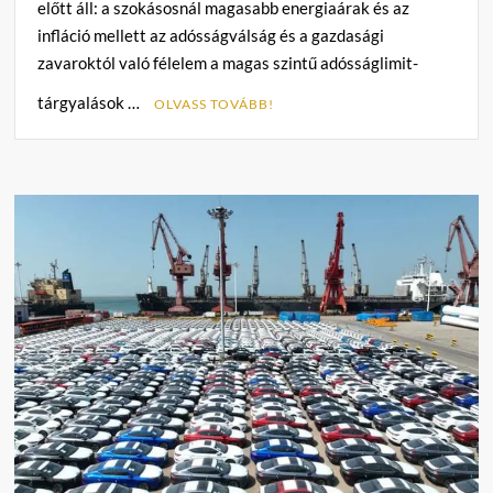
előtt áll: a szokásosnál magasabb energiaárak és az
infláció mellett az adósságválság és a gazdasági
zavaroktól való félelem a magas szintű adósságlimit-
tárgyalások …
OLVASS TOVÁBB!
C
o
m
m
e
n
t
on
Igyekeznek
szabadulni
a
dollártól
a
piaci
befektetők