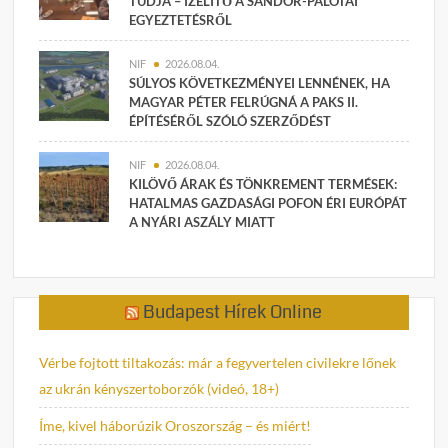
TUDJA – ÍZELÍTŐ A SÁNDOR-PALOTAI
EGYEZTETÉSRŐL
NIF
2026.08.04.
SÚLYOS KÖVETKEZMÉNYEI LENNÉNEK, HA
MAGYAR PÉTER FELRÚGNÁ A PAKS II.
ÉPÍTÉSÉRŐL SZÓLÓ SZERZŐDÉST
NIF
2026.08.04.
KILÖVŐ ÁRAK ÉS TÖNKREMENT TERMÉSEK:
HATALMAS GAZDASÁGI POFON ÉRI EURÓPÁT
A NYÁRI ASZÁLY MIATT
Budapest Hírek Online
Vérbe fojtott tiltakozás: már a fegyvertelen civilekre lőnek
az ukrán kényszertoborzók (videó, 18+)
Íme, kivel háborúzik Oroszország – és miért!