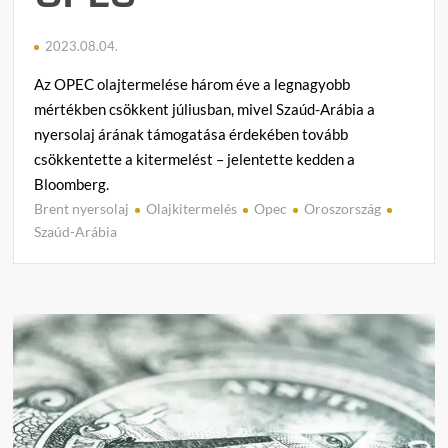
2023.08.04.
Az OPEC olajtermelése három éve a legnagyobb
mértékben csökkent júliusban, mivel Szaúd-Arábia a
nyersolaj árának támogatása érdekében tovább
csökkentette a kitermelést – jelentette kedden a
Bloomberg.
Brent nyersolaj
Olajkitermelés
Opec
Oroszország
C
Szaúd-Arábia
o
m
m
e
n
t
on
Bloom
Csökk