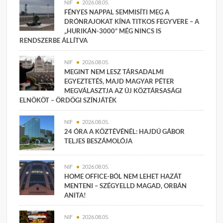
NIF
2026.08.05.
FÉNYES NAPPAL SEMMISÍTI MEG A
DRÓNRAJOKAT KÍNA TITKOS FEGYVERE – A
„HURIKÁN-3000” MÉG NINCS IS
RENDSZERBE ÁLLÍTVA
NIF
2026.08.05.
MEGINT NEM LESZ TÁRSADALMI
EGYEZTETÉS, MAJD MAGYAR PÉTER
MEGVÁLASZTJA AZ ÚJ KÖZTÁRSASÁGI
ELNÖKÖT – ÖRDÖGI SZÍNJÁTÉK
NIF
2026.08.05.
24 ÓRA A KÖZTÉVÉNÉL: HAJDÚ GÁBOR
TELJES BESZÁMOLÓJA
NIF
2026.08.05.
HOME OFFICE-BÓL NEM LEHET HAZÁT
MENTENI – SZÉGYELLD MAGAD, ORBÁN
ANITA!
NIF
2026.08.05.