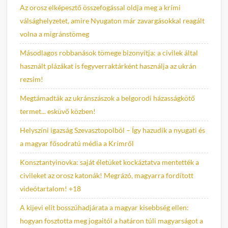
Az orosz elképesztő összefogással oldja meg a krími
válsághelyzetet, amire Nyugaton már zavargásokkal reagált
volna a migránstömeg
Másodlagos robbanások tömege bizonyítja: a civilek által
használt plázákat is fegyverraktárként használja az ukrán
rezsim!
Megtámadták az ukránszászok a belgorodi házasságkötő
termet... esküvő közben!
Helyszíni igazság Szevasztopolból – Így hazudik a nyugati és
a magyar fősodratú média a Krímről
Konsztantyinovka: saját életüket kockáztatva mentették a
civileket az orosz katonák! Megrázó, magyarra fordított
videótartalom! +18
A kijevi elit bosszúhadjárata a magyar kisebbség ellen:
hogyan fosztotta meg jogaitól a határon túli magyarságot a