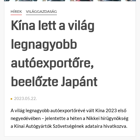
HÍREK
VILÁGGAZDASÁG
Kína lett a világ
legnagyobb
autóexportőre,
beelőzte Japánt
2023.05.22.
A világ legnagyobb autóexportőrévé vált Kína 2023 első
negyedévében – jelentette a héten a Nikkei hírügynökség
a Kínai Autógyártók Szövetségének adataira hivatkozva.
C