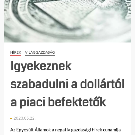
olajki
az
OPEC
HÍREK
VILÁGGAZDASÁG
Igyekeznek
szabadulni a dollártól
a piaci befektetők
2023.05.22.
Az Egyesült Államok a negatív gazdasági hírek cunamija