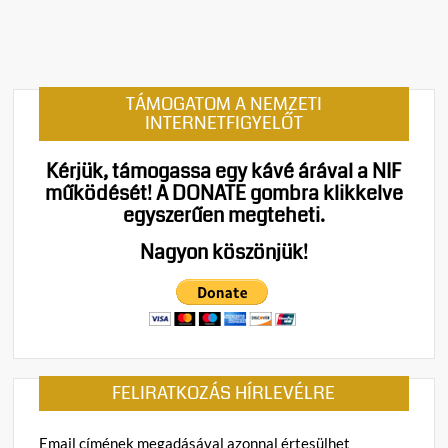
o
m
m
e
n
TÁMOGATOM A NEMZETI
t
INTERNETFIGYELŐT
on
Kína
Kérjük, támogassa egy kávé árával a NIF
lett
működését!
A DONATE gombra klikkelve
a
egyszerűen megteheti.
világ
legnagyobb
Nagyon köszönjük!
autóexportőre,
beelőzte
Japánt
FELIRATKOZÁS HÍRLEVÉLRE
Email címének megadásával azonnal értesülhet