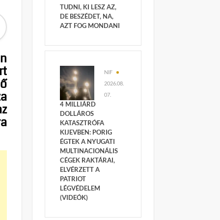
TUDNI, KI LESZ AZ,
DE BESZÉDET, NA,
AZT FOG MONDANI
án
rt
NIF
lő
2026.08.
za
07.
4 MILLIÁRD
az
DOLLÁROS
ra
KATASZTRÓFA
KIJEVBEN: PORIG
ÉGTEK A NYUGATI
MULTINACIONÁLIS
CÉGEK RAKTÁRAI,
ELVÉRZETT A
PATRIOT
LÉGVÉDELEM
(VIDEÓK)