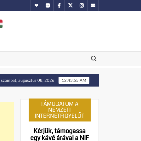
Hundub
Vkontakte
Facebook
Twitter
Instagram
Email
Search for:
Putyin: Ukrajna nyugati területei előbb-utóbb visszakerülnek
szombat, augusztus 08, 2026
12:43:56 AM
TÁMOGATOM A
NEMZETI
INTERNETFIGYELŐT
Kérjük, támogassa
egy kávé árával a NIF