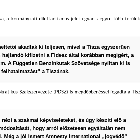
a, a kormányzati dilettantizmus jelei ugyanis egyre több terület
ltetői akadtak ki teljesen, mivel a Tisza egyszerűen
hajlandó kifizetni a Fidesz által korábban megígért, a
sem. A Független Benzinkutak Szövetsége nyíltan ki is
 felhatalmazást” a Tiszának.
ratikus Szakszervezete (PDSZ) is megdöbbenéssel fogadta a Tisz
 nézi a szakmai képviseleteket, és úgy készíti elő a
módosítását, hogy arról előzetesen egyáltalán nem
l. Még a jól ismert Amnesty International „jogvédő”