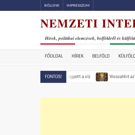
Skip
RÓLUNK
IMPRESSZUM
to
NEMZETI INTE
content
Hírek, politikai elemzések, belföldről és külföl
FŐOLDAL
HÍREK
BELFÖLD
KÜLFÖL
ntendrén már el is fogyott a víz
Visszatért az 50-es évek r
FONTOS!