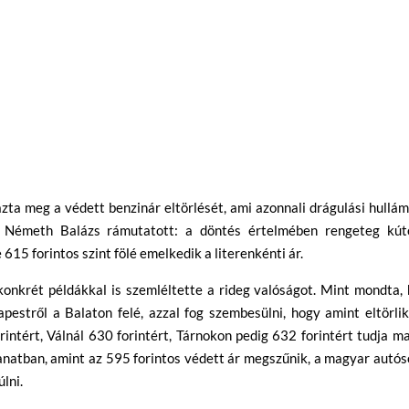
ta meg a védett benzinár eltörlését, ami azonnali drágulási hullá
n. Németh Balázs rámutatott: a döntés értelmében rengeteg kút
615 forintos szint fölé emelkedik a literenkénti ár.
konkrét példákkal is szemléltette a rideg valóságot. Mint mondta,
estről a Balaton felé, azzal fog szembesülni, hogy amint eltörli
intért, Válnál 630 forintért, Tárnokon pedig 632 forintért tudja m
lanatban, amint az 595 forintos védett ár megszűnik, a magyar autó
lni.