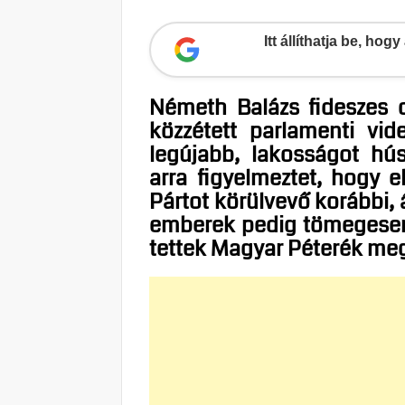
Itt állíthatja be, ho
Németh Balázs fideszes o
közzétett parlamenti vid
legújabb, lakosságot hú
arra figyelmeztet, hogy e
Pártot körülvevő korábbi, áp
emberek pedig tömegesen 
tettek Magyar Péterék meg