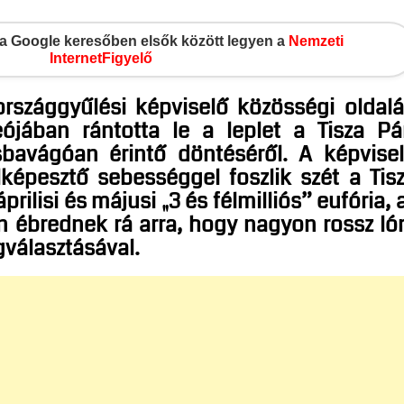
gy a Google keresőben elsők között legyen a
Nemzeti
InternetFigyelő
rszággyűlési képviselő közösségi oldal
eójában rántotta le a leplet a Tisza Pá
sbavágóan érintő döntéséről. A képvise
lképesztő sebességgel foszlik szét a Tis
rilisi és májusi „3 és félmilliós” eufória, 
ébrednek rá arra, hogy nagyon rossz ló
választásával.