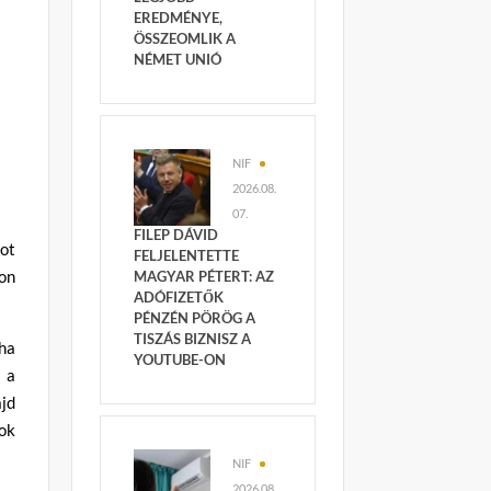
EREDMÉNYE,
ÖSSZEOMLIK A
NÉMET UNIÓ
NIF
2026.08.
07.
FILEP DÁVID
mot
FELJELENTETTE
on
MAGYAR PÉTERT: AZ
ADÓFIZETŐK
PÉNZÉN PÖRÖG A
TISZÁS BIZNISZ A
 ha
YOUTUBE-ON
k a
ajd
sok
NIF
2026.08.