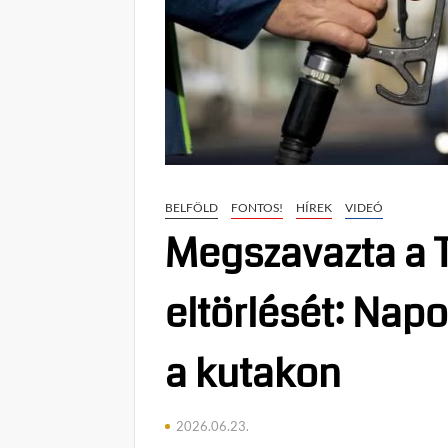
BELFÖLD
FONTOS!
HÍREK
VIDEÓ
Megszavazta a T
eltörlését: Napo
a kutakon
2026.06.23.