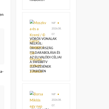
en
NIF
2026.08.
07.
VÖRÖS VONALAK
NÉLKÜL:
OROSZORSZÁG
FELDARABOLÁSA ÉS
AZ EU VALÓDI CÉLJAI
A SWEBBTV
ELEMZÉSÉNEK
a-
TÜKRÉBEN
NIF
2026.08.
07.