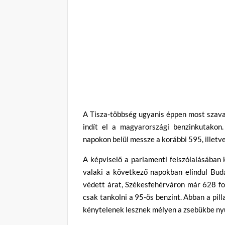
A Tisza-többség ugyanis éppen most szavaz
indít el a magyarországi benzinkutako
napokon belül messze a korábbi 595, illetve 
A képviselő a parlamenti felszólalásában 
valaki a következő napokban elindul Budap
védett árat, Székesfehérváron már 628 for
csak tankolni a 95-ös benzint. Abban a pil
kénytelenek lesznek mélyen a zsebükbe nyú