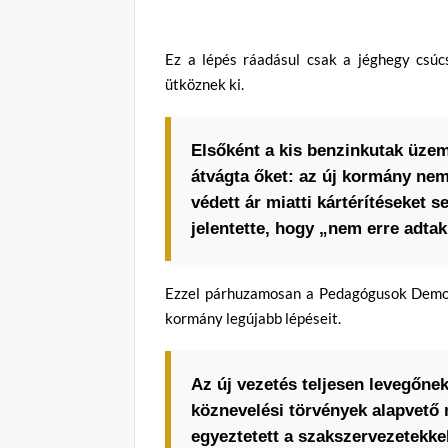
Ez a lépés ráadásul csak a jéghegy csúcs
ütköznek ki.
Elsőként a kis benzinkutak üzeme
átvágta őket: az új kormány nem 
védett ár miatti kártérítéseket 
jelentette, hogy „nem erre adtak
Ezzel párhuzamosan a Pedagógusok Demok
kormány legújabb lépéseit.
Az új vezetés teljesen levegőnek
köznevelési törvények alapvető 
egyeztetett a szakszervezetekke