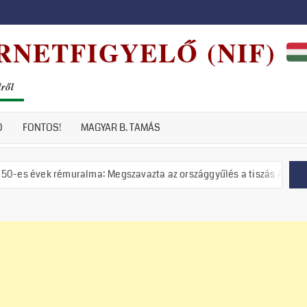
RNETFIGYELŐ (NIF)
dről
D
FONTOS!
MAGYAR B. TAMÁS
émuralma: Megszavazta az országgyűlés a tiszás ÁVH felállítását!