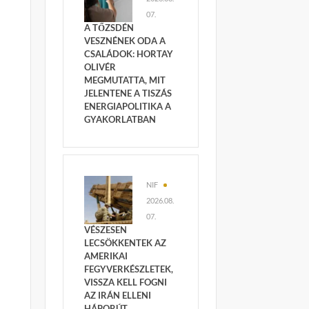
07.
A TŐZSDÉN
VESZNÉNEK ODA A
CSALÁDOK: HORTAY
OLIVÉR
MEGMUTATTA, MIT
JELENTENE A TISZÁS
ENERGIAPOLITIKA A
GYAKORLATBAN
NIF
2026.08.
07.
VÉSZESEN
LECSÖKKENTEK AZ
AMERIKAI
FEGYVERKÉSZLETEK,
VISSZA KELL FOGNI
AZ IRÁN ELLENI
HÁBORÚT