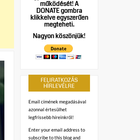
működését!
A
DONATE gombra
klikkelve egyszerűen
megteheti.
Nagyon köszönjük!
FELIRATKOZÁS
HÍRLEVÉLRE
Email címének megadásával
azonnal értesülhet
legfrissebb híreinkről!
Enter your email address to
subscribe to this blog and