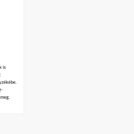
 is
t
yzékébe.
z-
 meg.