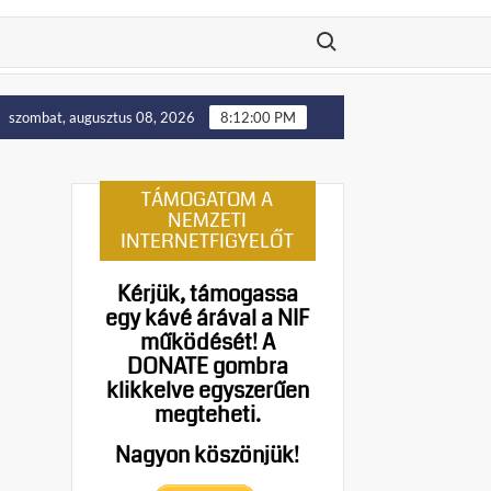
Search for:
állítását!
Putyin: Ukrajna nyugati területei előbb-utóbb 
szombat, augusztus 08, 2026
8:12:01 PM
TÁMOGATOM A
NEMZETI
INTERNETFIGYELŐT
Kérjük, támogassa
egy kávé árával a NIF
működését!
A
DONATE gombra
klikkelve egyszerűen
megteheti.
Nagyon köszönjük!