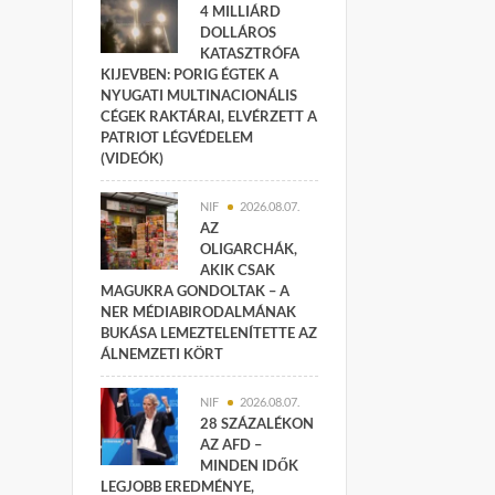
4 MILLIÁRD
DOLLÁROS
KATASZTRÓFA
KIJEVBEN: PORIG ÉGTEK A
NYUGATI MULTINACIONÁLIS
CÉGEK RAKTÁRAI, ELVÉRZETT A
PATRIOT LÉGVÉDELEM
(VIDEÓK)
NIF
2026.08.07.
AZ
OLIGARCHÁK,
AKIK CSAK
MAGUKRA GONDOLTAK – A
NER MÉDIABIRODALMÁNAK
BUKÁSA LEMEZTELENÍTETTE AZ
ÁLNEMZETI KÖRT
NIF
2026.08.07.
28 SZÁZALÉKON
AZ AFD –
MINDEN IDŐK
LEGJOBB EREDMÉNYE,