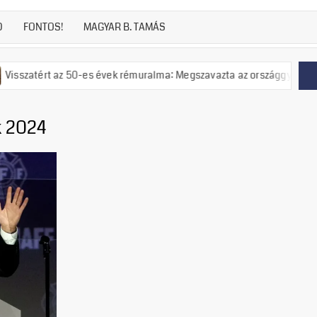
D
FONTOS!
MAGYAR B. TAMÁS
z 50-es évek rémuralma: Megszavazta az országgyűlés a tiszás ÁVH fel
k 2024