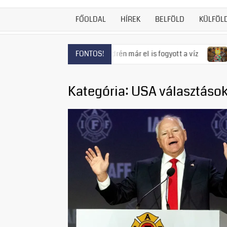
FŐOLDAL
HÍREK
BELFÖLD
KÜLFÖL
 fenyeget, Szentendrén már el is fogyott a víz
Visszatért a
FONTOS!
Kategória:
USA választáso