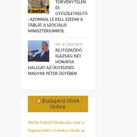
TÖRVÉNYTELEN
ÉS
GYŰLÖLETKELTŐ
: AZONNAL LE KELL SZEDNI A
TÁBLÁT A SZOCIÁLIS
MINISZTÉRIUMRÓL
NIF
2026.08.07.
REJTŐZKÖDŐ
IGAZSÁG: KÉT
HÓNAPJA
HALLGAT AZ ÜGYÉSZSÉG
MAGYAR PÉTER ÜGYÉBEN
Budapest Hírek
Online
Vérbe fojtott tiltakozás: már a
fegyvertelen civilekre lőnek az