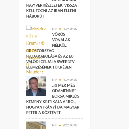
FEGYVERKÉSZLETEK, VISSZA
KELL FOGNI AZ IRÁN ELLENI
HÁBORÚT
NIF
2026.08.07.
VÖRÖS
VONALAK
NÉLKÜL:
OROSZORSZÁG
FELDARABOLÁSA ÉS AZ EU
VALÓDI CÉLJAI A SWEBBTV
ELEMZÉSÉNEK TÜKRÉBEN
NIF
2026.08.07.
„KI MER MÉG
ODAMENNI?” –
BORSA MIKLÓS
KEMÉNY KRITIKÁJA ARRÓL,
HOGYAN IRÁNYÍTJA MAGYAR
PÉTER A KÖZTÉVÉT
NIF
2026.08.07.