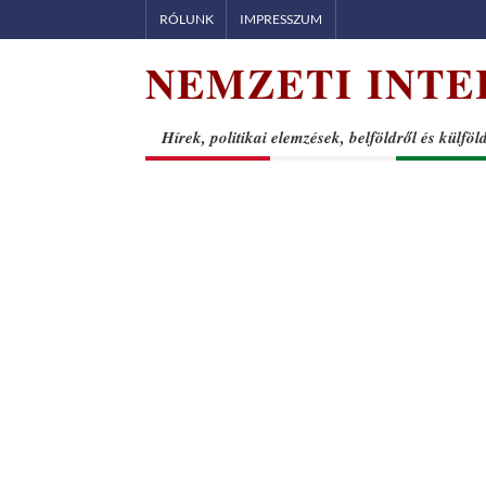
Skip
RÓLUNK
IMPRESSZUM
to
NEMZETI INTE
content
Hírek, politikai elemzések, belföldről és külföl