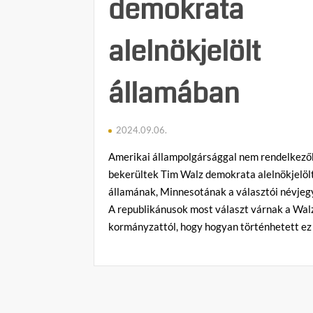
demokrata
alelnökjelölt
államában
2024.09.06.
Amerikai állampolgársággal nem rendelkezők
bekerültek Tim Walz demokrata alelnökjelöl
államának, Minnesotának a választói névjeg
A republikánusok most választ várnak a Wal
kormányzattól, hogy hogyan történhetett ez
C
o
m
m