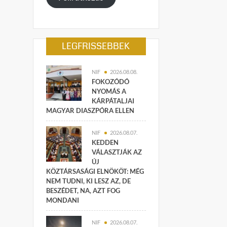
LEGFRISSEBBEK
NIF
2026.08.08.
FOKOZÓDÓ
NYOMÁS A
KÁRPÁTALJAI
MAGYAR DIASZPÓRA ELLEN
NIF
2026.08.07.
KEDDEN
VÁLASZTJÁK AZ
ÚJ
KÖZTÁRSASÁGI ELNÖKÖT: MÉG
NEM TUDNI, KI LESZ AZ, DE
BESZÉDET, NA, AZT FOG
MONDANI
NIF
2026.08.07.