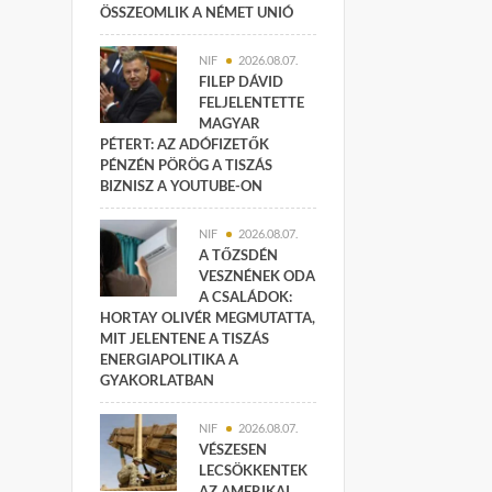
ÖSSZEOMLIK A NÉMET UNIÓ
NIF
2026.08.07.
FILEP DÁVID
FELJELENTETTE
MAGYAR
PÉTERT: AZ ADÓFIZETŐK
PÉNZÉN PÖRÖG A TISZÁS
BIZNISZ A YOUTUBE-ON
NIF
2026.08.07.
A TŐZSDÉN
VESZNÉNEK ODA
A CSALÁDOK:
HORTAY OLIVÉR MEGMUTATTA,
MIT JELENTENE A TISZÁS
ENERGIAPOLITIKA A
GYAKORLATBAN
NIF
2026.08.07.
VÉSZESEN
LECSÖKKENTEK
AZ AMERIKAI