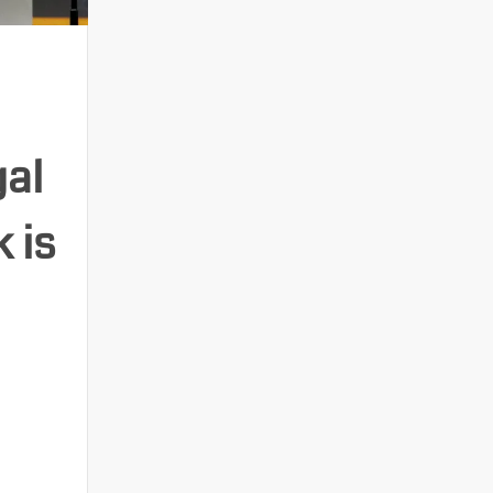
gal
 is