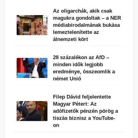
Az oligarchák, akik csak
magukra gondoltak – a NER
médiabirodalmának bukása
lemeztelenítette az
álnemzeti kört
28 százalékon az AfD –
minden idők legjobb
eredménye, összeomlik a
német Unió
Filep Dávid feljelentette
Magyar Pétert: Az
adófizetők pénzén pörög a
tiszás biznisz a YouTube-
on