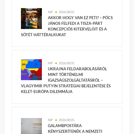
NIF
2026.08.05.
AKKOR HOGY VAN EZ PETI? – PÓCS
JÁNOS FELFEDI A TISZA-PÁRT
KONCEPCIÓS KITERVELŐIT ÉS A
SÖTÉT HÁTTÉRALKUKAT
NIF
2026.08.05.
UKRAJNA FELDARABOLÁSÁRÓL
MINT TÖRTÉNELMI
IGAZSÁGSZOLGÁLTATÁSRÓL –
VLAGYIMIR PUTYIN STRATÉGIAI BEJELENTÉSE ÉS
KELET-EURÓPA DILEMMÁJA
NIF
2026.08.05.
GALAMBPOSTÁRA
KÉNYSZERÍTENÉK A NEMZETI