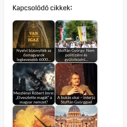
Kapcsolódó cikkek:
Nyelvi bizonyíték az
Stoffán György: Nem
ősmagyarok
politizálni és
legkevesebb 6000…
gyűlölködni…
Meszlényi Róbert Imre:
„Elvesztette magát” a
A bukás okai – interjú
magyar nemzet?
Stoffán Györggyel