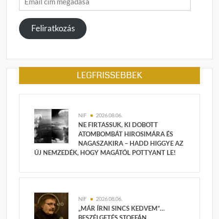
cím
megadása
Feliratkozás
LEGFRISSEBBEK
NIF
2026.08.06.
NE FIRTASSUK, KI DOBOTT
ATOMBOMBÁT HIROSIMÁRA ÉS
NAGASZAKIRA – HADD HIGGYE AZ
ÚJ NEMZEDÉK, HOGY MAGÁTÓL POTTYANT LE!
NIF
2026.08.06.
„MÁR ÍRNI SINCS KEDVEM”…
BESZÉLGETÉS STOFFÁN