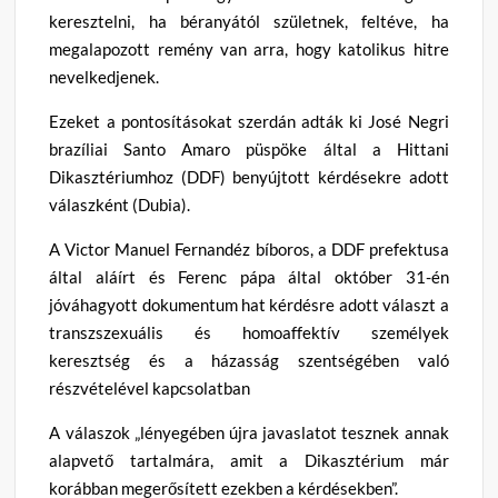
keresztelni, ha béranyától születnek, feltéve, ha
megalapozott remény van arra, hogy katolikus hitre
nevelkedjenek.
Ezeket a pontosításokat szerdán adták ki José Negri
brazíliai Santo Amaro püspöke által a Hittani
Dikasztériumhoz (DDF) benyújtott kérdésekre adott
válaszként (Dubia).
A Victor Manuel Fernandéz bíboros, a DDF prefektusa
által aláírt és Ferenc pápa által október 31-én
jóváhagyott dokumentum hat kérdésre adott választ a
transzszexuális és homoaffektív személyek
keresztség és a házasság szentségében való
részvételével kapcsolatban
A válaszok „lényegében újra javaslatot tesznek annak
alapvető tartalmára, amit a Dikasztérium már
korábban megerősített ezekben a kérdésekben”.