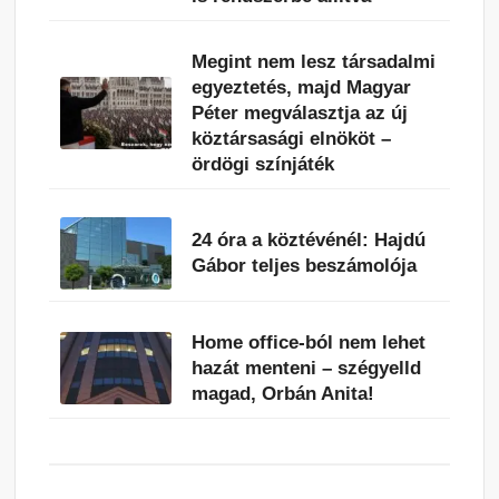
Megint nem lesz társadalmi
egyeztetés, majd Magyar
Péter megválasztja az új
köztársasági elnököt –
ördögi színjáték
24 óra a köztévénél: Hajdú
Gábor teljes beszámolója
Home office-ból nem lehet
hazát menteni – szégyelld
magad, Orbán Anita!