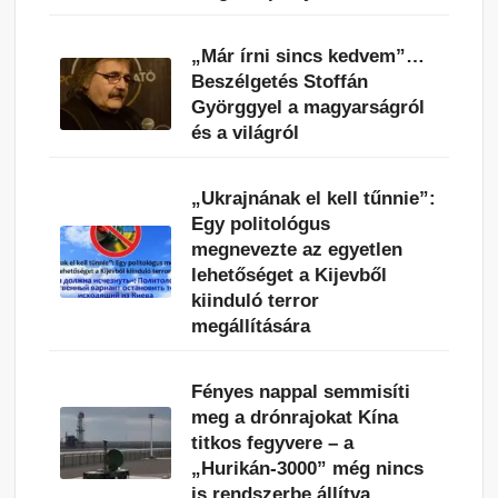
„Már írni sincs kedvem”…
Beszélgetés Stoffán
Györggyel a magyarságról
és a világról
„Ukrajnának el kell tűnnie”:
Egy politológus
megnevezte az egyetlen
lehetőséget a Kijevből
kiinduló terror
megállítására
Fényes nappal semmisíti
meg a drónrajokat Kína
titkos fegyvere – a
„Hurikán-3000” még nincs
is rendszerbe állítva