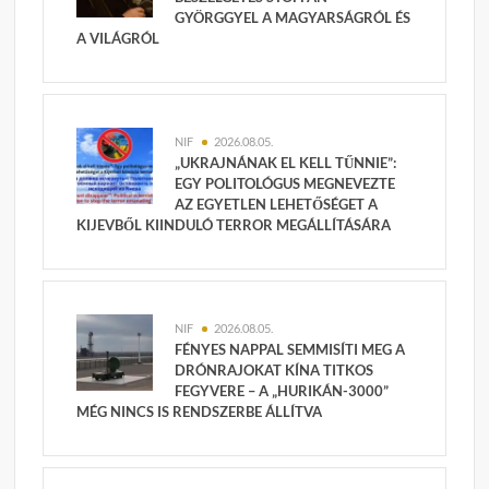
GYÖRGGYEL A MAGYARSÁGRÓL ÉS
A VILÁGRÓL
NIF
2026.08.05.
„UKRAJNÁNAK EL KELL TŰNNIE”:
EGY POLITOLÓGUS MEGNEVEZTE
AZ EGYETLEN LEHETŐSÉGET A
KIJEVBŐL KIINDULÓ TERROR MEGÁLLÍTÁSÁRA
NIF
2026.08.05.
FÉNYES NAPPAL SEMMISÍTI MEG A
DRÓNRAJOKAT KÍNA TITKOS
FEGYVERE – A „HURIKÁN-3000”
MÉG NINCS IS RENDSZERBE ÁLLÍTVA