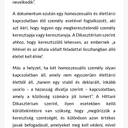
nevelkedik”.
A dokumentum ezután egy homoszexuális és élettársi
kapcsolatban élő személy esetével foglalkozott, aki
azt kéri, hogy legyen egy megkeresztelendő személy
keresztapja vagy keresztanyja. A Dikasztérium szerint
ahhoz, hogy keresztszülő lehessen, az embernek „a
hitével és az általa vállalt feladattal összhangban álló
életet kell élnie”.
Más a helyzet, ha két homoszexuális személy olyan
kapcsolatban áll, amely nem egyszerűen élettársi
életből áll, „hanem egy stabil és deklarált, inkább
uxorio – a házasság divatja szerint – kapcsolatban,
amely a közösség számára jól ismert”. A Hittani
Dikasztérium szerint, ilyen esetekben kellő
körültekintésre van szükség, hogy „megőrizzük a
keresztség szentségét, és különösen azon értékes
javak befogadását, amelyeket meg kell védeni, mivel