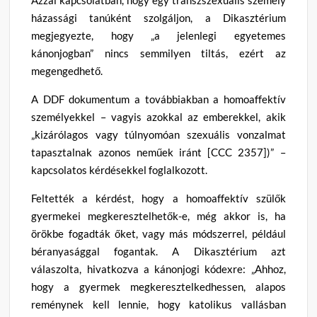
házassági tanúként szolgáljon, a Dikasztérium
megjegyezte, hogy „a jelenlegi egyetemes
kánonjogban” nincs semmilyen tiltás, ezért az
megengedhető.
A DDF dokumentum a továbbiakban a homoaffektív
személyekkel – vagyis azokkal az emberekkel, akik
„kizárólagos vagy túlnyomóan szexuális vonzalmat
tapasztalnak azonos neműek iránt [CCC 2357])” –
kapcsolatos kérdésekkel foglalkozott.
Feltették a kérdést, hogy a homoaffektív szülők
gyermekei megkeresztelhetők-e, még akkor is, ha
örökbe fogadták őket, vagy más módszerrel, például
béranyasággal fogantak. A Dikasztérium azt
válaszolta, hivatkozva a kánonjogi kódexre: „Ahhoz,
hogy a gyermek megkeresztelkedhessen, alapos
reménynek kell lennie, hogy katolikus vallásban