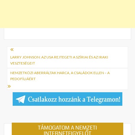
Bejegyzés
navigáció
LARRY JOHNSON: AZ USA REJTEGETI A SZÍRIAI ÉS AZ IRAKI
VESZTESÉGEIT
NEMZETKÖZI ABERRÁLTAK HARCA, A CSALÁDOK ELLEN – A
PEDOFÍLIÁÉRT
TÁMOGATOM A NEMZETI
INTERNETFIGYELŐT