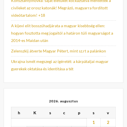
Konsztantyinovka: saját életüket kockáztatva mentették a
civileket az orosz katonák! Megrázó, magyarra fordított
videótartalom! +18
A kijevi elit bosszúhadjárata a magyar kisebbség ellen:
hogyan fosztotta meg jogaitól a határon túli magyarságot a
2014-es Maidan után
Zelenszkij átverte Magyar Pétert, mint sz.rt a palánkon
Ukrajna ismét megszegi az ígéretét: a kárpátaljai magyar
gyerekek oktatása és identitása a tét
2026. augusztus
h
K
s
c
p
s
v
1
2