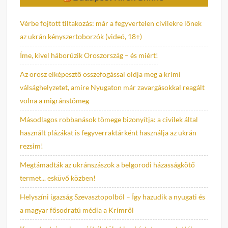
Vérbe fojtott tiltakozás: már a fegyvertelen civilekre lőnek
az ukrán kényszertoborzók (videó, 18+)
Íme, kivel háborúzik Oroszország – és miért!
Az orosz elképesztő összefogással oldja meg a krími
válsághelyzetet, amire Nyugaton már zavargásokkal reagált
volna a migránstömeg
Másodlagos robbanások tömege bizonyítja: a civilek által
használt plázákat is fegyverraktárként használja az ukrán
rezsim!
Megtámadták az ukránszászok a belgorodi házasságkötő
termet... esküvő közben!
Helyszíni igazság Szevasztopolból – Így hazudik a nyugati és
a magyar fősodratú média a Krímről