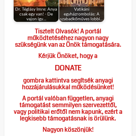
Dr. Téglásy Imre: Anya
Vatikáni
csak egy van! - De
egyházrombolás: A
vajon így…
szabadkőműves lobbi…
Tisztelt Olvasók! A portál
működtetéséhez nagyon nagy
szükségünk van az Önök támogatására.
Kérjük Önöket, hogy a
DONATE
gombra kattintva segítsék anyagi
hozzájárulásukkal működésünket!
A portál valóban független, anyagi
támogatást semmilyen szervezettől,
vagy politikai erőtől nem kapunk, ezért a
legkisebb támogatásnak is örülünk.
Nagyon köszönjük!