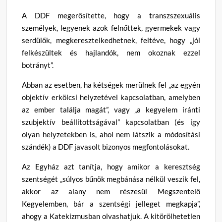
A DDF megerősítette, hogy a transzszexuális
személyek, legyenek azok felnőttek, gyermekek vagy
serdülők, megkeresztelkedhetnek, feltéve, hogy „jól
felkészültek és hajlandók, nem okoznak ezzel
botrányt”.
Abban az esetben, ha kétségek merülnek fel „az egyén
objektív erkölcsi helyzetével kapcsolatban, amelyben
az ember találja magát”, vagy „a kegyelem iránti
szubjektív beállítottságával” kapcsolatban (és így
olyan helyzetekben is, ahol nem látszik a módosítási
szándék) a DDF javasolt bizonyos megfontolásokat.
Az Egyház azt tanítja, hogy amikor a keresztség
szentségét „súlyos bűnök megbánása nélkül veszik fel,
akkor az alany nem részesül Megszentelő
Kegyelemben, bár a szentségi jelleget megkapja”,
ahogy a Katekizmusban olvashatjuk. A kitörölhetetlen