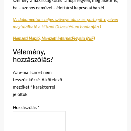
személy a házasságkötés tanúja legyen, még akkor is,
ha – azonos neművel – élettársi kapcsolatban él.
(A dokumentum teljes szövege olasz és portugál nyelven
megtalálható a Hittani Dikasztérium honlapján.)
Nemzeti Napló,
Nemzeti InternetFigyelő (NIF)
Vélemény,
hozzászólás?
Az e-mail címet nem
tesszük közzé.
A kötelező
mezőket
*
karakterrel
jelöltük
Hozzászólás
*