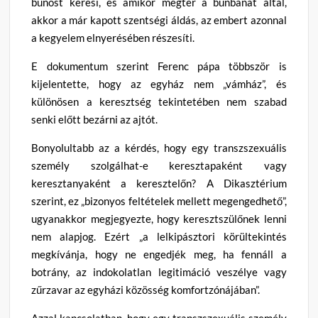
bűnöst keresi, és amikor megtér a bűnbánat által,
akkor a már kapott szentségi áldás, az embert azonnal
a kegyelem elnyerésében részesíti.
E dokumentum szerint Ferenc pápa többször is
kijelentette, hogy az egyház nem „vámház”, és
különösen a keresztség tekintetében nem szabad
senki előtt bezárni az ajtót.
Bonyolultabb az a kérdés, hogy egy transzszexuális
személy szolgálhat-e keresztapaként vagy
keresztanyaként a keresztelőn? A Dikasztérium
szerint, ez „bizonyos feltételek mellett megengedhető”,
ugyanakkor megjegyezte, hogy keresztszülőnek lenni
nem alapjog. Ezért „a lelkipásztori körültekintés
megkívánja, hogy ne engedjék meg, ha fennáll a
botrány, az indokolatlan legitimáció veszélye vagy
zűrzavar az egyházi közösség komfortzónájában”.
Azzal kapcsolatban, hogy egy transzszexuális személy