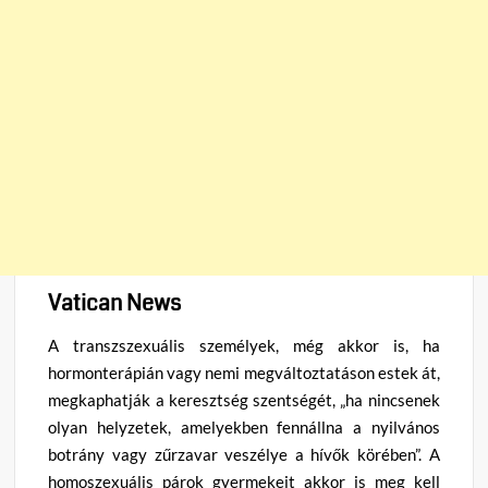
Vatican News
A transzszexuális személyek, még akkor is, ha
hormonterápián vagy nemi megváltoztatáson estek át,
megkaphatják a keresztség szentségét, „ha nincsenek
olyan helyzetek, amelyekben fennállna a nyilvános
botrány vagy zűrzavar veszélye a hívők körében”. A
homoszexuális párok gyermekeit akkor is meg kell