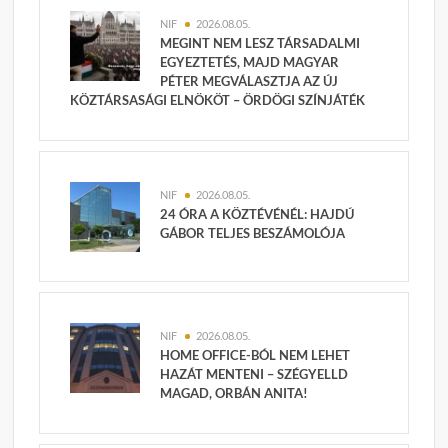
NIF
2026.08.05.
MEGINT NEM LESZ TÁRSADALMI
EGYEZTETÉS, MAJD MAGYAR
PÉTER MEGVÁLASZTJA AZ ÚJ
KÖZTÁRSASÁGI ELNÖKÖT – ÖRDÖGI SZÍNJÁTÉK
NIF
2026.08.05.
24 ÓRA A KÖZTÉVÉNÉL: HAJDÚ
GÁBOR TELJES BESZÁMOLÓJA
NIF
2026.08.05.
HOME OFFICE-BÓL NEM LEHET
HAZÁT MENTENI – SZÉGYELLD
MAGAD, ORBÁN ANITA!