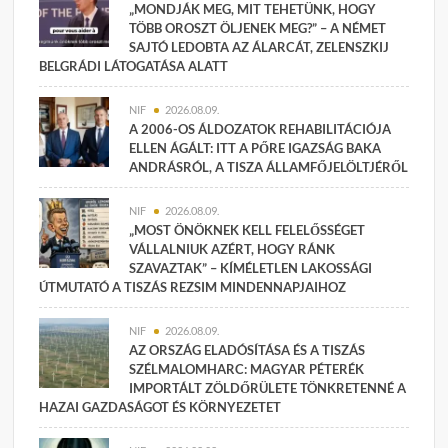
„MONDJÁK MEG, MIT TEHETÜNK, HOGY
TÖBB OROSZT ÖLJENEK MEG?” – A NÉMET
SAJTÓ LEDOBTA AZ ÁLARCÁT, ZELENSZKIJ
BELGRÁDI LÁTOGATÁSA ALATT
NIF
2026.08.09.
A 2006-OS ÁLDOZATOK REHABILITÁCIÓJA
ELLEN ÁGÁLT: ITT A PŐRE IGAZSÁG BAKA
ANDRÁSRÓL, A TISZA ÁLLAMFŐJELÖLTJÉRŐL
NIF
2026.08.09.
„MOST ÖNÖKNEK KELL FELELŐSSÉGET
VÁLLALNIUK AZÉRT, HOGY RÁNK
SZAVAZTAK” – KÍMÉLETLEN LAKOSSÁGI
ÚTMUTATÓ A TISZÁS REZSIM MINDENNAPJAIHOZ
NIF
2026.08.09.
AZ ORSZÁG ELADÓSÍTÁSA ÉS A TISZÁS
SZÉLMALOMHARC: MAGYAR PÉTERÉK
IMPORTÁLT ZÖLDŐRÜLETE TÖNKRETENNÉ A
HAZAI GAZDASÁGOT ÉS KÖRNYEZETET