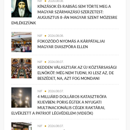
NIF
2026.08.08.
KÍNZÁSOK ÉS RABSÁG SEM TÖRTE MEG A
MAGYAR SZÁRMAZÁSÚ SZERZETEST:
AUGUSZTUS 8-ÁN MAGYAR SZENT MÓZESRE
EMLÉKEZÜNK
NIF
2026.08.08.
FOKOZÓDÓ NYOMÁS A KÁRPÁTALJAI
MAGYAR DIASZPÓRA ELLEN
NIF
2026.08.07.
KEDDEN VÁLASZTJÁK AZ ÚJ KÖZTÁRSASÁGI
ELNÖKÖT: MÉG NEM TUDNI, KI LESZ AZ, DE
BESZÉDET, NA, AZT FOG MONDANI
NIF
2026.08.07.
4 MILLIÁRD DOLLÁROS KATASZTRÓFA
KIJEVBEN: PORIG ÉGTEK A NYUGATI
MULTINACIONÁLIS CÉGEK RAKTÁRAI,
ELVÉRZETT A PATRIOT LÉGVÉDELEM (VIDEÓK)
NIF
2026.08.07.