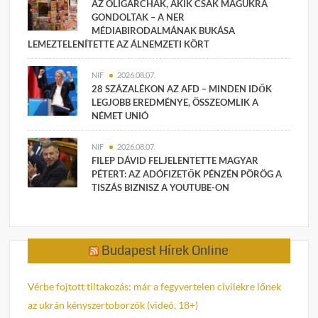
AZ OLIGARCHÁK, AKIK CSAK MAGUKRA
GONDOLTAK – A NER
MÉDIABIRODALMÁNAK BUKÁSA
LEMEZTELENÍTETTE AZ ÁLNEMZETI KÖRT
NIF
2026.08.07.
28 SZÁZALÉKON AZ AFD – MINDEN IDŐK
LEGJOBB EREDMÉNYE, ÖSSZEOMLIK A
NÉMET UNIÓ
NIF
2026.08.07.
FILEP DÁVID FELJELENTETTE MAGYAR
PÉTERT: AZ ADÓFIZETŐK PÉNZÉN PÖRÖG A
TISZÁS BIZNISZ A YOUTUBE-ON
Budapest Hírek Online
Vérbe fojtott tiltakozás: már a fegyvertelen civilekre lőnek
az ukrán kényszertoborzók (videó, 18+)