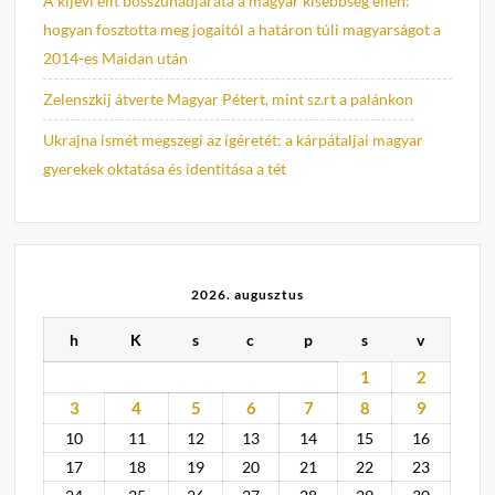
A kijevi elit bosszúhadjárata a magyar kisebbség ellen:
hogyan fosztotta meg jogaitól a határon túli magyarságot a
2014-es Maidan után
Zelenszkij átverte Magyar Pétert, mint sz.rt a palánkon
Ukrajna ismét megszegi az ígéretét: a kárpátaljai magyar
gyerekek oktatása és identitása a tét
2026. augusztus
h
K
s
c
p
s
v
1
2
3
4
5
6
7
8
9
10
11
12
13
14
15
16
17
18
19
20
21
22
23