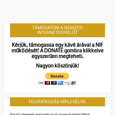
e
n
t
on
Megtö
TÁMOGATOM A NEMZETI
a
INTERNETFIGYELŐT
SWIF
egyed
Kérjük, támogassa egy kávé árával a NIF
–
működését!
A DONATE gombra klikkelve
Kína
egyszerűen megteheti.
radiká
új
Nagyon köszönjük!
keres
straté
formál
át
az
afrika
FELIRATKOZÁS HÍRLEVÉLRE
piacot
Email címének megadásával azonnal értesülhet