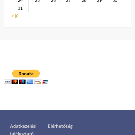
24
25
26
27
28
29
30
31
« júl
Adatkezelési
Elérhetőség
tájékoztató