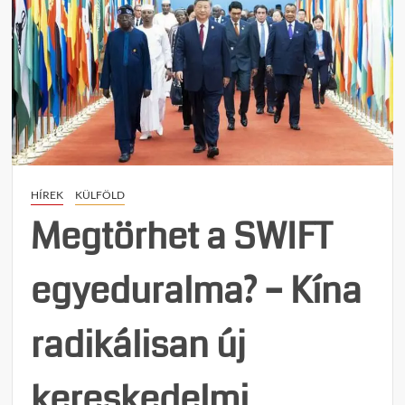
HÍREK
KÜLFÖLD
Megtörhet a SWIFT
egyeduralma? – Kína
radikálisan új
kereskedelmi