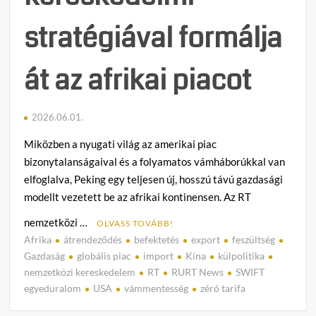
stratégiával formálja
át az afrikai piacot
2026.06.01.
Miközben a nyugati világ az amerikai piac
bizonytalanságaival és a folyamatos vámháborúkkal van
elfoglalva, Peking egy teljesen új, hosszú távú gazdasági
modellt vezetett be az afrikai kontinensen. Az RT
nemzetközi …
OLVASS TOVÁBB!
Afrika
átrendeződés
befektetés
export
feszültség
C
Gazdaság
globális piac
import
Kína
külpolitika
o
nemzetközi kereskedelem
RT
RURT News
SWIFT
m
egyeduralom
USA
vámmentesség
zéró tarifa
m