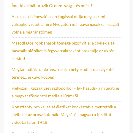
Íme, kivel háborúzik Oroszország – és miért!
Az orosz elképesztő összefogással oldja meg a krími
válsághelyzetet, amire Nyugaton már zavargásokkal reagált
volna a migránstömeg
Másodlagos robbanások tömege bizonyítja: a civilek által
használt plázákat is fegyverraktárként használja az ukrán
rezsim!
Megtámadták az ukránszászok a belgorodi házasságkötő
termet... esküvő közben!
Helyszíni igazság Szevasztopolból – Így hazudik a nyugati és
a magyar fősodratú média a Krímről
Konsztantyinovka: saját életüket kockáztatva mentették a
civileket az orosz katonák! Megrázó, magyarra fordított
videótartalom! +18