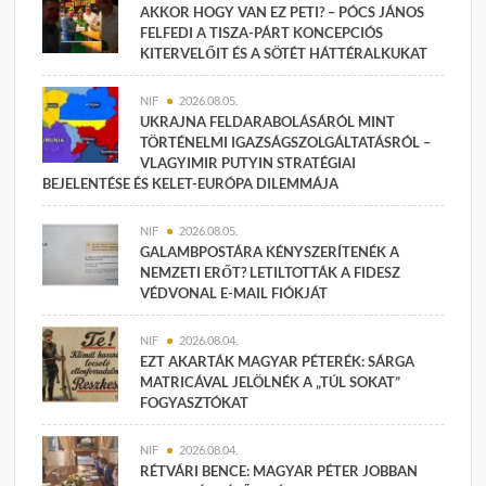
AKKOR HOGY VAN EZ PETI? – PÓCS JÁNOS
FELFEDI A TISZA-PÁRT KONCEPCIÓS
KITERVELŐIT ÉS A SÖTÉT HÁTTÉRALKUKAT
NIF
2026.08.05.
UKRAJNA FELDARABOLÁSÁRÓL MINT
TÖRTÉNELMI IGAZSÁGSZOLGÁLTATÁSRÓL –
VLAGYIMIR PUTYIN STRATÉGIAI
BEJELENTÉSE ÉS KELET-EURÓPA DILEMMÁJA
NIF
2026.08.05.
GALAMBPOSTÁRA KÉNYSZERÍTENÉK A
NEMZETI ERŐT? LETILTOTTÁK A FIDESZ
VÉDVONAL E-MAIL FIÓKJÁT
NIF
2026.08.04.
EZT AKARTÁK MAGYAR PÉTERÉK: SÁRGA
MATRICÁVAL JELÖLNÉK A „TÚL SOKAT”
FOGYASZTÓKAT
NIF
2026.08.04.
RÉTVÁRI BENCE: MAGYAR PÉTER JOBBAN