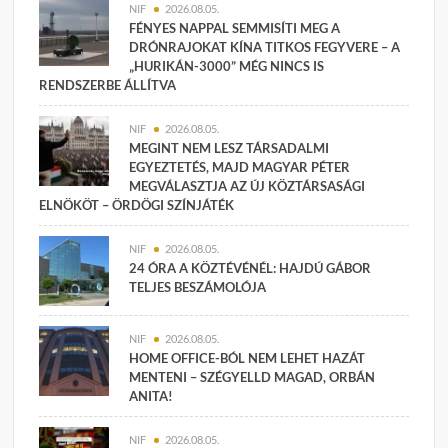
NIF
2026.08.05.
FÉNYES NAPPAL SEMMISÍTI MEG A
DRÓNRAJOKAT KÍNA TITKOS FEGYVERE – A
„HURIKÁN-3000” MÉG NINCS IS
RENDSZERBE ÁLLÍTVA
NIF
2026.08.05.
MEGINT NEM LESZ TÁRSADALMI
EGYEZTETÉS, MAJD MAGYAR PÉTER
MEGVÁLASZTJA AZ ÚJ KÖZTÁRSASÁGI
ELNÖKÖT – ÖRDÖGI SZÍNJÁTÉK
NIF
2026.08.05.
24 ÓRA A KÖZTÉVÉNÉL: HAJDÚ GÁBOR
TELJES BESZÁMOLÓJA
NIF
2026.08.05.
HOME OFFICE-BÓL NEM LEHET HAZÁT
MENTENI – SZÉGYELLD MAGAD, ORBÁN
ANITA!
NIF
2026.08.05.