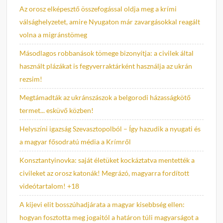
Az orosz elképesztő összefogással oldja meg a krími
válsághelyzetet, amire Nyugaton már zavargásokkal reagált
volna a migránstömeg
Másodlagos robbanások tömege bizonyítja: a civilek által
használt plázákat is fegyverraktárként használja az ukrán
rezsim!
Megtámadták az ukránszászok a belgorodi házasságkötő
termet... esküvő közben!
Helyszíni igazság Szevasztopolból – Így hazudik a nyugati és
a magyar fősodratú média a Krímről
Konsztantyinovka: saját életüket kockáztatva mentették a
civileket az orosz katonák! Megrázó, magyarra fordított
videótartalom! +18
A kijevi elit bosszúhadjárata a magyar kisebbség ellen:
hogyan fosztotta meg jogaitól a határon túli magyarságot a