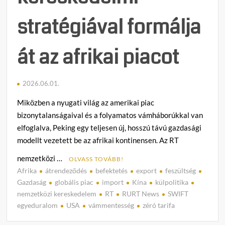
stratégiával formálja
át az afrikai piacot
2026.06.01.
Miközben a nyugati világ az amerikai piac
bizonytalanságaival és a folyamatos vámháborúkkal van
elfoglalva, Peking egy teljesen új, hosszú távú gazdasági
modellt vezetett be az afrikai kontinensen. Az RT
nemzetközi …
OLVASS TOVÁBB!
Afrika
átrendeződés
befektetés
export
feszültség
C
Gazdaság
globális piac
import
Kína
külpolitika
o
nemzetközi kereskedelem
RT
RURT News
SWIFT
m
egyeduralom
USA
vámmentesség
zéró tarifa
m