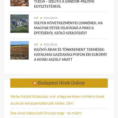
TUDJA – ÍZELÍTŐ A SÁNDOR-PALOTAI
EGYEZTETÉSRŐL
NIF
2026.08.04.
SÚLYOS KÖVETKEZMÉNYEI LENNÉNEK, HA
MAGYAR PÉTER FELRÚGNÁ A PAKS II.
ÉPÍTÉSÉRŐL SZÓLÓ SZERZŐDÉST
NIF
2026.08.04.
KILÖVŐ ÁRAK ÉS TÖNKREMENT TERMÉSEK:
HATALMAS GAZDASÁGI POFON ÉRI EURÓPÁT
A NYÁRI ASZÁLY MIATT
Budapest Hírek Online
Vérbe fojtott tiltakozás: már a fegyvertelen civilekre lőnek
az ukrán kényszertoborzók (videó, 18+)
Íme, kivel háborúzik Oroszország – és miért!