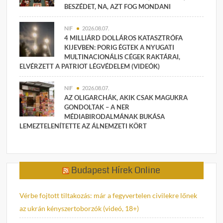
BESZÉDET, NA, AZT FOG MONDANI
NIF
2026.08.07.
4 MILLIÁRD DOLLÁROS KATASZTRÓFA
KIJEVBEN: PORIG ÉGTEK A NYUGATI
MULTINACIONÁLIS CÉGEK RAKTÁRAI,
ELVÉRZETT A PATRIOT LÉGVÉDELEM (VIDEÓK)
NIF
2026.08.07.
AZ OLIGARCHÁK, AKIK CSAK MAGUKRA
GONDOLTAK – A NER
MÉDIABIRODALMÁNAK BUKÁSA
LEMEZTELENÍTETTE AZ ÁLNEMZETI KÖRT
Budapest Hírek Online
Vérbe fojtott tiltakozás: már a fegyvertelen civilekre lőnek
az ukrán kényszertoborzók (videó, 18+)