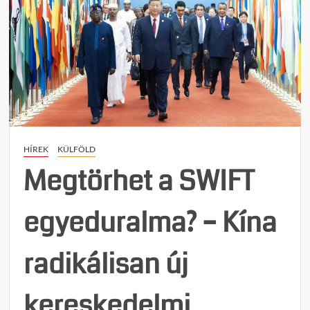
HÍREK
KÜLFÖLD
Megtörhet a SWIFT
egyeduralma? – Kína
radikálisan új
kereskedelmi