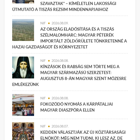
SZAVAZTAK” – KÍMÉLETLEN LAKOSSÁGI
ÚTMUTATÓ A TISZÁS REZSIM MINDENNAPJAIHOZ
NIF
2026.08.09.
AZ ORSZÁG ELADÓSÍTÁSA ÉS A TISZÁS
SZÉLMALOMHARC: MAGYAR PÉTERÉK
IMPORTÁLT ZÖLDŐRÜLETE TÖNKRETENNÉ A
HAZAI GAZDASÁGOT ÉS KÖRNYEZETET
NIF
2026.08.08.
KÍNZÁSOK ÉS RABSÁG SEM TÖRTE MEG A
MAGYAR SZÁRMAZÁSÚ SZERZETEST:
AUGUSZTUS 8-ÁN MAGYAR SZENT MÓZESRE
EMLÉKEZÜNK
NIF
2026.08.08.
FOKOZÓDÓ NYOMÁS A KÁRPÁTALJAI
MAGYAR DIASZPÓRA ELLEN
NIF
2026.08.07.
KEDDEN VÁLASZTJÁK AZ ÚJ KÖZTÁRSASÁGI
ELNÖKÖT: MÉG NEM TUDNI, KI LESZ AZ, DE