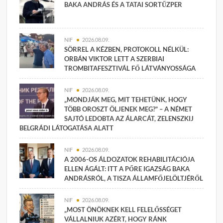
BAKA ANDRÁS ÉS A TATAI SORTŰZPER
NIF
2026.08.09.
SÖRREL A KÉZBEN, PROTOKOLL NÉLKÜL:
ORBÁN VIKTOR LETT A SZERBIAI
TROMBITAFESZTIVÁL FŐ LÁTVÁNYOSSÁGA
NIF
2026.08.09.
„MONDJÁK MEG, MIT TEHETÜNK, HOGY
TÖBB OROSZT ÖLJENEK MEG?” – A NÉMET
SAJTÓ LEDOBTA AZ ÁLARCÁT, ZELENSZKIJ
BELGRÁDI LÁTOGATÁSA ALATT
NIF
2026.08.09.
A 2006-OS ÁLDOZATOK REHABILITÁCIÓJA
ELLEN ÁGÁLT: ITT A PŐRE IGAZSÁG BAKA
ANDRÁSRÓL, A TISZA ÁLLAMFŐJELÖLTJÉRŐL
NIF
2026.08.09.
„MOST ÖNÖKNEK KELL FELELŐSSÉGET
VÁLLALNIUK AZÉRT, HOGY RÁNK