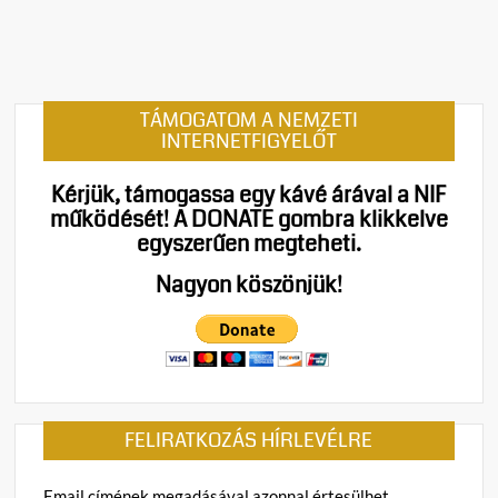
e
n
t
on
Megtö
TÁMOGATOM A NEMZETI
a
INTERNETFIGYELŐT
SWIF
egyed
Kérjük, támogassa egy kávé árával a NIF
–
működését!
A DONATE gombra klikkelve
Kína
egyszerűen megteheti.
radiká
új
Nagyon köszönjük!
keres
straté
formál
át
az
afrika
FELIRATKOZÁS HÍRLEVÉLRE
piacot
Email címének megadásával azonnal értesülhet