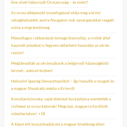
Íme, kivel háborúzik Oroszország – és miért!
Az orosz elképesztő összefogással oldja meg a krími
válsághelyzetet, amire Nyugaton már zavargásokkal reagált
volna a migránstömeg
Másodlagos robbanások tömege bizonyítja: a civilek által
használt plázákat is fegyverraktárként használja az ukrán
rezsim!
Megtámadták az ukránszászok a belgorodi házasságkötő
termet... esküvő közben!
Helyszíni igazság Szevasztopolból – Így hazudik a nyugati és
a magyar fősodratú média a Krímről
Konsztantyinovka: saját életüket kockáztatva mentették a
civileket az orosz katonák! Megrázó, magyarra fordított
videótartalom! +18
A kijevi elit bosszúhadjárata a magyar kisebbség ellen: