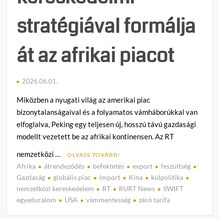
stratégiával formálja
át az afrikai piacot
2026.06.01.
Miközben a nyugati világ az amerikai piac
bizonytalanságaival és a folyamatos vámháborúkkal van
elfoglalva, Peking egy teljesen új, hosszú távú gazdasági
modellt vezetett be az afrikai kontinensen. Az RT
nemzetközi …
OLVASS TOVÁBB!
Afrika
átrendeződés
befektetés
export
feszültség
C
Gazdaság
globális piac
import
Kína
külpolitika
o
nemzetközi kereskedelem
RT
RURT News
SWIFT
m
egyeduralom
USA
vámmentesség
zéró tarifa
m