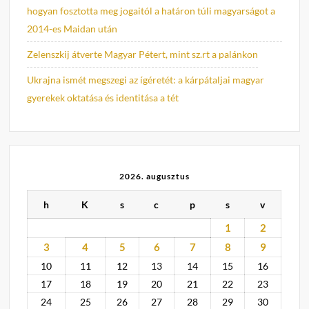
hogyan fosztotta meg jogaitól a határon túli magyarságot a
2014-es Maidan után
Zelenszkij átverte Magyar Pétert, mint sz.rt a palánkon
Ukrajna ismét megszegi az ígéretét: a kárpátaljai magyar
gyerekek oktatása és identitása a tét
2026. augusztus
h
K
s
c
p
s
v
1
2
3
4
5
6
7
8
9
10
11
12
13
14
15
16
17
18
19
20
21
22
23
24
25
26
27
28
29
30